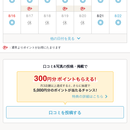
◎
◎
◎
◎
◎
◎
◎
8/16
8/17
8/18
8/19
8/20
8/21
8/22
休
休
休
休
◎
◎
◎
8/23
8/24
8/25
8/26
8/27
8/28
8/29
他の日付を見る
休
◎
◎
◎
◎
◎
◎
：通常よりポイントがお得にたまります
8/30
8/31
9/1
9/2
9/3
9/4
9/5
口コミ&写真の投稿・掲載で
休
◎
◎
◎
◎
◎
◎
9/6
9/7
9/8
9/9
9/10
9/11
9/12
休
休
◎
◎
◎
◎
◎
口コミを投稿する