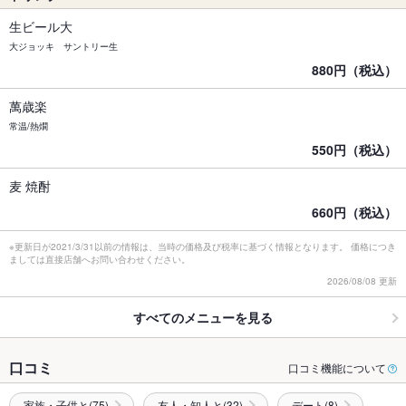
生ビール大
大ジョッキ サントリー生
880円（税込）
萬歳楽
常温/熱燗
550円（税込）
麦 焼酎
660円（税込）
※更新日が2021/3/31以前の情報は、当時の価格及び税率に基づく情報となります。 価格につき
ましては直接店舗へお問い合わせください。
2026/08/08 更新
すべてのメニューを見る
口コミ
口コミ機能について
家族・子供と(75)
友人・知人と(32)
デート(8)