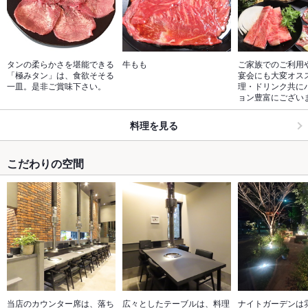
タンの柔らかさを堪能できる
牛もも
ご家族でのご利用
「極みタン」は、食欲そそる
宴会にも大変オス
一皿。是非ご賞味下さい。
理・ドリンク共に
ョン豊富にござい
料理を見る
こだわりの空間
当店のカウンター席は、落ち
広々としたテーブルは、料理
ナイトガーデンは