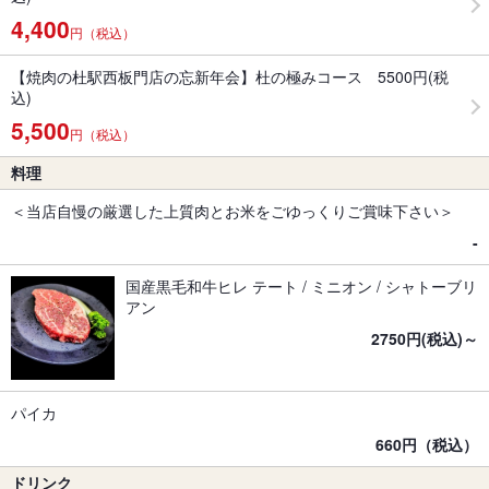
4,400
円（税込）
【焼肉の杜駅西板門店の忘新年会】杜の極みコース 5500円(税
込)
5,500
円（税込）
料理
＜当店自慢の厳選した上質肉とお米をごゆっくりご賞味下さい＞
-
国産黒毛和牛ヒレ テート / ミニオン / シャトーブリ
アン
2750円(税込)～
パイカ
660円（税込）
ドリンク