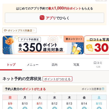
1,000
はじめてのアプリ予約で
最大
円分ポイント
もらえる
アプリ
でひらく
ポイントプラス
対象店
口コミ
トップ
メニュー
店内
写真
128
ネット予約の空席状況
ポイントがつかえる
予約人数分の
ポイントがたまる
ポイント注意事項
日
月
火
水
木
金
土
8/9
8/10
8/11
8/12
8/13
8/14
8/15