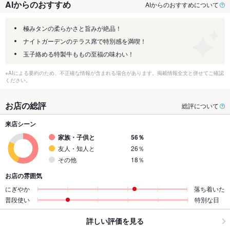
AIからのおすすめ
AIからのおすすめについて
極みタンの柔らかさと旨みが絶品！
ナイトガーデンのテラス席で特別感を満喫！
玉子絡める特製牛ももの至福の味わい！
※AIによる要約のため、不正確な情報が含まれる場合があります。掲載情報全文と併せてご確認
ください。
お店の総評
総評について
来店シーン
家族・子供と
56％
友人・知人と
26％
その他
18％
お店の雰囲気
にぎやか
落ち着いた
普段使い
特別な日
詳しい評価を見る