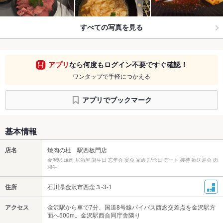
すべての写真を見る
アプリ
なら何度もログイン不要ですぐ確認！
ワンタップで手軽につかえる
アプリでブックマーク
基本情報
店名
焼肉の杜 駅西板門店
金沢駅 焼肉 居酒屋 誕生日 忘年会 宴会 家族 記念日 デート 接待 歓送迎会 肉
和牛
住所
石川県金沢市西念３-3-1
アクセス
金沢駅から車で7分、国道8号線バイパス西念交差点を金沢駅方
面へ500m。金沢駅西合同庁舎隣り