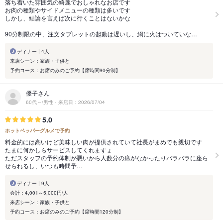
落ち着いた雰囲気の綺麗でおしゃれなお店です
お肉の種類やサイドメニューの種類は多いです
しかし、結論を言えば次に行くことはないかな
90分制限の中、注文タブレットの起動は遅いし、網に火はついていな…
ディナー | 4人
来店シーン：家族・子供と
予約コース：お席のみのご予約【席時間90分制】
優子さん
60代～/男性・来店日：2026/07/04
5.0
ホットペッパーグルメで予約
料金的には高いけど美味しい肉が提供されていて社長がまめでも親切です
たまに何かしらサービスしてくれますょ
ただスタッフの予約体制が悪いから人数分の席がなかったりバラバラに座ら
せられるし、いつも時間予…
ディナー | 9人
会計：4,001～5,000円/人
来店シーン：家族・子供と
予約コース：お席のみのご予約【席時間120分制】