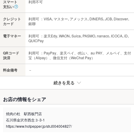
スマート
利用不可
支払い
クレジット
利用可 ：VISA､マスター､アメックス､DINERS､JCB､Discover､
カード
銀聯
電子マネー
利用可 ：楽天Edy､WAON､Suica､PASMO､nanaco､ICOCA､iD､
QUICPay
QRコード
利用可 ：PayPay、楽天ペイ、d払い、au PAY、メルペイ、支付
決済
宝（Alipay）、微信支付（WeChat Pay）
料金備考
－
続きを見る
たばこ
お店の情報をシェア
禁煙・喫煙
全席禁煙
焼肉の杜 駅西板門店
喫煙専用室
なし
石川県金沢市西念３-3-1
https://www.hotpepper.jp/strJ004004827/
※2020年4月1日～受動喫煙対策に関する法律が施行されています。正しい情報はお店へお問い
合わせください。