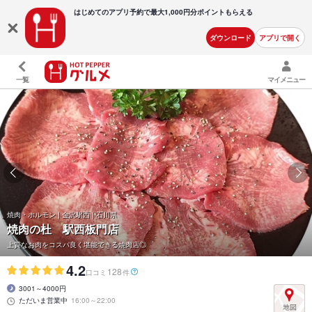
はじめてのアプリ予約で最大
1,000円分ポイントもらえる
ダウンロード
アプリで開く
一覧
マイメニュー
焼肉・ホルモン | 金沢駅西 | 石川県
焼肉の杜 駅西板門店
上質なお肉をコスパ良く堪能できる焼肉店◎
4.2
128
口コミ
件
3001～4000円
ただいま営業中
16:00～22:00