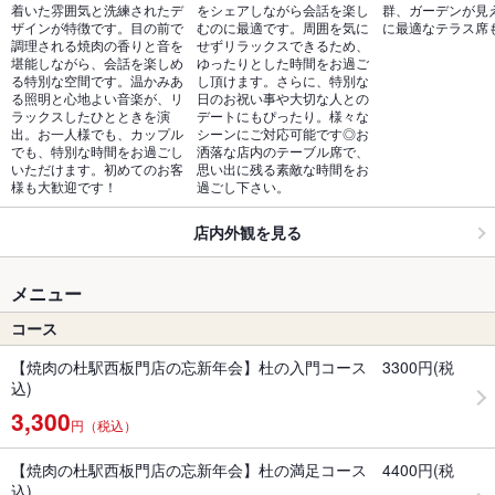
着いた雰囲気と洗練されたデ
をシェアしながら会話を楽し
群、ガーデンが見
ザインが特徴です。目の前で
むのに最適です。周囲を気に
に最適なテラス席
調理される焼肉の香りと音を
せずリラックスできるため、
堪能しながら、会話を楽しめ
ゆったりとした時間をお過ご
る特別な空間です。温かみあ
し頂けます。さらに、特別な
る照明と心地よい音楽が、リ
日のお祝い事や大切な人との
ラックスしたひとときを演
デートにもぴったり。様々な
出。お一人様でも、カップル
シーンにご対応可能です◎お
でも、特別な時間をお過ごし
洒落な店内のテーブル席で、
いただけます。初めてのお客
思い出に残る素敵な時間をお
様も大歓迎です！
過ごし下さい。
店内外観を見る
メニュー
コース
【焼肉の杜駅西板門店の忘新年会】杜の入門コース 3300円(税
込)
3,300
円（税込）
【焼肉の杜駅西板門店の忘新年会】杜の満足コース 4400円(税
込)