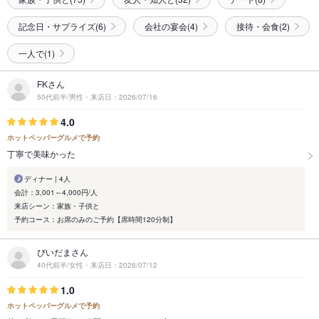
記念日・サプライズ(6)
会社の宴会(4)
接待・会食(2)
一人で(1)
FKさん
50代前半/男性・来店日：2026/07/16
4.0
ホットペッパーグルメで予約
丁寧で美味かった
ディナー | 4人
会計：3,001～4,000円/人
来店シーン：家族・子供と
予約コース：お席のみのご予約【席時間120分制】
びいだまさん
40代前半/女性・来店日：2026/07/12
1.0
ホットペッパーグルメで予約