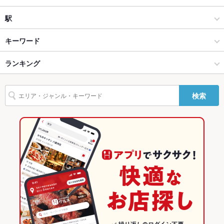
Wi-Fi
未確認
焼肉
金沢駅西
駅
バリアフリ
なし
金沢市他・野々市・白山・内灘 × 焼肉・ホルモン
金沢駅西 × 焼肉・ホルモン
金沢駅
キーワード
ー
金沢市他・野々市・白山・内灘 × 焼肉
金沢駅西 × 焼肉
上諸江駅
ランキング
エビ料理
にんにく料理
フライドポテト
ウインナー
うどん
レバー
駐車場
あり
ハンバーグ
鴨肉
パスタ
ビビンバ
石焼きビビンバ
冷麺
ケーキ
その他設備
－
上諸江駅 × 焼肉・ホルモン
石川
七ツ屋駅
石川のグルメランキング
検索
デザート
チーズケーキ
その他
上諸江駅 × 焼肉
石川 × 焼肉・ホルモン
石川の焼肉・ホルモンランキング
飲み放題
あり ：全てのコースに+2200円(税込)で120分制(ラストオーダ
ー30分前)
石川 × 焼肉
金沢市他・野々市・白山・内灘のグルメランキング
食べ放題
なし
金沢市他・野々市・白山・内灘の焼肉・ホルモンランキング
お酒
焼酎充実
金沢駅西のグルメランキング
お子様連れ
お子様連れOK
ウェディン
－
グパーティ