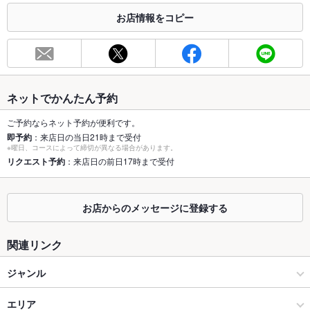
お店情報をコピー
お席
総席数
42席
最大宴会収
42人
容人数
ネットでかんたん予約
個室
あり
ご予約ならネット予約が便利です。
即予約
：来店日の当日21時まで受付
座敷
なし
※曜日、コースによって締切が異なる場合があります。
リクエスト予約
：来店日の前日17時まで受付
掘りごたつ
あり
カウンター
あり
お店からのメッセージに登録する
ソファー
なし
関連リンク
テラス席
なし
ジャンル
貸切
貸切不可
焼肉・ホルモン
エリア
設備