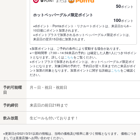
または
50
ポイント
ホットペッパーグルメ限定ポイント
100
ポイント
※dポイント・Pontaポイント・リクルートポイントは、来店日から6～
10日後にポイント加算されます。
※ポイントプラスで加算されるホットペッパーグルメ限定ポイントは、
来店日の翌月15日頃に加算されます。
※加算ポイントは、ご予約の条件により変動する場合があります。
※一部時間帯（7:00～14:59来店の予約）は確定した人数1人につき10ポイン
トとなります。詳しくは
こちら
をご覧ください。
※ポイントプラスで加算されるポイントは、ホットペッパーグルメ限定ポイ
ントになります。対象日時の予約で、予約日が翌々月末までのご来店がポイ
ント加算の対象となります。加算ポイントに関する詳細は
こちら
をご確認く
ださい。
予約可能曜
月～日・祝日・祝前日
日
予約締切
来店日の前日21時まで
飲み放題
生ビールも付いております！
※更新日が2021/3/31以前の情報は、当時の価格及び税率に基づく情報となります。 価格につき
ましては直接店舗へお問い合わせください。