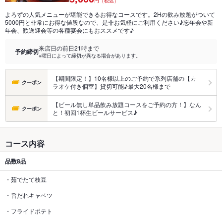
円（税込）
よろずの人気メニューが堪能できるお得なコースです。2Hの飲み放題がついて
5000円と非常にお得な値段なので、是非お気軽にご利用ください♪忘年会や新
年会、歓送迎会等の各種宴会にもおススメです♪
来店日の前日21時まで
予約締切
※曜日によって締切が異なる場合があります。
【期間限定！】10名様以上のご予約で系列店舗の【カ
クーポン
ラオケ付き個室】貸切可能♪最大20名様まで
【ビール無し単品飲み放題コースをご予約の方！】なん
クーポン
と！初回1杯生ビールサービス♪
コース内容
品数
8品
・茹でたて枝豆
・旨だれキャベツ
・フライドポテト