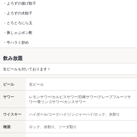
・よろずの揚げ餃子
・よろずの水餃子
・とろとろにら玉
・豚しゃぶポン酢
・牛ハラミ炒め
飲み放題
生ビールも付いております！
ビール
生ビール
サワー
レモンサワー/カルピスサワー/巨峰サワー/グレープフルーツサ
ワー/青リンゴサワー/カシスサワー
ウイスキー
ハイボール/コークハイ/ジンジャーハイ/ロック、水割り
梅酒
ロック、水割り、ソーダ割り