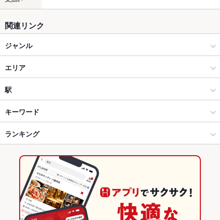
関連リンク
ジャンル
居酒屋
エリア
創作
宇都宮駅東口
駅
宇都宮 × 居酒屋
宇都宮駅東口 × 居酒屋
宇都宮駅
キーワード
宇都宮 × 創作
宇都宮駅東口 × 創作
ランキング
からあげ
お茶漬け
馬刺し
塩辛
カキ料理・オイスター
フライドポテト
しゃぶしゃぶ
鶏皮
餃子
水餃子
チャーハン
デザート
揚げ餃子
宇都宮駅 × 居酒屋
宇都宮駅東口 × ラーメン
栃木のグルメランキング
宇都宮駅 × 創作
宇都宮駅東口 × ラーメン全般
栃木の居酒屋ランキング
ラーメン
栃木
宇都宮のグルメランキング