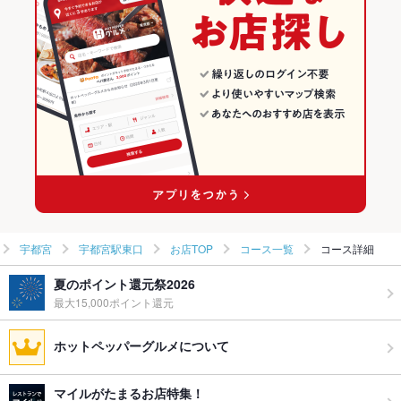
ラーメン全般
栃木 × 居酒屋
宇都宮の居酒屋ランキング
宇都宮 × ラーメン
栃木 × 創作
宇都宮駅東口のグルメランキング
宇都宮 × ラーメン全般
栃木 × ラーメン
宇都宮駅東口の居酒屋ランキング
宇都宮駅 × ラーメン
栃木 × ラーメン全般
宇都宮駅 × ラーメン全般
宇都宮
宇都宮駅東口
お店TOP
コース一覧
コース詳細
夏のポイント還元祭2026
最大15,000ポイント還元
ホットペッパーグルメについて
マイルがたまるお店特集！