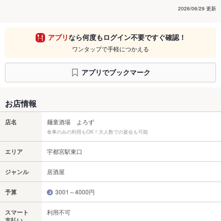
2026/06/29 更新
アプリ
なら何度もログイン不要ですぐ確認！
ワンタップで手軽につかえる
アプリでブックマーク
お店情報
店名
麺童酒場 よろず
食事のみの利用もOK！大人数での宴会も可能
エリア
宇都宮駅東口
ジャンル
居酒屋
予算
3001～4000円
スマート
利用不可
支払い