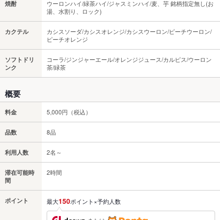
焼酎
ウーロンハイ/緑茶ハイ/ジャスミンハイ/麦、芋 銘柄指定無し(お
湯、水割り、ロック)
カクテル
カシスソーダ/カシスオレンジ/カシスウーロン/ピーチウーロン/
ピーチオレンジ
ソフトドリ
コーラ/ジンジャーエール/オレンジジュース/カルピス/ウーロン
ンク
茶/緑茶
概要
料金
5,000円（税込）
品数
8品
利用人数
2名～
滞在可能時
2時間
間
ポイント
150
最大
ポイント×予約人数