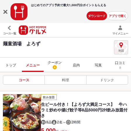
はじめてのアプリ予約で最大
1,000円分ポイントもらえる
ダウンロード
アプリで開く
コース一覧
マイメニュー
麺童酒場 よろず
クーポン
口コミ
トップ
メニュー
店内
写真
4
8
コース
料理
ドリンク
飲み放題
生ビール付き！【よろず大満足コース】 牛ハ
ラミ炒めや揚げ餃子等8品5000円2H飲み放題付
き
8品
2名～
2時間
5,000