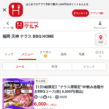
はじめてのアプリ予約で最大
1,000円分ポイントもらえる
ダウンロード
アプリで開く
コース一覧
マイメニュー
福岡 天神 テラス BBQ HOME
クーポン
口コミ
トップ
メニュー
店内
写真
3
18
コース
料理
ドリンク
飲み放題
【1日3組限定】"テラス席限定"3H飲み放題付
きBBQコース(松) 6,000円(税込)
1品
4名～
3時間
6,000
円（税込）
テラス席限定プラン