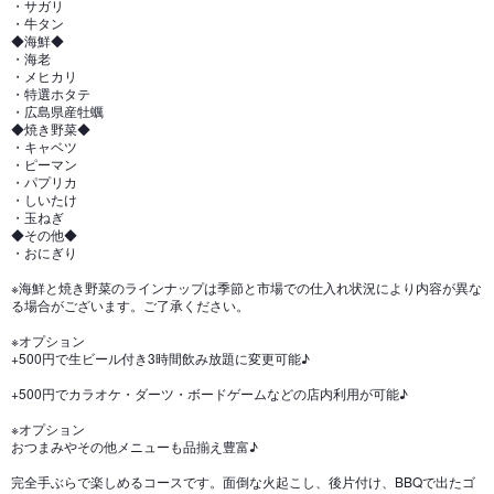
・サガリ
・牛タン
◆海鮮◆
・海老
・メヒカリ
・特選ホタテ
・広島県産牡蠣
◆焼き野菜◆
・キャベツ
・ピーマン
・パプリカ
・しいたけ
・玉ねぎ
◆その他◆
・おにぎり
※海鮮と焼き野菜のラインナップは季節と市場での仕入れ状況により内容が異な
る場合がございます。ご了承ください。
※オプション
+500円で生ビール付き3時間飲み放題に変更可能♪
+500円でカラオケ・ダーツ・ボードゲームなどの店内利用が可能♪
※オプション
おつまみやその他メニューも品揃え豊富♪
完全手ぶらで楽しめるコースです。面倒な火起こし、後片付け、BBQで出たゴ