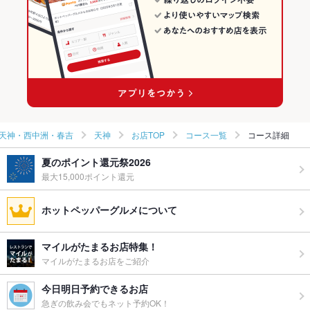
天神・西中洲・春吉 × 洋・和洋・各国料理・その他
福岡 × 居酒屋
天神・西中洲・春吉のビアホールランキング
天神駅 × 居酒屋
福岡 × 洋・和洋・各国料理・その他
天神のグルメランキング
天神駅 × 洋・和洋・各国料理・その他
天神のダイニングバー・バルランキング
天神のビアホールランキング
天神・西中洲・春吉
天神
お店TOP
コース一覧
コース詳細
夏のポイント還元祭2026
最大15,000ポイント還元
ホットペッパーグルメについて
マイルがたまるお店特集！
マイルがたまるお店をご紹介
今日明日予約できるお店
急ぎの飲み会でもネット予約OK！