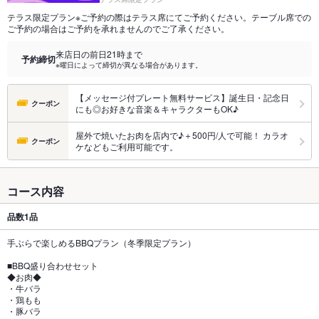
テラス限定プラン※ご予約の際はテラス席にてご予約ください。テーブル席での
ご予約の場合はご予約を承れませんのでご了承ください。
来店日の前日21時まで
予約締切
※曜日によって締切が異なる場合があります。
【メッセージ付プレート無料サービス】誕生日・記念日
クーポン
にも◎お好きな音楽＆キャラクターもOK♪
屋外で焼いたお肉を店内で♪＋500円/人で可能！ カラオ
クーポン
ケなどもご利用可能です。
コース内容
品数
1品
手ぶらで楽しめるBBQプラン（冬季限定プラン）
■BBQ盛り合わせセット
◆お肉◆
・牛バラ
・鶏もも
・豚バラ