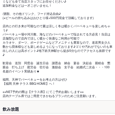
ミなども全て当店スタッフにお任せください♪
追加料金などは一才ございません！
/酒類、その他ドリンク、フード持込自由♪
(※ビールの持ち込みはおひとり様+500円現金で頂戴しております)
店内との行き来が可能なので夏は涼しく冬は暖かくバーベキューを楽しめちゃ
う♪
バーベキュー場や河川敷、海などのバーベキューで悩まれてる方必見！当店は
店舗型なので店内で涼しく暖かく快適なご利用が可能で
カラオケ、ダーツ、ボードゲームなどアメニティも豊富なので、老若男女少人
数から団体様なども楽しめるようになっております♪ゴミや汚れがでないのも車
出しの人には高ポイント♪地下鉄天神駅から徒歩5分なのでアクセスも抜群です
♪
歓迎会 送別 同窓会 誕生日会 謝恩会 納会 宴会 決起会 親睦会 懇
親会 打ち上げ 慰労会 壮行会 激励会 女子会 結婚式二次会・・・100
名超のイベント実績あり★
福岡、天神でバーベキューをお考えの方はぜひ
【福岡 天神 テラス BBQ HOME】へ！
※※NET予約の際は【テラス席】にてご予約お願いします※※
店内テーブル席ではご用意できかねるプランのためご注意願います。
飲み放題