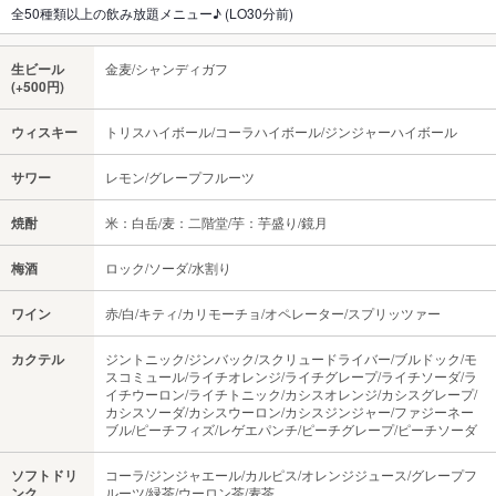
全50種類以上の飲み放題メニュー♪ (LO30分前)
生ビール
金麦/シャンディガフ
(+500円)
ウィスキー
トリスハイボール/コーラハイボール/ジンジャーハイボール
サワー
レモン/グレープフルーツ
焼酎
米：白岳/麦：二階堂/芋：芋盛り/鏡月
梅酒
ロック/ソーダ/水割り
ワイン
赤/白/キティ/カリモーチョ/オペレーター/スプリッツァー
カクテル
ジントニック/ジンバック/スクリュードライバー/ブルドック/モ
スコミュール/ライチオレンジ/ライチグレープ/ライチソーダ/ラ
イチウーロン/ライチトニック/カシスオレンジ/カシスグレープ/
カシスソーダ/カシスウーロン/カシスジンジャー/ファジーネー
ブル/ピーチフィズ/レゲエパンチ/ピーチグレープ/ピーチソーダ
ソフトドリ
コーラ/ジンジャエール/カルピス/オレンジジュース/グレープフ
ンク
ルーツ/緑茶/ウーロン茶/麦茶