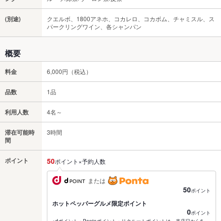
(別途)
クエルボ、1800アネホ、コカレロ、コカボム、チャミスル、ス
パークリングワイン、各シャンパン
概要
料金
6,000円（税込）
品数
1品
利用人数
4名～
滞在可能時
3時間
間
ポイント
50
ポイント×予約人数
または
50
ポイント
ホットペッパーグルメ限定ポイント
0
ポイント
※dポイント・Pontaポイント・リクルートポイントは、来店日から6～