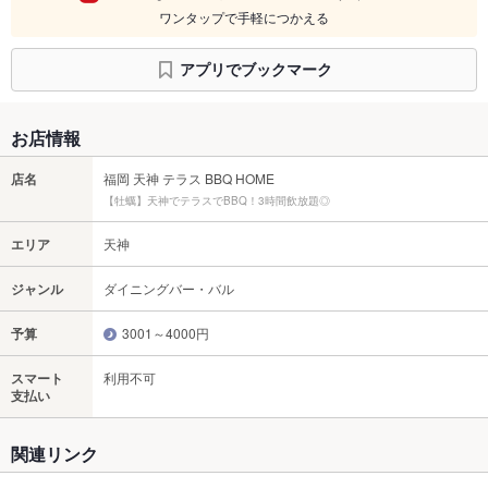
ワンタップで手軽につかえる
アプリでブックマーク
お店情報
店名
福岡 天神 テラス BBQ HOME
【牡蠣】天神でテラスでBBQ！3時間飲放題◎
エリア
天神
ジャンル
ダイニングバー・バル
予算
3001～4000円
スマート
利用不可
支払い
関連リンク