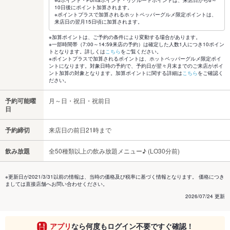
10日後にポイント加算されます。
※ポイントプラスで加算されるホットペッパーグルメ限定ポイントは、
来店日の翌月15日頃に加算されます。
※加算ポイントは、ご予約の条件により変動する場合があります。
※一部時間帯（7:00～14:59来店の予約）は確定した人数1人につき10ポイン
トとなります。詳しくは
こちら
をご覧ください。
※ポイントプラスで加算されるポイントは、ホットペッパーグルメ限定ポイ
ントになります。対象日時の予約で、予約日が翌々月末までのご来店がポイ
ント加算の対象となります。加算ポイントに関する詳細は
こちら
をご確認く
ださい。
予約可能曜
月～日・祝日・祝前日
日
予約締切
来店日の前日21時まで
飲み放題
全50種類以上の飲み放題メニュー♪ (LO30分前)
※更新日が2021/3/31以前の情報は、当時の価格及び税率に基づく情報となります。 価格につき
ましては直接店舗へお問い合わせください。
2026/07/24 更新
アプリ
なら何度もログイン不要ですぐ確認！