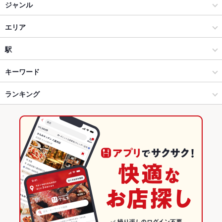
ジャンル
ダイニングバー・バル
エリア
ビアホール
天神
駅
天神・西中洲・春吉 × ダイニングバー・バル
天神 × ダイニングバー・バル
赤坂駅
キーワード
天神・西中洲・春吉 × ビアホール
天神 × ビアホール
天神駅
ランキング
手羽先
カキ料理・オイスター
ウインナー
焼きそば
牛タン
バーベキュー
天神駅 × ダイニングバー・バル
天神 × 居酒屋
福岡のグルメランキング
天神駅 × ビアホール
天神 × 洋・和洋・各国料理・その他
福岡のダイニングバー・バルランキング
居酒屋
福岡
福岡のビアホールランキング
洋・和洋・各国料理・その他
福岡 × ダイニングバー・バル
天神・西中洲・春吉のグルメランキング
天神・西中洲・春吉 × 居酒屋
福岡 × ビアホール
天神・西中洲・春吉のダイニングバー・バルランキング