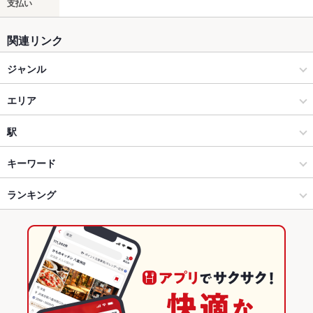
支払い
関連リンク
ジャンル
洋食
エリア
洋食全般
深谷
駅
熊谷・深谷・本庄 × 洋食
深谷 × 洋食
ふかや花園駅
キーワード
熊谷・深谷・本庄 × 洋食全般
深谷 × 洋食全般
ランキング
エビ料理
ステーキ
ハンバーグ
オムライス
シチュー
リゾット
ジェノベーゼ
ケーキ
パフェ
サンドイッチ
生ハム
和牛ステーキ
ふかや花園駅 × 洋食
埼玉
埼玉のグルメランキング
ふかや花園駅 × 洋食全般
埼玉 × 洋食
埼玉の洋食ランキング
埼玉 × 洋食全般
熊谷・深谷・本庄のグルメランキング