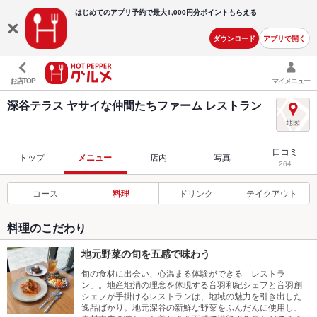
はじめてのアプリ予約で最大
1,000円分ポイントもらえる
ダウンロード
アプリで開く
お店TOP
マイメニュー
深谷テラス ヤサイな仲間たちファーム レストラン
口コミ
トップ
メニュー
店内
写真
264
コース
料理
ドリンク
テイクアウト
料理のこだわり
地元野菜の旬を五感で味わう
旬の食材に出会い、心温まる体験ができる「レストラ
ン」。地産地消の理念を体現する音羽和紀シェフと音羽創
シェフが手掛けるレストランは、地域の魅力を引き出した
逸品ばかり。地元深谷の新鮮な野菜をふんだんに使用し、