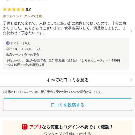
5.0
ホットペッパーグルメで予約
子供も連れて来れて、人数にしては広い所に案内して頂いたので、非常に助
かりました。ありがとうございます。食事も美味しく、満足致しました。ま
た使わせて頂きたいです。
ディナー | 6人
会計：3,001～4,000円/人
来店シーン：会社の宴会
予約コース：【飲み会/新年会】2.5H飲放題《全9品》『とりせんコース』＜4,980円
⇒3,980円＞※金.土.祝前２H
すべての口コミを見る
※表示されているコースは、現在予約を受け付けていない場合があります。
口コミを投稿する
アプリ
なら何度もログイン不要ですぐ確認！
ワンタップで手軽につかえる