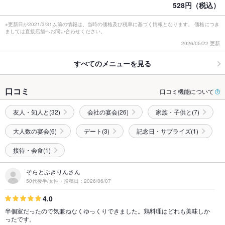
528円（税込）
※更新日が2021/3/31以前の情報は、当時の価格及び税率に基づく情報となります。 価格につき
ましては直接店舗へお問い合わせください。
2026/05/22 更新
すべてのメニューを見る
口コミ
口コミ機能について
友人・知人と(32)
会社の宴会(26)
家族・子供と(7)
大人数の宴会(6)
デート(3)
記念日・サプライズ(1)
接待・会食(1)
そらとぶきりんさん
50代後半/女性・投稿日：2026/06/07
4.0
半個室だったので気兼ねなくゆっくりできました。鶏料理はどれも美味しか
ったです。