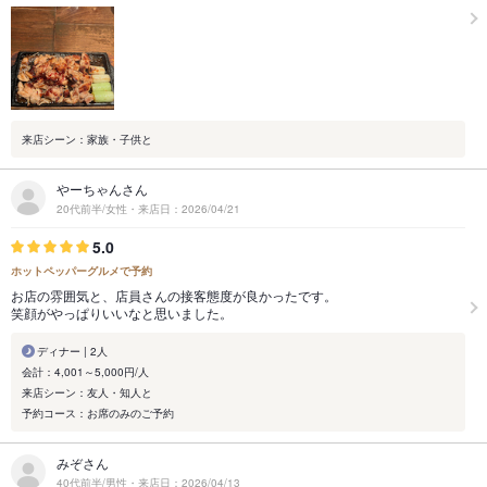
来店シーン：家族・子供と
やーちゃんさん
20代前半/女性・来店日：2026/04/21
5.0
ホットペッパーグルメで予約
お店の雰囲気と、店員さんの接客態度が良かったです。
笑顔がやっぱりいいなと思いました。
ディナー | 2人
会計：4,001～5,000円/人
来店シーン：友人・知人と
予約コース：お席のみのご予約
みぞさん
40代前半/男性・来店日：2026/04/13