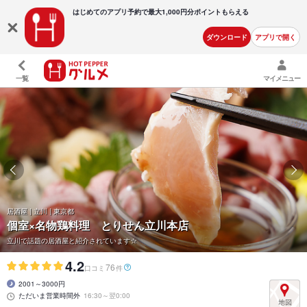
はじめてのアプリ予約で最大
1,000円分ポイントもらえる
ダウンロード
アプリで開く
一覧
マイメニュー
居酒屋 | 立川 | 東京都
個室×名物鶏料理 とりせん立川本店
立川で話題の居酒屋と紹介されています☆
4.2
76
口コミ
件
2001～3000円
ただいま営業時間外
16:30～翌0:00