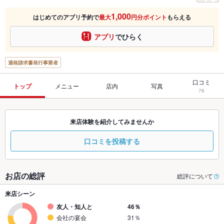
1,000
はじめてのアプリ予約で
最大
円分ポイント
もらえる
アプリ
でひらく
適格請求書発行事業者
口コミ
トップ
メニュー
店内
写真
76
来店体験を紹介してみませんか
口コミを投稿する
お店の総評
総評について
来店シーン
友人・知人と
46％
会社の宴会
31％