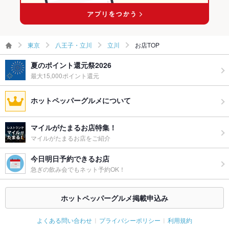
食べ放題
なし ：一品一品真心込めてご提供いたします♪
お酒
カクテル充実、焼酎充実、日本酒充実、ワイン充実
東京
八王子・立川
立川
お店TOP
お子様連れ
お子様連れ歓迎 ：お子様連れ大歓迎です♪
夏のポイント還元祭2026
ウェディン
誕生日・記念日特典デザート有り♪※各種宴会ご相談ください
最大15,000ポイント還元
グパーティ
ー二次会
ホットペッパーグルメについて
お祝い・サ
可
プライズ対
応
マイルがたまるお店特集！
マイルがたまるお店をご紹介
備考
貸切のご希望、ご予算のご相談もお気軽にお問合せ下さい。
今日明日予約できるお店
急ぎの飲み会でもネット予約OK！
ホットペッパーグルメ掲載申込み
よくある問い合わせ
プライバシーポリシー
利用規約