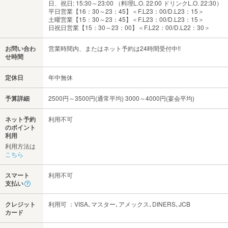
日、祝日: 15:30～23:00 （料理L.O. 22:00 ドリンクL.O. 22:30）
平日営業【16：30～23：45】＜F.L23：00/D.L23：15＞
土曜営業【15：30～23：45】＜F.L23：00/D.L23：15＞
日祝日営業【15：30～23：00】＜F.L22：00/D.L22：30＞
お問い合わ
営業時間内、またはネット予約は24時間受付中!!
せ時間
定休日
年中無休
予算詳細
2500円～3500円(通常平均) 3000～4000円(宴会平均)
ネット予約
利用不可
のポイント
利用
利用方法は
こちら
スマート
利用不可
支払い
クレジット
利用可 ：VISA､マスター､アメックス､DINERS､JCB
カード