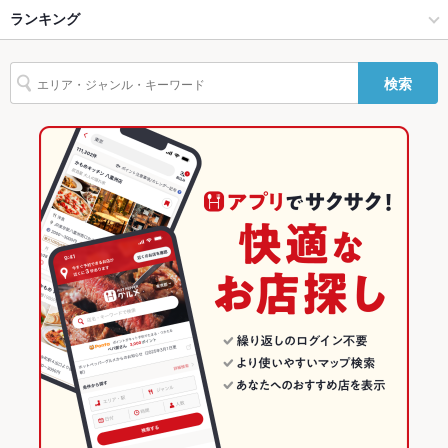
しております。
八王子・立川 × 和風
立川 × 和風
立川北駅
ランキング
からあげ
お茶漬け
馬刺し
フライドポテト
しゃぶしゃぶ
天ぷら
親子丼
焼きそば
チャンポン
レバー
地鶏
鶏皮
もつ鍋
火鍋
テラス席
なし ：テラス席はございませんが個室・掘りごたつ席をご用意
立川駅 × 居酒屋
東京
東京のグルメランキング
しております。
検索
パフェ
白湯鍋
鶏すき鍋
立川駅 × 和風
東京 × 居酒屋
東京の居酒屋ランキング
貸切
貸切可 ：団体貸切も大歓迎♪詳細は店舗までお問い合わせ下さ
い。
東京 × 和風
八王子・立川のグルメランキング
設備
八王子・立川の居酒屋ランキング
Wi-Fi
あり
バリアフリ
なし ：スタッフ一同お手伝いさせて頂きますのでご安心してご
立川のグルメランキング
ー
利用下さい！
立川の居酒屋ランキング
駐車場
なし ：お近くのコインパーキングをご利用下さい。
その他設備
幹事様無料クーポン実施中♪団体様のご予約の際におトク◎
他、誕生日のサプライズもOK
その他
飲み放題
あり