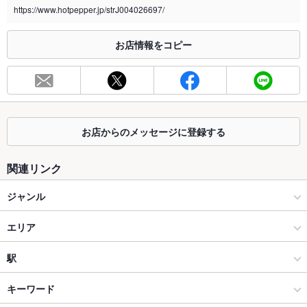
https://www.hotpepper.jp/strJ004026697/
※2020年4月1日～受動喫煙対策に関する法律が施行されています。正しい情報はお店へお問い
合わせください。
お店情報をコピー
お席
総席数
90席(少人数様～団体様まで対応したお席を多数完備しておりま
す。)
最大宴会収
90人(女子会・同窓会・結婚式の二次会などにも◎)
容人数
お店からのメッセージに登録する
個室
あり ：扉付きの完全個室完備/大小様々な個室がございます。詳
関連リンク
細は店舗までお問合せ下さい。
ジャンル
座敷
なし ：全席掘りごたつ席にてゆったりとくつろげます
居酒屋
掘りごたつ
エリア
あり ：扉付きの完全個室完備/大小様々な個室がございます。詳
細は店舗までお問合せ下さい。
和風
立川
駅
カウンター
なし ：カウンター席はございませんが個室・掘りごたつ席をご
用意しております。
八王子・立川 × 居酒屋
立川 × 居酒屋
立川駅
キーワード
ソファー
なし ：ソファ席はございませんが個室・掘りごたつ席をご用意