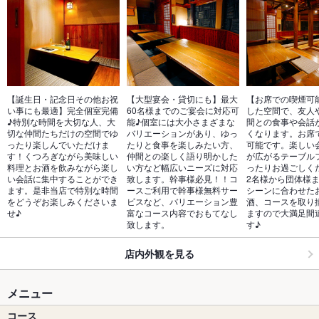
【誕生日・記念日その他お祝
【大型宴会・貸切にも】最大
【お席での喫煙可
い事にも最適】完全個室完備
60名様までのご宴会に対応可
した空間で、友人
♪特別な時間を大切な人、大
能♪個室には大小さまざまな
間との食事や会話
切な仲間たちだけの空間でゆ
バリエーションがあり、ゆっ
くなります。お席
ったり楽しんでいただけま
たりと食事を楽しみたい方、
可能です。楽しい
す！くつろぎながら美味しい
仲間との楽しく語り明かした
が広がるテーブル
料理とお酒を飲みながら楽し
い方など幅広いニーズに対応
ったりお過ごしく
い会話に集中することができ
致します。幹事様必見！！コ
2名様から団体様
ます。是非当店で特別な時間
ースご利用で幹事様無料サー
シーンに合わせた
をどうぞお楽しみくださいま
ビスなど、バリエーション豊
酒、コースを取り
せ♪
富なコース内容でおもてなし
ますので大満足間
致します。
す♪
店内外観を見る
メニュー
コース