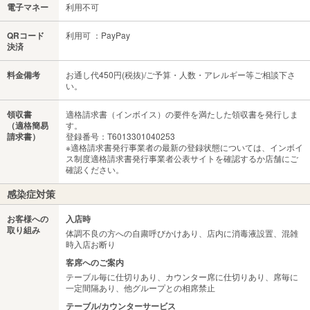
電子マネー
利用不可
QRコード
利用可 ：PayPay
決済
料金備考
お通し代450円(税抜)/ご予算・人数・アレルギー等ご相談下さ
い。
領収書
適格請求書（インボイス）の要件を満たした領収書を発行しま
（適格簡易
す。
請求書）
登録番号：T6013301040253
※適格請求書発行事業者の最新の登録状態については、インボイ
ス制度適格請求書発行事業者公表サイトを確認するか店舗にご
確認ください。
感染症対策
お客様への
入店時
取り組み
体調不良の方への自粛呼びかけあり、店内に消毒液設置、混雑
時入店お断り
客席へのご案内
テーブル毎に仕切りあり、カウンター席に仕切りあり、席毎に
一定間隔あり、他グループとの相席禁止
テーブル/カウンターサービス