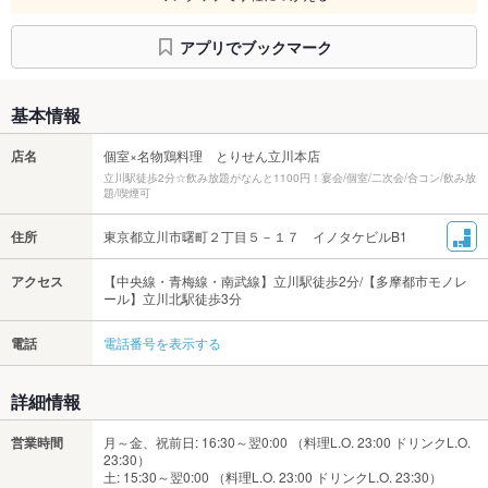
アプリでブックマーク
基本情報
店名
個室×名物鶏料理 とりせん立川本店
立川駅徒歩2分☆飲み放題がなんと1100円！宴会/個室/二次会/合コン/飲み放
題/喫煙可
住所
東京都立川市曙町２丁目５－１７ イノタケビルB1
アクセス
【中央線・青梅線・南武線】立川駅徒歩2分/【多摩都市モノレ
ール】立川北駅徒歩3分
電話
電話番号を表示する
詳細情報
営業時間
月～金、祝前日: 16:30～翌0:00 （料理L.O. 23:00 ドリンクL.O.
23:30）
土: 15:30～翌0:00 （料理L.O. 23:00 ドリンクL.O. 23:30）