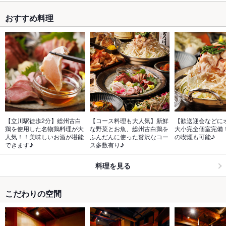
おすすめ料理
【立川駅徒歩2分】総州古白
【コース料理も大人気】新鮮
【歓送迎会などに
鶏を使用した名物鶏料理が大
な野菜とお魚、総州古白鶏を
大小完全個室完備
人気！！美味しいお酒が堪能
ふんだんに使った贅沢なコー
の喫煙も可能♪
できます♪
ス多数有り♪
料理を見る
こだわりの空間