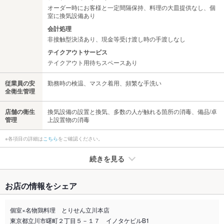
オーダー時にお客様と一定間隔保持、料理の大皿提供なし、個
室に換気設備あり
会計処理
非接触型決済あり、現金等受け渡し時の手渡しなし
テイクアウトサービス
テイクアウト用待ちスペースあり
従業員の安
勤務時の検温、マスク着用、頻繁な手洗い
全衛生管理
店舗の衛生
換気設備の設置と換気、多数の人が触れる箇所の消毒、備品/卓
管理
上設置物の消毒
※各項目の詳細は
こちら
をご確認ください。
続きを見る
たばこ
お店の情報をシェア
禁煙・喫煙
全席喫煙可
個室にて分煙対応させて頂きます。
個室×名物鶏料理 とりせん立川本店
東京都立川市曙町２丁目５－１７ イノタケビルB1
喫煙専用室
なし