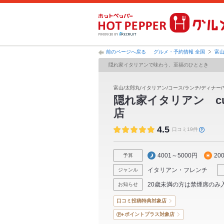
前のページへ戻る
グルメ・予約情報 全国
富
隠れ家イタリアンで味わう、至福のひととき
富山/太郎丸/イタリアン/コース/ランチ/ディナー/
隠れ家イタリアン cu
店
4.5
口コミ19件
4001～5000円
20
予算
イタリアン・フレンチ
ジャンル
20歳未満の方は禁煙席のみ
お知らせ
口コミ投稿特典対象店
ポイントプラス対象店