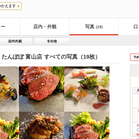
つかえます
ュー
店内・外観
写真
口
(19)
a たんぽぽ 富山店
すべての写真（19枚）
予
1