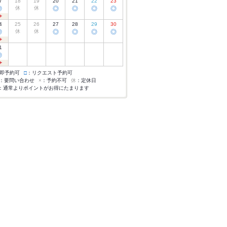
7
18
19
20
21
22
23
◎
休
休
◎
◎
◎
◎
4
25
26
27
28
29
30
◎
休
休
◎
◎
◎
◎
1
◎
即予約可
□
：リクエスト予約可
：要問い合わせ
×
：予約不可
休
：定休日
：通常よりポイントがお得にたまります