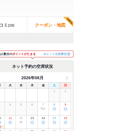
コミ
クーポン・地図
(
19
)
ポイント注意事項
約人数分の
ポイントがたまる
ネット予約の空席状況
2026年08月
月
火
水
木
金
土
日
1
2
3
4
5
6
7
8
9
TEL
◎
◎
0
11
12
13
14
15
16
◎
◎
休
◎
◎
◎
◎