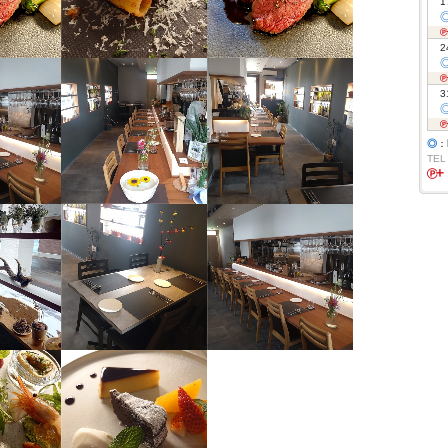
1
2
3
◎
：
TEL