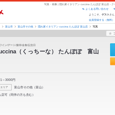
写真・画像 | 隠れ家イタリアン cuccina たんぽぽ 富山店
よくある問い合わせ
ようこそ、
さん
ゲスト
会員登録する（無料）
山
富山市
富山市その他
隠れ家イタリアン cuccina たんぽぽ 富山店
写真
ワイン/デート/接待/会食/記念日
ccina（くっちーな） たんぽぽ 富山
01～3000円
富山市その他
（
富山
）
エリア
入店可（同伴の方も含む）