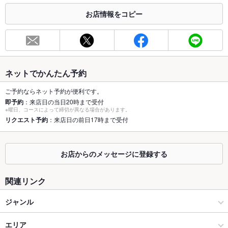
お店情報をコピー
お席
総席数
37席
最大宴会収
37人
容人数
ネットでかんたん予約
個室
あり ：（2人可、4人可、6人可、8人可、10～20人可、20～30
人可、30人以上可） 全席個室掘りごたつ
ご予約ならネット予約が便利です。
即予約
：来店日の当日20時まで受付
※曜日、コースによって締切が異なる場合があります。
座敷
なし
リクエスト予約
：来店日の前日17時まで受付
掘りごたつ
あり
カウンター
なし
お店からのメッセージに登録する
ソファー
なし
関連リンク
テラス席
なし
ジャンル
貸切
貸切可 ：30人～可
居酒屋
エリア