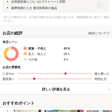
全席個室掘りごたつのプライベート空間
薩摩地鶏たたき 鹿児島県産の逸品
※AIによる要約のため、不正確な情報が含まれる場合があります。掲載情報全文と併せてご確認
ください。
お店の総評
総評について
来店シーン
家族・子供と
65％
友人・知人と
26％
その他
9％
お店の雰囲気
にぎやか
落ち着いた
普段使い
特別な日
詳しい評価を見る
おすすめポイント