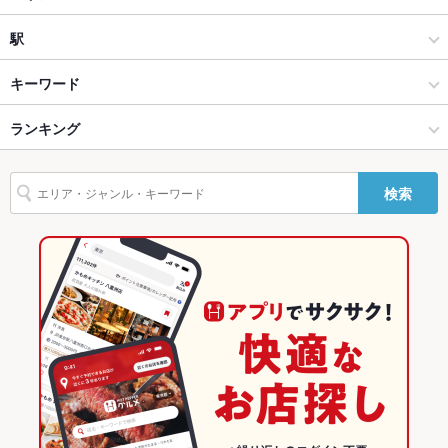
設備
和風
住吉町
駅
Wi-Fi
なし
長崎市 × 居酒屋
住吉町 × 居酒屋
道ノ尾駅
キーワード
バリアフリ
なし
ー
長崎市 × 和風
住吉町 × 和風
ランキング
からあげ
エビ料理
にんにく料理
フライドポテト
牛すじ
地鶏
駐車場
あり ：4台まで駐車可能
もつ鍋
餃子
デザート
揚げ餃子
砂ずり唐揚げ
道ノ尾駅 × 居酒屋
住吉町 × 和食
長崎のグルメランキング
その他設備
－
検索
道ノ尾駅 × 和風
住吉町 × 鍋
長崎の居酒屋ランキング
その他
飲み放題
あり
和食
長崎
長崎市のグルメランキング
食べ放題
なし
鍋
長崎 × 居酒屋
長崎市の居酒屋ランキング
お子様連れ
お子様連れ歓迎 ：（乳児可、未就学児可、小学生可）/お子様椅
長崎市 × 和食
長崎 × 和風
住吉町のグルメランキング
子有り
長崎市 × 鍋
長崎 × 和食
住吉町の居酒屋ランキング
ウェディン
－
グパーティ
ー二次会
道ノ尾駅 × 和食
長崎 × 鍋