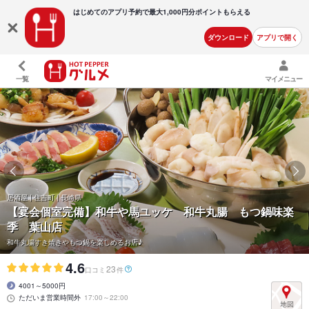
はじめてのアプリ予約で最大
1,000円分ポイントもらえる
ダウンロード
アプリで開く
一覧
マイメニュー
居酒屋 | 住吉町 | 長崎県
【宴会個室完備】和牛や馬ユッケ 和牛丸腸 もつ鍋味楽
季 葉山店
和牛丸腸すき焼きやもつ鍋を楽しめるお店♪
4.6
23
口コミ
件
4001～5000円
ただいま営業時間外
17:00～22:00