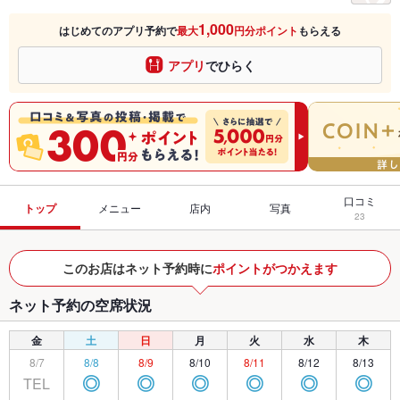
1,000
はじめてのアプリ予約で
最大
円分ポイント
もらえる
アプリ
でひらく
口コミ
トップ
メニュー
店内
写真
23
このお店はネット予約時に
ポイントがつかえます
ネット予約の空席状況
金
土
日
月
火
水
木
8/7
8/8
8/9
8/10
8/11
8/12
8/13
TEL
◎
◎
◎
◎
◎
◎