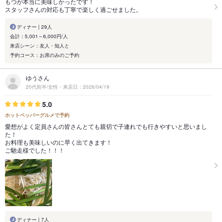
もつが本当に美味しかったです！
スタッフさんの対応も丁寧で楽しく過ごせました。
ディナー | 29人
会計：5,001～6,000円/人
来店シーン：友人・知人と
予約コース：お席のみのご予約
ゆうさん
20代前半/女性・来店日：2026/04/19
5.0
ホットペッパーグルメで予約
愛想がよく定員さんの皆さんとても親切で子連れでも行きやすいと思いまし
た！
お料理も美味しいのに早く出てきます！
ご馳走様でした！！！
ディナー | 7人