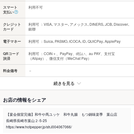
スマート
利用不可
支払い
クレジット
利用可 ：VISA､マスター､アメックス､DINERS､JCB､Discover､
カード
銀聯
電子マネー
利用可 ：Suica､PASMO､ICOCA､iD､QUICPay､ApplePay
QRコード
利用可 ：COIN＋、PayPay、d払い、au PAY、支付宝
決済
（Alipay）、微信支付（WeChat Pay）
料金備考
－
続きを見る
たばこ
お店の情報をシェア
禁煙・喫煙
分煙（仕切りあり）
【宴会個室完備】和牛や馬ユッケ 和牛丸腸 もつ鍋味楽季 葉山店
喫煙専用室
あり
長崎県長崎市葉山２-5-25
https://www.hotpepper.jp/strJ004067066/
※2020年4月1日～受動喫煙対策に関する法律が施行されています。正しい情報はお店へお問い
合わせください。