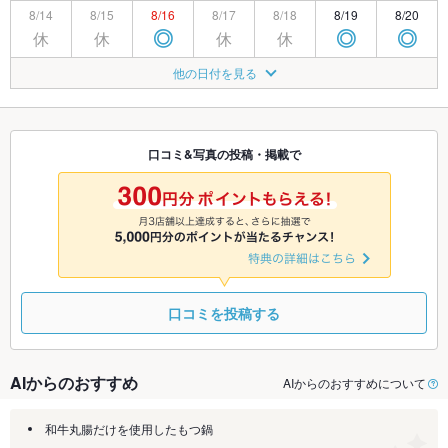
8/14
8/15
8/16
8/17
8/18
8/19
8/20
休
休
休
休
◎
◎
◎
8/21
8/22
8/23
8/24
8/25
8/26
8/27
他の日付を見る
休
休
◎
◎
◎
◎
◎
8/28
8/29
8/30
8/31
9/1
9/2
9/3
休
休
◎
◎
◎
◎
◎
口コミ&写真の投稿・掲載で
9/4
9/5
9/6
9/7
9/8
9/9
9/10
休
休
◎
◎
◎
◎
◎
口コミを投稿する
AIからのおすすめ
AIからのおすすめについて
和牛丸腸だけを使用したもつ鍋