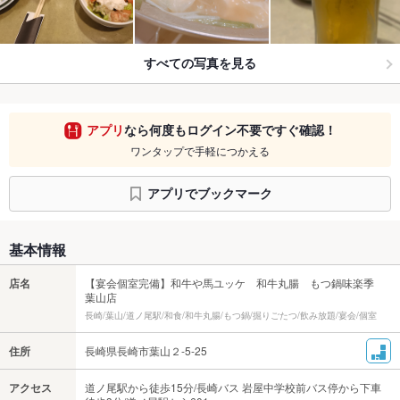
すべての写真を見る
アプリ
なら何度もログイン不要ですぐ確認！
ワンタップで手軽につかえる
アプリでブックマーク
基本情報
店名
【宴会個室完備】和牛や馬ユッケ 和牛丸腸 もつ鍋味楽季
葉山店
長崎/葉山/道ノ尾駅/和食/和牛丸腸/もつ鍋/掘りごたつ/飲み放題/宴会/個室
住所
長崎県長崎市葉山２-5-25
アクセス
道ノ尾駅から徒歩15分/長崎バス 岩屋中学校前バス停から下車