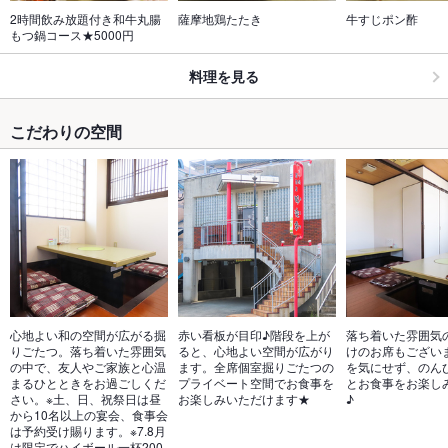
2時間飲み放題付き和牛丸腸
薩摩地鶏たたき
牛すじポン酢
もつ鍋コース★5000円
料理を見る
こだわりの空間
心地よい和の空間が広がる掘
赤い看板が目印♪階段を上が
落ち着いた雰囲気
りごたつ。落ち着いた雰囲気
ると、心地よい空間が広がり
けのお席もござい
の中で、友人やご家族と心温
ます。全席個室掘りごたつの
を気にせず、のん
まるひとときをお過ごしくだ
プライベート空間でお食事を
とお食事をお楽し
さい。※土、日、祝祭日は昼
お楽しみいただけます★
♪
から10名以上の宴会、食事会
は予約受け賜ります。※7.8月
は限定でハイボール一杯200