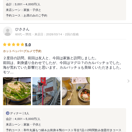
会計：3,001～4,000円/人
来店シーン：家族・子供と
予約コース：お席のみのご予約
ひささん
60代～/男性・来店日：2026/03/14・2回の投稿
5.0
ホットペッパーグルメで予約
２度目の訪問。前回は友人と、今回は家族と訪問しました。
前回は、刺身盛り合わせでしたが、今回はマグロ？のカルパッチョでした。
海が荒れていた影響だと思います。カルパッチョも美味くいただきました。
モツ…
ディナー | 3人
会計：4,001～5,000円/人
来店シーン：家族・子供と
予約コース：和牛丸腸もつ鍋＆お刺身＆鴨ロースト等全7品☆2時間飲み放題付きコース