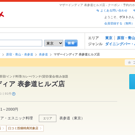
マザーインディア 表参道ヒルズ店 - クーポン・予約の
よくある問い合わせ
ようこそ、
さん
ゲスト
会員登録する（無料）
エリア
東京
原宿・青山
ジャンル
ダイニングバー・
京
原宿・青山・表参道
表参道
マザーインディア 表参道ヒルズ店
原宿/インド料理/カレー/ランチ/貸切/宴会/飲み放題
ィア 表参道ヒルズ店
コミ91件
01～2000円
ジア・エスニック料理
表参道
（
東京
）
エリア
店
口コミ投稿特典対象店