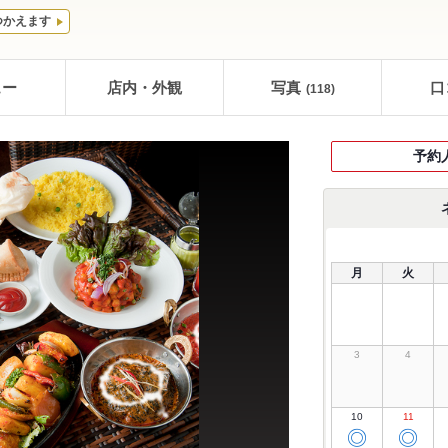
つかえます
ュー
店内・外観
写真
口
(118)
予約
月
火
3
4
10
11
◎
◎