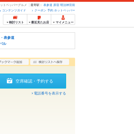
ホットペッパーグルメ
最寄駅：
表参道
原宿
明治神宮前
コンテンツガイド
クーポン 予約 ホットペッパー
検討リスト
最近見たお店
マイメニュー
・表参道
バル
空席確認・予約する
電話番号を表示する