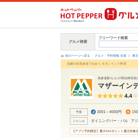
フリーワード検索
グルメ検索
前のページへ戻る
グルメ・予約情報 全国
東
洗練の街表参道で出会う,モダンインド料理
表参道駅/ヒルズ/明治神宮前/
マザーインデ
4.4
口
3001～4000円
15
予算
ダイニングバー・バル
ア
ジャンル
【アプリ予約限定】最大350ポイント還元対象