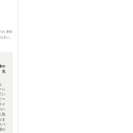
7/21 更新
ください。
華や
、充
な
ーシ
てい
ビー
ワイ
のハ
人気
ルま
スパ
理の