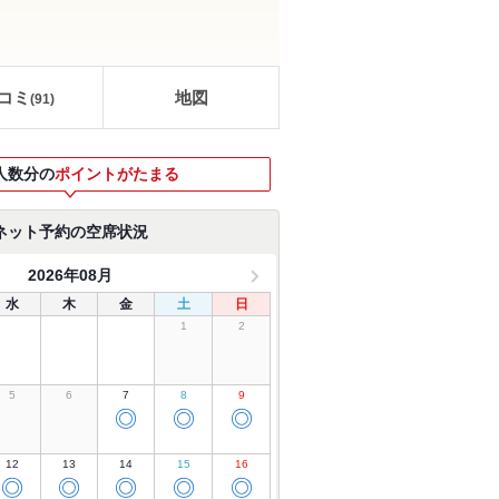
コミ
地図
(
91
)
人数分の
ポイントがたまる
ネット予約の空席状況
2026年08月
水
木
金
土
日
1
2
5
6
7
8
9
◎
◎
◎
12
13
14
15
16
◎
◎
◎
◎
◎