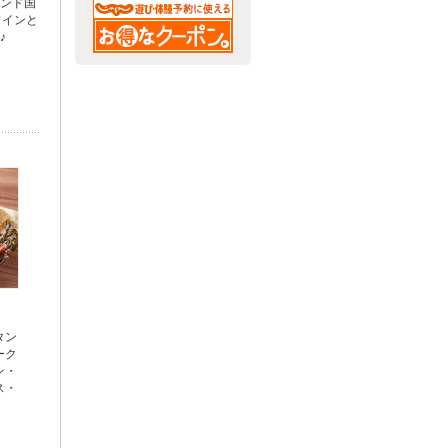
インド国
ワインと
♪
タン
ーク
ン・
ス・