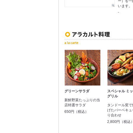
ー）を一
います。
-
グリーンサラダ
スペシャル ミ
グリル
新鮮野菜たっぷりの当
店特選サラダ
タンドール窯で
げたバーベキュ
650円（税込）
り合わせ
2,800円（税込