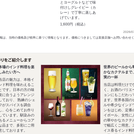
とヨーグルトなどで味
付けしグレイビー（カ
レー）で丁寧に蒸しあ
げています。
1,600円（税込）
2026/0
以前の情報は、当時の価格及び税率に基づく情報となります。価格につきましては直接店舗へお問い合わせ
本場のインド料理を楽
世界のビールから
しみたい方へ
かなカクテルまで
実の一杯
当店の魅力は、本格イ
ンド料理を味わえるこ
当店は料理だけで
とです。日本の方の味
く、お酒のバリエ
覚に合うようアレンジ
ョンにもこだわっ
しており、 熟練のシェ
ます。世界各国の
フがスパイスを調合
ルや希少なインド
し、心をこめてお作り
ンをはじめ、定番
しています。馴染みの
イボール、女性に
あるメニューからコア
の華やかなカクテ
な品まで、多彩にご用
で幅広くご用意。
意しております。
イス香るインド料