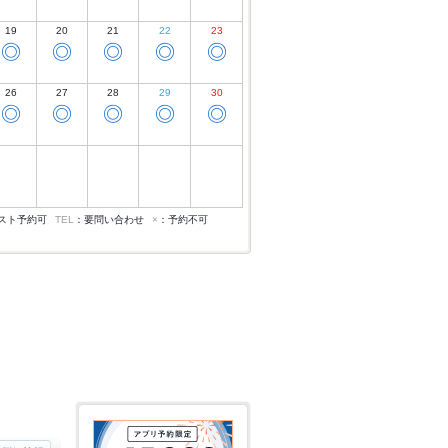
19
20
21
22
23
◎
◎
◎
◎
◎
26
27
28
29
30
◎
◎
◎
◎
◎
スト予約可
TEL
：要問い合わせ
×
：予約不可