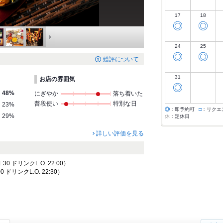
17
18
◎
◎
24
25
◎
◎
総評について
31
お店の雰囲気
◎
48%
にぎやか
落ち着いた
普段使い
特別な日
23%
◎
：即予約可
□
：リクエ
29%
休
：定休日
詳しい評価を見る
:30 ドリンクL.O. 22:00）
0 ドリンクL.O. 22:30）