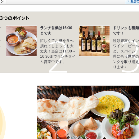
な
ランチ営業は16:30
ドリンクも種類
まで★
です！
で
忙しくてお昼を食べ
種類豊富なイン
楽
損ねてしまっても大
ワイン・ビール
も
丈夫！当店は11:00～
ど、スパイシー
け
16:30までランチタイ
理に合う世界の
ム営業中です。
ンクを取り揃え
ります♪