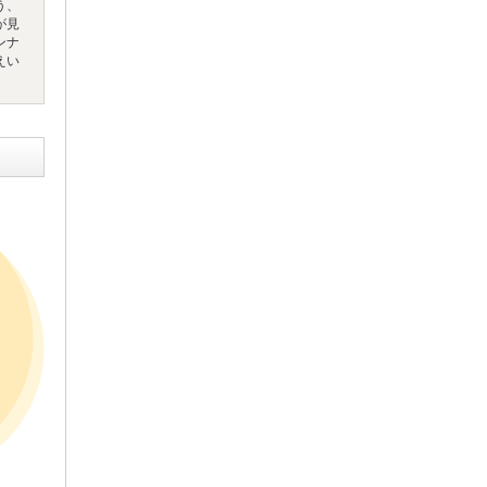
う、
が見
ンナ
えい