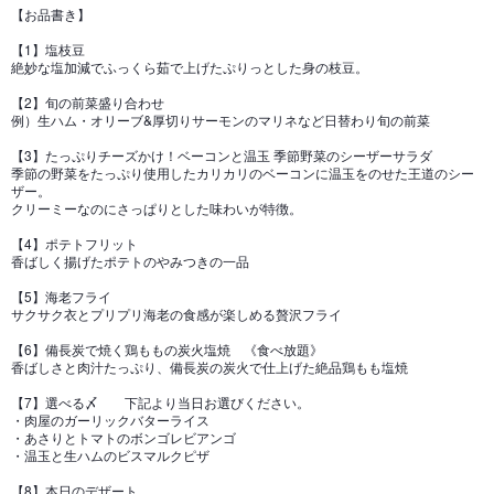
【お品書き】
【1】塩枝豆
絶妙な塩加減でふっくら茹で上げたぷりっとした身の枝豆。
【2】旬の前菜盛り合わせ
例）生ハム・オリーブ&厚切りサーモンのマリネなど日替わり旬の前菜
【3】たっぷりチーズかけ！ベーコンと温玉 季節野菜のシーザーサラダ
季節の野菜をたっぷり使用したカリカリのベーコンに温玉をのせた王道のシー
ザー。
クリーミーなのにさっぱりとした味わいが特徴。
【4】ポテトフリット
香ばしく揚げたポテトのやみつきの一品
【5】海老フライ
サクサク衣とプリプリ海老の食感が楽しめる贅沢フライ
【6】備長炭で焼く鶏ももの炭火塩焼 《食べ放題》
香ばしさと肉汁たっぷり、備長炭の炭火で仕上げた絶品鶏もも塩焼
【7】選べる〆 下記より当日お選びください。
・肉屋のガーリックバターライス
・あさりとトマトのボンゴレビアンゴ
・温玉と生ハムのビスマルクピザ
【8】本日のデザート