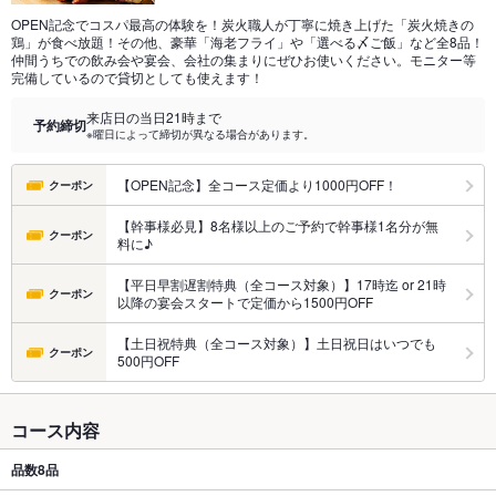
OPEN記念でコスパ最高の体験を！炭火職人が丁寧に焼き上げた「炭火焼きの
鶏」が食べ放題！その他、豪華「海老フライ」や「選べる〆ご飯」など全8品！
仲間うちでの飲み会や宴会、会社の集まりにぜひお使いください。モニター等
完備しているので貸切としても使えます！
来店日の当日21時まで
予約締切
※曜日によって締切が異なる場合があります。
【OPEN記念】全コース定価より1000円OFF！
クーポン
【幹事様必見】8名様以上のご予約で幹事様1名分が無
クーポン
料に♪
【平日早割遅割特典（全コース対象）】17時迄 or 21時
クーポン
以降の宴会スタートで定価から1500円OFF
【土日祝特典（全コース対象）】土日祝日はいつでも
クーポン
500円OFF
コース内容
品数
8品