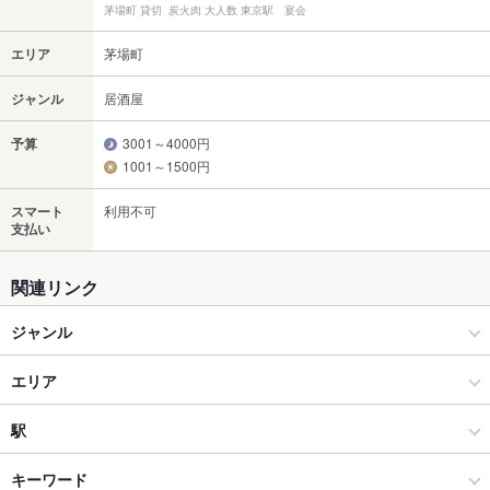
茅場町 貸切 炭火肉 大人数 東京駅 宴会
エリア
茅場町
ジャンル
居酒屋
予算
3001～4000円
1001～1500円
スマート
利用不可
支払い
関連リンク
ジャンル
居酒屋
エリア
創作
茅場町
駅
東京・大手町・日本橋・人形町 × 居酒屋
茅場町 × 居酒屋
茅場町駅
キーワード