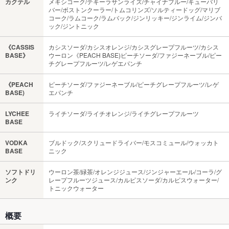
カクテル
メキシコーク/テキーラサンライズ/チャイナブルー/キューバリ
バー/ボストンクーラー/トムコリンズ/ソルティードッグ/マリブ
コーク/ラムコーク/ラムバック/ジンリッキー/ジンライム/ジンバ
ック/ジントニック
《CASSIS
カシスソーダ/カシスオレンジ/カシスグレープフルーツ/カシス
BASE》
ウーロン《PEACH BASE)ピーチソーダ/ファジーネーブル/ピー
チグレープフルーツ/レゲエパンチ
《PEACH
ピーチソーダ/ファジーネーブル/ピーチグレープフルーツ/レゲ
BASE)
エパンチ
LYCHEE
ライチソーダ/ライチオレンジ/ライチグレープフルーツ
BASE
VODKA
ブルドック/スクリュードライバー/モスコミュール/ウォッカト
BASE
ニック
ソフトドリ
ウーロン茶/緑茶/オレンジジュース/ジンジャーエール/コーラ/グ
ンク
レープフルーツジュース/カルピスソーダ/カルピスウォーター/
トニックウォーター
概要