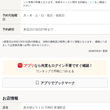
ント加算の対象となります。加算ポイントに関する詳細は
こちら
をご確認く
ださい。
予約可能曜
月～木・土・日・祝日・祝前日
日
予約締切
来店日の当日21時まで
※更新日が2021/3/31以前の情報は、当時の価格及び税率に基づく情報となります。 価格につき
ましては直接店舗へお問い合わせください。
2026/05/21 更新
アプリ
なら何度もログイン不要ですぐ確認！
ワンタップで手軽につかえる
アプリでブックマーク
お店情報
店名
炭火焼ビストロ TONO 茅場町店