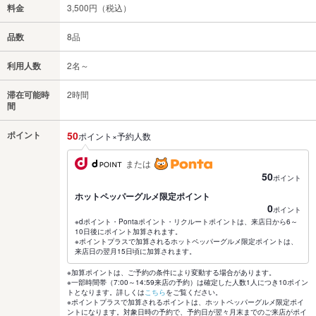
料金
3,500円（税込）
品数
8品
利用人数
2名～
滞在可能時
2時間
間
ポイント
50
ポイント×予約人数
または
50
ポイント
ホットペッパーグルメ限定ポイント
0
ポイント
※dポイント・Pontaポイント・リクルートポイントは、来店日から6～
10日後にポイント加算されます。
※ポイントプラスで加算されるホットペッパーグルメ限定ポイントは、
来店日の翌月15日頃に加算されます。
※加算ポイントは、ご予約の条件により変動する場合があります。
※一部時間帯（7:00～14:59来店の予約）は確定した人数1人につき10ポイン
トとなります。詳しくは
こちら
をご覧ください。
※ポイントプラスで加算されるポイントは、ホットペッパーグルメ限定ポイ
ントになります。対象日時の予約で、予約日が翌々月末までのご来店がポイ