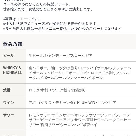
コースの締めにぴったりの特製デザート。
甘さ控えめで、食後のひとときを華やかに演出します。
※写真はイメージです。
※仕入れ状況でメニュー内容が変更になる場合があります。
※食べ放題のお肉は一通りメニュー提供した後からのスタートになります
飲み放題
ビール
生ビール/シャンディーガフ/コークビア
WHISKY &
角ハイボール/角ロック/水割り/コークハイボール/ジンジャーハ
HIGHBALL
イボールジムビームハイボール／ビムロック／水割り／ジムコ
ークハイボール/ジームジンジャーハイボール
焼酎
ロック/水割り/ソーダ割り/お湯割り
ワイン
赤/白（グラス・デキャンタ）PLUM WINEサングリア
サワー
レモンサワー/ライムサワー/オレンジサワー/グレープフルーツ
サワー/ピーチサワー/ライチサワー/巨峰サワー/シークワーサー
サワー/梅酒サワー/ウーロンハイ/緑茶ハイ