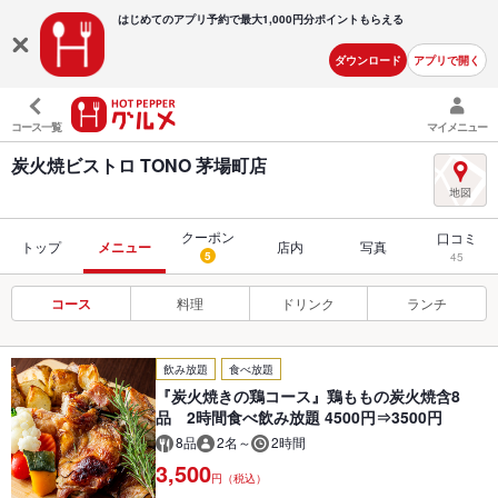
はじめてのアプリ予約で最大
1,000円分ポイントもらえる
ダウンロード
アプリで開く
コース一覧
マイメニュー
炭火焼ビストロ TONO 茅場町店
クーポン
口コミ
トップ
メニュー
店内
写真
5
45
コース
料理
ドリンク
ランチ
飲み放題
食べ放題
『炭火焼きの鶏コース』鶏ももの炭火焼含8
品 2時間食べ飲み放題 4500円⇒3500円
8品
2名～
2時間
3,500
円（税込）