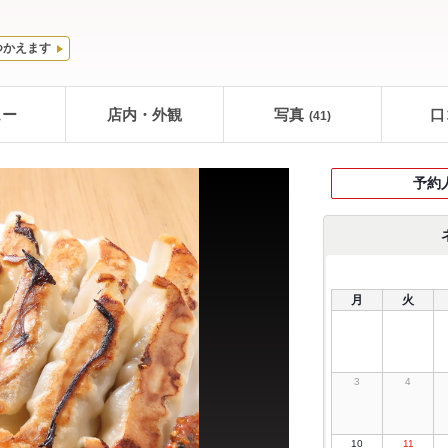
つかえます
ュー
店内・外観
写真
口
(41)
予約
月
火
3
4
10
11