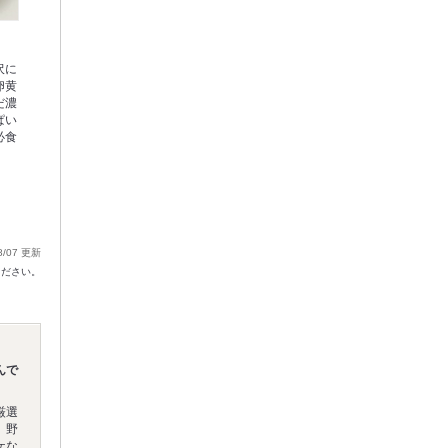
沢に
卵黄
だ濃
ぱい
必食
8/07 更新
ください。
んで
厳選
、野
ケな