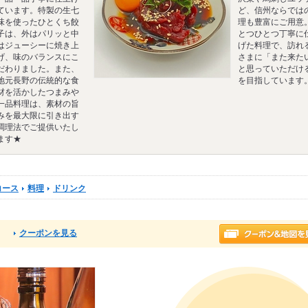
ています。特製の生七
ど、信州ならでは
味を使ったひとくち餃
理も豊富にご用意
子は、外はパリッと中
とつひとつ丁寧に
はジューシーに焼き上
げた料理で、訪れ
げ、味のバランスにこ
さまに「また来た
だわりました。また、
と思っていただけ
地元長野の伝統的な食
を目指しています
材を活かしたつまみや
一品料理は、素材の旨
みを最大限に引き出す
調理法でご提供いたし
ます★
コース
料理
ドリンク
クーポンを見る
る