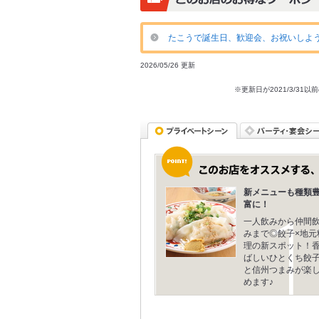
たこうで誕生日、歓迎会、お祝いしよう
2026/05/26 更新
※更新日が2021/3/
新メニューも種類
富に！
一人飲みから仲間
みまで◎餃子×地元
理の新スポット！
ばしいひとくち餃
と信州つまみが楽
めます♪