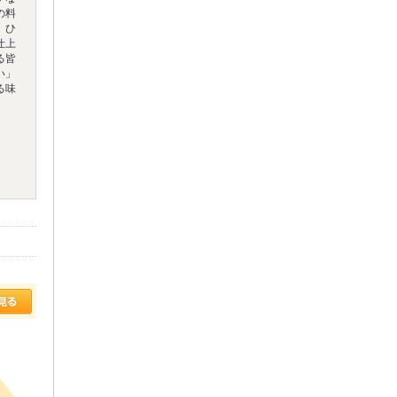
の料
。ひ
仕上
る皆
い」
る味
。