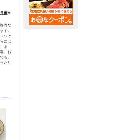
足度M
、多彩な
います。
ピロつけ
さらには
飯）ま
抜群。お
後でも、
ぴったり