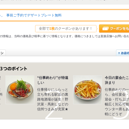
。 事前ご予約でデザートプレート無料
全部で
1枚
のクーポンがあります！
31以前の情報は、当時の価格及び税率に基づく情報となります。価格につきましては直接店舗へお問い合
豊
“仕事終わり”が待遠
今日の宴会たこ
しい
決まり
飲
仕事帰りにふらっと
仕事終わりの一
料
立ち寄れる駅近の裏
ら、会社宴会・
香
路地酒場が誕生！野
迎会・打ち上げ
子
沢菜・馬刺しなどの
幅広く対応可能
し
信州つまみが充実★
ウンター席もあ
軽にどうぞ