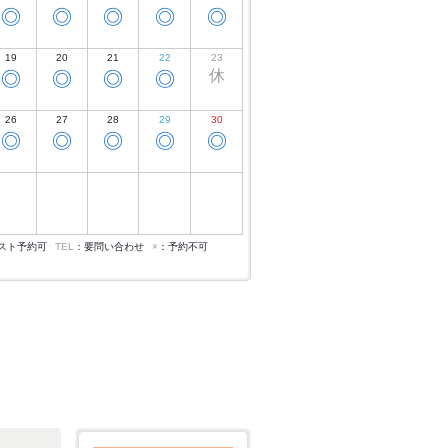
◎
◎
◎
◎
◎
19
20
21
22
23
休
◎
◎
◎
◎
26
27
28
29
30
◎
◎
◎
◎
◎
スト予約可
TEL
：要問い合わせ
×
：予約不可