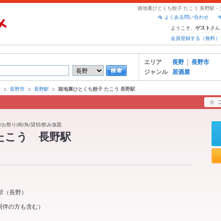
路地裏ひとくち餃子 たこう 長野駅 
よくある問い合わせ
ようこそ、
さん
ゲスト
会員登録する（無料）
エリア
長野
長野市
ジャンル
居酒屋
野
長野市
長野駅
路地裏ひとくち餃子 たこう 長野駅
/お祭り/肉/魚/貸切/飲み放題
たこう 長野駅
駅
（
長野
）
同伴の方も含む）