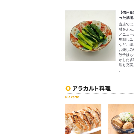
【信州食
った酒場
当店では
材をふん
メニュー
馬刺しユ
など、郷
お楽しみ
餃子はも
かした多
理も充実
-