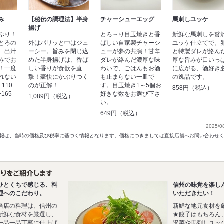
み
【秘伝の調理法】半身
チャーシューエッグ
馬刺しユッケ
揚げ
ぷり！
とろ～り目玉焼きと香
新鮮な馬刺しを贅
とろの
外はパリッと中はジュ
ばしい自家製チャーシ
ユッケ仕立てで。
、出汁
ーシー。旨みを閉じ込
ューが夢の共演！甘辛
と特製ダレが絡ん
みでお
めた半身揚げは、香ば
ダレが絡んだ濃厚な味
厚な旨みが口いっ
！一度
しい香りが食欲を直
わいで、ごはんもお酒
に広がる、酒好き
れない
撃！豪快にかぶりつく
も止まらない一皿で
の逸品です。
110
のが正解！
す。目玉焼き1～5個お
858円（税込）
165
好きな数をお選び下さ
1,089円（税込）
い。
649円（税込）
2025/0
以前の情報は、当時の価格及び税率に基づく情報となります。価格につきましては直接店舗へお問い合わせ
ひとくちで感じる、料
信州の味覚を楽し
理へのこだわり。
いただきたい！
当店の料理は、信州の
新鮮な地元食材を
新鮮な食材を厳選し、
★餃子はもちろん
一品一品丁寧に仕上げ
沢菜や馬刺しユッ