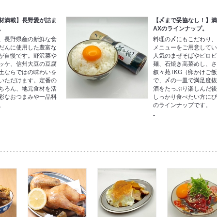
材満載】長野愛が詰ま
【〆まで妥協なし！】満
。
AXのラインナップ。
、長野県産の新鮮な食
料理の〆にもこだわり
だんに使用した豊富な
メニューをご用意して
が自慢です。野沢菜や
人気のまぜそばやピロ
ッケ、信州大豆の豆腐
麺、石焼き高菜めし、
土ならではの味わいを
叙々苑TKG（卵かけご
いただけます。定番の
で、〆の一皿で満足度
ちろん、地元食材を活
酒をたっぷり楽しんだ
彩なおつまみや一品料
しっかり食べたい方に
。
のラインナップです。
-