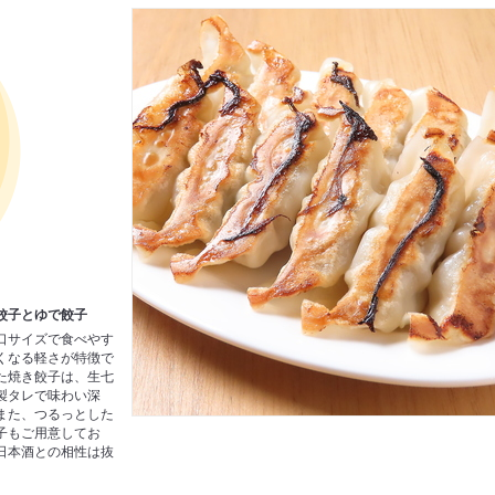
餃子とゆで餃子
口サイズで食べやす
くなる軽さが特徴で
た焼き餃子は、生七
製タレで味わい深
また、つるっとした
子もご用意してお
日本酒との相性は抜