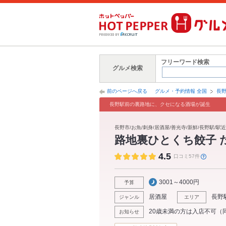
フリーワード検索
グルメ検索
前のページへ戻る
グルメ・予約情報 全国
長
長野駅前の裏路地に、クセになる酒場が誕生
長野市/お魚/刺身/居酒屋/善光寺/新鮮/長野駅/駅近
路地裏ひとくち餃子 
4.5
口コミ57件
3001～4000円
予算
居酒屋
長野
ジャンル
エリア
20歳未満の方は入店不可（
お知らせ