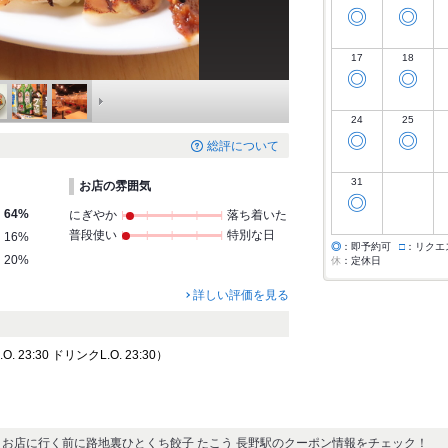
◎
◎
17
18
◎
◎
24
25
◎
◎
総評について
31
お店の雰囲気
◎
64%
にぎやか
落ち着いた
普段使い
特別な日
16%
◎
：即予約可
□
：リクエ
20%
休
：定休日
詳しい評価を見る
 23:30 ドリンクL.O. 23:30）
お店に行く前に路地裏ひとくち餃子 たこう 長野駅のクーポン情報をチェック！