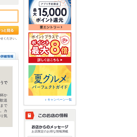
わせください。
うで
杯か
キャンペーン一覧
歓送
まで
。カ
り気
お店限定のお得な情報満載