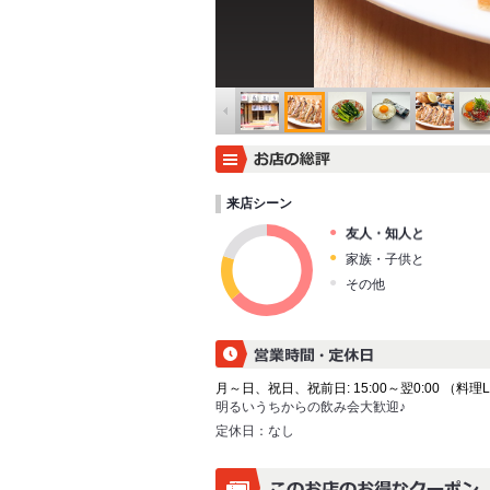
来店シーン
友人・知人と
家族・子供と
その他
月～日、祝日、祝前日: 15:00～翌0:00 （料理L.O.
明るいうちからの飲み会大歓迎♪
定休日：
なし