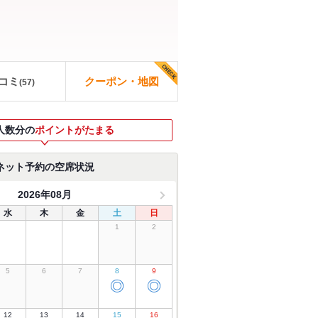
コミ
クーポン・地図
(
57
)
人数分の
ポイントがたまる
ネット予約の空席状況
2026年08月
水
木
金
土
日
1
2
5
6
7
8
9
◎
◎
12
13
14
15
16