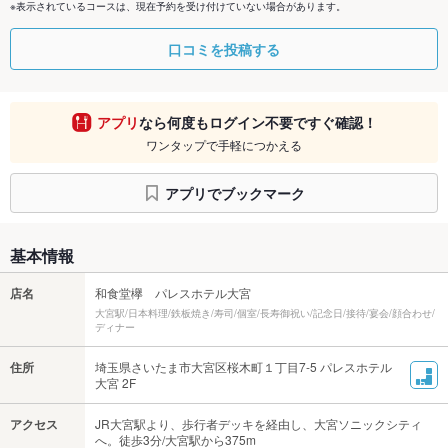
※表示されているコースは、現在予約を受け付けていない場合があります。
口コミを投稿する
アプリ
なら何度もログイン不要ですぐ確認！
ワンタップで手軽につかえる
アプリでブックマーク
基本情報
店名
和食堂欅 パレスホテル大宮
大宮駅/日本料理/鉄板焼き/寿司/個室/長寿御祝い/記念日/接待/宴会/顔合わせ/
ディナー
住所
埼玉県さいたま市大宮区桜木町１丁目7-5 パレスホテル
大宮 2F
アクセス
JR大宮駅より、歩行者デッキを経由し、大宮ソニックシティ
へ。徒歩3分/大宮駅から375m