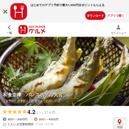
はじめてのアプリ予約で最大
1,000円分ポイントもらえる
ダウンロード
アプリで開く
一覧
マイメニュー
和食 | 大宮駅 | 埼玉県
和食堂欅 パレスホテル大宮
上質空間と四季折々の和食で楽しむハレの日
4.2
27
口コミ
件
8001～9000円
3001～4000円
ただいま営業時間外
17:00～21:00