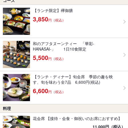
コース
【ランチ限定】欅御膳
3,850
円（税込）
和のアフタヌーンティー 「華彩‐
HANASAI‐」 1日10食限定
5,500
円（税込）
【ランチ・ディナー】旬会席 季節の趣を映
す、旬を味わう全7品 6,600円(税込)
6,600
円（税込）
料理
花会席 【接待・会食・御祝いのお席におすすめ】
11,000円（税込）