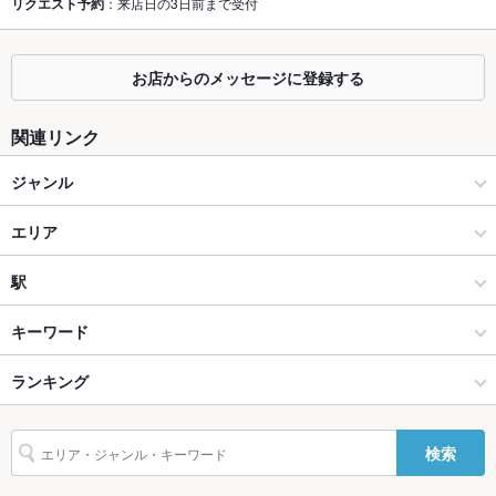
リクエスト予約
：来店日の3日前まで受付
掘りごたつ
あり ：土日祝日昼＠11,000以上の会席利用。11：00～か14：
00～の2部制
お店からのメッセージに登録する
カウンター
あり ：鉄板焼き・寿司カウンター
関連リンク
ソファー
なし
ジャンル
テラス席
なし
和食
貸切
エリア
貸切可 ：ホール席貸切可。最小30名～最大50名様まで。
設備
和食全般
大宮駅
駅
Wi-Fi
あり
大宮・さいたま新都心 × 和食
大宮駅 × 和食
大宮駅
キーワード
バリアフリ
あり
ー
大宮・さいたま新都心 × 和食全般
大宮駅 × 和食全般
ランキング
会席料理
しゃぶしゃぶ
駐車場
あり
大宮駅 × 和食
大宮駅 × 洋食
埼玉のグルメランキング
検索
英語メニュ
あり
大宮駅 × 和食全般
大宮駅 × 鉄板焼き
埼玉の和食ランキング
ー