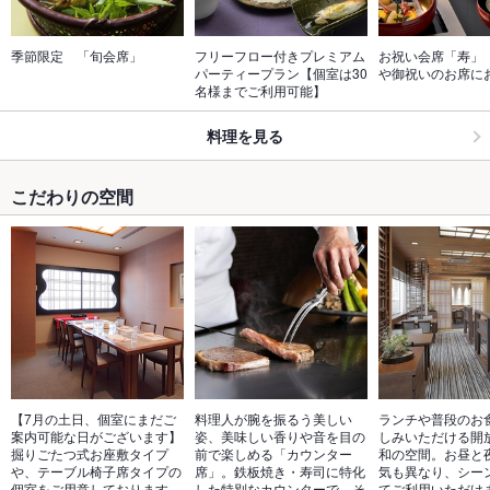
季節限定　「旬会席」
フリーフロー付きプレミアム
お祝い会席「寿」
パーティープラン【個室は30
や御祝いのお席に
名様までご利用可能】
料理を見る
こだわりの空間
【7月の土日、個室にまだご
料理人が腕を振るう美しい
ランチや普段のお
案内可能な日がございます】
姿、美味しい香りや音を目の
しみいただける開
掘りごたつ式お座敷タイプ
前で楽しめる「カウンター
和の空間。お昼と
や、テーブル椅子席タイプの
席」。鉄板焼き・寿司に特化
気も異なり、シー
個室をご用意しております。
した特別なカウンターで、そ
てご利用いただけ