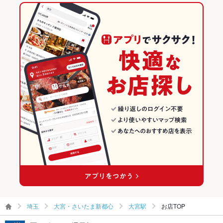
その他設備
－
洋食
埼玉
大宮・さいたま新都心のグルメランキング
その他
鉄板焼き
埼玉 × 和食
大宮・さいたま新都心の和食ランキング
飲み放題
あり
大宮・さいたま新都心 × 洋食
埼玉 × 和食全般
大宮駅のグルメランキング
食べ放題
なし
大宮・さいたま新都心 × 鉄板焼き
埼玉 × 洋食
大宮駅の和食ランキング
お酒
カクテル充実、焼酎充実、日本酒充実、ワイン充実
大宮駅 × 洋食
埼玉 × 鉄板焼き
お子様連れ
お子様連れOK ：（乳児可、未就学児可、小学生可）、お子様
メニューあり、ベビーカー入店可
大宮駅 × 鉄板焼き
ウェディン
－
グパーティ
ー二次会
お祝い・サ
可
プライズ対
応
埼玉
大宮・さいたま新都心
大宮駅
お店TOP
備考
－