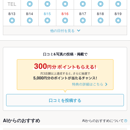
TEL
◎
◎
◎
◎
◎
◎
8/13
8/14
8/15
8/16
8/17
8/18
8/19
◎
◎
◎
◎
◎
◎
◎
8/20
8/21
8/22
8/23
8/24
8/25
8/26
他の日付を見る
◎
◎
◎
◎
◎
◎
◎
8/27
8/28
8/29
8/30
8/31
9/1
9/2
◎
◎
◎
◎
◎
◎
◎
口コミ&写真の投稿・掲載で
9/3
9/4
9/5
9/6
9/7
9/8
9/9
◎
◎
◎
◎
◎
◎
◎
口コミを投稿する
AIからのおすすめ
AIからのおすすめについて