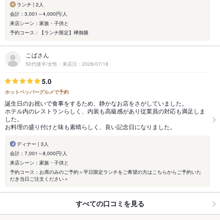
ランチ | 2人
会計：3,001～4,000円/人
来店シーン：家族・子供と
予約コース：【ランチ限定】欅御膳
こばさん
50代後半/女性・来店日：2026/07/18
5.0
ホットペッパーグルメで予約
誕生日のお祝いで食事をするため、静かなお店をさがしていました。
ホテル内のレストランらしく、内装も高級感があり従業員の対応も満足しま
した。
お料理の盛り付けと味も素晴らしく、良い記念日になりました。
ディナー | 3人
会計：7,001～8,000円/人
来店シーン：家族・子供と
予約コース：お席のみのご予約＜平日限定ランチをご希望の方はこちらからご予約いた
だき当日ご注文ください＞
すべての口コミを見る