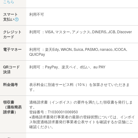
こちら
スマート
利用不可
支払い
クレジット
利用可 ：VISA､マスター､アメックス､DINERS､JCB､Discover
カード
電子マネー
利用可 ：楽天Edy､WAON､Suica､PASMO､nanaco､ICOCA､
QUICPay
QRコード
利用可 ：PayPay、楽天ペイ、d払い、au PAY
決済
料金備考
表示料金に別途サービス料（10％）を加算させていただきま
す。
領収書
適格請求書（インボイス）の要件を満たした領収書を発行しま
（適格簡易
す。
請求書）
登録番号：T1030001006950
※適格請求書発行事業者の最新の登録状態については、インボイ
ス制度適格請求書発行事業者公表サイトを確認するか店舗にご
確認ください。