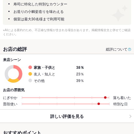
寿司に特化した特別なカウンター
お造りの小鯛姿造りを味わえる
個室は最大30名様まで利用可能
※AIによる要約のため、不正確な情報が含まれる場合があります。掲載情報全文と併せてご確認
ください。
お店の総評
総評について
来店シーン
家族・子供と
38％
友人・知人と
23％
その他
39％
お店の雰囲気
にぎやか
落ち着いた
普段使い
特別な日
詳しい評価を見る
おすすめポイント