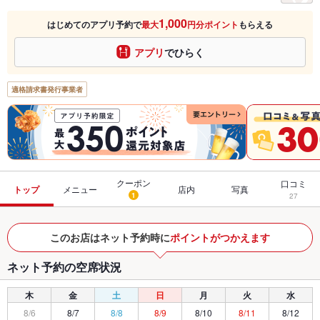
1,000
はじめてのアプリ予約で
最大
円分ポイント
もらえる
アプリ
でひらく
適格請求書発行事業者
クーポン
口コミ
トップ
メニュー
店内
写真
1
27
このお店はネット予約時に
ポイントがつかえます
ネット予約の空席状況
木
金
土
日
月
火
水
8/6
8/7
8/8
8/9
8/10
8/11
8/12