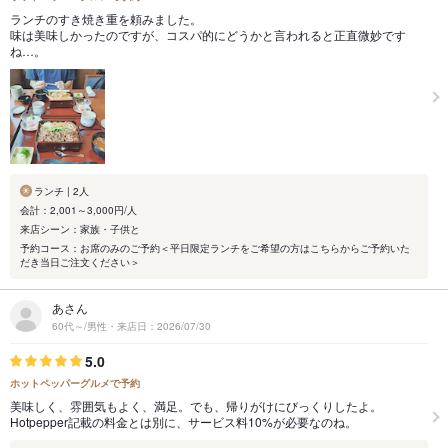
ランチのすき焼き重を頼みました。
味は美味しかったのですが、コスパ的にどうかと言われると正直微妙です
ね…。
ランチ | 2人
会計：2,001～3,000円/人
来店シーン：家族・子供と
予約コース：お席のみのご予約＜平日限定ランチをご希望の方はこちらからご予約いた
だき当日ご注文ください＞
あさん
60代～/男性・来店日：2026/07/30
5.0
ホットペッパーグルメで予約
美味しく、雰囲気もよく、満足。でも、帰りがけにびっくりしたよ。
Hotpepper記載の料金とは別に、サービス料10%が必要なのね。