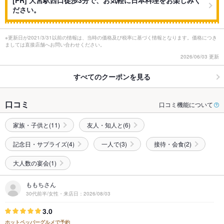
[PR] 大宮駅西口徒歩3分で、お気軽に日本料理をお楽しみく
ださい。
※更新日が2021/3/31以前の情報は、当時の価格及び税率に基づく情報となります。価格につき
ましては直接店舗へお問い合わせください。
2026/06/03 更新
すべてのクーポンを見る
口コミ
口コミ機能について
家族・子供と(11)
友人・知人と(6)
記念日・サプライズ(4)
一人で(3)
接待・会食(2)
大人数の宴会(1)
ももちさん
30代前半/女性・来店日：2026/08/03
3.0
ホットペッパーグルメで予約