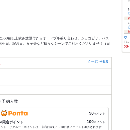
2
3
◎
：
に♪60種以上飲み放題付き☆オードブル盛り合わせ、シカゴピザ、パス
TEL
誕生日、記念日、女子会など様々なシーンでご利用くださいませ！（日
クーポンを見る
）
×
予約人数
50
ポイント
100
メ限定ポイント
ポイント
ポイント・リクルートポイントは、来店日から6～10日後にポイント加算されます。