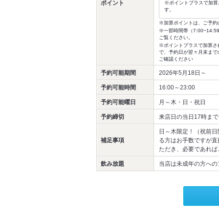
ポイント
※ポイントプラスで加算
す。
※加算ポイントは、ご予約
※一部時間帯（7:00~1
ご覧ください。
※ポイントプラスで加算さ
で、予約日が翌々月末まで
ご確認ください
予約可能期間
2026年5月18日～
予約可能時間
16:00～23:00
予約可能曜日
月～木・日・祝日
予約締切
来店日の当日17時まで
日～木限定！（祝前日
補足事項
る方はお手数ですが直
ただき、必要であれば
飲み放題
当店は未成年の方への