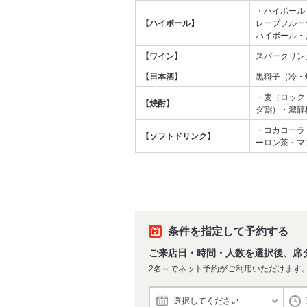
・ハイボール
【ハイボール】
レープフルー
ハイボール・
【ワイン】
スパークリン
【日本酒】
黒獅子（冷・
・麦（ロック
【焼酎】
ダ割）・濃醇
・コカコーラ
【ソフトドリンク】
ーロン茶・マ
条件を指定して予約する
ご来店日・時間・人数を選択後、席
2名～でネット予約がご利用いただけます
選択してください