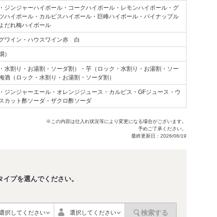
・ジンジャーハイボール・コークハイボール・レモンハイボール・グ
ツハイボール・カルピスハイボール・巨峰ハイボール・パイナップル
よだれ梅ハイボール
グワイン・ハウスワイン赤 白
燗）
・水割り・お湯割・ソーダ割）・芋（ロック・水割り・お湯割・ソー
梅酒（ロック・水割り・お湯割・ソーダ割）
・ジンジャーエール・オレンジジュース・カルピス・GFジュース・ウ
スカット酢ソーダ・ザクロ酢ソーダ
※この内容は仕入れ状況等により変更になる場合がございます。
予めご了承ください。
最終更新日：2026/06/19
タイプを選んでください。
。
検索する
選択してください
選択してください