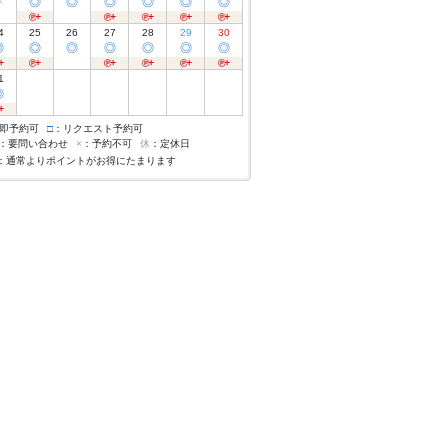
休
◎
◎
◎
◎
◎
◎
4
25
26
27
28
29
30
◎
◎
◎
◎
◎
◎
◎
1
◎
即予約可
□
：リクエスト予約可
：要問い合わせ
×
：予約不可
休
：定休日
：通常よりポイントがお得にたまります