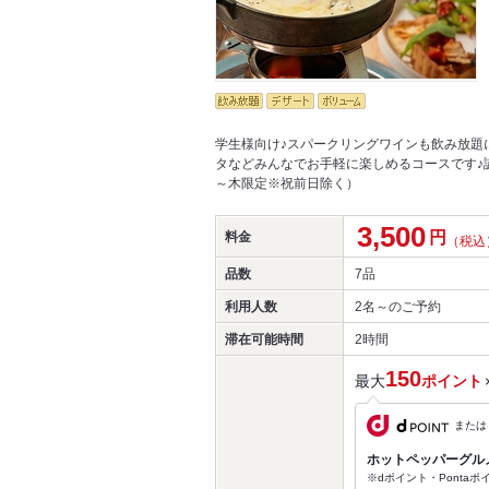
学生様向け♪スパークリングワインも飲み放題
タなどみんなでお手軽に楽しめるコースです♪
～木限定※祝前日除く）
3,500
円
料金
（税込
品数
7品
利用人数
2名～
のご予約
滞在可能時間
2時間
150
最大
ポイント
または
ホットペッパーグル
※dポイント・Ponta