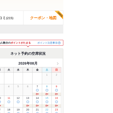
コミ
クーポン・地図
(
215
)
ポイント注意事項
約人数分の
ポイントがたまる
ネット予約の空席状況
2026年08月
月
火
水
木
金
土
日
1
2
3
4
5
6
7
8
9
◎
◎
◎
0
11
12
13
14
15
16
◎
◎
◎
◎
◎
◎
◎
7
18
19
20
21
22
23