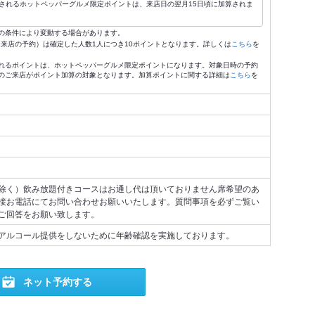
されるホットペッパーグルメ限定ポイントは、来店日の翌月15日頃に加算されま
の条件により変動する場合があります。
4:59来店の予約）は確定した人数1人につき10ポイントとなります。詳しくは
こちら
を
れるポイントは、ホットペッパーグルメ限定ポイントになります。対象日時の予約
のご来店がポイント加算の対象となります。加算ポイントに関する詳細は
こちら
を
除く）飲み放題付きコースはお通し代は頂いておりません席希望のあ
接お電話にてお問い合わせお願いいたします。質問事項を必ずご覧い
ご回答をお願い致します。
アルコール提供をしないために年齢確認を実施しております。
ネット予約する