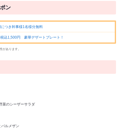
ポン
用につき幹事様1名様分無料
税込1,500円 豪華デザートプレート！
性があります。
野菜のシーザーサラダ
とパルメザン