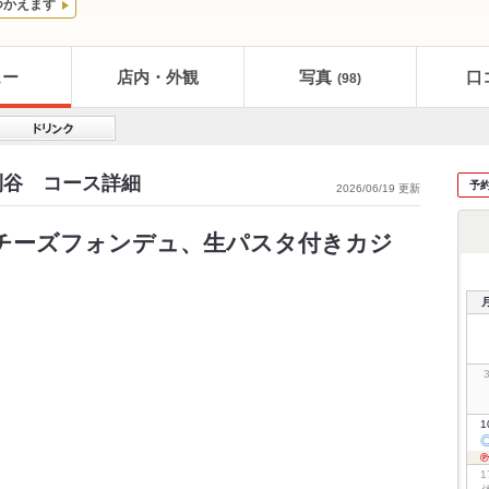
つかえます
ュー
店内・外観
写真
口
(98)
刈谷 コース詳細
予
2026/06/19 更新
】チーズフォンデュ、生パスタ付きカジ
1
1