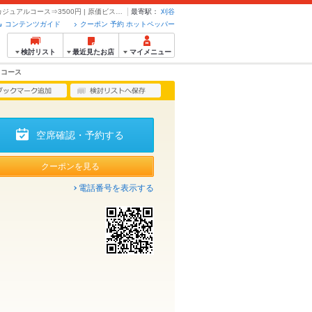
★【2H飲み放題×全7品】チーズフォンデュ、生パスタ付きカジュアルコース⇒3500円 | 原価ビストロチーズプラス 刈谷 - クーポン・予約のホットペッパーグルメ
最寄駅：
刈谷
コンテンツガイド
クーポン 予約 ホットペッパー
検討リスト
最近見たお店
マイメニュー
コース
空席確認・予約する
クーポンを見る
電話番号を表示する