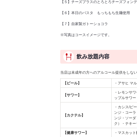
【５】チーズプラスのとろとろチーズフォン
【６】本日のパスタ もっちもち生麺使用
【７】自家製ガトーショコラ
※写真はコースイメージです。
飲み放題内容
当店は未成年の方へのアルコール提供をしな
【ビール】
・アサヒ マ
・レモンサワ
【サワー】
ップルサワー
・カシス/ピ
ンジ・コーラ
【カクテル】
ンジ・ソーダ
ク）・テキー
【健康サワー】
・マスカット