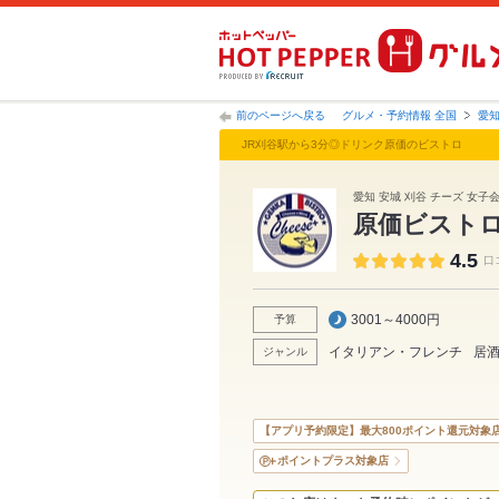
前のページへ戻る
グルメ・予約情報 全国
愛
JR刈谷駅から3分◎ドリンク原価のビストロ
愛知 安城 刈谷 チーズ 女子
原価ビスト
4.5
口
3001～4000円
予算
イタリアン・フレンチ
居
ジャンル
【アプリ予約限定】最大800ポイント還元対象
ポイントプラス対象店