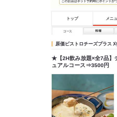
このお店はネット予約時にポイントが
トップ
メニ
原価ビストロチーズプラス 
★【2H飲み放題×全7品
ュアルコース⇒3500円