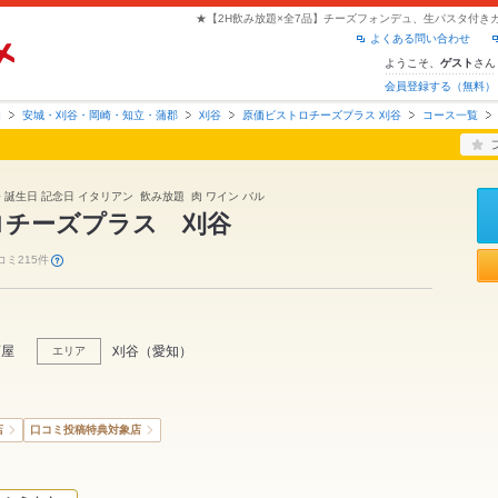
よくある問い合わせ
ようこそ、
さん
ゲスト
会員登録する（無料）
知
安城・刈谷・岡崎・知立・蒲郡
刈谷
原価ビストロチーズプラス 刈谷
コース一覧
会 誕生日 記念日 イタリアン 飲み放題 肉 ワイン バル
ロチーズプラス 刈谷
コミ215件
酒屋
刈谷
（
愛知
）
エリア
店
口コミ投稿特典対象店