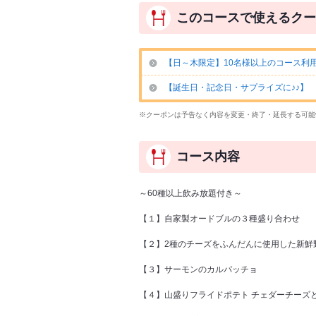
このコースで使えるクー
【日～木限定】10名様以上のコース利
【誕生日・記念日・サプライズに♪♪】 
※クーポンは予告なく内容を変更・終了・延長する可能
コース内容
～60種以上飲み放題付き～
【１】自家製オードブルの３種盛り合わせ
【２】2種のチーズをふんだんに使用した新鮮
【３】サーモンのカルパッチョ
【４】山盛りフライドポテト チェダーチーズ