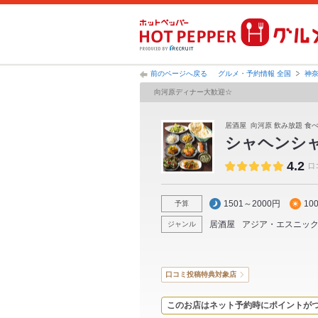
前のページへ戻る
グルメ・予約情報 全国
神
向河原ディナー大歓迎☆
居酒屋 向河原 飲み放題 食べ
シャヘンシ
4.2
口
1501～2000円
10
予算
居酒屋
アジア・エスニッ
ジャンル
口コミ投稿特典対象店
このお店はネット予約時にポイントが