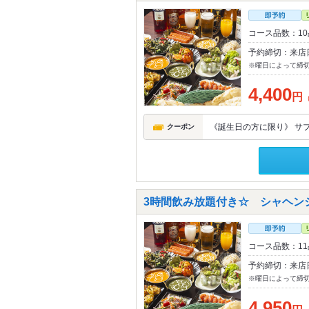
コース品数：1
予約締切：来店
※曜日によって締
4,400
円
《誕生日の方に限り》 サ
クーポン
3時間飲み放題付き☆ シャヘンシ
コース品数：1
予約締切：来店
※曜日によって締
4,950