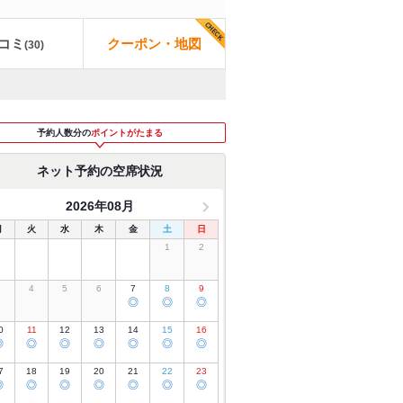
コミ
クーポン・地図
(
30
)
予約人数分の
ポイントがたまる
ネット予約の空席状況
2026年08月
月
火
水
木
金
土
日
1
2
3
4
5
6
7
8
9
◎
◎
◎
0
11
12
13
14
15
16
◎
◎
◎
◎
◎
◎
◎
7
18
19
20
21
22
23
◎
◎
◎
◎
◎
◎
◎