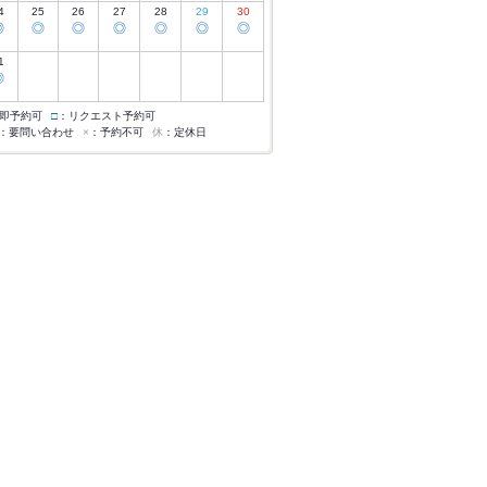
4
25
26
27
28
29
30
◎
◎
◎
◎
◎
◎
◎
1
◎
即予約可
□
：リクエスト予約可
：要問い合わせ
×
：予約不可
休
：定休日