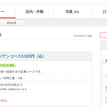
ュー
店内・外観
写真
口
(25)
ス
2025/08/07 更新
アンコース3,520円（込）
題食べ放題付きの定番コースです。
品／利用人数：2名～
日の当日21時まで
1
切が異なる場合があります。
1
（税込）