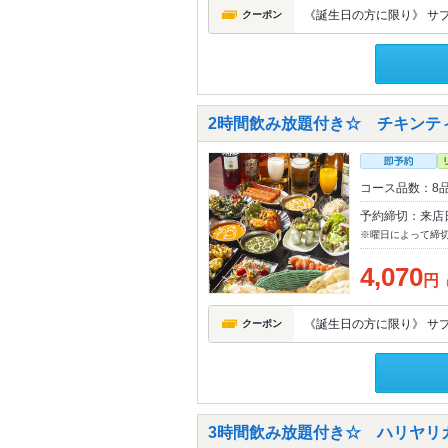
《誕生日の方に限り》 サ
クーポン
2時間飲み放題付き☆ チキンティ
コース品数：8
予約締切：来店
※曜日によって締
4,070
円
《誕生日の方に限り》 サ
クーポン
3時間飲み放題付き☆ ハリヤリカ