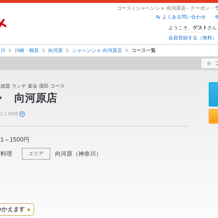
コース | シャヘンシャ 向河原店 - クーポ
よくある問い合わせ
ようこそ、
さん
ゲスト
会員登録する（無料）
奈川
川崎・鶴見
向河原
シャヘンシャ 向河原店
コース一覧
放題 ランチ 宴会 蒲田 コース
ャ 向河原店
コミ30件
01～1500円
ク料理
向河原
（
神奈川
）
エリア
つかえます