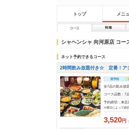
トップ
メニ
シャヘンシャ 向河原店 コー
ネット予約できるコース
2時間飲み放題付き☆ 定番！アジ
全7品の飲み放
コース品数：7
予約締切：来店
※曜日によって締
3,520
円