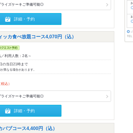
2
プライズケーキご準備可能◎
3
詳細・予約
◎
：
ッカ食べ放題コース4,070円（込）
TEL
品／利用人数：2名～
日の当日21時まで
切が異なる場合があります。
（税込）
プライズケーキご準備可能◎
詳細・予約
バブコース4,400円（込）