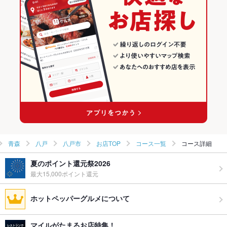
バー・カクテル
青森 × 居酒屋
八戸の居酒屋ランキング
八戸 × バー・カクテル
青森 × 洋・和洋・各国料理・その他
八戸市のグルメランキング
八戸 × バー・カクテル
青森 × バー・カクテル
八戸市の居酒屋ランキング
本八戸駅 × バー・カクテル
青森 × バー・カクテル
本八戸駅 × バー・カクテル
青森
八戸
八戸市
お店TOP
コース一覧
コース詳細
夏のポイント還元祭2026
最大15,000ポイント還元
ホットペッパーグルメについて
マイルがたまるお店特集！