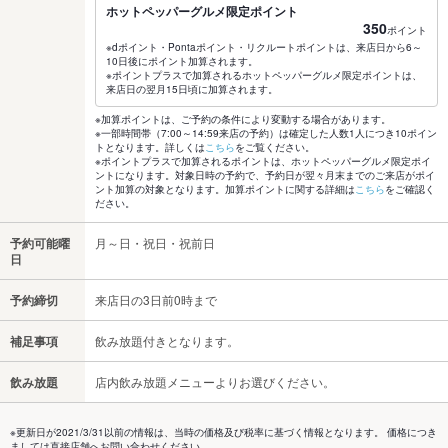
ホットペッパーグルメ限定ポイント
350
ポイント
※dポイント・Pontaポイント・リクルートポイントは、来店日から6～
10日後にポイント加算されます。
※ポイントプラスで加算されるホットペッパーグルメ限定ポイントは、
来店日の翌月15日頃に加算されます。
※加算ポイントは、ご予約の条件により変動する場合があります。
※一部時間帯（7:00～14:59来店の予約）は確定した人数1人につき10ポイン
トとなります。詳しくは
こちら
をご覧ください。
※ポイントプラスで加算されるポイントは、ホットペッパーグルメ限定ポイ
ントになります。対象日時の予約で、予約日が翌々月末までのご来店がポイ
ント加算の対象となります。加算ポイントに関する詳細は
こちら
をご確認く
ださい。
予約可能曜
月～日・祝日・祝前日
日
予約締切
来店日の3日前0時まで
補足事項
飲み放題付きとなります。
飲み放題
店内飲み放題メニューよりお選びください。
※更新日が2021/3/31以前の情報は、当時の価格及び税率に基づく情報となります。 価格につき
ましては直接店舗へお問い合わせください。