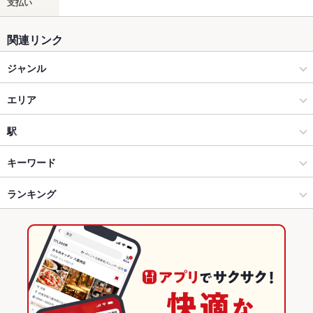
支払い
関連リンク
ジャンル
居酒屋
エリア
洋・和洋・各国料理・その他
八戸市
駅
八戸 × 居酒屋
八戸市 × 居酒屋
本八戸駅
キーワード
八戸 × 洋・和洋・各国料理・その他
八戸市 × 洋・和洋・各国料理・その他
ランキング
カキ料理・オイスター
白子
ローストビーフ
フライドポテト
レバー
ステーキ
ハンバーグ
シーフード
グラタン
パテ
鴨肉
パスタ
本八戸駅 × 居酒屋
八戸市 × バー・カクテル
青森のグルメランキング
ペペロンチーノ
ボロネーゼ
ピザ
マルゲリータ
ケーキ
パフェ
本八戸駅 × 洋・和洋・各国料理・その他
八戸市 × バー・カクテル
青森の居酒屋ランキング
アヒージョ
生ハム
チーズケーキ
バー・カクテル
青森
八戸のグルメランキング