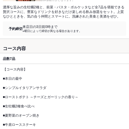
濃厚な旨みの生牡蠣2種と、前菜・パスタ・ポルケッタなど全7品を堪能できる
贅沢コースに、豊富なドリンクを好きなだけ楽しめる飲み放題をセット。上質
なひとときを、気の合う仲間とスマートに。洗練された美食と美酒をぜひ。
来店日の3日前0時まで
予約締切
※曜日によって締切が異なる場合があります。
コース内容
品数
7品
【コース内容】
■本日の最中
■シンプルイタリアンサラダ
■ローストポテト ～チーズとガーリックの香り～
■生牡蠣2種食べ比べ
■夏野菜のオーブン焼き
■牛肩ロースステーキ