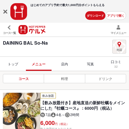
はじめてのアプリ予約で最大
1,000円分ポイントもらえる
ダウンロード
アプリで開く
コース一覧
マイメニュー
DAINING BAL So-Na
口コミ
トップ
メニュー
店内
写真
32
コース
料理
ドリンク
飲み放題
【飲み放題付き】産地直送の新鮮牡蠣をメイン
にした『牡蠣コース』：6000円（税込）
7品
4名～
2時間
6,000
円（税込）
飲み放題付きとなります。