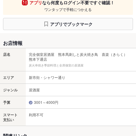
アプリ
なら何度もログイン不要ですぐ確認！
ワンタップで手軽につかえる
アプリでブックマーク
お店情報
店名
完全個室居酒屋 熊本馬刺しと炭火焼き鳥 喜楽（きらく）
熊本下通店
炭火串焼き季節料理と全席個室の居酒屋
エリア
新市街・シャワー通り
ジャンル
居酒屋
予算
3001～4000円
スマート
利用不可
支払い
関連リンク