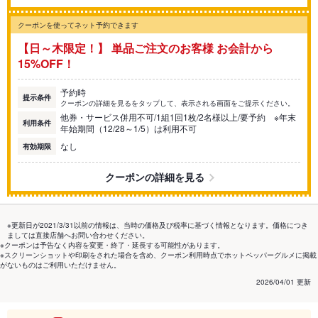
クーポンを使ってネット予約できます
【日～木限定！】 単品ご注文のお客様 お会計から
15%OFF！
予約時
提示条件
クーポンの詳細を見るをタップして、表示される画面をご提示ください。
他券・サービス併用不可/1組1回1枚/2名様以上/要予約 ※年末
利用条件
年始期間（12/28～1/5）は利用不可
なし
有効期限
クーポンの詳細を見る
※更新日が2021/3/31以前の情報は、当時の価格及び税率に基づく情報となります。価格につき
ましては直接店舗へお問い合わせください。
※クーポンは予告なく内容を変更・終了・延長する可能性があります。
※スクリーンショットや印刷をされた場合を含め、クーポン利用時点でホットペッパーグルメに掲載
がないものはご利用いただけません。
2026/04/01 更新