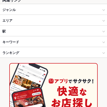
ジャンル
居酒屋
エリア
和風
新市街・シャワー通り
駅
熊本市(上通り･下通り･新市街) × 居酒屋
新市街・シャワー通り × 居酒屋
辛島町駅
キーワード
熊本市(上通り･下通り･新市街) × 和風
新市街・シャワー通り × 和風
花畑町駅
ランキング
卵焼き
からあげ
お茶漬け
馬刺し
エビ料理
刺身
フライドポテト
しゃぶしゃぶ
炭火焼き鳥
地鶏
鶏皮
もつ鍋
餃子
炭火焼
辛島町駅 × 居酒屋
新市街・シャワー通り × 和食
熊本のグルメランキング
フレンチトースト
肉寿司
辛島町駅 × 和風
新市街・シャワー通り × 焼き鳥・鶏料理
熊本の居酒屋ランキング
和食
熊本
熊本市(上通り･下通り･新市街)のグルメランキング
焼き鳥・鶏料理
熊本 × 居酒屋
熊本市(上通り･下通り･新市街)の居酒屋ランキング
熊本市(上通り･下通り･新市街) × 和食
熊本 × 和風
新市街・シャワー通りのグルメランキング