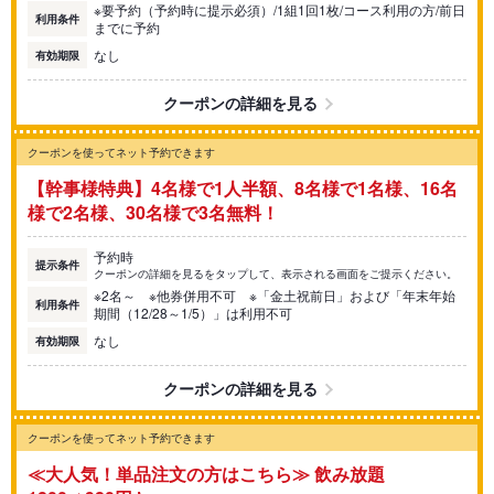
※要予約（予約時に提示必須）/1組1回1枚/コース利用の方/前日
利用条件
までに予約
なし
有効期限
クーポンの詳細を見る
クーポンを使ってネット予約できます
【幹事様特典】4名様で1人半額、8名様で1名様、16名
様で2名様、30名様で3名無料！
予約時
提示条件
クーポンの詳細を見るをタップして、表示される画面をご提示ください。
※2名～ ※他券併用不可 ※「金土祝前日」および「年末年始
利用条件
期間（12/28～1/5）」は利用不可
なし
有効期限
クーポンの詳細を見る
クーポンを使ってネット予約できます
≪大人気！単品注文の方はこちら≫ 飲み放題