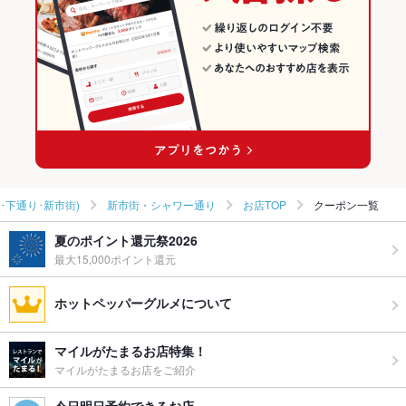
熊本市(上通り･下通り･新市街) × 焼き鳥・鶏料理
熊本 × 和食
新市街・シャワー通りの居酒屋ランキング
辛島町駅 × 和食
熊本 × 焼き鳥・鶏料理
辛島町駅 × 焼き鳥・鶏料理
･下通り･新市街)
新市街・シャワー通り
お店TOP
クーポン一覧
夏のポイント還元祭2026
最大15,000ポイント還元
ホットペッパーグルメについて
マイルがたまるお店特集！
マイルがたまるお店をご紹介