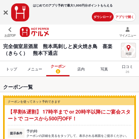
はじめてのアプリ予約で最大
1,000円分ポイントもらえる
ダウンロード
アプリで開く
お店TOP
マイメニュー
完全個室居酒屋 熊本馬刺しと炭火焼き鳥 喜楽
（きらく） 熊本下通店
クーポン
口コミ
トップ
メニュー
店内
写真
5
26
クーポン一覧
クーポンを使ってネット予約できます
【早割&遅割】 17時半まで or 20時半以降にご宴会スタ
ートで コースから500円OFF！
予約時
提示条件
クーポンの詳細を見るをタップして、表示される画面をご提示ください。