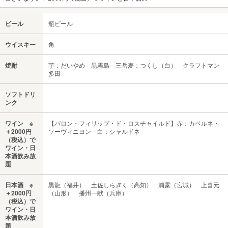
ビール
瓶ビール
ウイスキー
角
焼酎
芋：だいやめ 黒霧島 三岳麦：つくし（白） クラフトマン
多田
ソフトドリ
ンク
ワイン ※
【バロン・フィリップ・ド・ロスチャイルド】赤：カベルネ・
＋2000円
ソーヴィニヨン 白：シャルドネ
（税込）で
ワイン・日
本酒飲み放
題
日本酒 ※
黒龍（福井） 土佐しらぎく（高知） 浦露（宮城） 上喜元
＋2000円
（山形） 播州一献（兵庫）
（税込）で
ワイン・日
本酒飲み放
題