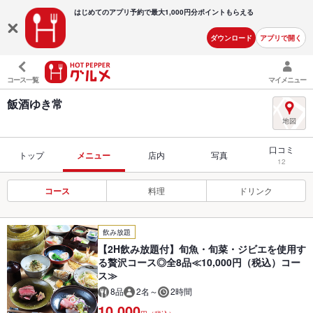
はじめてのアプリ予約で最大
1,000円分ポイントもらえる
ダウンロード
アプリで開く
コース一覧
マイメニュー
飯酒ゆき常
口コミ
トップ
メニュー
店内
写真
12
コース
料理
ドリンク
飲み放題
【2H飲み放題付】旬魚・旬菜・ジビエを使用す
る贅沢コース◎全8品≪10,000円（税込）コー
ス≫
8品
2名～
2時間
10,000