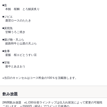
■造
本鮪 桜鯛 とろ鰆炭炙り
■ジビエ
鹿背ロースのたたき
■炭焼魚
甘鯛うろこ焼き
■揚げ物・天ぷら
姫路和牛と山菜の天ぷら
■食事
釜飯 桜エビとうすい豆
■甘味
最中とあまおう
※当日のキャンセルはコース料金の100％を頂戴致します。
飲み放題
2時間飲み放題 ※L.O30分前ラインナップは仕入れ状況によって変更の可能性
ございます。＋2000円（税込）でワインと日本酒の