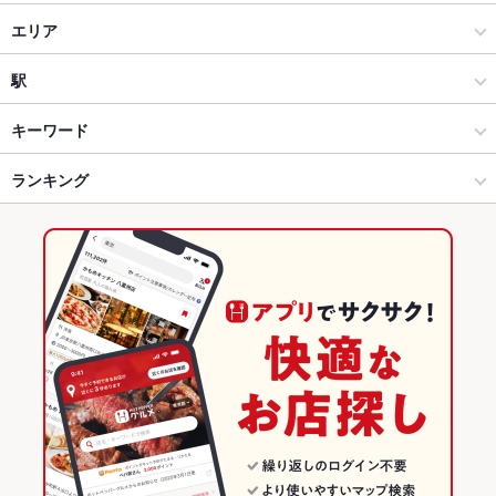
和食
エリア
和食全般
京口・野里・砥堀
駅
姫路 × 和食
京口・野里・砥堀 × 和食
野里駅
キーワード
姫路 × 和食全般
京口・野里・砥堀 × 和食全般
ランキング
からあげ
炉ばた焼き・炙り焼き
エビ料理
カニ料理
刺身
白子
アワビ
豆腐料理
ふぐ・てっちり
天ぷら
茶碗蒸し
フォアグラ
野里駅 × 和食
京口・野里・砥堀 × 居酒屋
兵庫のグルメランキング
野里駅 × 和食全般
京口・野里・砥堀 × 和風
兵庫の和食ランキング
居酒屋
兵庫
姫路のグルメランキング
和風
兵庫 × 和食
姫路の和食ランキング
姫路 × 居酒屋
兵庫 × 和食全般
京口・野里・砥堀のグルメランキング
姫路 × 和風
兵庫 × 居酒屋
京口・野里・砥堀の和食ランキング