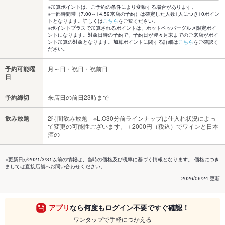
※加算ポイントは、ご予約の条件により変動する場合があります。
※一部時間帯（7:00～14:59来店の予約）は確定した人数1人につき10ポイン
トとなります。詳しくは
こちら
をご覧ください。
※ポイントプラスで加算されるポイントは、ホットペッパーグルメ限定ポイ
ントになります。対象日時の予約で、予約日が翌々月末までのご来店がポイ
ント加算の対象となります。加算ポイントに関する詳細は
こちら
をご確認く
ださい。
予約可能曜
月～日・祝日・祝前日
日
予約締切
来店日の前日23時まで
飲み放題
2時間飲み放題 ※L.O30分前ラインナップは仕入れ状況によっ
て変更の可能性ございます。＋2000円（税込）でワインと日本
酒の
※更新日が2021/3/31以前の情報は、当時の価格及び税率に基づく情報となります。 価格につき
ましては直接店舗へお問い合わせください。
2026/06/24 更新
アプリ
なら何度もログイン不要ですぐ確認！
ワンタップで手軽につかえる