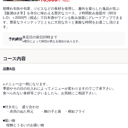
円（税込）
朝獲れ旬魚や旬菜、ジビエなどの食材を使用し、趣向を凝らした逸品が並ぶ
【飯酒ゆき常】を存分に味わえる贅沢なコース。２時間飲み放題付（90分
L.O）＋2000円（税込）で日本酒やワインも飲み放題にグレードアップできま
す。豊富なラインナップとともに大切な方々と素敵な時間をお過ごし頂けま
す。
来店日の前日23時まで
予約締切
※曜日によって締切が異なる場合があります。
コース内容
品数
8品
※メニューは一例になります。
季節やその日の仕入れによってメニューが変わりますのでご了承下さい。
食べられない食材等ございましたら、お気軽にご相談下さい。
■付き出し 盛り合わせ
・赤貝のぬた和え ・鯛の子と蕗 ・稚鮎フライ
■吸い物
桜鯛とうるいのお吸い物