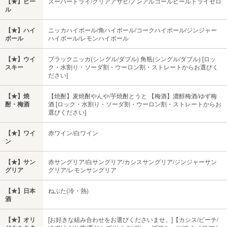
【★】ビー
スーパードライ/クリアアサヒ/ノンアルコールビールドライゼロ
ル
【★】ハイ
ニッカハイボール/角ハイボール/コークハイボール/ジンジャー
ボール
ハイボール/レモンハイボール
【★】ウイ
ブラックニッカ(シングル/ダブル) 角瓶(シングル/ダブル) [ロッ
スキー
ク・水割り・ソーダ割・ウーロン割・ストレートからお選びく
ださい]
【★】焼
【焼酎】麦焼酎やんや/芋焼酎とうと 【梅酒】濃醇梅酒/ゆず梅
酎・梅酒
酒 [ロック・水割り・ソーダ割・ウーロン割・ストレートからお
選びください]
【★】ワイ
赤ワイン/白ワイン
ン
【★】サン
赤サングリア/白サングリア/カシスサングリア/ジンジャーサン
グリア
グリア/レモンサングリア
【★】日本
ねぶた(冷・熱)
酒
【★】オリ
[お好きな組み合わせをお選びくださいませ。]【カシス/ピーチ/