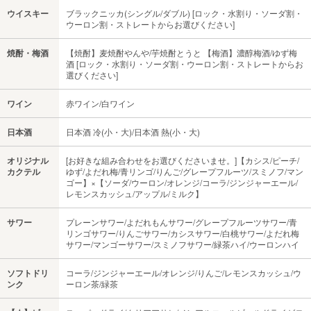
ウイスキー
ブラックニッカ(シングル/ダブル) [ロック・水割り・ソーダ割・
ウーロン割・ストレートからお選びください]
焼酎・梅酒
【焼酎】麦焼酎やんや/芋焼酎とうと 【梅酒】濃醇梅酒/ゆず梅
酒 [ロック・水割り・ソーダ割・ウーロン割・ストレートからお
選びください]
ワイン
赤ワイン/白ワイン
日本酒
日本酒 冷(小・大)/日本酒 熱(小・大)
オリジナル
[お好きな組み合わせをお選びくださいませ。]【カシス/ピーチ/
カクテル
ゆず/よだれ梅/青リンゴ/りんご/グレープフルーツ/スミノフ/マン
ゴー】×【ソーダ/ウーロン/オレンジ/コーラ/ジンジャーエール/
レモンスカッシュ/アップル/ミルク】
サワー
プレーンサワー/よだれもんサワー/グレープフルーツサワー/青
リンゴサワー/りんごサワー/カシスサワー/白桃サワー/よだれ梅
サワー/マンゴーサワー/スミノフサワー/緑茶ハイ/ウーロンハイ
ソフトドリ
コーラ/ジンジャーエール/オレンジ/りんご/レモンスカッシュ/ウ
ンク
ーロン茶/緑茶