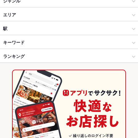
ジャンル
居酒屋
エリア
和風
青森駅
駅
創作
青森駅 × 居酒屋
青森駅
キーワード
青森市 × 居酒屋
青森駅 × 和風
ランキング
からあげ
串かつ
エビ料理
にんにく料理
フライドポテト
ウインナー
豆腐料理
うどん
天ぷら
牛すじ
焼きそば
鶏皮
もつ鍋
青森市 × 和風
青森駅 × 創作
青森のグルメランキング
キムチ鍋
リゾット
餃子
デザート
中華そば
かすうどん
青森市 × 創作
青森
青森の居酒屋ランキング
青森駅 × 居酒屋
青森 × 居酒屋
青森市のグルメランキング
青森駅 × 和風
青森 × 和風
青森市の居酒屋ランキング
青森駅 × 創作
青森 × 創作
青森駅のグルメランキング