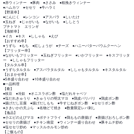
●赤ウィンナー ●豚肉 ●ささみ ●粗挽きウィンナー
●ハムカツ ●セセリ ●牛ハラミ
【野菜串】
●にんにく ●レンコン ●アスパラ ●しいたけ
●玉ねぎ ●じゃがいも ●ながいも ●ししとう
プチトマト エリンギ
【海鮮串】
●イカ ●キス ●ししゃも ●えび
【おすすめ串】
●うずら ●もち ●紅しょうが ●チーズ ●ハニーバターバウムクーヘン
【フリッター串】
●ながいもフリッター ●玉ねぎフリッター ●いかフリッター ●キスフリッタ
ー ●ししゃもフリッター
【タルタル串】
●うずらタルタル ●アスパラタルタル ●ししゃもタルタル ●キスタルタル
【おまかせ串】
●5本盛り合わせ ●10本盛り合わせ
■一品料理
【肴】
●枝豆 ●冷奴 ●オニスラポン酢 ●塩だれキャベツ
●塩だれきゅうり ●きゅうりの明太マヨ ●鶏皮パリパリ ●鶏皮ポン酢
●揚げだし豆腐 ●揚げだしもち ●牛すじねぎポン酢 ●セセリポン酢
●さきいかの天ぷら ●名物どて焼き ●数量限定レバ刺し
【逸品】
●小エビのえびマヨ ●ポテトフライ ●鶏ももの唐揚げ ●唐揚げおろしポン酢
●セセリの唐揚げ ●チキン南蛮 ●ウィンナー盛り合わせ ●豚キムチ炒め
●塩セセリ炒め ●マッスルホルモン炒め
【ご飯もの】