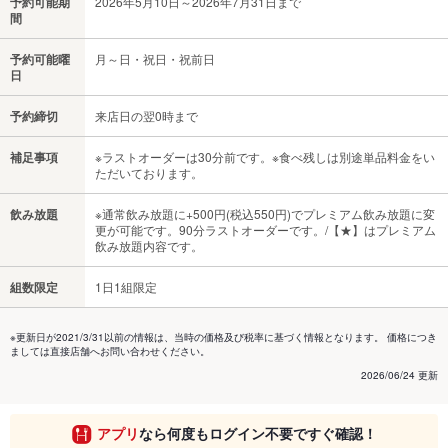
予約可能期
2026年5月10日～2026年7月31日まで
間
予約可能曜
月～日・祝日・祝前日
日
予約締切
来店日の翌0時まで
補足事項
※ラストオーダーは30分前です。※食べ残しは別途単品料金をい
ただいております。
飲み放題
※通常飲み放題に+500円(税込550円)でプレミアム飲み放題に変
更が可能です。90分ラストオーダーです。/【★】はプレミアム
飲み放題内容です。
組数限定
1日1組限定
※更新日が2021/3/31以前の情報は、当時の価格及び税率に基づく情報となります。 価格につき
ましては直接店舗へお問い合わせください。
2026/06/24 更新
アプリ
なら何度もログイン不要ですぐ確認！