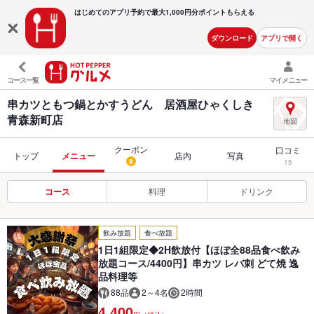
はじめてのアプリ予約で最大
1,000円分ポイントもらえる
ダウンロード
アプリで開く
コース一覧
マイメニュー
串カツともつ鍋とかすうどん 居酒屋ひゃくしき
青森新町店
クーポン
口コミ
トップ
メニュー
店内
写真
8
15
コース
料理
ドリンク
飲み放題
食べ放題
1日1組限定◆2H飲放付【ほぼ全88品食べ飲み
放題コース/4400円】串カツ レバ刺 どて焼 逸
品料理等
88品
2～4名
2時間
4,400