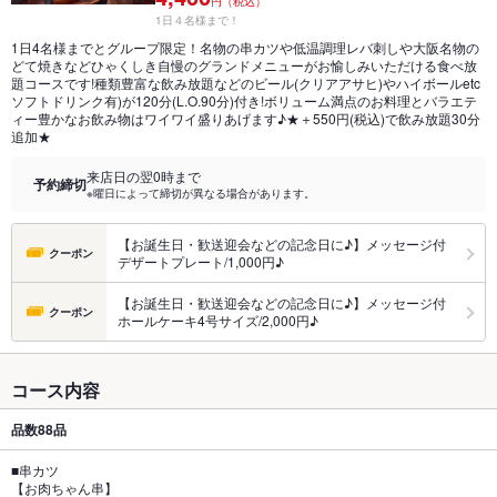
円（税込）
1日４名様まで！
1日4名様までとグループ限定！名物の串カツや低温調理レバ刺しや大阪名物の
どて焼きなどひゃくしき自慢のグランドメニューがお愉しみいただける食べ放
題コースです!種類豊富な飲み放題などのビール(クリアアサヒ)やハイボールetc
ソフトドリンク有)が120分(L.O.90分)付き!ボリューム満点のお料理とバラエテ
ィー豊かなお飲み物はワイワイ盛りあげます♪★＋550円(税込)で飲み放題30分
追加★
来店日の翌0時まで
予約締切
※曜日によって締切が異なる場合があります。
【お誕生日・歓送迎会などの記念日に♪】メッセージ付
クーポン
デザートプレート/1,000円♪
【お誕生日・歓送迎会などの記念日に♪】メッセージ付
クーポン
ホールケーキ4号サイズ/2,000円♪
コース内容
品数
88品
■串カツ
【お肉ちゃん串】