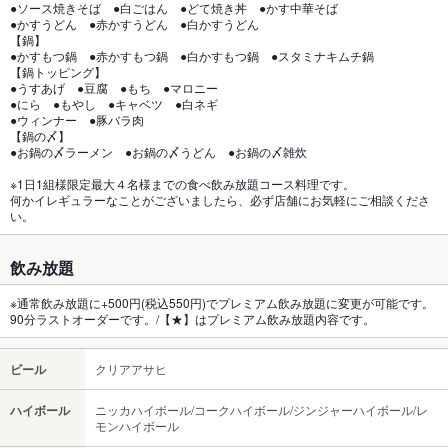
●ソース焼きそば ●白ごはん ●どて焼き丼 ●かす中華そば
●かすうどん ●赤かすうどん ●白かすうどん
【鍋】
●かすもつ鍋 ●赤かすもつ鍋 ●白かすもつ鍋 ●スタミナキムチ鍋
【鍋トッピング】
●うすあげ ●豆腐 ●もち ●マロニー
●にら ●もやし ●キャベツ ●白ネギ
●ウィンナー ●豚バラ肉
【鍋の〆】
●お鍋の〆ラーメン ●お鍋の〆うどん ●お鍋の〆雑炊
※1日1組様限定最大４名様までの食べ飲み放題コース料理です。
何かイレギュラーなことがございましたら、必ず店舗にお気軽にご相談くださ
い。
飲み放題
※通常飲み放題に+500円(税込550円)でプレミアム飲み放題に変更が可能です。
90分ラストオーダーです。/【★】はプレミアム飲み放題内容です。
ビール
クリアアサヒ
ハイボール
ニッカハイボール/コークハイボール/ジンジャーハイボール/レ
モンハイボール