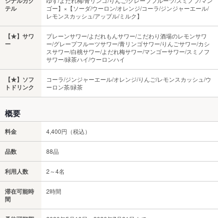
ジナルカク
ゆず/よだれ梅/青リンゴ/りんご/グレープフルーツ/スミノフ/マン
テル
ゴー】×【ソーダ/ウーロン/オレンジ/コーラ/ジンジャーエール/
レモンスカッシュ/アップル/ミルク】
【★】サワ
プレーンサワー/よだれもんサワー/こだわり酒場のレモンサワ
ー
ー/グレープフルーツサワー/青リンゴサワー/りんごサワー/カシ
スサワー/白桃サワー/よだれ梅サワー/マンゴーサワー/スミノフ
サワー/緑茶ハイ/ウーロンハイ
【★】ソフ
コーラ/ジンジャーエール/オレンジ/りんご/レモンスカッシュ/ウ
トドリンク
ーロン茶/緑茶
概要
料金
4,400円（税込）
品数
88品
利用人数
2～4名
滞在可能時
2時間
間