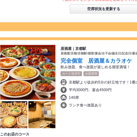
空席状況を更新する
居酒屋｜京都駅
居酒屋/京都/京都駅/個室/宴会/女子会/誕生日/記念日/宴
完全個室 居酒屋＆カラオケ
飲み放題、食べ放題が楽しめる個室酒場！
カード決済可
全面禁煙
京都駅より徒歩約5分の好立地です！1番
平均3000円、宴会4500円
140席
ランチ食べ放題あり
このお店のコース