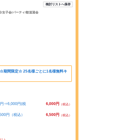
検討リストへ保存
日/女子会/パーティ/歓送迎会
☆期間限定☆ 25名様ごとに1名様無料キ
⇒6,000円(税
6,000円
（税込）
500円（税込）
6,500円
（税込）
さい。