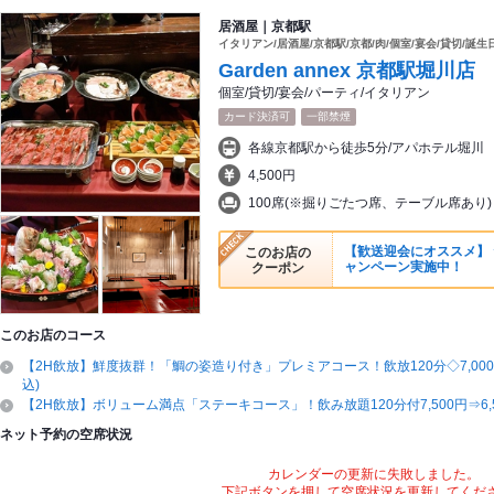
居酒屋｜京都駅
イタリアン/居酒屋/京都駅/京都/肉/個室/宴会/貸切/誕生
Garden annex 京都駅堀川店
個室/貸切/宴会/パーティ/イタリアン
カード決済可
一部禁煙
各線京都駅から徒歩5分/アパホテル堀川
4,500円
100席(※掘りごたつ席、テーブル席あり)
【歓送迎会にオススメ】 
このお店の
ャンペーン実施中！
クーポン
このお店のコース
【2H飲放】鮮度抜群！「鯛の姿造り付き」プレミアコース！飲放120分◇7,000円
込)
【2H飲放】ボリューム満点「ステーキコース」！飲み放題120分付7,500円⇒6,
ネット予約の空席状況
カレンダーの更新に失敗しました。
下記ボタンを押して空席状況を更新してくだ