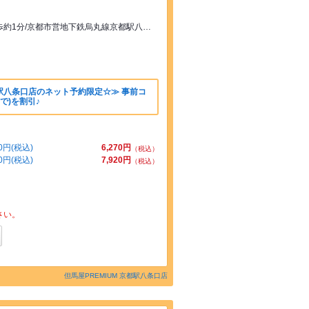
近鉄京都線，ＪＲ京都駅八条西口より徒歩約1分/京都市営地下鉄烏丸線京都駅八条口より徒歩約2分
都駅八条口店のネット予約限定☆≫ 事前コ
で)を割引♪
円(税込)
6,270円
（税込）
円(税込)
7,920円
（税込）
さい。
但馬屋PREMIUM 京都駅八条口店