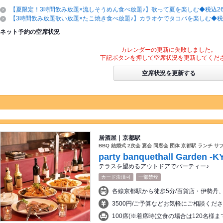
【夏限定！3時間飲み放題×流しそうめん食べ放題♪】歌って夏を楽しむ◆税込26
【3時間飲み放題歌い放題×たこ焼き食べ放題♪】カラオケでタコパを楽しむ◆税込
ネット予約の空席状況
カレンダーの更新に失敗しました。
下記ボタンを押して空席状況を更新してくだ
空席状況を更新する
居酒屋｜京都駅
BBQ 結婚式 2次会 宴会 同窓会 団体 京都駅 ランチ サ
party banquethall Garden -
テラスを望めるアウトドアでパーティー♪
カード決済可
一部禁煙
3500円/ご予算などお気軽にご相談くださ
100席(※着席時(立食の場合は120名様ま