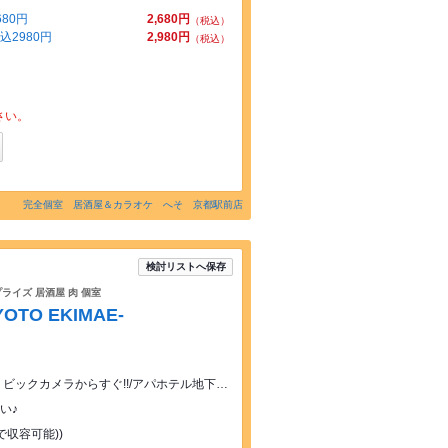
80円
2,680円
（税込）
2980円
2,980円
（税込）
さい。
完全個室 居酒屋＆カラオケ へそ 京都駅前店
検討リストへ保存
プライズ 居酒屋 肉 個室
KYOTO EKIMAE-
各線京都駅から徒歩5分/百貨店・伊勢丹、ビックカメラからすぐ!!/アパホテル地下1階/近鉄線 京都駅 塩小路西洞院
い♪
で収容可能))