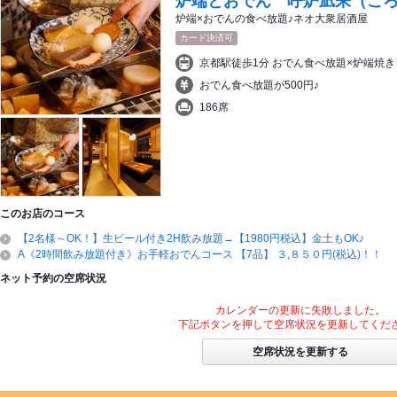
炉端とおでん 呼炉凪来（こ
炉端×おでんの食べ放題♪ネオ大衆居酒屋
カード決済可
京都駅徒歩1分 おでん食べ放題×炉端焼き
おでん食べ放題が500円♪
186席
このお店のコース
【2名様～OK！】生ビール付き2H飲み放題→【1980円税込】金土もOK♪
A《2時間飲み放題付き》お手軽おでんコース 【7品】 ３,８５０円(税込)！！
ネット予約の空席状況
カレンダーの更新に失敗しました。
下記ボタンを押して空席状況を更新してくだ
空席状況を更新する