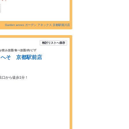
Garden annex ガーデン アネックス 京都駅堀川店
検討リストへ保存
会/飲み放題/食べ放題/肉/ピザ
 へそ 京都駅前店
出口から徒歩1分！