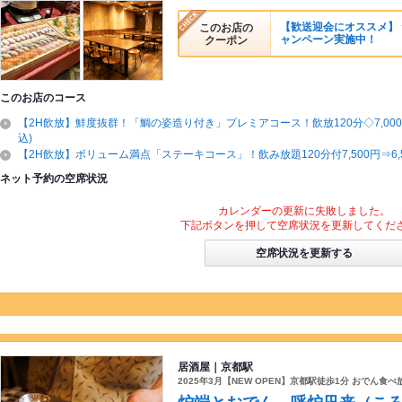
【歓送迎会にオススメ】 
このお店の
ャンペーン実施中！
クーポン
このお店のコース
【2H飲放】鮮度抜群！「鯛の姿造り付き」プレミアコース！飲放120分◇7,000円
込)
【2H飲放】ボリューム満点「ステーキコース」！飲み放題120分付7,500円⇒6,
ネット予約の空席状況
カレンダーの更新に失敗しました。
下記ボタンを押して空席状況を更新してくだ
空席状況を更新する
居酒屋｜京都駅
2025年3月【NEW OPEN】京都駅徒歩1分 おでん食