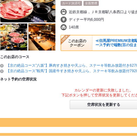
カード決済可
全面禁煙
ディナー平均6,000円
140席
≪但馬屋PREMIUM京
このお店の
ース予約で端数(百の位ま
クーポン
このお店のコース
【京の絶品コース”八坂”】豚肉すき焼きや天ぷら、ステーキ等飲み放題付き6270
【京の絶品コース”鞍馬”】国産牛すき焼きや天ぷら、ステーキ等飲み放題付7920
ネット予約の空席状況
カレンダーの更新に失敗しました。
下記ボタンを押して空席状況を更新してくだ
空席状況を更新する