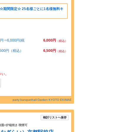
☆期間限定☆ 25名様ごとに1名様無料キ
⇒6,000円(税
6,000円
（税込）
500円（税込）
6,500円
（税込）
さい。
party banquethall Garden KYOTO EKIMAE
検討リストへ保存
べ放題×炉端焼き 喫煙可