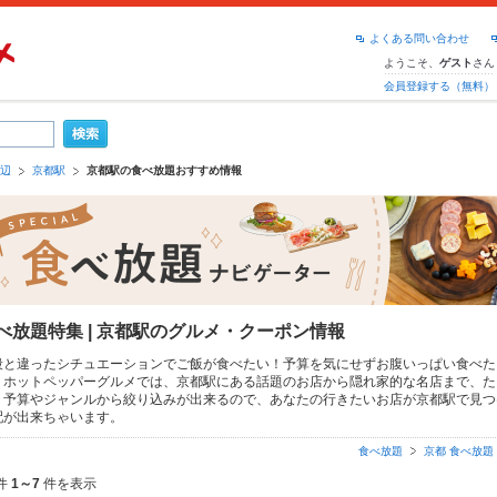
よくある問い合わせ
ようこそ、
さん
ゲスト
会員登録する（無料）
辺
京都駅
京都駅の食べ放題おすすめ情報
べ放題特集 | 京都駅のグルメ・クーポン情報
段と違ったシチュエーションでご飯が食べたい！予算を気にせずお腹いっぱい食べた
！ホットペッパーグルメでは、京都駅にある話題のお店から隠れ家的な名店まで、た
。予算やジャンルから絞り込みが出来るので、あなたの行きたいお店が京都駅で見つ
配が出来ちゃいます。
食べ放題
京都 食べ放題
件
1～7
件を表示