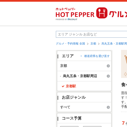
グルメ・予約情報 全国
京都
烏丸五条・京都駅周
エリア
都道府県を選び直す
京都
烏丸五条・京都駅周辺
食
京都駅
普
お店ジャンル
す
す
手
すべて
コース予算
7