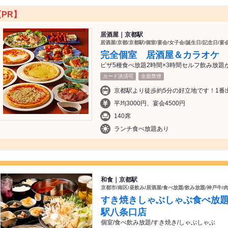
【PR】
居酒屋｜京都駅
居酒屋/京都/京都駅/個室/宴会/女子会/誕生日/記念日/宴
完全個室 居酒屋＆カラオケ
ピザ5種食べ放題2時間×3時間セルフ飲み放題が
カード決済可
全面禁煙
京都駅より徒歩約5分の好立地です！1番
平均3000円、宴会4500円
140席
ランチ食べ放題あり
和食｜京都駅
京都市/南区/昼飲み/居酒屋/食べ放題/飲み放題/神戸牛/肉
すき焼きしゃぶしゃぶ食べ放題 
駅八条口店
個室/食べ飲み放題/すき焼き/しゃぶしゃぶ