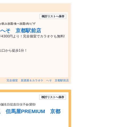
検討リストへ保存
会/飲み放題/食べ放題/肉/ピザ
 へそ 京都駅前店
4300円より！完全個室でカラオケも無料!
出口から徒歩1分！
完全個室 居酒屋＆カラオケ へそ 京都駅前店
検討リストへ保存
/誕生日/記念日/女子会/貸切/
但馬屋PREMIUM 京都