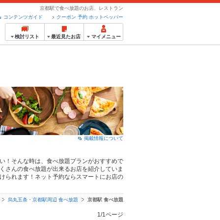
京都駅で食べ放題のお店、レストラン
コンテンツガイド
クーポン 予約 ホットペッパー
検討リスト
最近見たお店
マイメニュー
掲載情報について
い！そんな時は、食べ放題プランがおすすめで
くさんの食べ放題が出来るお店を紹介していま
けられます！ネット予約ならスマートにお店の
烏丸五条・京都駅周辺 食べ放題
京都駅 食べ放題
1/1ページ