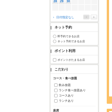
28
29
30
2026年10月
日付指定なし
月
火
水
木
金
土
日
ネット予約
1
2
3
4
5
6
7
8
9
10
11
即予約できるお店
ネット予約できるお店
12
13
14
15
16
17
18
19
20
21
22
23
24
25
ポイント利用
26
27
28
29
30
31
ポイントがたまるお店
こだわり
コース・食べ放題
飲み放題
ランチ食べ放題あり
コースあり
ランチあり
座席