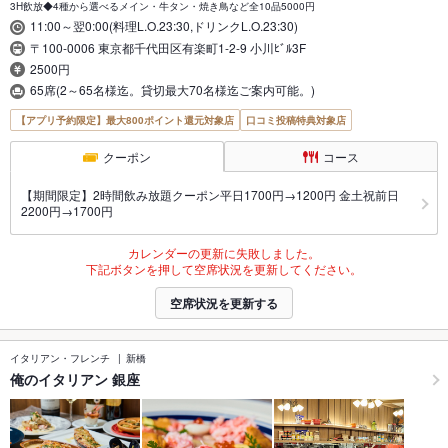
3H飲放◆4種から選べるメイン・牛タン・焼き鳥など全10品5000円
11:00～翌0:00(料理L.O.23:30,ドリンクL.O.23:30)
〒100-0006 東京都千代田区有楽町1-2-9 小川ﾋﾞﾙ3F
2500円
65席(2～65名様迄。貸切最大70名様迄ご案内可能。)
【アプリ予約限定】最大800ポイント還元対象店
口コミ投稿特典対象店
クーポン
コース
【期間限定】2時間飲み放題クーポン平日1700円→1200円 金土祝前日
2200円→1700円
カレンダーの更新に失敗しました。
下記ボタンを押して空席状況を更新してください。
空席状況を更新する
イタリアン・フレンチ
新橋
俺のイタリアン 銀座