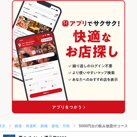
東京
銀座・有楽町・新橋・築地・月島
5000円台の飲み放題付コース