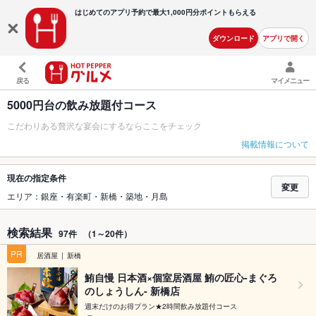
はじめてのアプリ予約で最大
1,000円分ポイントもらえる
ダウンロード
アプリで開く
戻る
マイメニュー
5000円台の飲み放題付コース
こだわりある贅沢な宴会にするならここをチェック
掲載情報について
現在の指定条件
変更
エリア：銀座・有楽町・新橋・築地・月島
検索結果
97件
（1～20件）
PR
居酒屋
新橋
鮪自慢 日本酒×個室居酒屋 鮪の匠心-まぐろ
のしょうしん- 新橋店
週末だけのお得プラン★2時間飲み放題付コース