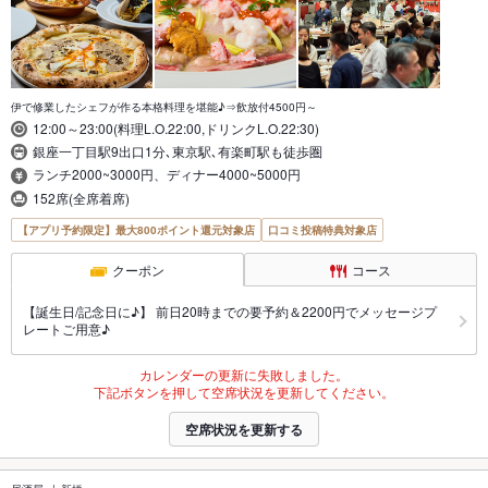
伊で修業したシェフが作る本格料理を堪能♪⇒飲放付4500円～
12:00～23:00(料理L.O.22:00,ドリンクL.O.22:30)
銀座一丁目駅9出口1分､東京駅､有楽町駅も徒歩圏
ランチ2000~3000円、ディナー4000~5000円
152席(全席着席)
【アプリ予約限定】最大800ポイント還元対象店
口コミ投稿特典対象店
クーポン
コース
【誕生日/記念日に♪】 前日20時までの要予約＆2200円でメッセージプ
レートご用意♪
カレンダーの更新に失敗しました。
下記ボタンを押して空席状況を更新してください。
空席状況を更新する