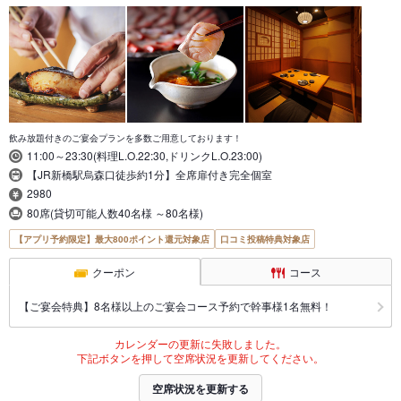
飲み放題付きのご宴会プランを多数ご用意しております！
11:00～23:30(料理L.O.22:30,ドリンクL.O.23:00)
【JR新橋駅烏森口徒歩約1分】全席扉付き完全個室
2980
80席(貸切可能人数40名様 ～80名様)
【アプリ予約限定】最大800ポイント還元対象店
口コミ投稿特典対象店
クーポン
コース
【ご宴会特典】8名様以上のご宴会コース予約で幹事様1名無料！
カレンダーの更新に失敗しました。
下記ボタンを押して空席状況を更新してください。
空席状況を更新する