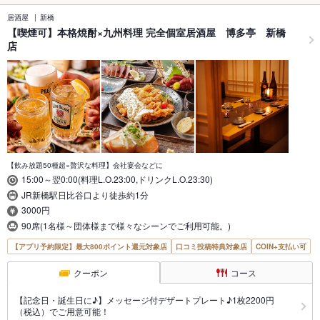
居酒屋
新橋
【喫煙可】本格焼酎×九州料理 完全個室居酒屋 博多亭 新橋
店
【飲み放題50種超×贅沢な料理】会社宴会などに
15:00～翌0:00(料理L.O.23:00,ドリンクL.O.23:30)
JR新橋駅日比谷口より徒歩約1分
3000円
90席(1名様～団体様まで様々なシーンでご利用可能。)
【アプリ予約限定】最大800ポイント還元対象店
口コミ投稿特典対象店
COIN+支払い可
クーポン
コース
【記念日・誕生日に♪】メッセージ付デザートプレート♪1枚2200円
（税込）でご用意可能！