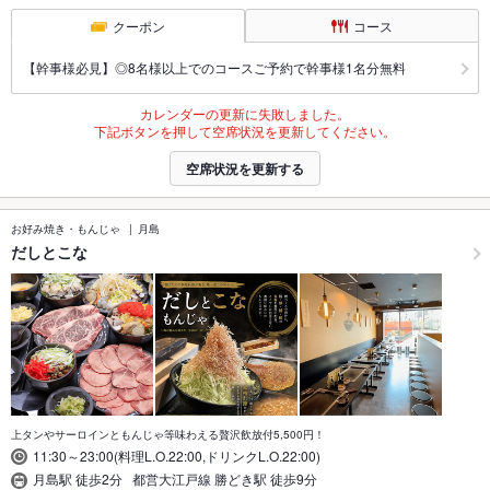
クーポン
コース
【幹事様必見】◎8名様以上でのコースご予約で幹事様1名分無料
カレンダーの更新に失敗しました。
下記ボタンを押して空席状況を更新してください。
空席状況を更新する
お好み焼き・もんじゃ
月島
だしとこな
上タンやサーロインともんじゃ等味わえる贅沢飲放付5,500円！
11:30～23:00(料理L.O.22:00,ドリンクL.O.22:00)
月島駅 徒歩2分 都営大江戸線 勝どき駅 徒歩9分