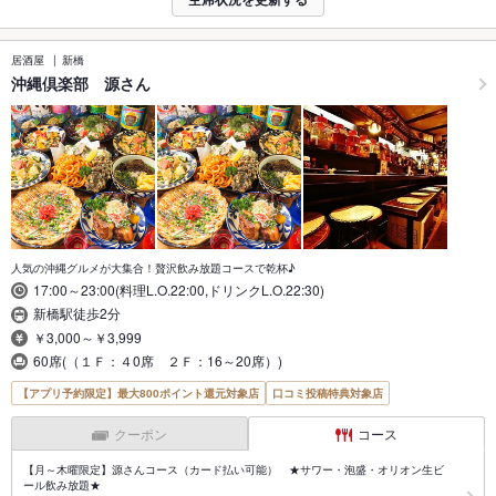
居酒屋
新橋
沖縄倶楽部 源さん
人気の沖縄グルメが大集合！贅沢飲み放題コースで乾杯♪
17:00～23:00(料理L.O.22:00,ドリンクL.O.22:30)
新橋駅徒歩2分
￥3,000～￥3,999
60席(（１Ｆ：４0席 ２Ｆ：16～20席）)
【アプリ予約限定】最大800ポイント還元対象店
口コミ投稿特典対象店
クーポン
コース
【月～木曜限定】源さんコース（カード払い可能） ★サワー・泡盛・オリオン生ビ
ール飲み放題★