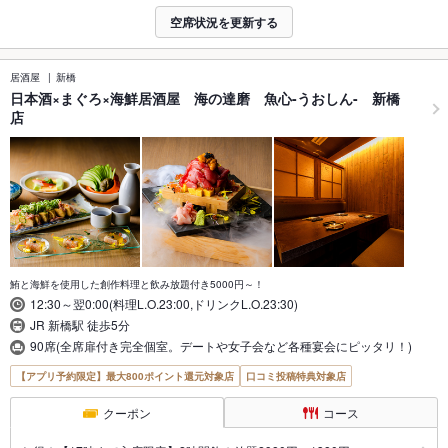
空席状況を更新する
居酒屋
新橋
日本酒×まぐろ×海鮮居酒屋 海の達磨 魚心-うおしん- 新橋
店
鮪と海鮮を使用した創作料理と飲み放題付き5000円～！
12:30～翌0:00(料理L.O.23:00,ドリンクL.O.23:30)
JR 新橋駅 徒歩5分
90席(全席扉付き完全個室。デートや女子会など各種宴会にピッタリ！)
【アプリ予約限定】最大800ポイント還元対象店
口コミ投稿特典対象店
クーポン
コース