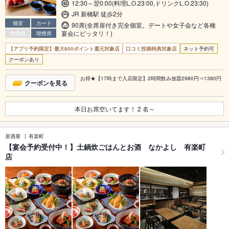
12:30～翌0:00(料理L.O.23:00,ドリンクL.O.23:30)
JR 新橋駅 徒歩2分
個室
カード
90席(全席扉付き完全個室。デートや女子会など各種
宴会にピッタリ！)
禁煙席
喫煙席
【アプリ予約限定】最大800ポイント還元対象店
口コミ投稿特典対象店
ネット予約可
クーポンあり
お得★【17時まで入店限定】2時間飲み放題2980円⇒1380円
クーポンを見る
本日お席空いてます！
2
名～
居酒屋
有楽町
【宴会予約受付中！】土鍋炊ごはんとお酒 なかよし 有楽町
店