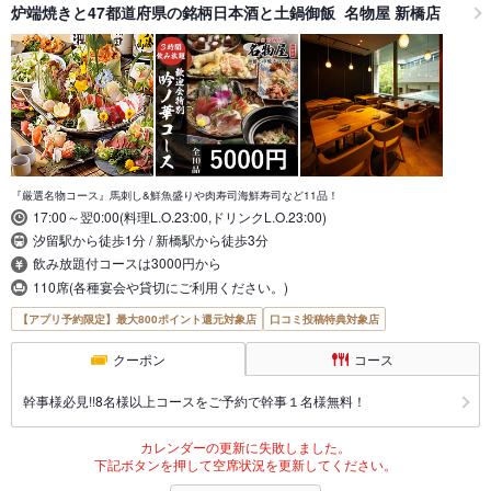
炉端焼きと47都道府県の銘柄日本酒と土鍋御飯 名物屋 新橋店
『厳選名物コース』馬刺し&鮮魚盛りや肉寿司海鮮寿司など11品！
17:00～翌0:00(料理L.O.23:00,ドリンクL.O.23:00)
汐留駅から徒歩1分 / 新橋駅から徒歩3分
飲み放題付コースは3000円から
110席(各種宴会や貸切にご利用ください。)
【アプリ予約限定】最大800ポイント還元対象店
口コミ投稿特典対象店
クーポン
コース
幹事様必見!!8名様以上コースをご予約で幹事１名様無料！
カレンダーの更新に失敗しました。
下記ボタンを押して空席状況を更新してください。