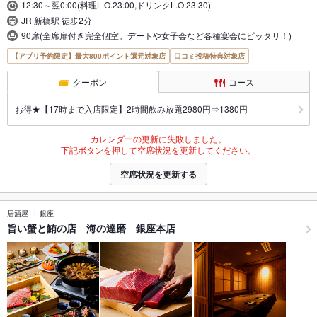
12:30～翌0:00(料理L.O.23:00,ドリンクL.O.23:30)
JR 新橋駅 徒歩2分
90席(全席扉付き完全個室。デートや女子会など各種宴会にピッタリ！)
【アプリ予約限定】最大800ポイント還元対象店
口コミ投稿特典対象店
クーポン
コース
お得★【17時まで入店限定】2時間飲み放題2980円⇒1380円
カレンダーの更新に失敗しました。
下記ボタンを押して空席状況を更新してください。
空席状況を更新する
居酒屋
銀座
旨い蟹と鮪の店 海の達磨 銀座本店