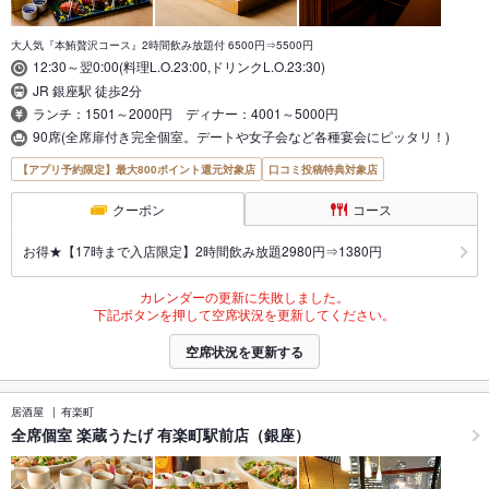
大人気『本鮪贅沢コース』2時間飲み放題付 6500円⇒5500円
12:30～翌0:00(料理L.O.23:00,ドリンクL.O.23:30)
JR 銀座駅 徒歩2分
ランチ：1501～2000円 ディナー：4001～5000円
90席(全席扉付き完全個室。デートや女子会など各種宴会にピッタリ！)
【アプリ予約限定】最大800ポイント還元対象店
口コミ投稿特典対象店
クーポン
コース
お得★【17時まで入店限定】2時間飲み放題2980円⇒1380円
カレンダーの更新に失敗しました。
下記ボタンを押して空席状況を更新してください。
空席状況を更新する
居酒屋
有楽町
全席個室 楽蔵うたげ 有楽町駅前店（銀座）