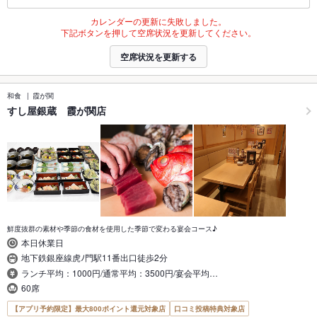
カレンダーの更新に失敗しました。
下記ボタンを押して空席状況を更新してください。
空席状況を更新する
和食
霞が関
すし屋銀蔵 霞が関店
鮮度抜群の素材や季節の食材を使用した季節で変わる宴会コース♪
本日休業日
地下鉄銀座線虎ﾉ門駅11番出口徒歩2分
ランチ平均：1000円/通常平均：3500円/宴会平均…
60席
【アプリ予約限定】最大800ポイント還元対象店
口コミ投稿特典対象店