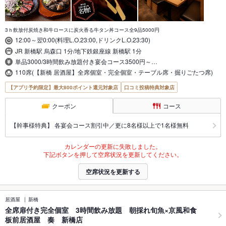
3ｈ飲放付炭焼き和牛ロースに炭火香る牛タン丼コース全9品5000円
12:00～翌0:00(料理L.O.23:00,ドリンクL.O.23:30)
JR 新橋駅 烏森口 1分/地下鉄銀座線 新橋駅 1分
単品3000/3時間飲み放題付き宴会コース3500円～…
110席(【新橋 居酒屋】全席個室・完全個室・テーブル席・掘りごたつ席)
【アプリ予約限定】最大800ポイント還元対象店
口コミ投稿特典対象店
クーポン
コース
【幹事様特典】 各宴会コース割引中／更に8名様以上で1名様無料
カレンダーの更新に失敗しました。
下記ボタンを押して空席状況を更新してください。
空席状況を更新する
居酒屋
新橋
全席扉付き完全個室 3時間飲み放題 朝採れ旬魚×京風和食
板前居酒屋 奏 新橋店