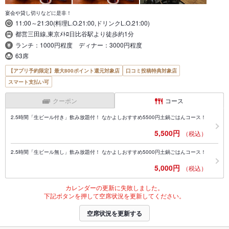
宴会や貸し切りなどに是非！
11:00～21:30(料理L.O.21:00,ドリンクL.O.21:00)
都営三田線,東京ﾒﾄﾛ日比谷駅より徒歩約1分
ランチ：1000円程度 ディナー：3000円程度
63席
【アプリ予約限定】最大800ポイント還元対象店
口コミ投稿特典対象店
スマート支払い可
クーポン
コース
2.5時間「生ビール付き」飲み放題付！ なかよしおすすめ5500円土鍋ごはんコース！
5,500円
（税込）
2.5時間「生ビール無し」飲み放題付！ なかよしおすすめ5000円土鍋ごはんコース！
5,000円
（税込）
カレンダーの更新に失敗しました。
下記ボタンを押して空席状況を更新してください。
空席状況を更新する