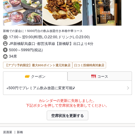
新橋での宴会に！5000円台の飲み放題付き本格中華コース
17:00～翌0:00(料理L.O.22:00,ドリンクL.O.23:00)
JR新橋駅烏森口･都営浅草線【新橋駅】出口より4分
5000～5999円(税込)
34席
【アプリ予約限定】最大800ポイント還元対象店
口コミ投稿特典対象店
クーポン
コース
+500円でプレミアム飲み放題に変更可能♪
カレンダーの更新に失敗しました。
下記ボタンを押して空席状況を更新してください。
空席状況を更新する
居酒屋
新橋