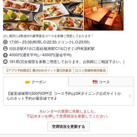
少し贅沢に♪飲放付の豪華宴会コースを各種ご用意しております！
17:00～23:30(料理L.O.22:30,ドリンクL.O.23:00)
日比谷駅A1出口直結/銀座駅C1出口すぐ/JR有楽町駅
4000円(通常平均)／4300円(宴会平均)
161席(完全個室を多数ご用意しております。お気軽にご相談下さい。)
【アプリ予約限定】最大800ポイント還元対象店
口コミ投稿特典対象店
クーポン
コース
【最安値保障!!(300円OFF)】コース予約はDKダイニング公式サイトか
らのネット予約が最安値です♪
カレンダーの更新に失敗しました。
下記ボタンを押して空席状況を更新してください。
空席状況を更新する