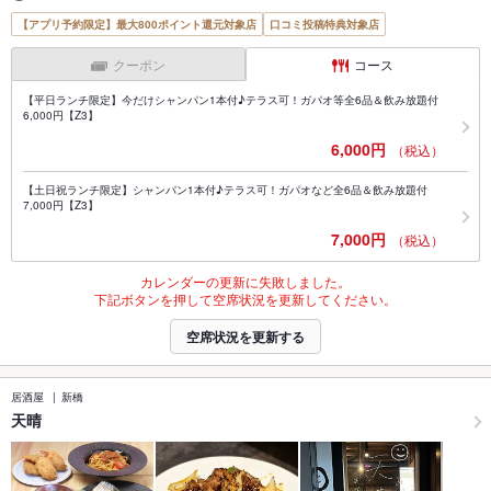
【アプリ予約限定】最大800ポイント還元対象店
口コミ投稿特典対象店
クーポン
コース
【平日ランチ限定】今だけシャンパン1本付♪テラス可！ガパオ等全6品＆飲み放題付
6,000円【Z3】
6,000円
（税込）
【土日祝ランチ限定】シャンパン1本付♪テラス可！ガパオなど全6品＆飲み放題付
7,000円【Z3】
7,000円
（税込）
カレンダーの更新に失敗しました。
下記ボタンを押して空席状況を更新してください。
空席状況を更新する
居酒屋
新橋
天晴