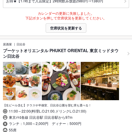
お得★【17時まで入店限定】2時間飲み放題2980円⇒1380円
カレンダーの更新に失敗しました。
下記ボタンを押して空席状況を更新してください。
空席状況を更新する
居酒屋
日比谷
プーケットオリエンタル PHUKET ORIENTAL 東京ミッドタウ
ン日比谷
【生ビール含む】テラスや半個室、日比谷公園を望む席も選べる！
11:00～22:00(料理L.O.21:00,ドリンクL.O.21:00)
東京ﾒﾄﾛ各線 日比谷駅 日比谷駅から97m
ランチ：1,000～2,000円 ディナー：5000円
55席