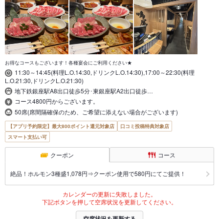
お得なコースもございます！各種宴会にご利用ください★
11:30～14:45(料理L.O.14:30,ドリンクL.O.14:30),17:00～22:30(料理
L.O.21:30,ドリンクL.O.21:30)
地下鉄銀座駅A8出口徒歩5分･東銀座駅A2出口徒歩…
コース4800円からございます。
50席(席間隔確保のため、ご希望に添えない場合がございます)
【アプリ予約限定】最大800ポイント還元対象店
口コミ投稿特典対象店
スマート支払い可
クーポン
コース
絶品！ホルモン3種盛1,078円⇒クーポン使用で580円にてご提供！
カレンダーの更新に失敗しました。
下記ボタンを押して空席状況を更新してください。
空席状況を更新する