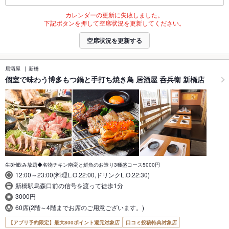
カレンダーの更新に失敗しました。
下記ボタンを押して空席状況を更新してください。
空席状況を更新する
居酒屋
新橋
個室で味わう博多もつ鍋と手打ち焼き鳥 居酒屋 呑兵衛 新橋店
生3H飲み放題◆名物チキン南蛮と鮮魚のお造り3種盛コース5000円
12:00～23:00(料理L.O.22:00,ドリンクL.O.22:30)
新橋駅烏森口前の信号を渡って徒歩1分
3000円
60席(2階～4階までお席のご用意ございます。)
【アプリ予約限定】最大800ポイント還元対象店
口コミ投稿特典対象店