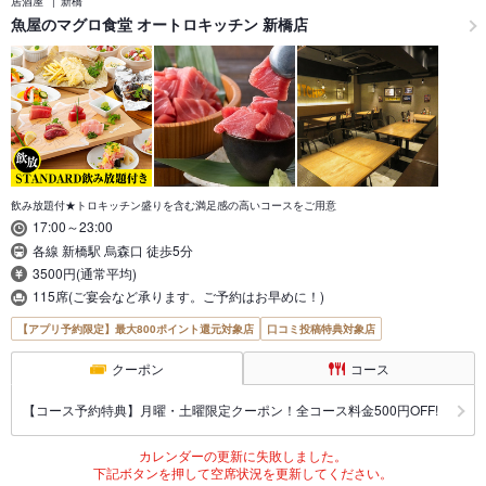
居酒屋
新橋
魚屋のマグロ食堂 オートロキッチン 新橋店
飲み放題付★トロキッチン盛りを含む満足感の高いコースをご用意
17:00～23:00
各線 新橋駅 烏森口 徒歩5分
3500円(通常平均)
115席(ご宴会など承ります。ご予約はお早めに！)
【アプリ予約限定】最大800ポイント還元対象店
口コミ投稿特典対象店
クーポン
コース
【コース予約特典】月曜・土曜限定クーポン！全コース料金500円OFF!
カレンダーの更新に失敗しました。
下記ボタンを押して空席状況を更新してください。