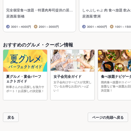
完全個室食べ放題・特選肉寿司提供の居…
しゃぶしゃぶ 肉 食べ放題 飲
居酒屋/新橋
居酒屋/豊洲
3001～4000円
2001～3000円
3001～4000円
1001～150
おすすめのグルメ・クーポン情報
夏グルメ・宴会パーフ
女子会完全ガイド
食べ放題ナビゲー
ェクトガイド
女子会向けサービスが充実し
焼肉食べ放題やスイー
ているお得なお店がいっぱ
放題など食べ放題お店
幹事さんのお店探しを強力サ
い！
決定版！
ポート！お店探しの決定版！
戻る
ページの先頭へ戻る