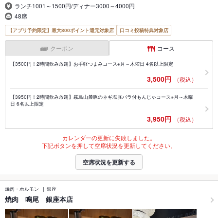
ランチ1001～1500円/ディナー3000～4000円
48席
【アプリ予約限定】最大800ポイント還元対象店
口コミ投稿特典対象店
クーポン
コース
【3500円！2時間飲み放題】お手軽つまみコース※月～木曜日 4名以上限定
3,500円
（税込）
【3950円！2時間飲み放題】霧島山麓豚のネギ塩豚バラ付もんじゃコース※月～木曜
日 6名以上限定
3,950円
（税込）
カレンダーの更新に失敗しました。
下記ボタンを押して空席状況を更新してください。
空席状況を更新する
焼肉・ホルモン
銀座
焼肉 鳴尾 銀座本店