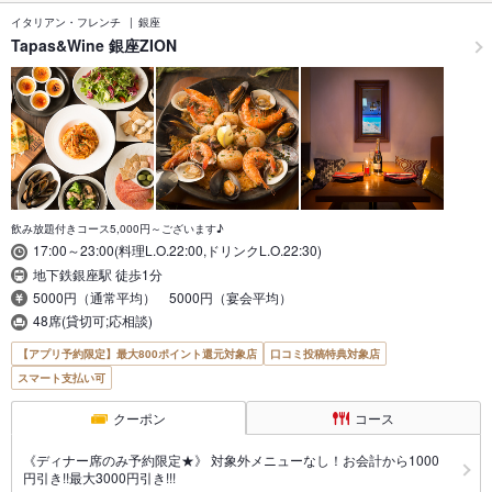
イタリアン・フレンチ
銀座
Tapas&Wine 銀座ZION
飲み放題付きコース5,000円～ございます♪
17:00～23:00(料理L.O.22:00,ドリンクL.O.22:30)
地下鉄銀座駅 徒歩1分
5000円（通常平均） 5000円（宴会平均）
48席(貸切可;応相談)
【アプリ予約限定】最大800ポイント還元対象店
口コミ投稿特典対象店
スマート支払い可
クーポン
コース
《ディナー席のみ予約限定★》 対象外メニューなし！お会計から1000
円引き!!最大3000円引き!!!