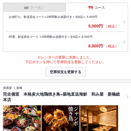
クーポン
コース
〈お値打ち〉歓送迎会コース≪2時間飲み放題付き＋全8品≫ 5,000円
5,000円
（税込）
〈特選〉歓送迎会コース ≪2時間飲み放題付き＋全9品≫ 6,000円
6,000円
（税込）
カレンダーの更新に失敗しました。
下記ボタンを押して空席状況を更新してください。
空席状況を更新する
居酒屋
新橋
完全個室 本格炭火地鶏焼き鳥×築地直送海鮮 和み屋 新橋総
本店