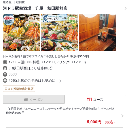
居酒屋
秋田駅
河ドラ駅前酒場 升屋 秋田駅前店
日～木がお得！茹で本ズワイガニを楽しむ全8品+2H飲放付5500円
17:00～翌0:00(料理L.O.23:00,ドリンクL.O.23:00)
JR秋田駅西口より徒歩約8分
3500
40席(お席のご予約はお早めに！ )
口コミ投稿特典対象店
クーポン
コース
【8月限定ボリュームコース】ステーキや明太ポテトチーズ焼等全8品+生ビール付き
飲放込5000円
5,000円
（税込）