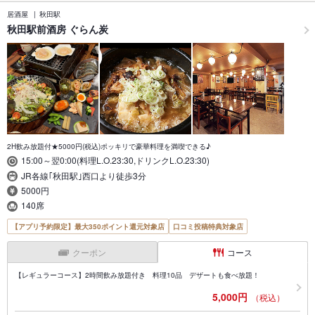
居酒屋
秋田駅
秋田駅前酒房 ぐらん炭
2H飲み放題付★5000円(税込)ポッキリで豪華料理を満喫できる♪
15:00～翌0:00(料理L.O.23:30,ドリンクL.O.23:30)
JR各線｢秋田駅｣西口より徒歩3分
5000円
140席
【アプリ予約限定】最大350ポイント還元対象店
口コミ投稿特典対象店
クーポン
コース
【レギュラーコース】2時間飲み放題付き 料理10品 デザートも食べ放題！
5,000円
（税込）