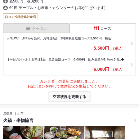
昼500円、夜3200円
60席(テーブル・お座敷・カウンターのお席がございます)
口コミ投稿特典対象店
クーポン
コース
☆NEW☆【8/1から受付】お料理8品 2時間飲み放題コース5,500円（税込）
5,500円
（税込）
【平日の月～木】お料理8品 飲み放題コース 6,000円 飲み放題が2Hから3Hに◆
6,000円
（税込）
カレンダーの更新に失敗しました。
下記ボタンを押して空席状況を更新してください。
空席状況を更新する
居酒屋
山王
火鍋・串物輪言