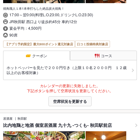
焼鳥職人１本1本串打ちした絶品炭火焼鳥！
17:00～翌0:00(料理L.O.23:00,ドリンクL.O.23:30)
JR秋田駅 西口より徒歩約45分 車約12分
宴会平均：4,500円
90席
【アプリ予約限定】最大800ポイント還元対象店
口コミ投稿特典対象店
クーポン
コース
ホットペッパーを見たで２００円引き（上限１０名２０００円 １２歳
以上のお客様対象）
カレンダーの更新に失敗しました。
下記ボタンを押して空席状況を更新してください。
空席状況を更新する
居酒屋
秋田駅
比内地鶏と地酒 個室居酒屋 九十九 -つくも- 秋田駅前店