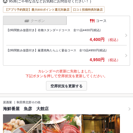
95席(ご不明な点などお気軽にお問合せください！ )
【アプリ予約限定】最大800ポイント還元対象店
口コミ投稿特典対象店
クーポン
コース
【2時間飲み放題付き】名物スタンダードコース 全11品4400円(税込)
4,400円
（税込）
【2時間飲み放題付き】厳選焼鳥たらふく宴会コース 全13品4950円(税込)
4,950円
（税込）
カレンダーの更新に失敗しました。
下記ボタンを押して空席状況を更新してください。
空席状況を更新する
居酒屋
秋田県北部その他
海鮮番屋 魚彦 大館店