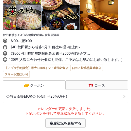
秋田駅徒歩1分◇名物比内地鶏×個室居酒屋
16:00～翌0:00
《JR 秋田駅から徒歩1分!》郷土料理×極上肉×…
【3500円】時間無制限飲み放題⇒2000円!!宴会プ…
120席(人数に合わせた個室も完備。ご予約はお早めにお願い致します。)
【アプリ予約限定】最大800ポイント還元対象店
口コミ投稿特典対象店
スマート支払い可
クーポン
コース
◇当日＆毎日OK◇ お会計⇒20％OFF！
カレンダーの更新に失敗しました。
下記ボタンを押して空席状況を更新してください。
空席状況を更新する