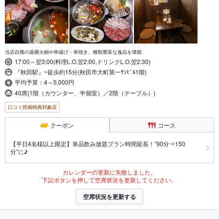
当店自慢の薬膳火鍋や串揚げ・串焼き、種類豊富な逸品を堪能
17:00～翌3:00(料理L.O.翌2:00,ドリンクL.O.翌2:30)
『秋田駅』~徒歩約15分(秋田市大町第一ｻﾝﾋﾞﾙ1階)
平均予算：4～5,000円
40席(1階（カウンター、半個室）／2階（テーブル）)
口コミ投稿特典対象店
クーポン
コース
【平日4名様以上限定】単品飲み放題プラン時間延長！”90分⇒150
分”に♪
カレンダーの更新に失敗しました。
下記ボタンを押して空席状況を更新してください。
空席状況を更新する