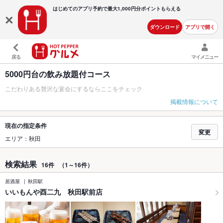
はじめてのアプリ予約で最大
1,000円分ポイントもらえる
ダウンロード
アプリで開く
戻る
マイメニュー
5000円台の飲み放題付コース
こだわりある贅沢な宴会にするならここをチェック
掲載情報について
現在の指定条件
変更
エリア：秋田
検索結果
16件
（1～16件）
居酒屋
秋田駅
いいもんや酉二九 秋田駅前店