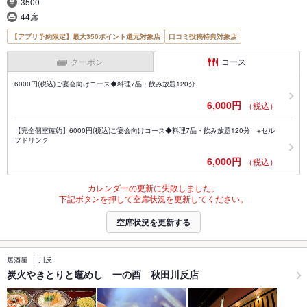
3500
44席
【アプリ予約限定】最大350ポイント還元対象店
口コミ投稿特典対象店
クーポン
コース
6000円(税込)ご宴会向けコース◆料理7品・飲み放題120分
6,000円
（税込）
【完全個室確約】6000円(税込)ご宴会向けコース◆料理7品・飲み放題120分 ※セル
フドリンク
6,000円
（税込）
カレンダーの更新に失敗しました。
下記ボタンを押して空席状況を更新してください。
空席状況を更新する
居酒屋
川反
炭火やきとりと竈めし 一の酉 秋田川反店