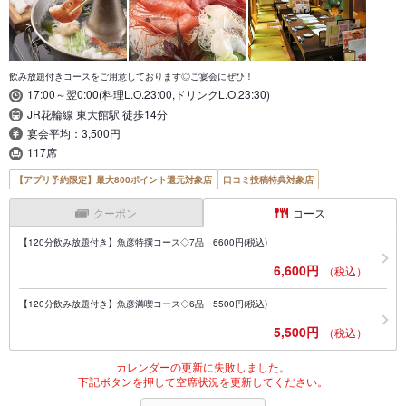
飲み放題付きコースをご用意しております◎ご宴会にぜひ！
17:00～翌0:00(料理L.O.23:00,ドリンクL.O.23:30)
JR花輪線 東大館駅 徒歩14分
宴会平均：3,500円
117席
【アプリ予約限定】最大800ポイント還元対象店
口コミ投稿特典対象店
クーポン
コース
【120分飲み放題付き】魚彦特撰コース◇7品 6600円(税込)
6,600円
（税込）
【120分飲み放題付き】魚彦満喫コース◇6品 5500円(税込)
5,500円
（税込）
カレンダーの更新に失敗しました。
下記ボタンを押して空席状況を更新してください。