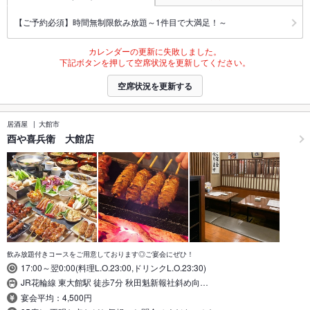
【ご予約必須】時間無制限飲み放題～1件目で大満足！～
カレンダーの更新に失敗しました。
下記ボタンを押して空席状況を更新してください。
空席状況を更新する
居酒屋
大館市
酉や喜兵衛 大館店
飲み放題付きコースをご用意しております◎ご宴会にぜひ！
17:00～翌0:00(料理L.O.23:00,ドリンクL.O.23:30)
JR花輪線 東大館駅 徒歩7分 秋田魁新報社斜め向…
宴会平均：4,500円