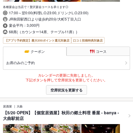
各種宴会は当店で！贅沢宴会コースを承ります◎
17:00～翌0:00(料理L.O.23:00,ドリンクL.O.23:00)
JR秋田駅西口より徒歩約20分/大町5丁目入口
宴会平均：3,000円
68席(（カウンター14席、テーブル11席）)
【アプリ予約限定】最大350ポイント還元対象店
口コミ投稿特典対象店
クーポン
コース
お席のみのご予約
カレンダーの更新に失敗しました。
下記ボタンを押して空席状況を更新してください。
空席状況を更新する
居酒屋
大曲
【5/20 OPEN】【個室居酒屋】秋田の郷土料理 番屋 - banya -
大曲駅前店