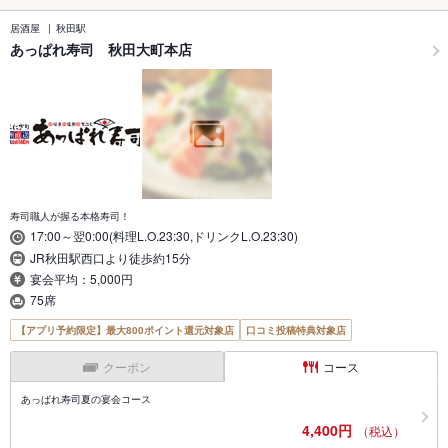
居酒屋
秋田駅
あっぱれ寿司 秋田大町本店
寿司職人が握る本格寿司！
17:00～翌0:00(料理L.O.23:30,ドリンクL.O.23:30)
JR秋田駅西口より徒歩約15分
宴会平均：5,000円
75席
【アプリ予約限定】最大800ポイント還元対象店
口コミ投稿特典対象店
クーポン
コース
あっぱれ寿司夏の宴会コース
4,400円
（税込）