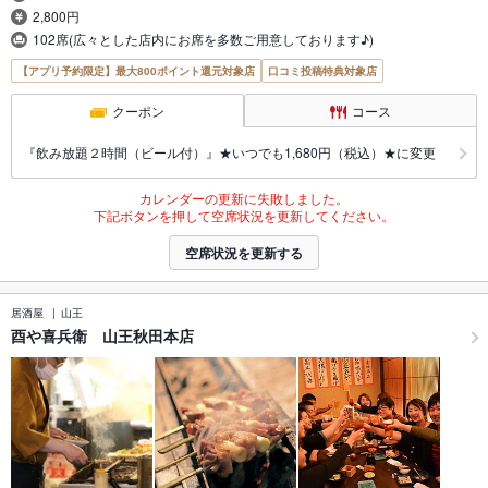
2,800円
102席(広々とした店内にお席を多数ご用意しております♪)
【アプリ予約限定】最大800ポイント還元対象店
口コミ投稿特典対象店
クーポン
コース
『飲み放題２時間（ビール付）』★いつでも1,680円（税込）★に変更
カレンダーの更新に失敗しました。
下記ボタンを押して空席状況を更新してください。
空席状況を更新する
居酒屋
山王
酉や喜兵衛 山王秋田本店