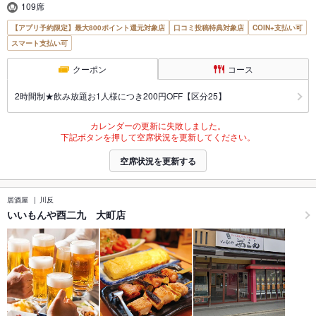
109席
【アプリ予約限定】最大800ポイント還元対象店
口コミ投稿特典対象店
COIN+支払い可
スマート支払い可
クーポン
コース
2時間制★飲み放題お1人様につき200円OFF【区分25】
カレンダーの更新に失敗しました。
下記ボタンを押して空席状況を更新してください。
空席状況を更新する
居酒屋
川反
いいもんや酉二九 大町店