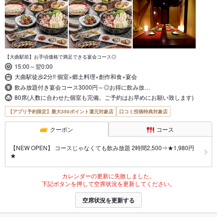
【大曲駅前】お手頃価格で満足できる宴会コース◎
15:00～翌0:00
大曲駅徒歩2分!! 個室×郷土料理×創作和食×宴会
飲み放題付き宴会コース3000円～◎お得に飲み放…
80席(人数に合わせた個室も完備。ご予約はお早めにお願い致します)
【アプリ予約限定】最大350ポイント還元対象店
口コミ投稿特典対象店
クーポン
コース
【NEW OPEN】 コースじゃなくても飲み放題 2時間2,500⇒★1,980円
★
カレンダーの更新に失敗しました。
下記ボタンを押して空席状況を更新してください。
空席状況を更新する