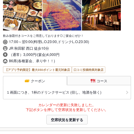
飲み放題付きコースをご用意しております◎ご宴会にぜひ！
17:00～翌0:00(料理L.O.23:00,ドリンクL.O.23:30)
JR 秋田駅 西口 徒歩10分
（通常）3,000円/(宴会)4,000円
86席(各種宴会、承り中！！)
【アプリ予約限定】最大350ポイント還元対象店
口コミ投稿特典対象店
クーポン
コース
１画面につき、1杯のドリンクサービス (但し、地酒を除く)
カレンダーの更新に失敗しました。
下記ボタンを押して空席状況を更新してください。
空席状況を更新する