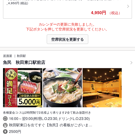
_4,950円 (税込)
4,950円
（税込）
カレンダーの更新に失敗しました。
下記ボタンを押して空席状況を更新してください。
空席状況を更新する
居酒屋
秋田駅
魚民 秋田東口駅前店
各種宴会コ-スは2時間制で2名様より承ります♪全て飲み放題付き
16:00～翌0:00(料理L.O.23:30,ドリンクL.O.23:30)
秋田駅東口を出てすぐ【魚民】の看板がございま…
2500円