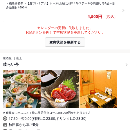
＜横断幕特典＞【夏プレミアム】日～木は更にお得！牛ステーキや刺盛り等8品＋飲
み放題付4500円
4,500円
（税込）
カレンダーの更新に失敗しました。
下記ボタンを押して空席状況を更新してください。
空席状況を更新する
居酒屋
山王
喰らい亭
各種宴会にオススメ！飲み放題付きコースは5000円からあります♪
17:30～翌0:00(料理L.O.23:00,ドリンクL.O.23:30)
秋田駅から車で5分