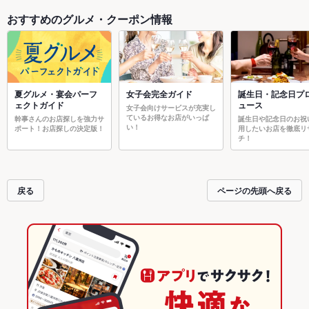
おすすめのグルメ・クーポン情報
夏グルメ・宴会パーフ
女子会完全ガイド
誕生日・記念日プ
ェクトガイド
ュース
女子会向けサービスが充実し
ているお得なお店がいっぱ
幹事さんのお店探しを強力サ
誕生日や記念日のお祝
い！
ポート！お店探しの決定版！
用したいお店を徹底リ
チ！
戻る
ページの先頭へ戻る