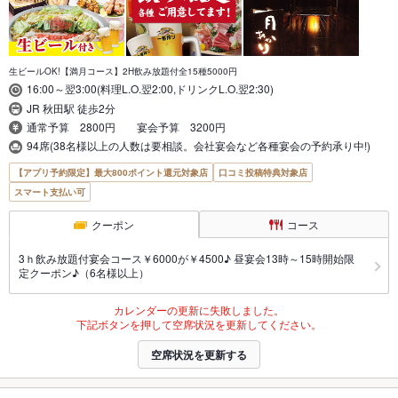
生ビールOK!【満月コース】2H飲み放題付全15種5000円
16:00～翌3:00(料理L.O.翌2:00,ドリンクL.O.翌2:30)
JR 秋田駅 徒歩2分
通常予算 2800円 宴会予算 3200円
94席(38名様以上の人数は要相談。会社宴会など各種宴会の予約承り中!)
【アプリ予約限定】最大800ポイント還元対象店
口コミ投稿特典対象店
スマート支払い可
クーポン
コース
3ｈ飲み放題付宴会コース￥6000が￥4500♪ 昼宴会13時～15時開始限
定クーポン♪（6名様以上）
カレンダーの更新に失敗しました。
下記ボタンを押して空席状況を更新してください。
空席状況を更新する