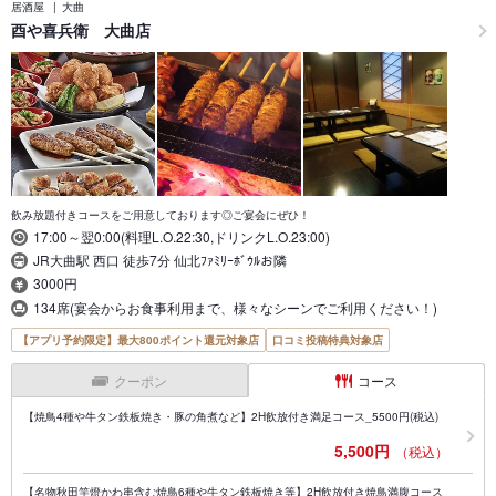
居酒屋
大曲
酉や喜兵衛 大曲店
飲み放題付きコースをご用意しております◎ご宴会にぜひ！
17:00～翌0:00(料理L.O.22:30,ドリンクL.O.23:00)
JR大曲駅 西口 徒歩7分 仙北ﾌｧﾐﾘｰﾎﾞｳﾙお隣
3000円
134席(宴会からお食事利用まで、様々なシーンでご利用ください！)
【アプリ予約限定】最大800ポイント還元対象店
口コミ投稿特典対象店
クーポン
コース
【焼鳥4種や牛タン鉄板焼き・豚の角煮など】2H飲放付き満足コース_5500円(税込)
5,500円
（税込）
【名物秋田竿燈かわ串含む焼鳥6種や牛タン鉄板焼き等】2H飲放付き焼鳥満腹コース