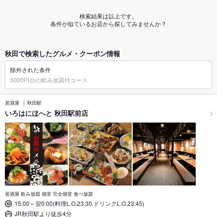
検索結果は以上です。
条件が似ているお店から探してみませんか？
秋田で検索したグルメ・クーポン情報
除外された条件
5000円台の飲み放題付コース
居酒屋
秋田駅
いろはにほへと 秋田駅前店
居酒屋 飲み放題 個室 完全個室 食べ放題
15:00～翌0:00(料理L.O.23:30,ドリンクL.O.23:45)
JR秋田駅より徒歩4分