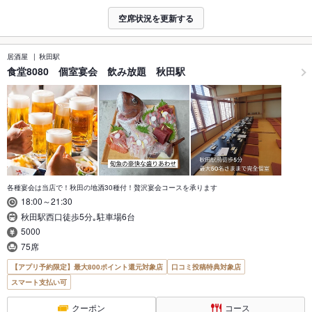
空席状況を更新する
居酒屋
秋田駅
食堂8080 個室宴会 飲み放題 秋田駅
各種宴会は当店で！秋田の地酒30種付！贅沢宴会コースを承ります
18:00～21:30
秋田駅西口徒歩5分｡駐車場6台
5000
75席
【アプリ予約限定】最大800ポイント還元対象店
口コミ投稿特典対象店
スマート支払い可
クーポン
コース