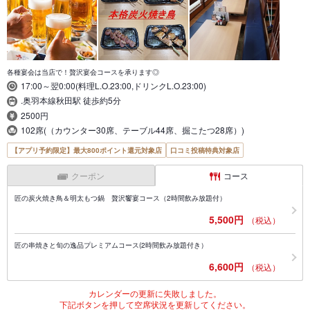
各種宴会は当店で！贅沢宴会コースを承ります◎
17:00～翌0:00(料理L.O.23:00,ドリンクL.O.23:00)
.奥羽本線秋田駅 徒歩約5分
2500円
102席(（カウンター30席、テーブル44席、掘こたつ28席）)
【アプリ予約限定】最大800ポイント還元対象店
口コミ投稿特典対象店
クーポン
コース
匠の炭火焼き鳥＆明太もつ鍋 贅沢饗宴コース（2時間飲み放題付）
5,500円
（税込）
匠の串焼きと旬の逸品プレミアムコース(2時間飲み放題付き）
6,600円
（税込）
カレンダーの更新に失敗しました。
下記ボタンを押して空席状況を更新してください。