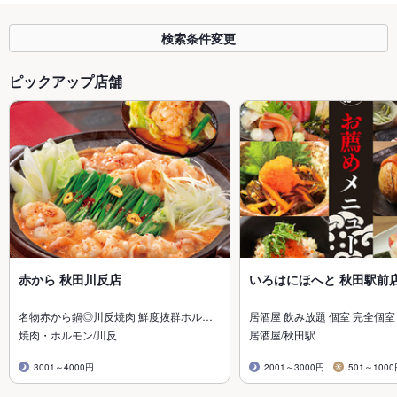
検索条件変更
ピックアップ店舗
赤から 秋田川反店
いろはにほへと 秋田駅前
名物赤から鍋◎川反焼肉 鮮度抜群ホル…
居酒屋 飲み放題 個室 完全個室
焼肉・ホルモン/川反
居酒屋/秋田駅
3001～4000円
2001～3000円
501～100