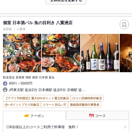
個室 日本酒バル 魚の目利き 八重洲店
居酒屋
八重洲
歓送迎会 居酒屋 海鮮 個室 日本酒 宴会
4001～5000円
JR東京駅 徒歩2分 日本橋駅 徒歩5分 京橋駅 徒…
【アプリ予約限定】最大800ポイント還元対象店
口コミ投稿特典対象店
ポイントプラス対象店
スマート支払い可
適格請求書発行事業者
クーポン
コース
◎8名様以上のコースご利用で幹事様 無料！