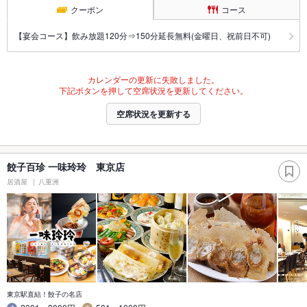
クーポン
コース
【宴会コース】飲み放題120分⇒150分延長無料(金曜日、祝前日不可)
カレンダーの更新に失敗しました。
下記ボタンを押して空席状況を更新してください。
空席状況を更新する
餃子百珍 一味玲玲 東京店
居酒屋
八重洲
東京駅直結！餃子の名店