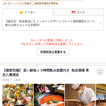
ポイントプラス対象店
適格請求書発行事業者
クーポン
コース
【誕生日、歓送迎会に】メッセージデザートプレート無料贈呈♪コース.
席のみ時どちらでも利用可!
カレンダーの更新に失敗しました。
下記ボタンを押して空席状況を更新してください。
空席状況を更新する
【個室完備】 旨い鮮魚ｘ３時間飲み放題付き 魚吉酒場 東
京八重洲店
居酒屋
八重洲