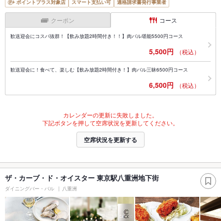
ポイントプラス対象店
スマート支払い可
適格請求書発行事業者
クーポン
コース
歓送迎会にコスパ抜群！【飲み放題2時間付き！！】肉バル堪能5500円コース
5,500円
（税込）
歓送迎会に！食べて、楽しむ【飲み放題2時間付き！】肉バル三昧6500円コース
6,500円
（税込）
カレンダーの更新に失敗しました。
下記ボタンを押して空席状況を更新してください。
空席状況を更新する
ザ・カーブ・ド・オイスター 東京駅八重洲地下街
ダイニングバー・バル
八重洲