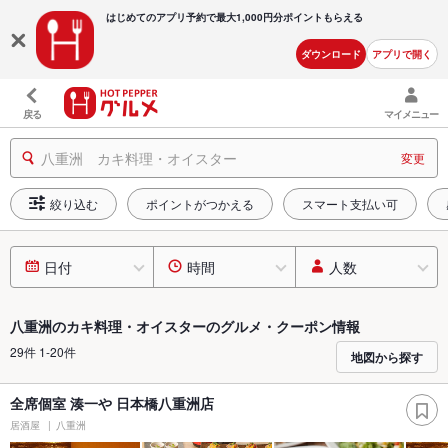
はじめてのアプリ予約で最大
1,000円分ポイントもらえる
ダウンロード
アプリで開く
戻る
マイメニュー
八重洲 カキ料理・オイスター
変更
絞り込む
ポイントがつかえる
スマート支払い可
日付
時間
人数
八重洲のカキ料理・オイスターのグルメ・クーポン情報
29件 1-20件
地図から探す
全席個室 湊一や 日本橋八重洲店
居酒屋
八重洲