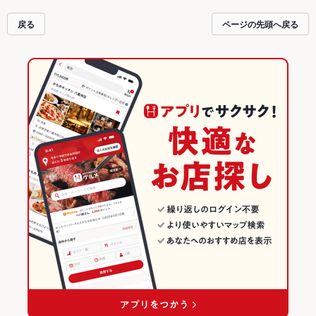
介しているので安心！24時間使える簡単便利なネット予約が使えるお店も拡大
中です。友達どうしの飲み会にも、会社の宴会にも、デートやパーティーにも
戻る
ページの先頭へ戻る
お得に便利にホットペッパーグルメをご利用ください。