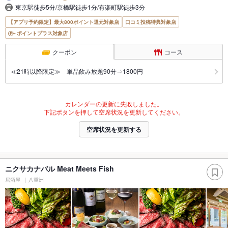
東京駅徒歩5分/京橋駅徒歩1分/有楽町駅徒歩3分
【アプリ予約限定】最大800ポイント還元対象店
口コミ投稿特典対象店
ポイントプラス対象店
クーポン
コース
≪21時以降限定≫ 単品飲み放題90分⇒1800円
カレンダーの更新に失敗しました。
下記ボタンを押して空席状況を更新してください。
空席状況を更新する
ニクサカナバル Meat Meets Fish
居酒屋
八重洲