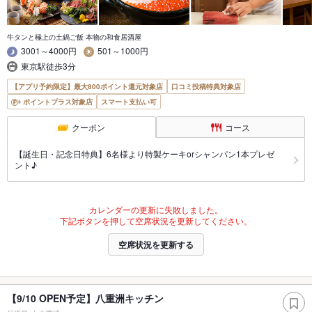
牛タンと極上の土鍋ご飯 本物の和食居酒屋
3001～4000円
501～1000円
東京駅徒歩3分
【アプリ予約限定】最大800ポイント還元対象店
口コミ投稿特典対象店
ポイントプラス対象店
スマート支払い可
クーポン
コース
【誕生日・記念日特典】6名様より特製ケーキorシャンパン1本プレゼ
ント♪
カレンダーの更新に失敗しました。
下記ボタンを押して空席状況を更新してください。
空席状況を更新する
【9/10 OPEN予定】八重洲キッチン