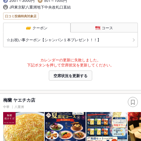
2001～3000円
501～1000円
JR東京駅八重洲地下中央改札口直結
口コミ投稿特典対象店
クーポン
コース
☆お祝い事クーポン【シャンパン１本プレゼント！！】
カレンダーの更新に失敗しました。
下記ボタンを押して空席状況を更新してください。
空席状況を更新する
梅蘭 ヤエチカ店
中華
八重洲