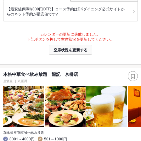
【最安値保障!!(300円OFF)】コース予約はDKダイニング公式サイトか
らのネット予約が最安値です♪
カレンダーの更新に失敗しました。
下記ボタンを押して空席状況を更新してください。
空席状況を更新する
本格中華食べ飲み放題 龍記 京橋店
居酒屋
八重洲
京橋/銀座/個室/食べ飲み放題
3001～4000円
501～1000円