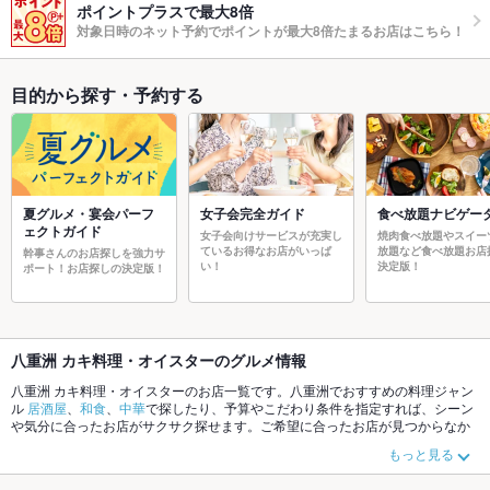
ポイントプラスで最大8倍
対象日時のネット予約でポイントが最大8倍たまるお店はこちら！
目的から探す・予約する
夏グルメ・宴会パーフ
女子会完全ガイド
食べ放題ナビゲー
ェクトガイド
女子会向けサービスが充実し
焼肉食べ放題やスイー
ているお得なお店がいっぱ
放題など食べ放題お店
幹事さんのお店探しを強力サ
い！
決定版！
ポート！お店探しの決定版！
八重洲 カキ料理・オイスターのグルメ情報
八重洲 カキ料理・オイスターのお店一覧です。八重洲でおすすめの料理ジャン
ル
居酒屋
、
和食
、
中華
で探したり、予算やこだわり条件を指定すれば、シーン
や気分に合ったお店がサクサク探せます。ご希望に合ったお店が見つからなか
ったら、近隣のエリア
丸の内
、
人形町
、
八重洲
もチェックしてみてください。
もっと見る
ホットペッパーグルメなら、お得なクーポンはもちろん、こだわりメニュー
か
らあげ
、
お茶漬け
、
馬刺し
や季節のおすすめ料理など、お店の最新情報をご紹