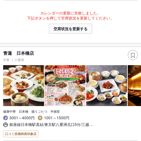
カレンダーの更新に失敗しました。
下記ボタンを押して空席状況を更新してください。
空席状況を更新する
青蓮 日本橋店
中華
八重洲
健康中華 日本橋 掘りごたつ 半個室
3001～4000円
1001～1500円
銀座線日本橋駅直結/東京駅八重洲北口5分/三越…
口コミ投稿特典対象店