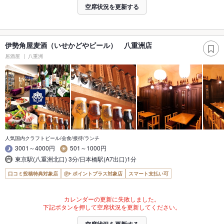
空席状況を更新する
伊勢角屋麦酒（いせかどやビール） 八重洲店
居酒屋
八重洲
人気国内クラフトビール/会食/接待/ランチ
3001～4000円
501～1000円
東京駅(八重洲北口) 3分/日本橋駅(A7出口)1分
口コミ投稿特典対象店
ポイントプラス対象店
スマート支払い可
カレンダーの更新に失敗しました。
下記ボタンを押して空席状況を更新してください。