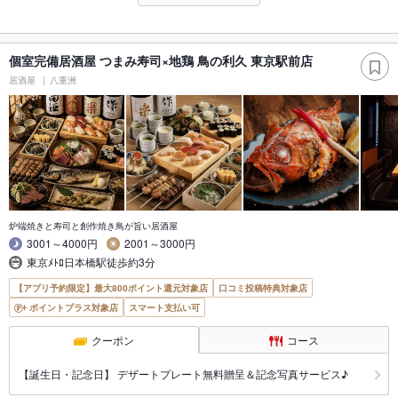
個室完備居酒屋 つまみ寿司×地鶏 鳥の利久 東京駅前店
居酒屋
八重洲
炉端焼きと寿司と創作焼き鳥が旨い居酒屋
3001～4000円
2001～3000円
東京ﾒﾄﾛ日本橋駅徒歩約3分
【アプリ予約限定】最大800ポイント還元対象店
口コミ投稿特典対象店
ポイントプラス対象店
スマート支払い可
クーポン
コース
【誕生日・記念日】 デザートプレート無料贈呈＆記念写真サービス♪