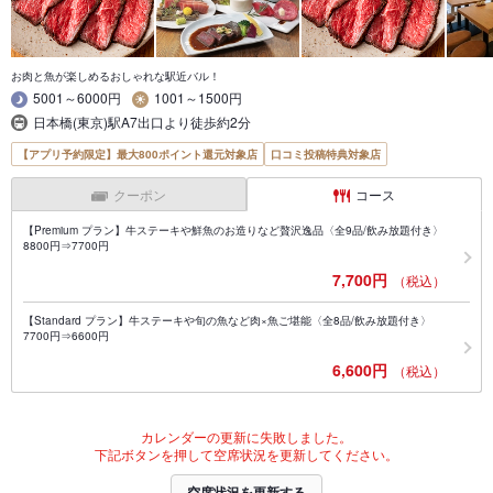
お肉と魚が楽しめるおしゃれな駅近バル！
5001～6000円
1001～1500円
日本橋(東京)駅A7出口より徒歩約2分
【アプリ予約限定】最大800ポイント還元対象店
口コミ投稿特典対象店
クーポン
コース
【Premium プラン】牛ステーキや鮮魚のお造りなど贅沢逸品〈全9品/飲み放題付き〉
8800円⇒7700円
7,700円
（税込）
【Standard プラン】牛ステーキや旬の魚など肉×魚ご堪能〈全8品/飲み放題付き〉
7700円⇒6600円
6,600円
（税込）
カレンダーの更新に失敗しました。
下記ボタンを押して空席状況を更新してください。
空席状況を更新する