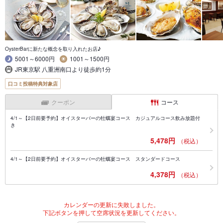
OysterBarに新たな概念を取り入れたお店♪
5001～6000円
1001～1500円
JR東京駅 八重洲南口より徒歩約1分
口コミ投稿特典対象店
クーポン
コース
4/1～【2日前要予約】オイスターバーの牡蠣宴コース カジュアルコース飲み放題付
き
5,478円
（税込）
4/1～【2日前要予約】オイスターバーの牡蠣宴コース スタンダードコース
4,378円
（税込）
カレンダーの更新に失敗しました。
下記ボタンを押して空席状況を更新してください。