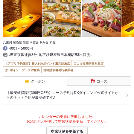
八重洲 居酒屋 個室 同窓会 飲み会 和食
4001～5000円
JR東京駅徒歩3分･地下鉄銀座線日本橋駅B3出口徒…
【アプリ予約限定】最大800ポイント還元対象店
口コミ投稿特典対象店
ポイントプラス対象店
適格請求書発行事業者
クーポン
コース
【最安値保障!!(300円OFF)】コース予約はDKダイニング公式サイトか
らのネット予約が最安値です♪
カレンダーの更新に失敗しました。
下記ボタンを押して空席状況を更新してください。
空席状況を更新する