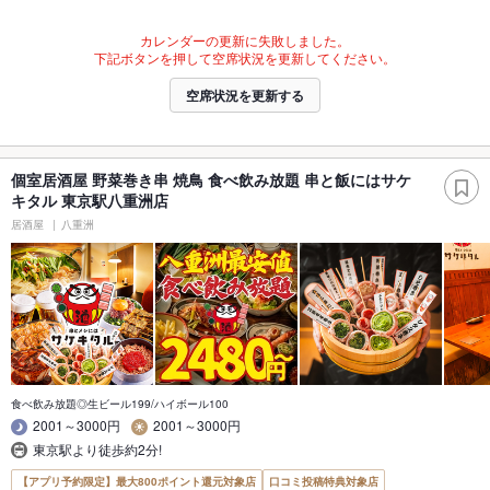
カレンダーの更新に失敗しました。
下記ボタンを押して空席状況を更新してください。
空席状況を更新する
個室居酒屋 野菜巻き串 焼鳥 食べ飲み放題 串と飯にはサケ
キタル 東京駅八重洲店
居酒屋
八重洲
食べ飲み放題◎生ビール199/ハイボール100
2001～3000円
2001～3000円
東京駅より徒歩約2分!
【アプリ予約限定】最大800ポイント還元対象店
口コミ投稿特典対象店