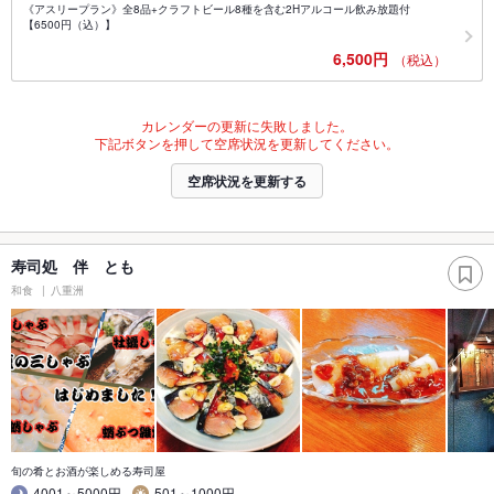
《アスリープラン》全8品+クラフトビール8種を含む2Hアルコール飲み放題付
【6500円（込）】
6,500円
（税込）
カレンダーの更新に失敗しました。
下記ボタンを押して空席状況を更新してください。
空席状況を更新する
寿司処 伴 とも
和食
八重洲
旬の肴とお酒が楽しめる寿司屋
4001～5000円
501～1000円