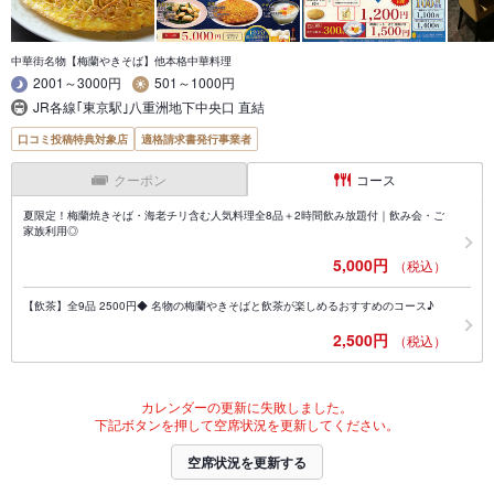
中華街名物【梅蘭やきそば】他本格中華料理
2001～3000円
501～1000円
JR各線｢東京駅｣八重洲地下中央口 直結
口コミ投稿特典対象店
適格請求書発行事業者
クーポン
コース
夏限定！梅蘭焼きそば・海老チリ含む人気料理全8品＋2時間飲み放題付｜飲み会・ご
家族利用◎
5,000円
（税込）
【飲茶】全9品 2500円◆ 名物の梅蘭やきそばと飲茶が楽しめるおすすめのコース♪
2,500円
（税込）
カレンダーの更新に失敗しました。
下記ボタンを押して空席状況を更新してください。
空席状況を更新する