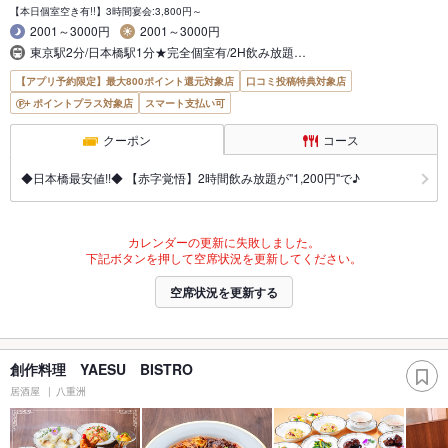
【本日個室空き有!!】3時間宴会:3,800円～
2001～3000円
2001～3000円
東京駅2分/日本橋駅1分★完全個室有/2H飲み放題…
【アプリ予約限定】最大800ポイント還元対象店
口コミ投稿特典対象店
ポイントプラス対象店
スマート支払い可
クーポン
コース
◆日本橋最安値!!◆ 【赤字覚悟】2時間飲み放題が"1,200円"で♪
カレンダーの更新に失敗しました。
下記ボタンを押して空席状況を更新してください。
空席状況を更新する
創作料理 YAESU BISTRO
居酒屋
八重洲