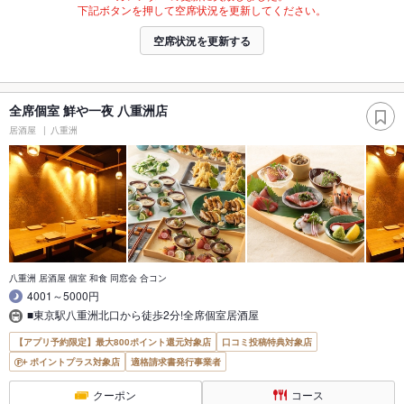
下記ボタンを押して空席状況を更新してください。
空席状況を更新する
全席個室 鮮や一夜 八重洲店
居酒屋
八重洲
八重洲 居酒屋 個室 和食 同窓会 合コン
4001～5000円
■東京駅八重洲北口から徒歩2分!全席個室居酒屋
【アプリ予約限定】最大800ポイント還元対象店
口コミ投稿特典対象店
ポイントプラス対象店
適格請求書発行事業者
クーポン
コース