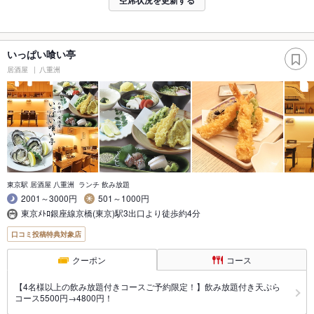
空席状況を更新する
いっぱい喰い亭
居酒屋
八重洲
東京駅 居酒屋 八重洲 ランチ 飲み放題
2001～3000円
501～1000円
東京ﾒﾄﾛ銀座線京橋(東京)駅3出口より徒歩約4分
口コミ投稿特典対象店
クーポン
コース
【4名様以上の飲み放題付きコースご予約限定！】飲み放題付き天ぷら
コース5500円→4800円！