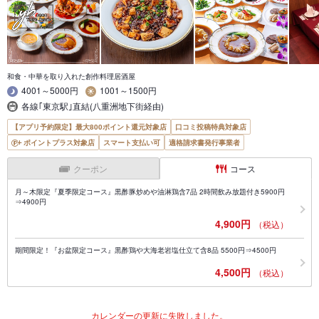
和食・中華を取り入れた創作料理居酒屋
4001～5000円
1001～1500円
各線｢東京駅｣直結(八重洲地下街経由)
【アプリ予約限定】最大800ポイント還元対象店
口コミ投稿特典対象店
ポイントプラス対象店
スマート支払い可
適格請求書発行事業者
クーポン
コース
月～木限定『夏季限定コース』黒酢豚炒めや油淋鶏含7品 2時間飲み放題付き5900円
⇒4900円
4,900円
（税込）
期間限定！『お盆限定コース』黒酢鶏や大海老岩塩仕立て含8品 5500円⇒4500円
4,500円
（税込）
カレンダーの更新に失敗しました。