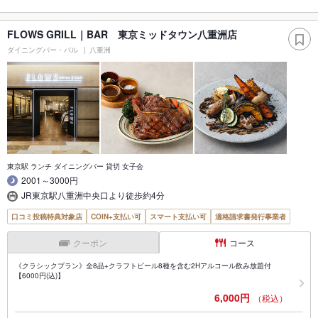
FLOWS GRILL｜BAR 東京ミッドタウン八重洲店
ダイニングバー・バル
八重洲
東京駅 ランチ ダイニングバー 貸切 女子会
2001～3000円
JR東京駅八重洲中央口より徒歩約4分
口コミ投稿特典対象店
COIN+支払い可
スマート支払い可
適格請求書発行事業者
クーポン
コース
《クラシックプラン》全8品+クラフトビール8種を含む2Hアルコール飲み放題付
【6000円(込)】
6,000円
（税込）