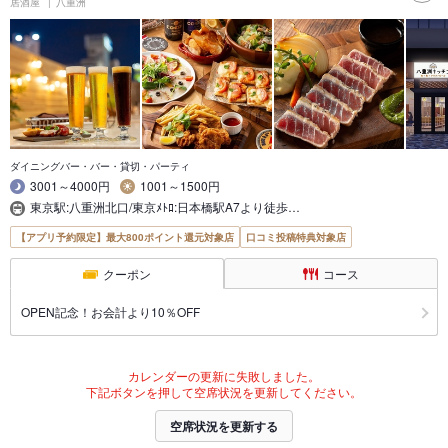
居酒屋
八重洲
ダイニングバー・バー・貸切・パーティ
3001～4000円
1001～1500円
東京駅:八重洲北口/東京ﾒﾄﾛ:日本橋駅A7より徒歩…
【アプリ予約限定】最大800ポイント還元対象店
口コミ投稿特典対象店
クーポン
コース
OPEN記念！お会計より10％OFF
カレンダーの更新に失敗しました。
下記ボタンを押して空席状況を更新してください。
空席状況を更新する