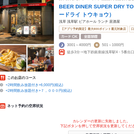
BEER DINER SUPER DR
ードライ トウキョウ）
浅草 浅草駅 ビアホール ランチ 居酒屋
【アプリ予約限定】最大800ポイント還元対象店
口
3001～4000円
501～1000円
このお店のコース
<2時間飲み放題付き>6,000円(税込)
<2時間飲み放題付き>７，０００円(税込)
ネット予約の空席状況
カレンダーの更新に失敗しました。
下記ボタンを押して空席状況を更新してくだ