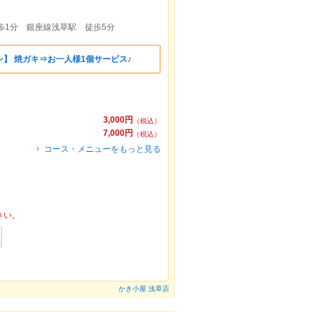
歩1分 銀座線浅草駅 徒歩5分
】 焼ガキ⇒お一人様1個サービス♪
3,000円
（税込）
7,000円
（税込）
コース・メニューをもっと見る
さい。
かき小屋 浅草店