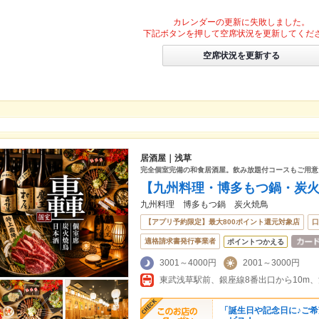
カレンダーの更新に失敗しました。
下記ボタンを押して空席状況を更新してくだ
空席状況を更新する
居酒屋｜浅草
完全個室完備の和食居酒屋。飲み放題付コースもご用意
【九州料理・博多もつ鍋・炭
九州料理 博多もつ鍋 炭火焼鳥
【アプリ予約限定】最大800ポイント還元対象店
口
適格請求書発行事業者
ポイントつかえる
3001～4000円
2001～3000円
東武浅草駅前、銀座線8番出口から10m、
「誕生日や記念日に♪ご