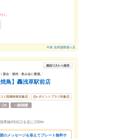
さい。
牛角 浅草国際通り店
！宴会・接待・飲み会に最適。
火焼鳥】轟浅草駅前店
コミ投稿特典対象店
ポイントプラス対象店
浅草線A5出口を左に150m
希望のメッセージを添えてプレート無料サ