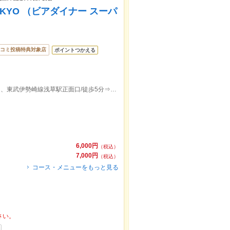
Y TOKYO （ビアダイナー スーパ
コミ投稿特典対象店
ポイントつかえる
徒歩3分⇒地下鉄銀座線浅草駅4・5番出口、東武伊勢崎線浅草駅正面口/徒歩5分⇒都営浅草線浅草駅A5、本所吾妻橋駅A3出口
6,000円
（税込）
7,000円
（税込）
コース・メニューをもっと見る
さい。