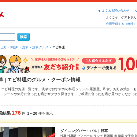
よくある問い合わせ
ようこそ、
さん
ゲスト
会員登録する（無料）
上野・御徒町・浅草
浅草 グルメ
エビ料理
草 | エビ料理のグルメ・クーポン情報
草 エビ料理のお店一覧です。浅草でおすすめの料理ジャンル
居酒屋
、
和食
、
お好み焼き・も
ば、シーンや気分に合ったお店がサクサク探せます。ご希望に合ったお店が見つからなかっ
てみてください。ホットペッパーグルメなら、お得なクーポンはもちろん、こだわりメニュ
ど、お店の最新情報をご紹介しているので安心！24時間使える簡単便利なネット予約が使え
の宴会にも、デートやパーティーにもお得に便利にホットペッパーグルメをご利用ください
176
索結果
件
1～20
件を表示
ダイニングバー・バル｜浅草
浅草 浅草駅 ビアホール ランチ 居酒屋 肉 個室 女子会 