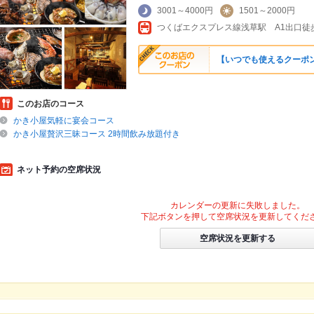
3001～4000円
1501～2000円
つくばエクスプレス線浅草駅 A1出口徒
【いつでも使えるクーポン
このお店のコース
かき小屋気軽に宴会コース
かき小屋贅沢三昧コース 2時間飲み放題付き
ネット予約の空席状況
カレンダーの更新に失敗しました。
下記ボタンを押して空席状況を更新してくだ
空席状況を更新する