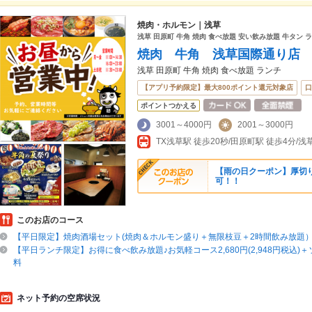
焼肉・ホルモン｜浅草
浅草 田原町 牛角 焼肉 食べ放題 安い飲み放題 牛タン 
焼肉 牛角 浅草国際通り店
浅草 田原町 牛角 焼肉 食べ放題 ランチ
【アプリ予約限定】最大800ポイント還元対象店
口
ポイントつかえる
3001～4000円
2001～3000円
TX浅草駅 徒歩20秒/田原町駅 徒歩4分/浅草
【雨の日クーポン】厚切
可！！
このお店のコース
【平日限定】焼肉酒場セット(焼肉＆ホルモン盛り＋無限枝豆＋2時間飲み放題）2
【平日ランチ限定】お得に食べ飲み放題♪お気軽コース2,680円(2,948円税込)
料
ネット予約の空席状況