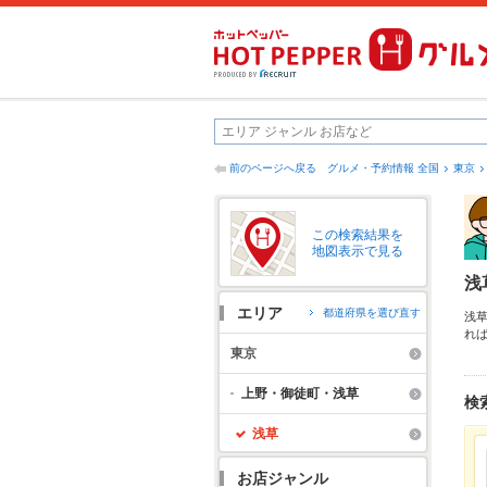
前のページへ戻る
グルメ・予約情報 全国
東京
この検索結果を
地図表示で見る
浅
エリア
都道府県を選び直す
浅
れ
し
東京
な
社
上野・御徒町・浅草
検
浅草
お店ジャンル