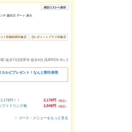
ランチ 誕生日 デート 炭火
コミ投稿特典対象店
ポイントプラス対象店
駅 徒歩7分[浅草寺 徒歩4分,浅草ROX 向い]
りカルビプレゼント！なんと割引併用
,178円！！
2,178円
（税込）
＋ソフトドリンク無
2,948円
（税込）
コース・メニューをもっと見る