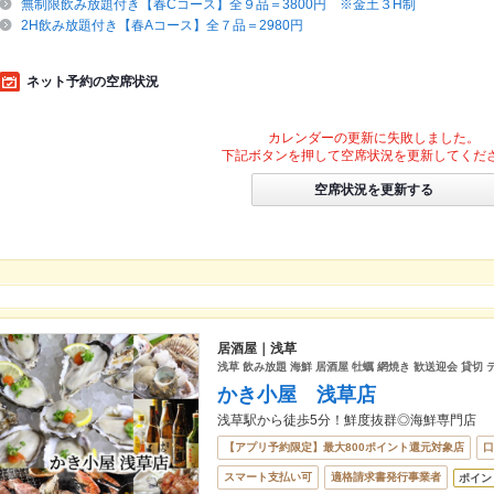
無制限飲み放題付き【春Cコース】全９品＝3800円 ※金土３H制
2H飲み放題付き【春Aコース】全７品＝2980円
ネット予約の空席状況
カレンダーの更新に失敗しました。
下記ボタンを押して空席状況を更新してくだ
空席状況を更新する
居酒屋｜浅草
浅草 飲み放題 海鮮 居酒屋 牡蠣 網焼き 歓送迎会 貸切 
かき小屋 浅草店
浅草駅から徒歩5分！鮮度抜群◎海鮮専門店
【アプリ予約限定】最大800ポイント還元対象店
口
スマート支払い可
適格請求書発行事業者
ポイン