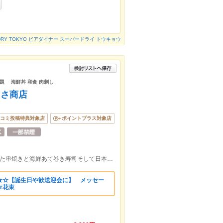
ER DRY TOKYO ビアダイナー スーパードライ トウキョウ
題 海鮮丼 和食 肉刺し
くさ商店
コミ投稿特典対象店
ポイントプラス対象店
各線浅草駅から徒歩1分★☆大山鶏を使った串焼きと海鮮あて巻き寿司そして日本酒が美味しいお店☆
★☆【誕生日や歓送迎会に】 メッセー
r花束