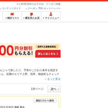
エビ料理/浅草のおすすめ・クーポン情報
コンテンツガイド
クーポン 予約 ホットペッパー
検討リスト
最近見たお店
マイメニュー
んじゃ
で探したり、予算やこだわり条件を指定す
たら、近隣のエリア
上野
、
浅草
、
御徒町
もチェック
ー
からあげ
、
馬刺し
、
手羽先
や季節のおすすめ料理
もっと見る
るお店も拡大中です。友達どうしの飲み会にも、会
。
1/9ページ
誕生日 記念日 海鮮 宴会