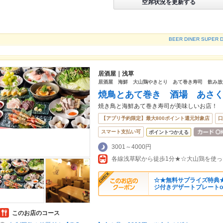
空席状況を更新する
BEER DINER SUP
居酒屋｜浅草
居酒屋 海鮮 大山鶏やきとり あて巻き寿司 飲み放
焼鳥とあて巻き 酒場 あさ
焼き鳥と海鮮あて巻き寿司が美味しいお店！
【アプリ予約限定】最大800ポイント還元対象店
口
スマート支払い可
ポイントつかえる
3001～4000円
☆★無料サプライズ特典
ジ付きデザートプレートo
このお店のコース