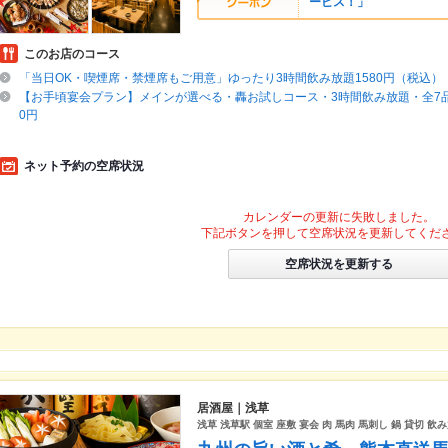
ービス！」
このお店のコース
「当日OK・喫煙席・禁煙席もご用意」ゆったり3時間飲み放題1580円（税込）
【お手頃宴会プラン】メインが選べる・轟お試しコース・3時間飲み放題・全7品・
0円
ネット予約の空席状況
カレンダーの更新に失敗しました。
下記ボタンを押して空席状況を更新してくだ
空席状況を更新する
居酒屋｜浅草
浅草 浅草駅 個室 座敷 宴会 肉 馬肉 馬刺し 鍋 貸切 飲