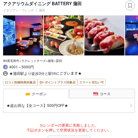
アクアリウムダイニング BATTERY 蒲田
イタリアン・フレンチ
蒲田
A5黒毛和牛×ラクレットチーズ×個室×貸切
4001～5000円
★蒲田駅より徒歩3分と駅ﾁｶにございます★
口コミ投稿特典対象店
ポイントプラス対象店
スマート支払い可
クーポン
コース
★超お得な【全コース】500円OFF★
カレンダーの更新に失敗しました。
下記ボタンを押して空席状況を更新してください。