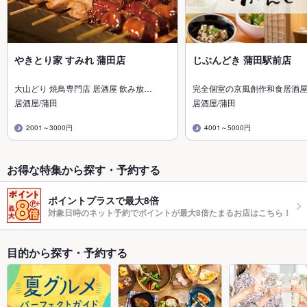
やきとり家 すみれ 蒲田店
じぶんどき 蒲田駅前店
大山どり 焼鳥専門店 居酒屋 飲み放…
完全個室の京風創作和食居酒
居酒屋/蒲田
居酒屋/蒲田
2001～3000円
4001～5000円
お得な特集から探す・予約する
ポイントプラスで最大8倍
対象日時のネット予約でポイントが最大8倍たまるお店はこちら！
目的から探す・予約する