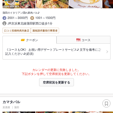
蒲田のイタリアン隠れ家肉バル♪
2001～3000円
1001～1500円
JR京浜東北線蒲田駅西口徒歩1分
口コミ投稿特典対象店
適格請求書発行事業者
クーポン
コース
《コースもOK》 お祝い用デザートプレートサービス♪ 文字を備考にご
記入ください♪(必須)
カレンダーの更新に失敗しました。
下記ボタンを押して空席状況を更新してください。
空席状況を更新する
カマタバル
居酒屋
蒲田