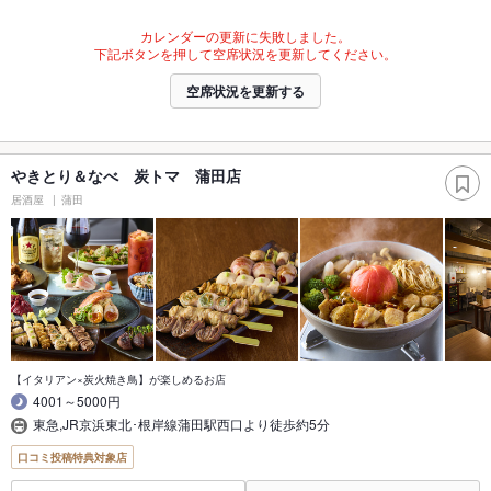
カレンダーの更新に失敗しました。
下記ボタンを押して空席状況を更新してください。
空席状況を更新する
やきとり＆なべ 炭トマ 蒲田店
居酒屋
蒲田
【イタリアン×炭火焼き鳥】が楽しめるお店
4001～5000円
東急,JR京浜東北･根岸線蒲田駅西口より徒歩約5分
口コミ投稿特典対象店