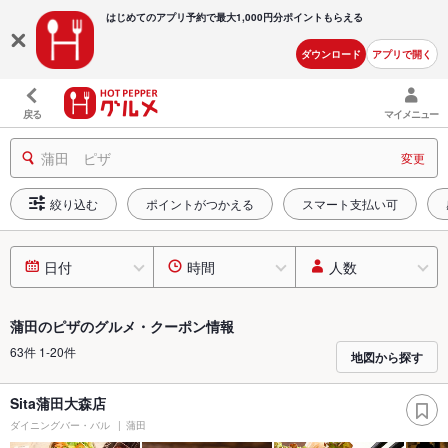
はじめてのアプリ予約で最大
1,000円分ポイントもらえる
ダウンロード
アプリで開く
戻る
マイメニュー
蒲田 ピザ
変更
絞り込む
ポイントがつかえる
スマート支払い可
日付
時間
人数
蒲田のピザのグルメ・クーポン情報
63件 1-20件
地図から探す
Sita蒲田大森店
ダイニングバー・バル
蒲田