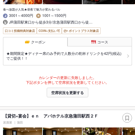
食べ放題が人気★昼夜で魅力が変わるバル
3001～4000円
1001～1500円
JR蒲田駅東口から徒歩3分/京急蒲田駅西口から徒…
口コミ投稿特典対象店
COIN+支払い可
ポイントプラス対象店
クーポン
コース
★期間限定★ディナー席のみ予約で人数分の乾杯ドリンクを42円(税込)
でご提供！！
カレンダーの更新に失敗しました。
下記ボタンを押して空席状況を更新してください。
空席状況を更新する
【貸切×宴会】ｅｎ アパホテル京急蒲田駅西２Ｆ
居酒屋
蒲田