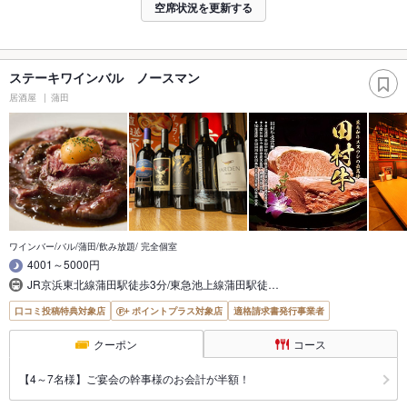
空席状況を更新する
ステーキワインバル ノースマン
居酒屋
蒲田
ワインバー/バル/蒲田/飲み放題/ 完全個室
4001～5000円
JR京浜東北線蒲田駅徒歩3分/東急池上線蒲田駅徒…
口コミ投稿特典対象店
ポイントプラス対象店
適格請求書発行事業者
クーポン
コース
【4～7名様】ご宴会の幹事様のお会計が半額！