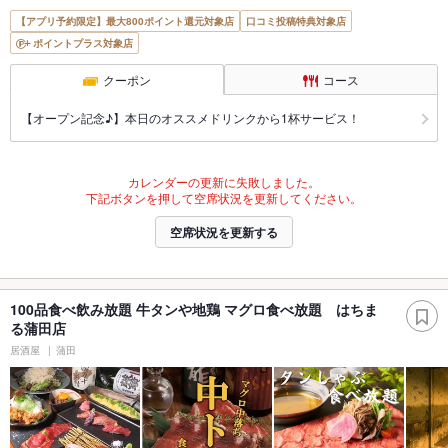
【アプリ予約限定】最大800ポイント還元対象店
口コミ投稿特典対象店
ポイントプラス対象店
クーポン
コース
【オープン記念♪】本日のオススメドリンクから1杯サービス！
カレンダーの更新に失敗しました。
下記ボタンを押して空席状況を更新してください。
空席状況を更新する
100品食べ飲み放題 牛タンや地鶏 マグロ食べ放題 はちま
る蒲田店
居酒屋
蒲田