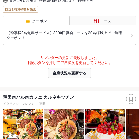
東急,JR京浜東北･根岸線蒲田駅西口より徒歩約6分
口コミ投稿特典対象店
クーポン
コース
【幹事様2名無料サービス】3000円宴会コースを20名様以上でご利用
クーポン！
カレンダーの更新に失敗しました。
下記ボタンを押して空席状況を更新してください。
空席状況を更新する
蒲田肉バル肉カフェ カルネキッチン
イタリアン・フレンチ
蒲田