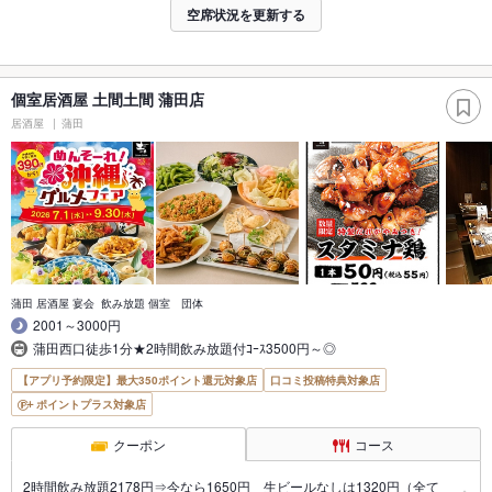
空席状況を更新する
個室居酒屋 土間土間 蒲田店
居酒屋
蒲田
蒲田 居酒屋 宴会 飲み放題 個室 団体
2001～3000円
蒲田西口徒歩1分★2時間飲み放題付ｺｰｽ3500円～◎
【アプリ予約限定】最大350ポイント還元対象店
口コミ投稿特典対象店
ポイントプラス対象店
クーポン
コース
2時間飲み放題2178円⇒今なら1650円 生ビールなしは1320円（全て