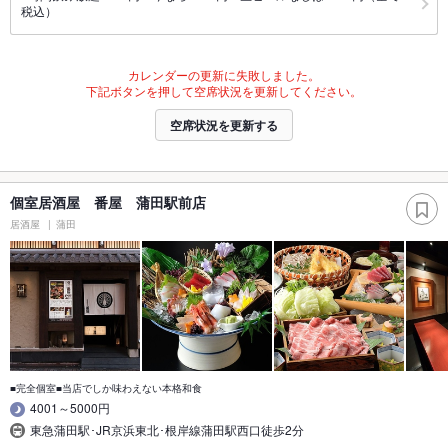
税込）
カレンダーの更新に失敗しました。
下記ボタンを押して空席状況を更新してください。
空席状況を更新する
個室居酒屋 番屋 蒲田駅前店
居酒屋
蒲田
■完全個室■当店でしか味わえない本格和食
4001～5000円
東急蒲田駅･JR京浜東北･根岸線蒲田駅西口徒歩2分