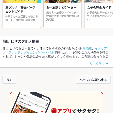
夏グルメ・宴会パーフ
食べ放題ナビゲーター
女子会完全ガイド
ェクトガイド
焼肉食べ放題やスイーツ食べ
女子会向けサービスが
放題など食べ放題お店探しの
ているお得なお店がい
幹事さんのお店探しを強力サ
決定版！
い！
ポート！お店探しの決定版！
蒲田 ピザのグルメ情報
蒲田 ピザのお店一覧です。蒲田でおすすめの料理ジャンル
居酒屋
、
イタリア
ン・フレンチ
、
ダイニングバー・バル
で探したり、予算やこだわり条件を指定
すれば、シーンや気分に合ったお店がサクサク探せます。ご希望に合ったお店
が見つからなかったら、近隣のエリア
蒲田
、
大森
、
羽田空港
もチェックしてみ
もっと見る
てください。ホットペッパーグルメなら、お得なクーポンはもちろん、こだわ
りメニュー
からあげ
、
お茶漬け
、
馬刺し
や季節のおすすめ料理など、お店の最
新情報をご紹介しているので安心！24時間使える簡単便利なネット予約が使え
るお店も拡大中です。友達どうしの飲み会にも、会社の宴会にも、デートやパ
戻る
ページの先頭へ戻る
ーティーにもお得に便利にホットペッパーグルメをご利用ください。