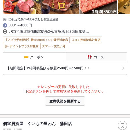
蒲田の駅近で創作和食を楽しむ個室居酒屋
3001～4000円
JR京浜東北線蒲田駅徒歩2分/東急池上線蒲田駅徒…
【アプリ予約限定】最大800ポイント還元対象店
口コミ投稿特典対象店
ポイントプラス対象店
スマート支払い可
クーポン
コース
【期間限定】2時間単品飲み放題2500円⇒1500円！！
カレンダーの更新に失敗しました。
下記ボタンを押して空席状況を更新してください。
空席状況を更新する
個室居酒屋 くいもの屋わん 蒲田店
居酒屋
蒲田