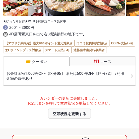
★ゆったりお得★WEB予約限定コース受付中
2001～3000円
JR蒲田駅東口を出て右､横浜銀行の地下です｡
【アプリ予約限定】最大800ポイント還元対象店
口コミ投稿特典対象店
COIN+支払い可
ポイントプラス対象店
スマート支払い可
適格請求書発行事業者
クーポン
コース
お会計金額1,000円OFF【区分65】 または500円OFF【区分72】 ※利用
金額の条件あり
カレンダーの更新に失敗しました。
下記ボタンを押して空席状況を更新してください。
空席状況を更新する