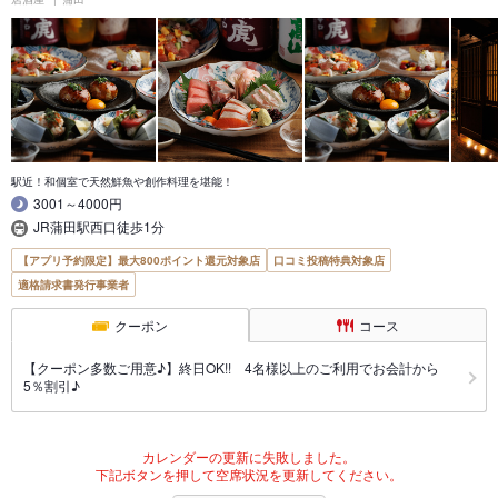
駅近！和個室で天然鮮魚や創作料理を堪能！
3001～4000円
JR蒲田駅西口徒歩1分
【アプリ予約限定】最大800ポイント還元対象店
口コミ投稿特典対象店
適格請求書発行事業者
クーポン
コース
【クーポン多数ご用意♪】終日OK!! 4名様以上のご利用でお会計から
5％割引♪
カレンダーの更新に失敗しました。
下記ボタンを押して空席状況を更新してください。