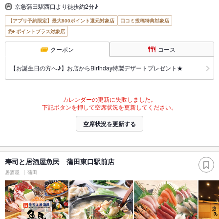
京急蒲田駅西口より徒歩約2分♪
【アプリ予約限定】最大800ポイント還元対象店
口コミ投稿特典対象店
ポイントプラス対象店
クーポン
コース
【お誕生日の方へ♪】お店からBirthday特製デザートプレゼント★
カレンダーの更新に失敗しました。
下記ボタンを押して空席状況を更新してください。
空席状況を更新する
寿司と居酒屋魚民 蒲田東口駅前店
居酒屋
蒲田