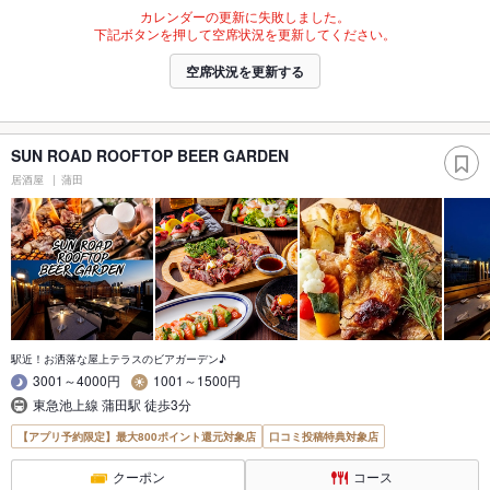
カレンダーの更新に失敗しました。
下記ボタンを押して空席状況を更新してください。
空席状況を更新する
SUN ROAD ROOFTOP BEER GARDEN
居酒屋
蒲田
駅近！お洒落な屋上テラスのビアガーデン♪
3001～4000円
1001～1500円
東急池上線 蒲田駅 徒歩3分
【アプリ予約限定】最大800ポイント還元対象店
口コミ投稿特典対象店
クーポン
コース