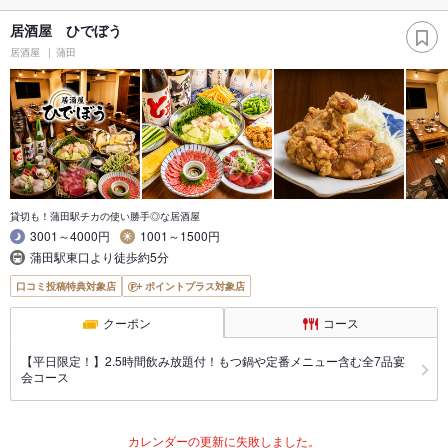
居酒屋 ひでぼう
居酒屋
蒲田
貸切も！蒲田駅チカの使い勝手◎な居酒屋
3001～4000円
1001～1500円
蒲田駅東口より徒歩約5分
口コミ投稿特典対象店
ポイントプラス対象店
クーポン
コース
【平日限定！】2.5時間飲み放題付！もつ鍋や定番メニュー含む全7品宴
会コース
カレンダーの更新に失敗しました。