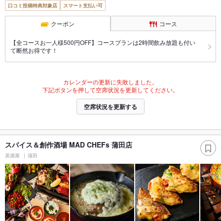
口コミ投稿特典対象店
スマート支払い可
クーポン
コース
【全コースお一人様500円OFF】コースプランは2時間飲み放題も付い
て断然お得です！
カレンダーの更新に失敗しました。
下記ボタンを押して空席状況を更新してください。
空席状況を更新する
スパイス＆創作酒場 MAD CHEFs 蒲田店
居酒屋
蒲田