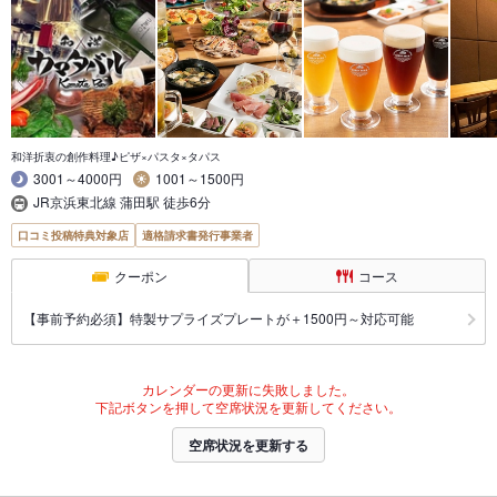
和洋折衷の創作料理♪ピザ×パスタ×タパス
3001～4000円
1001～1500円
JR京浜東北線 蒲田駅 徒歩6分
口コミ投稿特典対象店
適格請求書発行事業者
クーポン
コース
【事前予約必須】特製サプライズプレートが＋1500円～対応可能
カレンダーの更新に失敗しました。
下記ボタンを押して空席状況を更新してください。
空席状況を更新する