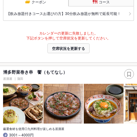
クーポン
コース
【飲み放題付きコースお選びの方】30分飲み放題が無料で延長可能！
カレンダーの更新に失敗しました。
下記ボタンを押して空席状況を更新してください。
空席状況を更新する
博多野菜巻き串 饗（もてなし）
居酒屋
蒲田
厳選食材を使用◎九州料理が楽しめる居酒屋
3001～4000円