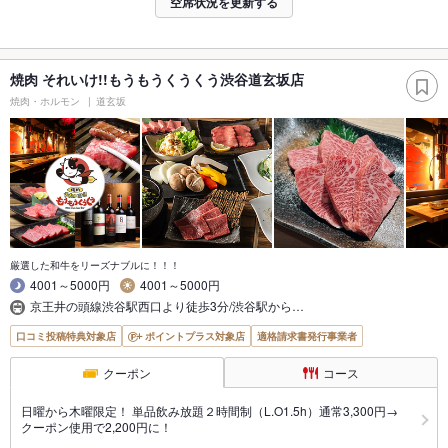
空席状況を更新する
焼肉 それいけ!!もうもうくうくう渋谷道玄坂店
焼肉・ホルモン
道玄坂
厳選した和牛をリーズナブルに！！！
4001～5000円
4001～5000円
京王井の頭線渋谷駅西口より徒歩3分/渋谷駅から…
口コミ投稿特典対象店
ポイントプラス対象店
適格請求書発行事業者
クーポン
コース
日曜から木曜限定！ 単品飲み放題２時間制（L.O1.5h）通常3,300円→
クーポン使用で2,200円に！