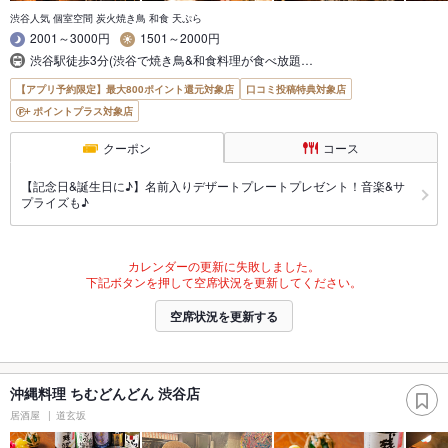
渋谷人気 個室空間 炭火焼き鳥 和食 天ぷら
2001～3000円
1501～2000円
渋谷駅徒歩3分(渋谷で焼き鳥&和食料理が食べ放題…
【アプリ予約限定】最大800ポイント還元対象店
口コミ投稿特典対象店
ポイントプラス対象店
クーポン
コース
【記念日&誕生日に♪】名前入りデザートプレートプレゼント！音楽&サ
プライズも♪
カレンダーの更新に失敗しました。
下記ボタンを押して空席状況を更新してください。
空席状況を更新する
沖縄料理 ちむどんどん 渋谷店
居酒屋
道玄坂