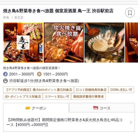
焼き鳥&野菜巻き食べ放題 個室居酒屋 鳥一王 渋谷駅前店
和食
道玄坂
焼き鳥&野菜巻き食べ放題の個室居酒屋！
2001～3000円
1501～2000円
渋谷駅徒歩1分(焼き鳥&野菜巻き食べ放題)
【アプリ予約限定】最大800ポイント還元対象店
口コミ投稿特典対象店
COIN+支払い可
ポイントプラス対象店
スマート支払い可
適格請求書発行事業者
クーポン
コース
【2時間飲み放題付】期間限定価格◎野菜巻き&炭火焼き鳥含む46品コ
ース【4000円→3000円】