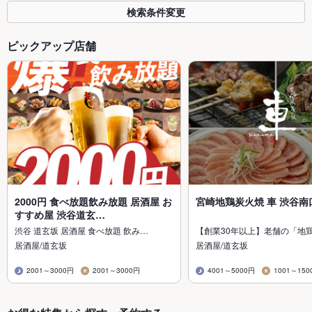
検索条件変更
ピックアップ店舗
2000円 食べ放題飲み放題 居酒屋 お
宮崎地鶏炭火焼 車 渋谷南
すすめ屋 渋谷道玄…
渋谷 道玄坂 居酒屋 食べ放題 飲み…
【創業30年以上】老舗の「地
居酒屋/道玄坂
居酒屋/道玄坂
2001～3000円
2001～3000円
4001～5000円
1001～150