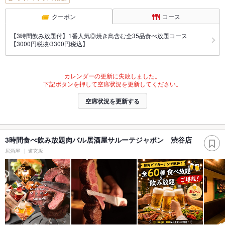
クーポン
コース
【3時間飲み放題付】1番人気◎焼き鳥含む全35品食べ放題コース
【3000円税抜/3300円税込】
カレンダーの更新に失敗しました。
下記ボタンを押して空席状況を更新してください。
空席状況を更新する
3時間食べ飲み放題肉バル居酒屋サルーテジャポン 渋谷店
居酒屋
道玄坂