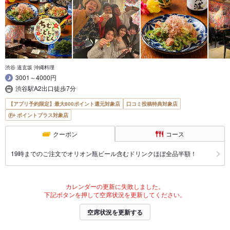
渋谷 道玄坂 沖縄料理
3001～4000円
渋谷駅A2出口徒歩7分
【アプリ予約限定】最大800ポイント還元対象店
口コミ投稿特典対象店
ポイントプラス対象店
クーポン
コース
19時までのご注文でオリオン瓶ビール含むドリンクほぼ全品半額！
カレンダーの更新に失敗しました。
下記ボタンを押して空席状況を更新してください。
空席状況を更新する