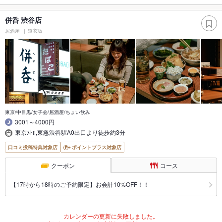
併呑 渋谷店
居酒屋
道玄坂
東京/中目黒/女子会/居酒屋/ちょい飲み
3001～4000円
東京ﾒﾄﾛ,東急渋谷駅A0出口より徒歩約3分
口コミ投稿特典対象店
ポイントプラス対象店
クーポン
コース
【17時から18時のご予約限定】お会計10%OFF！！
カレンダーの更新に失敗しました。