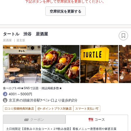
下記ボタンを押して空席状況を更新してください。
空席状況を更新する
タートル 渋谷 居酒屋
居酒屋
道玄坂
食べログ3.49★SNSで話題・雑誌掲載多数★
4001～5000円
京王井の頭線渋谷駅ｱべﾆｭｰ口より徒歩約2分
口コミ投稿特典対象店
ポイントプラス対象店
スマート支払い可
クーポン
コース
土日祝限定【昼飲み０次会コース＋２H飲み放題】看板メニュー唐墨春雨や麻婆豆腐