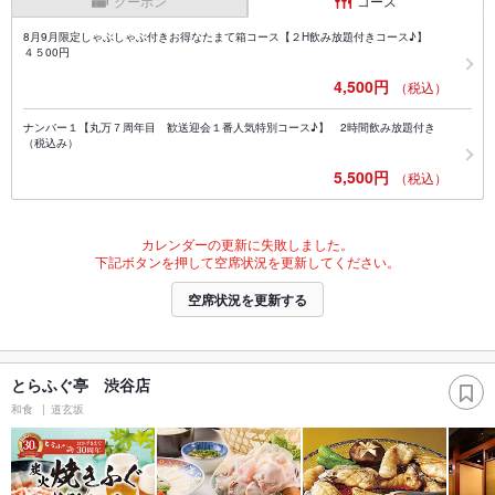
クーポン
コース
8月9月限定しゃぶしゃぶ付きお得なたまて箱コース【２H飲み放題付きコース♪】
４５00円
4,500円
（税込）
ナンバー１【丸万７周年目 歓送迎会１番人気特別コース♪】 2時間飲み放題付き
（税込み）
5,500円
（税込）
カレンダーの更新に失敗しました。
下記ボタンを押して空席状況を更新してください。
空席状況を更新する
とらふぐ亭 渋谷店
和食
道玄坂