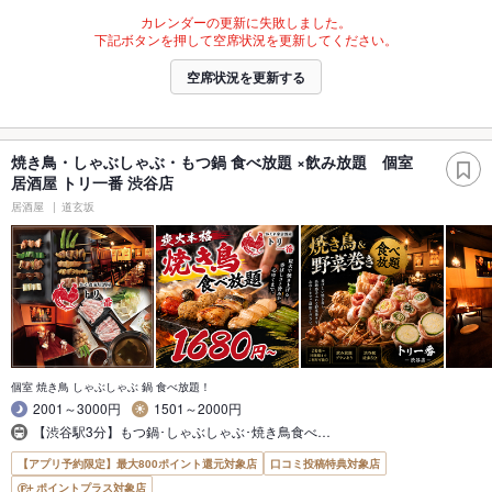
カレンダーの更新に失敗しました。
下記ボタンを押して空席状況を更新してください。
空席状況を更新する
焼き鳥・しゃぶしゃぶ・もつ鍋 食べ放題 ×飲み放題 個室
居酒屋 トリ一番 渋谷店
居酒屋
道玄坂
個室 焼き鳥 しゃぶしゃぶ 鍋 食べ放題！
2001～3000円
1501～2000円
【渋谷駅3分】もつ鍋･しゃぶしゃぶ･焼き鳥食べ…
【アプリ予約限定】最大800ポイント還元対象店
口コミ投稿特典対象店
ポイントプラス対象店