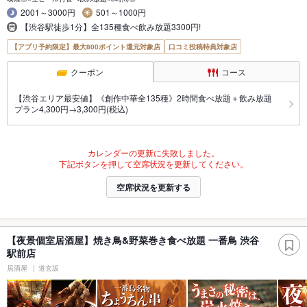
2001～3000円
501～1000円
【渋谷駅徒歩1分】全135種食べ飲み放題3300円!
【アプリ予約限定】最大800ポイント還元対象店
口コミ投稿特典対象店
クーポン
コース
【渋谷エリア最安値】《創作中華全135種》2時間食べ放題＋飲み放題
プラン4,300円→3,300円(税込)
カレンダーの更新に失敗しました。
下記ボタンを押して空席状況を更新してください。
空席状況を更新する
【夜景個室居酒屋】焼き鳥&野菜巻き食べ放題 一番鳥 渋谷
駅前店
居酒屋
道玄坂