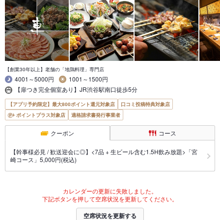
【創業30年以上】老舗の「地鶏料理」専門店
4001～5000円
1001～1500円
【扉つき完全個室あり】JR渋谷駅南口徒歩5分
【アプリ予約限定】最大800ポイント還元対象店
口コミ投稿特典対象店
ポイントプラス対象店
適格請求書発行事業者
クーポン
コース
【幹事様必見 / 歓送迎会に◎】<7品 + 生ビール含む1.5H飲み放題>「宮
崎コース」5,000円(税込)
カレンダーの更新に失敗しました。
下記ボタンを押して空席状況を更新してください。
空席状況を更新する