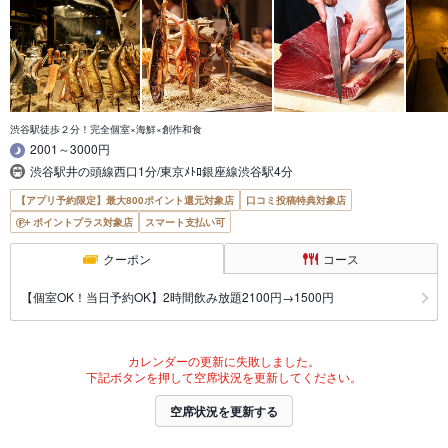
渋谷駅徒歩２分！完全個室×海鮮×創作和食
2001～3000円
渋谷駅井の頭線西口1分/東京ﾒﾄﾛ銀座線渋谷駅4分
【アプリ予約限定】最大800ポイント還元対象店
口コミ投稿特典対象店
ポイントプラス対象店
スマート支払い可
クーポン
コース
【個室OK！当日予約OK】2時間飲み放題2100円→1500円
カレンダーの更新に失敗しました。
下記ボタンを押して空席状況を更新してください。
空席状況を更新する