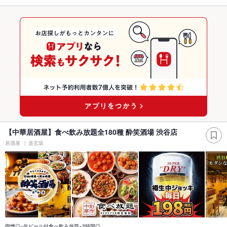
【中華居酒屋】食べ飲み放題全180種 酔笑酒場 渋谷店
居酒屋
道玄坂
喫煙◎×生ビール付食べ飲み放題×3時間◎