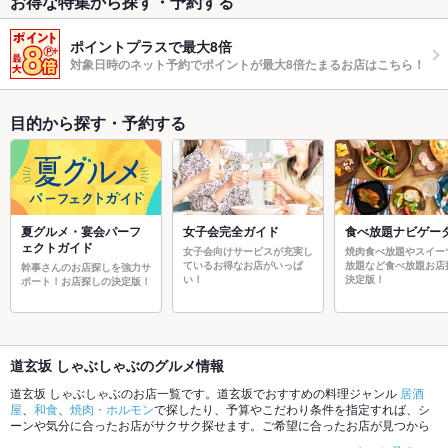
お得な特集から探す・予約する
ポイントプラスで最大8倍
対象日時のネット予約でポイントが最大8倍たまるお店はこちら！
目的から探す・予約する
夏グルメ・宴会パーフ
女子会完全ガイド
食べ放題ナビゲー
ェクトガイド
女子会向けサービスが充実し
焼肉食べ放題やスイー
ているお得なお店がいっぱ
放題など食べ放題お店
幹事さんのお店探しを強力サ
い！
決定版！
ポート！お店探しの決定版！
道玄坂 しゃぶしゃぶのグルメ情報
道玄坂 しゃぶしゃぶのお店一覧です。道玄坂でおすすめの料理ジャンル
居酒
屋
、
和食
、
焼肉・ホルモン
で探したり、予算やこだわり条件を指定すれば、シ
ーンや気分に合ったお店がサクサク探せます。ご希望に合ったお店が見つから
なかったら、近隣のエリア
道玄坂
、
渋谷センター街
、
宇田川町
もチェックして