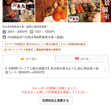
焼き鳥&野菜巻き食べ放題の個室居酒屋！
2001～3000円
1001～1500円
渋谷駅徒歩1分(焼き鳥&野菜巻き食べ放題)
【アプリ予約限定】最大800ポイント還元対象店
口コミ投稿特典対象店
ポイントプラス対象店
適格請求書発行事業者
クーポン
コース
X【3時間プレミアム飲み放題付】炭火焼き鳥＆おでん含む30品食べ放
題コース【6000円→4500円】
カレンダーの更新に失敗しました。
下記ボタンを押して空席状況を更新してください。
空席状況を更新する