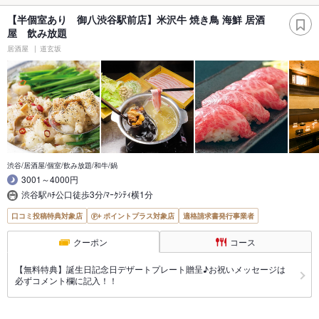
【半個室あり 御八渋谷駅前店】米沢牛 焼き鳥 海鮮 居酒
屋 飲み放題
居酒屋
道玄坂
渋谷/居酒屋/個室/飲み放題/和牛/鍋
3001～4000円
渋谷駅ﾊﾁ公口徒歩3分/ﾏｰｸｼﾃｨ横1分
口コミ投稿特典対象店
ポイントプラス対象店
適格請求書発行事業者
クーポン
コース
【無料特典】誕生日記念日デザートプレート贈呈♪お祝いメッセージは
必ずコメント欄に記入！！