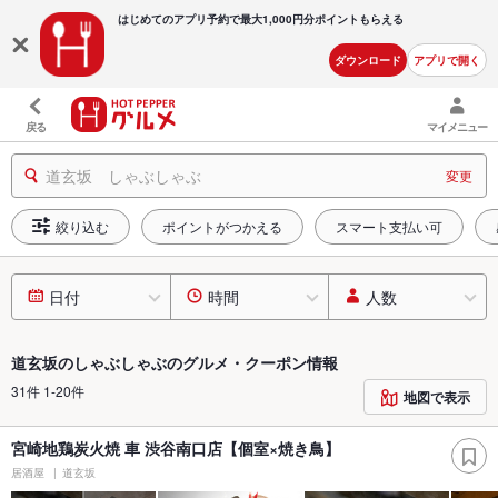
はじめてのアプリ予約で最大
1,000円分ポイントもらえる
ダウンロード
アプリで開く
戻る
マイメニュー
道玄坂 しゃぶしゃぶ
変更
絞り込む
ポイントがつかえる
スマート支払い可
日付
時間
人数
道玄坂のしゃぶしゃぶのグルメ・クーポン情報
31件 1-20件
地図で表示
宮崎地鶏炭火焼 車 渋谷南口店【個室×焼き鳥】
居酒屋
道玄坂