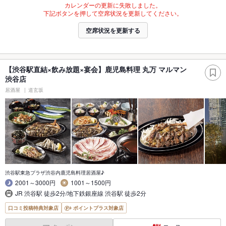
カレンダーの更新に失敗しました。
下記ボタンを押して空席状況を更新してください。
空席状況を更新する
【渋谷駅直結×飲み放題×宴会】鹿児島料理 丸万 マルマン
渋谷店
居酒屋
道玄坂
渋谷駅東急プラザ渋谷内鹿児島料理居酒屋♪
2001～3000円
1001～1500円
JR 渋谷駅 徒歩2分/地下鉄銀座線 渋谷駅 徒歩2分
口コミ投稿特典対象店
ポイントプラス対象店