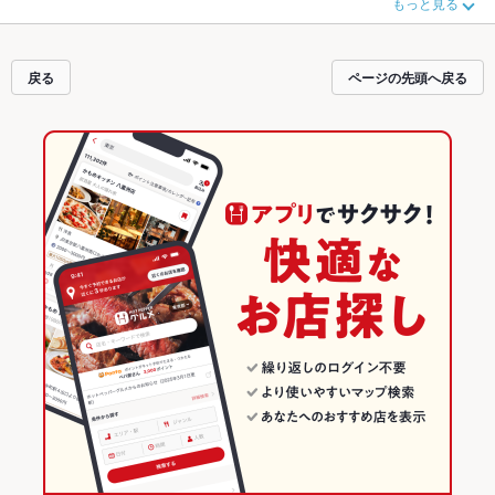
もっと見る
みてください。ホットペッパーグルメなら、お得なクーポンはもちろん、こだ
わりメニュー
からあげ
、
お茶漬け
、
手羽先
や季節のおすすめ料理など、お店の
最新情報をご紹介しているので安心！24時間使える簡単便利なネット予約が使
えるお店も拡大中です。友達どうしの飲み会にも、会社の宴会にも、デートや
戻る
ページの先頭へ戻る
パーティーにもお得に便利にホットペッパーグルメをご利用ください。