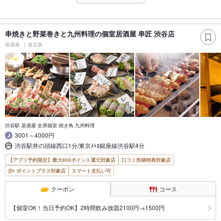
串焼きと野菜巻きと九州料理の個室居酒屋 串匠 渋谷店
居酒屋
道玄坂
渋谷駅 居酒屋 全席個室 焼き鳥 九州料理
3001～4000円
渋谷駅井の頭線西口1分/東京ﾒﾄﾛ銀座線渋谷駅4分
【アプリ予約限定】最大800ポイント還元対象店
口コミ投稿特典対象店
ポイントプラス対象店
スマート支払い可
クーポン
コース
【個室OK！当日予約OK】2時間飲み放題2100円→1500円