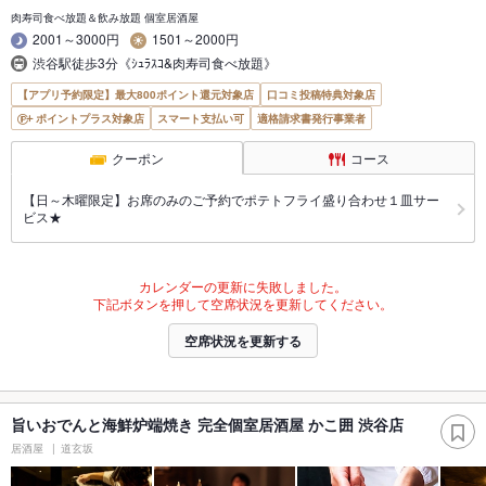
肉寿司食べ放題＆飲み放題 個室居酒屋
2001～3000円
1501～2000円
渋谷駅徒歩3分《ｼｭﾗｽｺ&肉寿司食べ放題》
【アプリ予約限定】最大800ポイント還元対象店
口コミ投稿特典対象店
ポイントプラス対象店
スマート支払い可
適格請求書発行事業者
クーポン
コース
【日～木曜限定】お席のみのご予約でポテトフライ盛り合わせ１皿サー
ビス★
カレンダーの更新に失敗しました。
下記ボタンを押して空席状況を更新してください。
空席状況を更新する
旨いおでんと海鮮炉端焼き 完全個室居酒屋 かこ囲 渋谷店
居酒屋
道玄坂