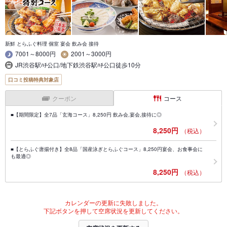
新鮮 とらふぐ料理 個室 宴会 飲み会 接待
7001～8000円
2001～3000円
JR渋谷駅ﾊﾁ公口/地下鉄渋谷駅ﾊﾁ公口徒歩10分
口コミ投稿特典対象店
クーポン
コース
■【期間限定】全7品「玄海コース」8,250円 飲み会,宴会,接待に◎
8,250円
（税込）
■【とらふぐ唐揚付き】全8品「国産泳ぎとらふぐコース」8,250円宴会、お食事会に
も最適◎
8,250円
（税込）
カレンダーの更新に失敗しました。
下記ボタンを押して空席状況を更新してください。