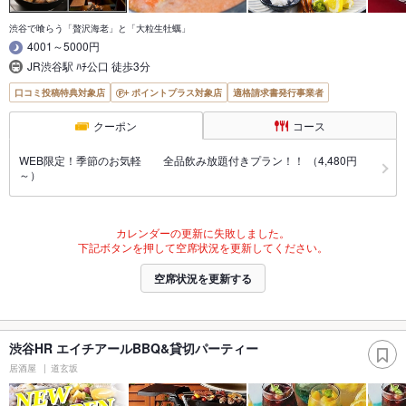
渋谷で喰らう「贅沢海老」と「大粒生牡蠣」
4001～5000円
JR渋谷駅 ﾊﾁ公口 徒歩3分
口コミ投稿特典対象店
ポイントプラス対象店
適格請求書発行事業者
クーポン
コース
WEB限定！季節のお気軽 全品飲み放題付きプラン！！ （4,480円
～）
カレンダーの更新に失敗しました。
下記ボタンを押して空席状況を更新してください。
空席状況を更新する
渋谷HR エイチアールBBQ&貸切パーティー
居酒屋
道玄坂