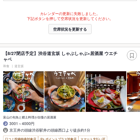
カレンダーの更新に失敗しました。
下記ボタンを押して空席状況を更新してください。
空席状況を更新する
【8/27閉店予定】渋谷道玄坂 しゃぶしゃぶ×居酒屋 ウエチ
ャベ
和食
道玄坂
富山の旬魚と郷土料理が自慢の居酒屋
3001～4000円
京王井の頭線渋谷駅井の頭線西口より徒歩約1分
口コミ投稿特典対象店
ポイントプラス対象店
スマート支払い可