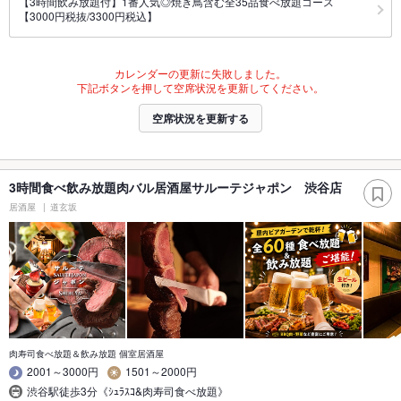
【3時間飲み放題付】1番人気◎焼き鳥含む全35品食べ放題コース
【3000円税抜/3300円税込】
カレンダーの更新に失敗しました。
下記ボタンを押して空席状況を更新してください。
空席状況を更新する
3時間食べ飲み放題肉バル居酒屋サルーテジャポン 渋谷店
居酒屋
道玄坂
肉寿司食べ放題＆飲み放題 個室居酒屋
2001～3000円
1501～2000円
渋谷駅徒歩3分《ｼｭﾗｽｺ&肉寿司食べ放題》