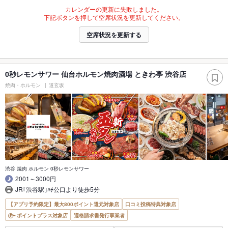
カレンダーの更新に失敗しました。
下記ボタンを押して空席状況を更新してください。
空席状況を更新する
0秒レモンサワー 仙台ホルモン焼肉酒場 ときわ亭 渋谷店
焼肉・ホルモン
道玄坂
渋谷 焼肉 ホルモン 0秒レモンサワー
2001～3000円
JR｢渋谷駅｣ﾊﾁ公口より徒歩5分
【アプリ予約限定】最大800ポイント還元対象店
口コミ投稿特典対象店
ポイントプラス対象店
適格請求書発行事業者