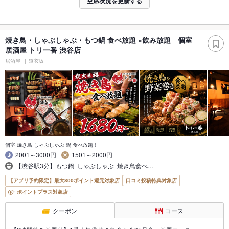
空席状況を更新する
焼き鳥・しゃぶしゃぶ・もつ鍋 食べ放題 ×飲み放題 個室
居酒屋 トリ一番 渋谷店
居酒屋
道玄坂
個室 焼き鳥 しゃぶしゃぶ 鍋 食べ放題！
2001～3000円
1501～2000円
【渋谷駅3分】もつ鍋･しゃぶしゃぶ･焼き鳥食べ…
【アプリ予約限定】最大800ポイント還元対象店
口コミ投稿特典対象店
ポイントプラス対象店
クーポン
コース