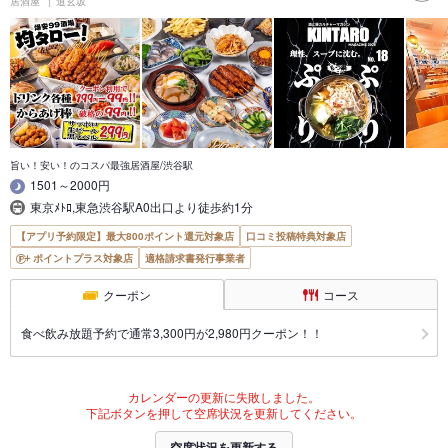
居酒屋
道玄坂
旨い！安い！のコスパ最強居酒屋/渋谷駅
1501～2000円
東京ﾒﾄﾛ,東急渋谷駅A0出口より徒歩約1分
【アプリ予約限定】最大800ポイント還元対象店
口コミ投稿特典対象店
ポイントプラス対象店
適格請求書発行事業者
クーポン
コース
食べ飲み放題予約で通常3,300円が2,980円クーポン！！
カレンダーの更新に失敗しました。
下記ボタンを押して空席状況を更新してください。
空席状況を更新する