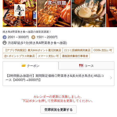
焼き鳥&野菜巻き食べ放題の個室居酒屋！
2001～3000円
1501～2000円
渋谷駅徒歩1分(焼き鳥&野菜巻き食べ放題)
【アプリ予約限定】最大800ポイント還元対象店
口コミ投稿特典対象店
COIN+支払い可
ポイントプラス対象店
スマート支払い可
適格請求書発行事業者
クーポン
コース
【2時間飲み放題付】期間限定価格◎野菜巻き&炭火焼き鳥含む46品コ
ース【4000円→3000円】
カレンダーの更新に失敗しました。
下記ボタンを押して空席状況を更新してください。
空席状況を更新する