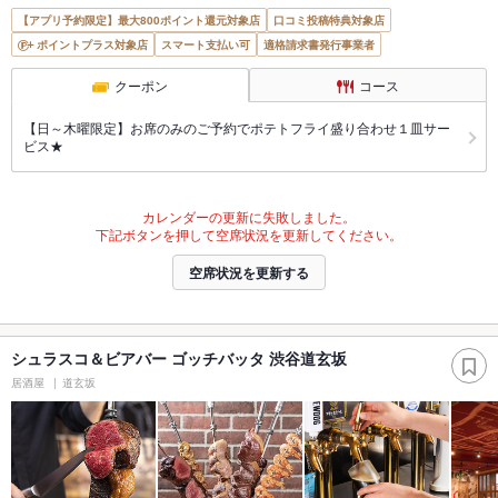
【アプリ予約限定】最大800ポイント還元対象店
口コミ投稿特典対象店
ポイントプラス対象店
スマート支払い可
適格請求書発行事業者
クーポン
コース
【日～木曜限定】お席のみのご予約でポテトフライ盛り合わせ１皿サー
ビス★
カレンダーの更新に失敗しました。
下記ボタンを押して空席状況を更新してください。
空席状況を更新する
シュラスコ＆ビアバー ゴッチバッタ 渋谷道玄坂
居酒屋
道玄坂