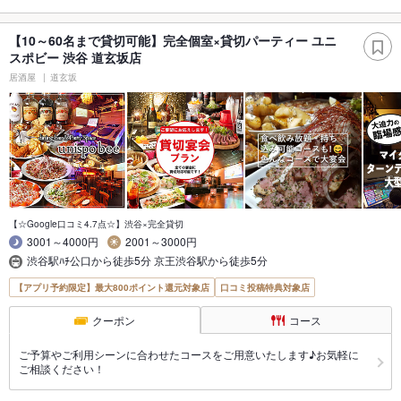
【10～60名まで貸切可能】完全個室×貸切パーティー ユニ
スポビー 渋谷 道玄坂店
居酒屋
道玄坂
【☆Google口コミ4.7点☆】渋谷×完全貸切
3001～4000円
2001～3000円
渋谷駅ﾊﾁ公口から徒歩5分 京王渋谷駅から徒歩5分
【アプリ予約限定】最大800ポイント還元対象店
口コミ投稿特典対象店
クーポン
コース
ご予算やご利用シーンに合わせたコースをご用意いたします♪お気軽に
ご相談ください！