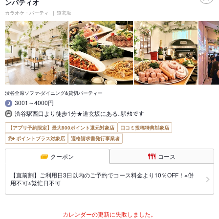
ンパティオ
カラオケ・パーティ
道玄坂
渋谷全席ソファ-ダイニング&貸切パーティー
3001～4000円
渋谷駅西口より徒歩1分★道玄坂にある､駅ﾁｶです
【アプリ予約限定】最大800ポイント還元対象店
口コミ投稿特典対象店
ポイントプラス対象店
適格請求書発行事業者
クーポン
コース
【直前割】ご利用日3日以内のご予約でコース料金より10％OFF！※併
用不可※繁忙日不可
カレンダーの更新に失敗しました。