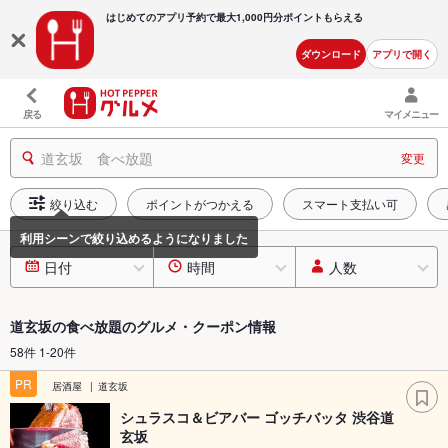
はじめてのアプリ予約で最大
1,000円分ポイントもらえる
ダウンロード
アプリで開く
戻る
マイメニュー
道玄坂 食べ放題
変更
絞り込む
ポイントがつかえる
スマート支払い可
日付
時間
人数
道玄坂の食べ放題のグルメ・クーポン情報
58件 1-20件
PR
居酒屋
道玄坂
シュラスコ＆ビアバー ゴッチバッタ 渋谷道
玄坂