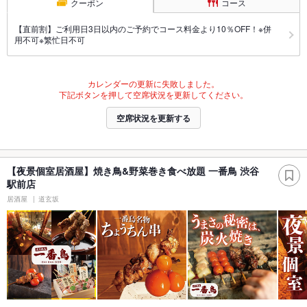
クーポン
コース
【直前割】ご利用日3日以内のご予約でコース料金より10％OFF！※併
用不可※繁忙日不可
カレンダーの更新に失敗しました。
下記ボタンを押して空席状況を更新してください。
空席状況を更新する
【夜景個室居酒屋】焼き鳥&野菜巻き食べ放題 一番鳥 渋谷
駅前店
居酒屋
道玄坂