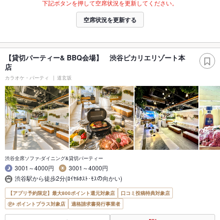
下記ボタンを押して空席状況を更新してください。
空席状況を更新する
【貸切パーティー& BBQ会場】 渋谷ピカリエリゾート本
店
カラオケ・パーティ
道玄坂
渋谷全席ソファ-ダイニング&貸切パーティー
3001～4000円
3001～4000円
渋谷駅から徒歩2分(ﾛｲﾔﾙﾎｽﾄ･ﾓｽの向かい)
【アプリ予約限定】最大800ポイント還元対象店
口コミ投稿特典対象店
ポイントプラス対象店
適格請求書発行事業者