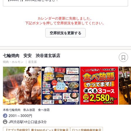
カレンダーの更新に失敗しました。
下記ボタンを押して空席状況を更新してください。
空席状況を更新する
七輪焼肉 安安 渋谷道玄坂店
焼肉・ホルモン
道玄坂
本格七輪焼肉 飲み放題 食べ放題
2001～3000円
JR渋谷駅ﾊﾁ公口徒歩3分
【アプリ予約限定】最大800ポイント還元対象店
口コミ投稿特典対象店