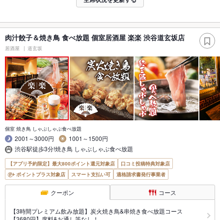
肉汁餃子＆焼き鳥 食べ放題 個室居酒屋 楽楽 渋谷道玄坂店
居酒屋
道玄坂
個室 焼き鳥 しゃぶしゃぶ食べ放題
2001～3000円
1001～1500円
渋谷駅徒歩3分!焼き鳥 しゃぶしゃぶ食べ放題
【アプリ予約限定】最大800ポイント還元対象店
口コミ投稿特典対象店
ポイントプラス対象店
スマート支払い可
適格請求書発行事業者
クーポン
コース
【3時間プレミアム飲み放題】炭火焼き鳥&串焼き食べ放題コース
【3680円】席料&お通し等なし！