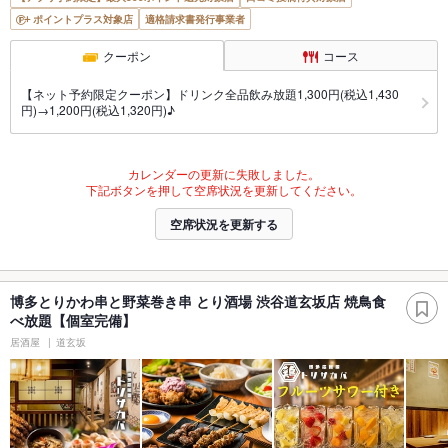
ポイントプラス対象店
適格請求書発行事業者
クーポン
コース
【ネット予約限定クーポン】ドリンク全品飲み放題1,300円(税込1,430
円)→1,200円(税込1,320円)♪
カレンダーの更新に失敗しました。
下記ボタンを押して空席状況を更新してください。
空席状況を更新する
博多とりかわ串と野菜巻き串 とり酒場 渋谷道玄坂店 焼鳥食
べ放題【個室完備】
居酒屋
道玄坂