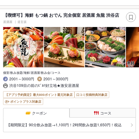
【喫煙可】海鮮 もつ鍋 おでん 完全個室 居酒屋 魚龍 渋谷店
居酒屋
道玄坂
個室/飲み放題/海鮮/居酒屋/飲み会/コース
2001～3000円
2001～3000円
渋谷109目の前のﾋﾞﾙ!!好立地★激安居酒屋
【アプリ予約限定】最大800ポイント還元対象店
口コミ投稿特典対象店
ポイントプラス対象店
クーポン
コース
【期間限定】90分飲み放題→1,100円！2時間飲み放題1,650円！税込