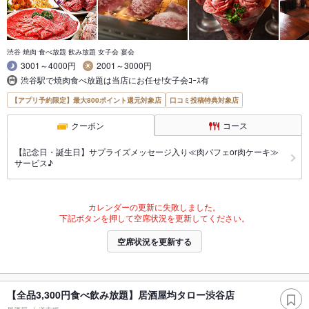
渋谷 焼肉 食べ放題 飲み放題 女子会 宴会
3001～4000円
2001～3000円
渋谷駅で焼肉食べ放題は当店にお任せ!女子会ｺｰｽ有
【アプリ予約限定】最大800ポイント還元対象店
口コミ投稿特典対象店
クーポン
コース
【記念日・誕生日】サプライズメッセージ入り≪肉パフェor肉ケーキ≫
サービス♪
カレンダーの更新に失敗しました。
下記ボタンを押して空席状況を更新してください。
空席状況を更新する
【全品3,300円食べ飲み放題】居酒屋均タロー渋谷店