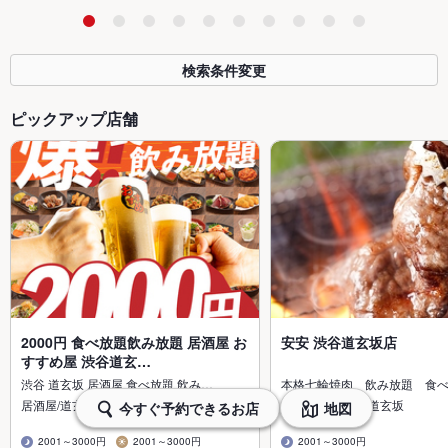
検索条件変更
ピックアップ店舗
2000円 食べ放題飲み放題 居酒屋 お
安安 渋谷道玄坂店
すすめ屋 渋谷道玄…
渋谷 道玄坂 居酒屋 食べ放題 飲み…
本格七輪焼肉 飲み放題 食
居酒屋/道玄坂
焼肉・ホルモン/道玄坂
今すぐ予約できるお店
地図
2001～3000円
2001～3000円
2001～3000円