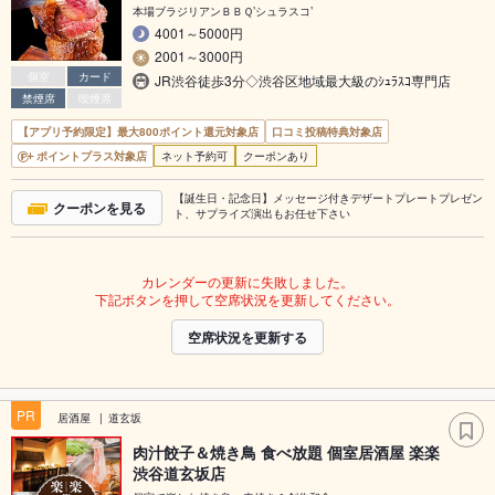
本場ブラジリアンＢＢＱ’シュラスコ’
4001～5000円
2001～3000円
個室
カード
JR渋谷徒歩3分◇渋谷区地域最大級のｼｭﾗｽｺ専門店
禁煙席
喫煙席
【アプリ予約限定】最大800ポイント還元対象店
口コミ投稿特典対象店
ポイントプラス対象店
ネット予約可
クーポンあり
【誕生日・記念日】メッセージ付きデザートプレートプレゼン
クーポンを見る
ト、サプライズ演出もお任せ下さい
カレンダーの更新に失敗しました。
下記ボタンを押して空席状況を更新してください。
空席状況を更新する
PR
居酒屋
道玄坂
肉汁餃子＆焼き鳥 食べ放題 個室居酒屋 楽楽
渋谷道玄坂店