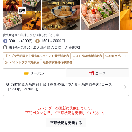
炭火焼き鳥の美味しさを追求した「とり幸」
3001～4000円
1501～2000円
渋谷駅徒歩5分 炭火焼き鳥の美味しさを追求!
【アプリ予約限定】最大800ポイント還元対象店
口コミ投稿特典対象店
COIN+支払い可
ポイントプラス対象店
適格請求書発行事業者
クーポン
コース
G【3時間飲み放題付】出汁香る名物おでん食べ放題◎全9品コース
【4780円→3780円】
カレンダーの更新に失敗しました。
下記ボタンを押して空席状況を更新してください。
空席状況を更新する