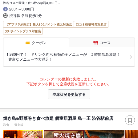
渋谷コスパ最強！食べ飲み放題3,980円～
2001～3000円
渋谷駅 各線徒歩1分
【アプリ予約限定】最大800ポイント還元対象店
口コミ投稿特典対象店
ポイントプラス対象店
クーポン
コース
1,980円で！ ドリンク約70種類の全メニューが ２時間飲み放題！
豊富なメニューで大満足！
カレンダーの更新に失敗しました。
下記ボタンを押して空席状況を更新してください。
空席状況を更新する
焼き鳥&野菜巻き食べ放題 個室居酒屋 鳥一王 渋谷駅前店
和食
道玄坂