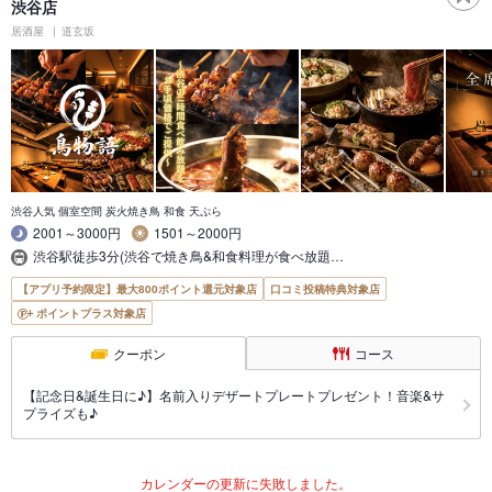
渋谷店
居酒屋
道玄坂
渋谷人気 個室空間 炭火焼き鳥 和食 天ぷら
2001～3000円
1501～2000円
渋谷駅徒歩3分(渋谷で焼き鳥&和食料理が食べ放題…
【アプリ予約限定】最大800ポイント還元対象店
口コミ投稿特典対象店
ポイントプラス対象店
クーポン
コース
【記念日&誕生日に♪】名前入りデザートプレートプレゼント！音楽&サ
プライズも♪
カレンダーの更新に失敗しました。