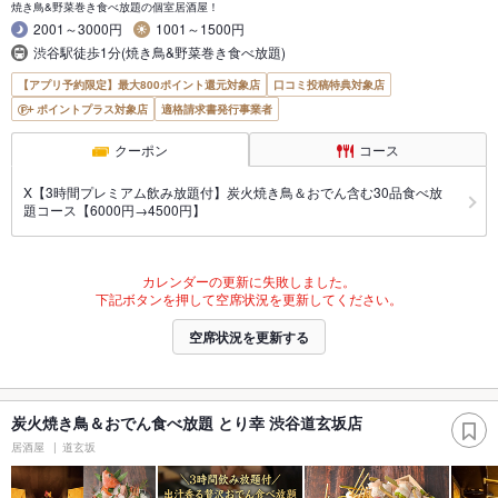
焼き鳥&野菜巻き食べ放題の個室居酒屋！
2001～3000円
1001～1500円
渋谷駅徒歩1分(焼き鳥&野菜巻き食べ放題)
【アプリ予約限定】最大800ポイント還元対象店
口コミ投稿特典対象店
ポイントプラス対象店
適格請求書発行事業者
クーポン
コース
X【3時間プレミアム飲み放題付】炭火焼き鳥＆おでん含む30品食べ放
題コース【6000円→4500円】
カレンダーの更新に失敗しました。
下記ボタンを押して空席状況を更新してください。
空席状況を更新する
炭火焼き鳥＆おでん食べ放題 とり幸 渋谷道玄坂店
居酒屋
道玄坂