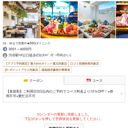
23：30まで営業中★BBQダイニング
3001～4000円
渋谷駅ﾊﾁ公口徒歩2分(ﾓｽﾊﾞｰｶﾞｰの向かい)
【アプリ予約限定】最大800ポイント還元対象店
口コミ投稿特典対象店
ポイントプラス対象店
適格請求書発行事業者
クーポン
コース
【直前割】ご利用日3日以内のご予約でコース料金より10％OFF！※併
用不可※繁忙日不可
カレンダーの更新に失敗しました。
下記ボタンを押して空席状況を更新してください。