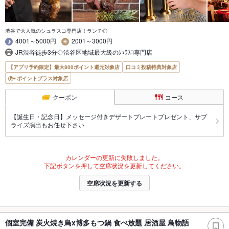
渋谷で大人気のシュラスコ専門店！ランチ◎
4001～5000円
2001～3000円
JR渋谷徒歩3分◇渋谷区地域最大級のｼｭﾗｽｺ専門店
【アプリ予約限定】最大800ポイント還元対象店
口コミ投稿特典対象店
ポイントプラス対象店
クーポン
コース
【誕生日・記念日】メッセージ付きデザートプレートプレゼント、サプ
ライズ演出もお任せ下さい
カレンダーの更新に失敗しました。
下記ボタンを押して空席状況を更新してください。
空席状況を更新する
個室完備 炭火焼き鳥x博多もつ鍋 食べ放題 居酒屋 鳥物語