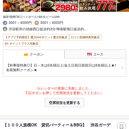
個室/喫煙OK◎ハイボール188/生ビール299
3001～4000円
3001～4000円
渋谷駅井の頭線西口徒歩約3分/神泉駅南口徒歩約…
【アプリ予約限定】最大800ポイント還元対象店
口コミ投稿特典対象店
ポイントプラス対象店
クーポン
コース
【幹事様特典◎】日～木は6名様以上/金土日祝日祝前日は8名様以上★1
名様無料クーポン★
カレンダーの更新に失敗しました。
下記ボタンを押して空席状況を更新してください。
空席状況を更新する
【１００人規模OK 貸切パーティー＆BBQ】 渋谷ガーデ