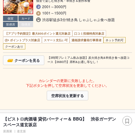
個室で楽しむ焼き鳥・串焼き＆創作和食
2001～3000円
1001～1500円
個室
カード
渋谷駅徒歩3分!焼き鳥 しゃぶしゃぶ食べ放題
禁煙席
喫煙席
【アプリ予約限定】最大800ポイント還元対象店
口コミ投稿特典対象店
ポイントプラス対象店
スマート支払い可
適格請求書発行事業者
ネット予約可
クーポンあり
【3時間プレミアム飲み放題】炭火焼き鳥&串焼き食べ放題コ
クーポンを見る
ース【3680円】席料&お通し等なし！
カレンダーの更新に失敗しました。
下記ボタンを押して空席状況を更新してください。
空席状況を更新する
【ビストロ肉酒場 貸切パーティー＆ BBQ】 渋谷ガーデン
スペース道玄坂店
居酒屋
道玄坂