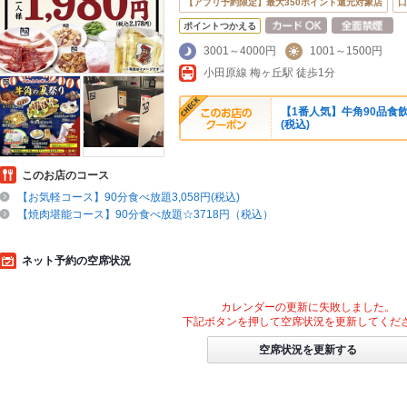
【アプリ予約限定】最大350ポイント還元対象店
口
ポイントつかえる
3001～4000円
1001～1500円
小田原線 梅ヶ丘駅 徒歩1分
【1番人気】牛角90品食飲放題
(税込)
このお店のコース
【お気軽コース】90分食べ放題3,058円(税込)
【焼肉堪能コース】90分食べ放題☆3718円（税込）
ネット予約の空席状況
カレンダーの更新に失敗しました。
下記ボタンを押して空席状況を更新してくだ
空席状況を更新する