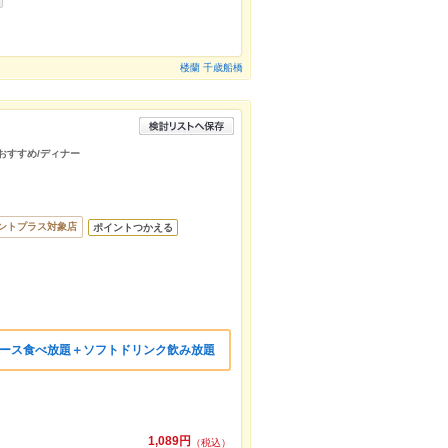
楼蘭 千歳船橋
/おすすめ/ディナー
ントプラス対象店
ポイントつかえる
軽コース食べ放題＋ソフトドリンク飲み放題
1,089円
（税込）