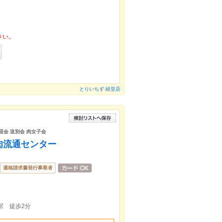
さい。
とりいちず 経堂店
迎会 送別会 肉女子会
肉流通センター
適格請求書発行事業者
駅 徒歩2分