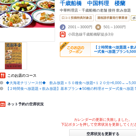
千歳船橋 中国料理 楼蘭
中華料理店・千歳船橋の老舗 接待 飲み放題
口コミ投稿特典対象店
適格請求書発行事業者
ポ
2001～3000円
501～1000円
小田急線千歳船橋駅徒歩3分
【２時間食べ放題題＋飲
ー式食べ放題プラン5,500→
このお店のコース
◆大海老チリソース付◆ 飲み放題＋５０種食べ放題<１２０分>6,000→→5,0
【２時間食べ放題題＋飲み放題】基本プラン★50種の料理オーダー式食べ放題 5,50
ネット予約の空席状況
カレンダーの更新に失敗しました。
下記ボタンを押して空席状況を更新してくだ
空席状況を更新する