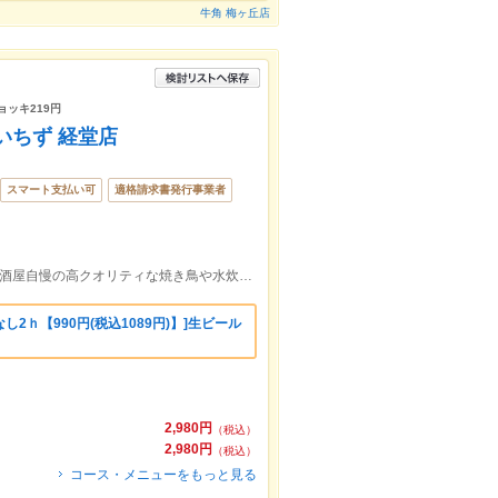
牛角 梅ヶ丘店
ョッキ219円
いちず 経堂店
スマート支払い可
適格請求書発行事業者
経堂駅南口より徒歩約3分の好立地！当居酒屋自慢の高クオリティな焼き鳥や水炊きをリーズナブルにご堪能いただけます！
2ｈ【990円(税込1089円)】]生ビール
2,980円
（税込）
2,980円
（税込）
コース・メニューをもっと見る