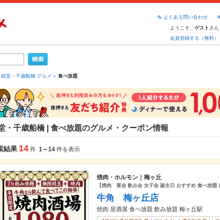
よくある問い合わせ
ようこそ、
さん
ゲスト
会員登録する（無料）
経堂・千歳船橋 グルメ
食べ放題
堂・千歳船橋 | 食べ放題のグルメ・クーポン情報
14
索結果
件
1～14
件を表示
焼肉・ホルモン｜梅ヶ丘
【焼肉 宴会 飲み会 女子会 誕生日 おすすめ 食べ放題
牛角 梅ヶ丘店
焼肉 居酒屋 食べ放題 飲み放題 梅ヶ丘駅