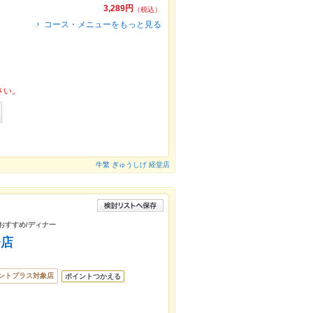
3,289円
（税込）
コース・メニューをもっと見る
さい。
牛繁 ぎゅうしげ 経堂店
/おすすめ/ディナー
橋店
ントプラス対象店
ポイントつかえる