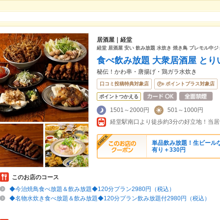
居酒屋｜経堂
経堂 居酒屋 安い 飲み放題 水炊き 焼き鳥 プレモル中ジ
食べ飲み放題 大衆居酒屋 とり
秘伝！かわ串・唐揚げ・鶏ガラ水炊き
口コミ投稿特典対象店
ポイントプラス対象店
ポイントつかえる
1501～2000円
501～1000円
単品飲み放題！生ビールなし
有り＋330円
このお店のコース
◆今治焼鳥食べ放題＆飲み放題◆120分プラン2980円（税込）
◆名物水炊き食べ放題＆飲み放題◆120分プラン飲み放題付2980円（税込）