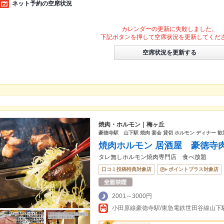
ネット予約の空席状況
カレンダーの更新に失敗しました。
下記ボタンを押して空席状況を更新してくだ
空席状況を更新する
焼肉・ホルモン｜梅ヶ丘
豪徳寺駅 山下駅 焼肉 宴会 貸切 ホルモン ディナー 歓
焼肉ホルモン 居酒屋 豪徳寺
タレ無しホルモン焼肉専門店 食べ放題
口コミ投稿特典対象店
ポイントプラス対象店
2001～3000円
小田原線豪徳寺駅/東急電鉄世田谷線山下