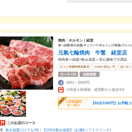
焼肉・ホルモン｜経堂
食べ放題/飲み放題/ギュウシゲ/ぎゅうしげ/家族/グルメ
元氣七輪焼肉 牛繁 経堂店
焼肉食べ放題×飲み放題＝安心価格で大満足
口コミ投稿特典対象店
COIN+支払い可
ポイ
2001～3000円
小田急小田原線 経堂駅から徒歩3分
【60分3300円】お手
このお店のコース
飲み放題だけでもOK！【100分飲み放題】 (お酒&ソフトドリンク)