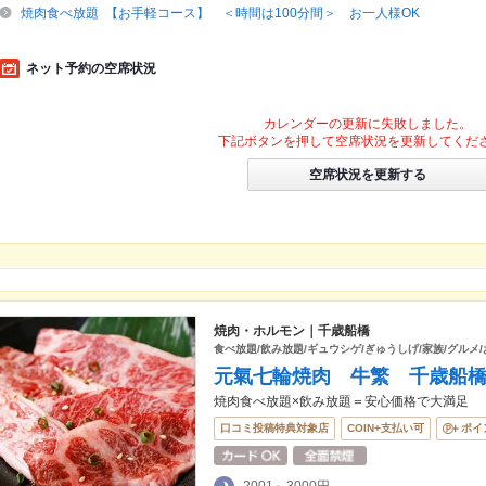
焼肉食べ放題 【お手軽コース】 ＜時間は100分間＞ お一人様OK
ネット予約の空席状況
カレンダーの更新に失敗しました。
下記ボタンを押して空席状況を更新してくだ
空席状況を更新する
焼肉・ホルモン｜千歳船橋
食べ放題/飲み放題/ギュウシゲ/ぎゅうしげ/家族/グルメ
元氣七輪焼肉 牛繁 千歳船
焼肉食べ放題×飲み放題＝安心価格で大満足
口コミ投稿特典対象店
COIN+支払い可
ポイ