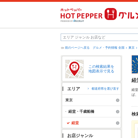
前のページへ戻る
グルメ・予約情報 全国
東京
この検索結果を
地図表示で見る
経
エリア
都道府県を選び直す
経
ば
や
東京
う
経堂・千歳船橋
検
経堂
お店ジャンル