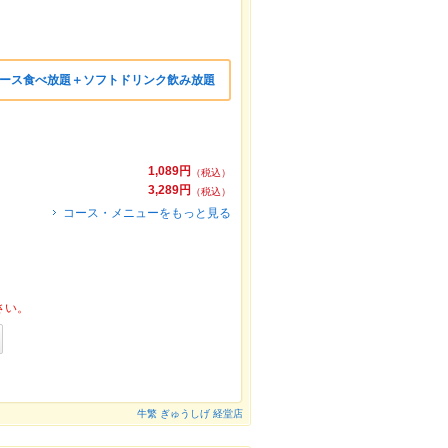
軽コース食べ放題＋ソフトドリンク飲み放題
1,089円
（税込）
3,289円
（税込）
コース・メニューをもっと見る
さい。
牛繁 ぎゅうしげ 経堂店