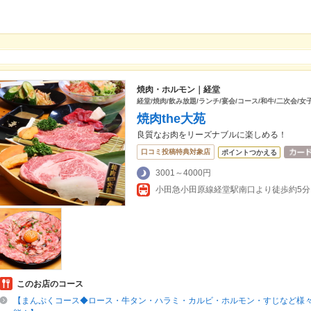
焼肉・ホルモン｜経堂
経堂/焼肉/飲み放題/ランチ/宴会/コース/和牛/二次会/女
焼肉the大苑
良質なお肉をリーズナブルに楽しめる！
口コミ投稿特典対象店
ポイントつかえる
3001～4000円
小田急小田原線経堂駅南口より徒歩約5分
このお店のコース
【まんぷくコース◆ロース・牛タン・ハラミ・カルビ・ホルモン・すじなど様