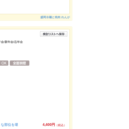
盛岡冷麺と焼肉 れんが
子会/新年会/忘年会
々な部位を堪
4,400円
（税込）