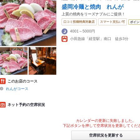
盛岡冷麺と焼肉 れんが
上質の焼肉をリーズナブルにご提供！
口コミ投稿特典対象店
スマート支払い可
ポイン
4001～5000円
小田急線「経堂駅」南口 徒歩3分
このお店のコース
れんがコース
ネット予約の空席状況
カレンダーの更新に失敗しました。
下記ボタンを押して空席状況を更新してくだ
空席状況を更新する