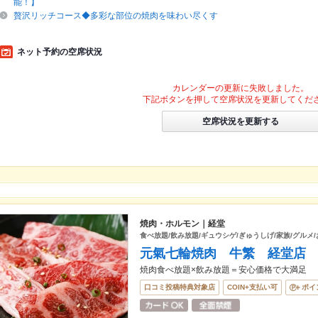
能！】
贅沢リッチコース◆多彩な部位の焼肉を味わい尽くす
ネット予約の空席状況
カレンダーの更新に失敗しました。
下記ボタンを押して空席状況を更新してくだ
空席状況を更新する
焼肉・ホルモン｜経堂
食べ放題/飲み放題/ギュウシゲ/ぎゅうしげ/家族/グルメ
元氣七輪焼肉 牛繁 経堂店
焼肉食べ放題×飲み放題＝安心価格で大満足
口コミ投稿特典対象店
COIN+支払い可
ポイ