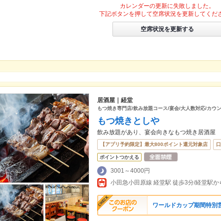
カレンダーの更新に失敗しました。
下記ボタンを押して空席状況を更新してくだ
空席状況を更新する
居酒屋｜経堂
もつ焼き専門店/飲み放題コース/宴会/大人数対応/カウ
もつ焼きとしや
飲み放題があり、宴会向きなもつ焼き居酒屋
【アプリ予約限定】最大800ポイント還元対象店
口
ポイントつかえる
3001～4000円
小田急小田原線 経堂駅 徒歩3分/経堂駅から
ワールドカップ期間特別