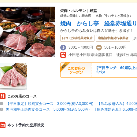
焼肉・ホルモン｜経堂
経堂の美味しい焼肉店 名物『牛ハラミと石焼き』
焼肉 からし亭 経堂赤堤通
からし亭のもみダレは肉の旨味を引き出す！
口コミ投稿特典対象店
適格請求書発行事業者
ポ
3001～4000円
501～1000円
小田急小田原線経堂駅北口 徒歩7分 赤
【平日ランチ 60歳以上
ドパス
このお店のコース
【平日限定】焼肉宴会コース 3,000円(税込3,300円) 【飲み放題込み】4,500円(
黒毛和牛上焼肉宴会コース 5,000円(税込5,500円) 【飲み放題込み】6,500円(税
ネット予約の空席状況