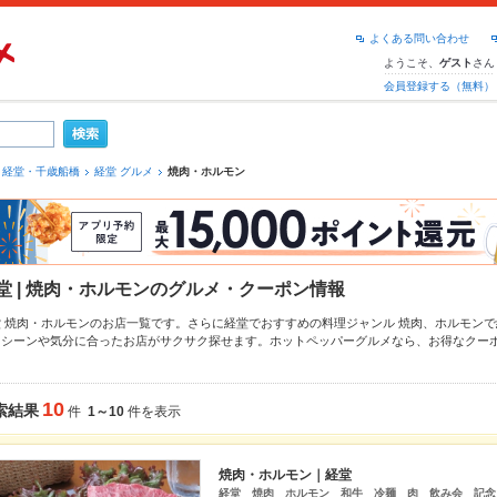
よくある問い合わせ
ようこそ、
さん
ゲスト
会員登録する（無料）
経堂・千歳船橋
経堂 グルメ
焼肉・ホルモン
堂 | 焼肉・ホルモンのグルメ・クーポン情報
堂 焼肉・ホルモンのお店一覧です。さらに経堂でおすすめの料理ジャンル
焼肉
、
ホルモン
で
、シーンや気分に合ったお店がサクサク探せます。ホットペッパーグルメなら、お得なクー
季節のおすすめ料理など、お店の最新情報をご紹介しているので安心！24時間使える簡単便
しの飲み会にも、会社の宴会にも、デートやパーティーにもお得に便利にホットペッパーグ
10
索結果
件
1～10
件を表示
焼肉・ホルモン｜経堂
経堂 焼肉 ホルモン 和牛 冷麺 肉 飲み会 記念