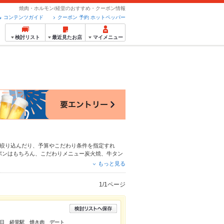
焼肉・ホルモン/経堂のおすすめ・クーポン情報
コンテンツガイド
クーポン 予約 ホットペッパー
検討リスト
最近見たお店
マイメニュー
絞り込んだり、予算やこだわり条件を指定すれ
ポンはもちろん、こだわりメニュー
炭火焼
、
牛タン
利なネット予約が使えるお店も拡大中です。友達ど
もっと見る
ルメをご利用ください。
1/1ページ
日 経堂駅 焼き肉 デート