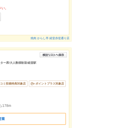
さい。
焼肉 からし亭 経堂赤堤通り店
ンター席/大人数様歓迎/経堂駅
コミ投稿特典対象店
ポイントプラス対象店
178m
営業