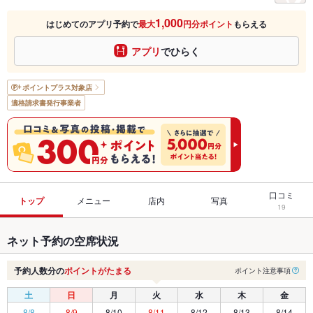
1,000
はじめてのアプリ予約で
最大
円分ポイント
もらえる
アプリ
でひらく
ポイントプラス
対象店
適格請求書発行事業者
口コミ
トップ
メニュー
店内
写真
19
ネット予約の空席状況
予約人数分の
ポイントがたまる
ポイント注意事項
土
日
月
火
水
木
金
8/8
8/9
8/10
8/11
8/12
8/13
8/14