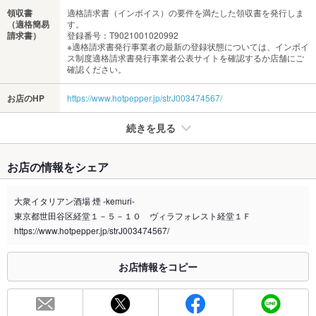
領収書
適格請求書（インボイス）の要件を満たした領収書を発行しま
（適格簡易
す。
請求書）
登録番号：T9021001020992
※適格請求書発行事業者の最新の登録状態については、インボイ
ス制度適格請求書発行事業者公表サイトを確認するか店舗にご
確認ください。
お店のHP
https://www.hotpepper.jp/strJ003474567/
続きを見る
たばこ
お店の情報をシェア
禁煙・喫煙
全席禁煙
店舗外に灰皿設置
大衆イタリアン酒場 煙 -kemuri-
東京都世田谷区経堂１－５－１０ ヴィラフォレスト経堂１Ｆ
喫煙専用室
なし
https://www.hotpepper.jp/strJ003474567/
※2020年4月1日～受動喫煙対策に関する法律が施行されています。正しい情報はお店へお問い
合わせください。
お店情報をコピー
お席
総席数
52席(店内 42席/テラス10席)