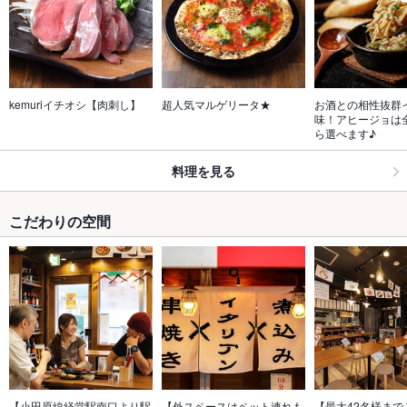
kemuriイチオシ【肉刺し】
超人気マルゲリータ★
お酒との相性抜群
味！アヒージョは
ら選べます♪
料理を見る
こだわりの空間
【小田原線経堂駅南口より駅
【外スペースはペット連れも
【最大42名様まで