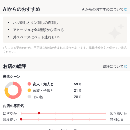
AIからのおすすめ
AIからのおすすめについて
ハツ刺しとタン刺しの肉刺し
アヒージョは全4種類から選べる
外スペースはペット連れもOK
※AIによる要約のため、不正確な情報が含まれる場合があります。掲載情報全文と併せてご確認
ください。
お店の総評
総評について
来店シーン
友人・知人と
59％
家族・子供と
21％
その他
20％
お店の雰囲気
にぎやか
落ち着いた
普段使い
特別な日