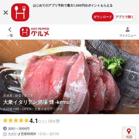
はじめてのアプリ予約で最大
1,000円分ポイントもらえる
ダウンロード
アプリで開く
一覧
マイメニュー
居酒屋 | 経堂 | 東京都
大衆イタリアン酒場 煙 -kemuri-
土日祝12時～OPEN！大衆イタリアン酒場
4.1
19
口コミ
件
2001～3000円
ただいま営業時間外
12:00～翌0:00