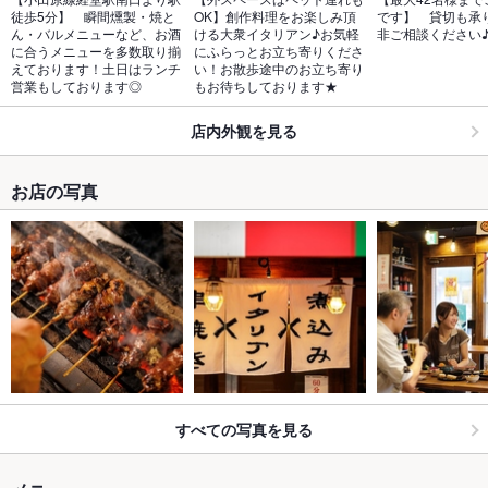
徒歩5分】　瞬間燻製・焼と
OK】創作料理をお楽しみ頂
です】　貸切も承
ん・バルメニューなど、お酒
ける大衆イタリアン♪お気軽
非ご相談ください
に合うメニューを多数取り揃
にふらっとお立ち寄りくださ
えております！土日はランチ
い！お散歩途中のお立ち寄り
営業もしております◎
もお待ちしております★
店内外観を見る
お店の写真
すべての写真を見る