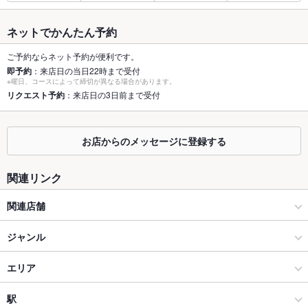
最大宴会収
42人(着席時は最大35名様！貸切などお気軽にお問合せくださ
容人数
い！)
ネットでかんたん予約
個室
なし ：個室は１部屋となりますので空き状況はお電話にてご確
ご予約ならネット予約が便利です。
認をお願いいたします。
即予約
：来店日の当日22時まで受付
※曜日、コースによって締切が異なる場合があります。
座敷
リクエスト予約
：来店日の3日前まで受付
なし ：座敷席はご用意ございません。
掘りごたつ
なし ：掘りごたつ席はご用意ございません。
お店からのメッセージに登録する
カウンター
なし ：サク飲みにおすすめのゆったりカウンターをご用意して
おります！
関連リンク
ソファー
なし ：ソファー席はございません。
関連店舗
テラス席
あり ：テラス席は2テーブルご用意しております。
くいもの屋わん 藤沢プライムビル店
ジャンル
貸切
貸切可 ：詳しくはお問い合わせください。
個室居酒屋 くいもの屋わん 桜木町店
居酒屋
エリア
設備
Wi-Fi
なし
個室居酒屋 くいもの屋わん 綱島店
洋・和洋・各国料理・その他
経堂
駅