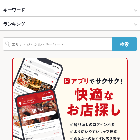
バリアフリ
なし
くいもの屋わん 大和店
経堂・千歳船橋 × 居酒屋
経堂 × 居酒屋
経堂駅
キーワード
ー
個室居酒屋 くいもの屋わん 茅ヶ崎店
経堂・千歳船橋 × 洋・和洋・各国料理・その他
経堂 × 洋・和洋・各国料理・その他
宮の坂駅
ランキング
手羽先
焼きとん
エビ料理
フライドポテト
ソーセージ
カシラ
駐車場
なし ：お近くのコインパーキングをご利用ください。お酒を飲
まれる際はお車でのお越しはご遠慮ください。
パスタ
ペペロンチーノ
ピザ
マルゲリータ
餃子
炭火焼
デザート
くいもの屋わん 湘南台店
経堂駅 × 居酒屋
経堂 × イタリアン・フレンチ
東京のグルメランキング
その他設備
テラス席あり。 ペットOK！！
検索
アヒージョ
生ハム
個室居酒屋 くいもの屋わん 蒲田店
経堂駅 × 洋・和洋・各国料理・その他
経堂 × イタリアン
東京の居酒屋ランキング
その他
飲み放題
あり
くいもの屋わん 大宮南銀通り店
イタリアン・フレンチ
東京
経堂・千歳船橋のグルメランキング
食べ放題
なし ：食べ放題コースはご用意ございません。
くいもの屋わん 本厚木店
イタリアン
東京 × 居酒屋
経堂・千歳船橋の居酒屋ランキング
お酒
カクテル充実、焼酎充実、ワイン充実
くいもの屋わん 川崎西口店
経堂・千歳船橋 × イタリアン・フレンチ
東京 × 洋・和洋・各国料理・その他
経堂のグルメランキング
お子様連れ
お子様連れ歓迎
経堂・千歳船橋 × イタリアン
東京 × イタリアン・フレンチ
経堂の居酒屋ランキング
その他の関連店舗
ウェディン
－
グパーティ
経堂駅 × イタリアン・フレンチ
東京 × イタリアン
ー二次会
経堂駅 × イタリアン
お祝い・サ
可