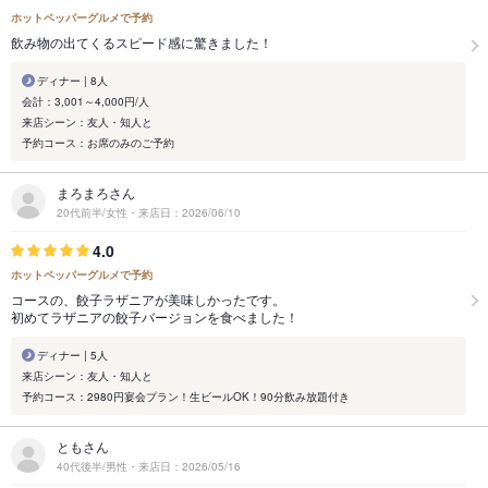
ホットペッパーグルメで予約
飲み物の出てくるスピード感に驚きました！
ディナー | 8人
会計：3,001～4,000円/人
来店シーン：友人・知人と
予約コース：お席のみのご予約
まろまろさん
20代前半/女性・来店日：2026/06/10
4.0
ホットペッパーグルメで予約
コースの、餃子ラザニアが美味しかったです。
初めてラザニアの餃子バージョンを食べました！
ディナー | 5人
来店シーン：友人・知人と
予約コース：2980円宴会プラン！生ビールOK！90分飲み放題付き
ともさん
40代後半/男性・来店日：2026/05/16