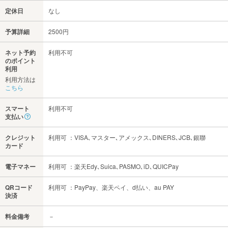
定休日
なし
予算詳細
2500円
ネット予約
利用不可
のポイント
利用
利用方法は
こちら
スマート
利用不可
支払い
クレジット
利用可 ：VISA､マスター､アメックス､DINERS､JCB､銀聯
カード
電子マネー
利用可 ：楽天Edy､Suica､PASMO､iD､QUICPay
QRコード
利用可 ：PayPay、楽天ペイ、d払い、au PAY
決済
料金備考
－