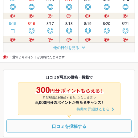
◎
◎
◎
◎
◎
◎
◎
8/15
8/16
8/17
8/18
8/19
8/20
8/21
□
◎
◎
◎
◎
◎
◎
8/22
8/23
8/24
8/25
8/26
8/27
8/28
他の日付を見る
◎
◎
◎
◎
◎
◎
◎
：通常よりポイントがお得にたまります
8/29
8/30
8/31
9/1
9/2
9/3
9/4
口コミ&写真の投稿・掲載で
◎
◎
◎
◎
◎
◎
◎
9/5
9/6
9/7
9/8
9/9
9/10
9/11
◎
◎
◎
◎
◎
◎
◎
口コミを投稿する