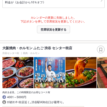
料金が《お会計から10％オフ》
カレンダーの更新に失敗しました。
下記ボタンを押して空席状況を更新してください。
空席状況を更新する
大阪焼肉・ホルモン ふたご 渋谷 センター街店
渋谷センター街
焼肉・ホルモン
肉好き必見。この時期限定のお得なコース有
4001～5000円
ｶﾗ鉄ｾﾝﾀｰ街店近く｡渋谷駅A3b出口が最寄り｡