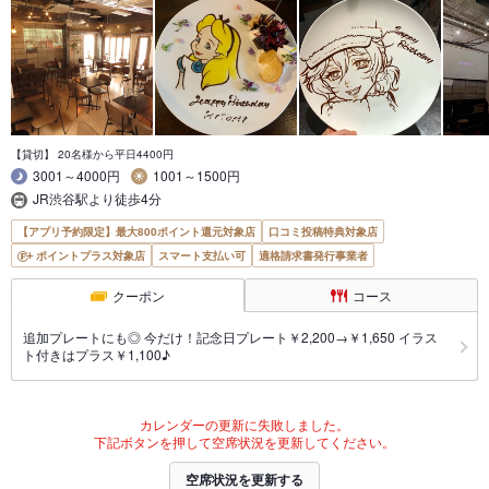
【貸切】 20名様から平日4400円
3001～4000円
1001～1500円
JR渋谷駅より徒歩4分
【アプリ予約限定】最大800ポイント還元対象店
口コミ投稿特典対象店
ポイントプラス対象店
スマート支払い可
適格請求書発行事業者
クーポン
コース
追加プレートにも◎ 今だけ！記念日プレート￥2,200→￥1,650 イラス
ト付きはプラス￥1,100♪
カレンダーの更新に失敗しました。
下記ボタンを押して空席状況を更新してください。
空席状況を更新する