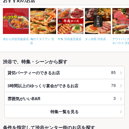
おすすめのお店
赤から渋谷宮益坂店
俺のイタリアン 渋
牛角 渋谷道玄坂店
タン次郎 渋谷店
アウトバッ
谷
キハウス 渋
渋谷で、特集・シーンから探す
85
貸切パーティーのできるお店
79
3時間以上のゆっくり宴会ができるお店
3
雰囲気がいいBAR
特集一覧を見る
条件を指定して渋谷センター街のお店を探す