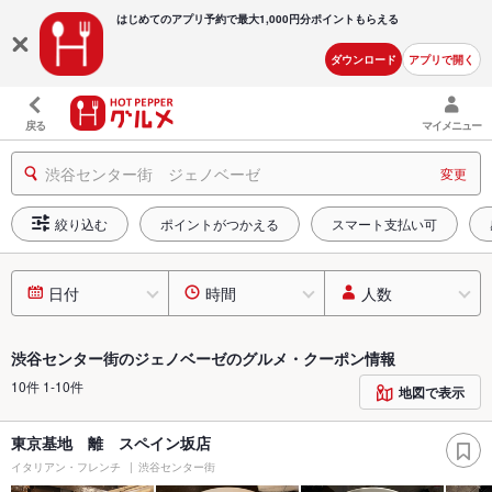
はじめてのアプリ予約で最大
1,000円分ポイントもらえる
ダウンロード
アプリで開く
戻る
マイメニュー
渋谷センター街 ジェノベーゼ
変更
絞り込む
ポイントがつかえる
スマート支払い可
日付
時間
人数
渋谷センター街のジェノベーゼのグルメ・クーポン情報
10件 1-10件
地図で表示
東京基地 離 スペイン坂店
イタリアン・フレンチ
渋谷センター街