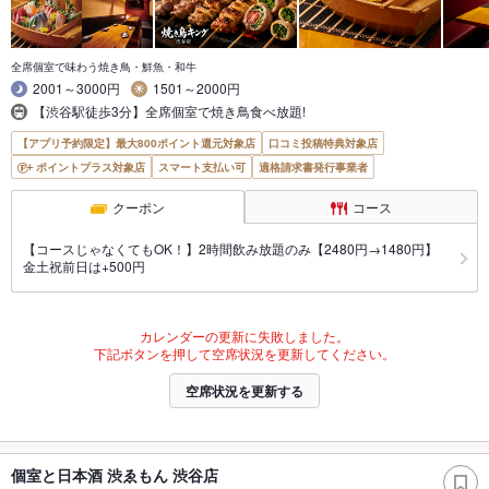
全席個室で味わう焼き鳥・鮮魚・和牛
2001～3000円
1501～2000円
【渋谷駅徒歩3分】全席個室で焼き鳥食べ放題!
【アプリ予約限定】最大800ポイント還元対象店
口コミ投稿特典対象店
ポイントプラス対象店
スマート支払い可
適格請求書発行事業者
クーポン
コース
【コースじゃなくてもOK！】2時間飲み放題のみ【2480円→1480円】
金土祝前日は+500円
カレンダーの更新に失敗しました。
下記ボタンを押して空席状況を更新してください。
空席状況を更新する
個室と日本酒 渋ゑもん 渋谷店