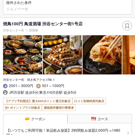
除外された条件
ジェノベーゼ
焼鳥100円 鳥道酒場 渋谷センター街1号店
渋谷センター街
居酒屋
渋谷センター街 焼き鳥アクセスNo.1
2001～3000円
501～1000円
JR渋谷駅 徒歩5分/東京ﾒﾄﾛ渋谷駅 徒歩5分
【アプリ予約限定】最大800ポイント還元対象店
口コミ投稿特典対象店
ポイントプラス対象店
適格請求書発行事業者
クーポン
コース
【いつでもご利用可能！単品飲み放題】2時間飲み放題2,000円→1480
円！