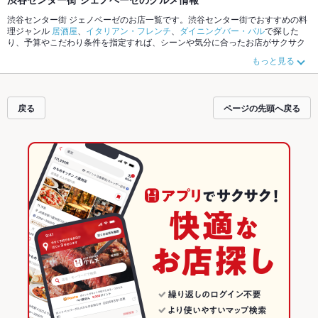
渋谷センター街 ジェノベーゼのお店一覧です。渋谷センター街でおすすめの料
理ジャンル
居酒屋
、
イタリアン・フレンチ
、
ダイニングバー・バル
で探した
り、予算やこだわり条件を指定すれば、シーンや気分に合ったお店がサクサク
探せます。ご希望に合ったお店が見つからなかったら、近隣のエリア
道玄坂
、
もっと見る
渋谷センター街
、
宇田川町
もチェックしてみてください。ホットペッパーグル
メなら、お得なクーポンはもちろん、こだわりメニュー
からあげ
、
お茶漬け
、
馬刺し
や季節のおすすめ料理など、お店の最新情報をご紹介しているので安
心！24時間使える簡単便利なネット予約が使えるお店も拡大中です。友達どう
戻る
ページの先頭へ戻る
しの飲み会にも、会社の宴会にも、デートやパーティーにもお得に便利にホッ
トペッパーグルメをご利用ください。