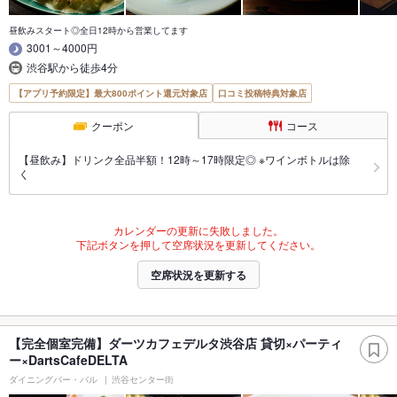
昼飲みスタート◎全日12時から営業してます
3001～4000円
渋谷駅から徒歩4分
【アプリ予約限定】最大800ポイント還元対象店
口コミ投稿特典対象店
クーポン
コース
【昼飲み】ドリンク全品半額！12時～17時限定◎ ※ワインボトルは除
く
カレンダーの更新に失敗しました。
下記ボタンを押して空席状況を更新してください。
空席状況を更新する
【完全個室完備】ダーツカフェデルタ渋谷店 貸切×パーティ
ー×DartsCafeDELTA
ダイニングバー・バル
渋谷センター街