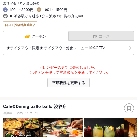
渋谷 イタリアン 最大50名
1501～2000円
1001～1500円
JR渋谷駅から徒歩1分☆渋谷ｾﾝﾀｰ街の真ん中!
口コミ投稿特典対象店
クーポン
コース
★テイクアウト限定★ テイクアウト対象メニュー10%OFF♪
カレンダーの更新に失敗しました。
下記ボタンを押して空席状況を更新してください。
空席状況を更新する
Cafe&Dining ballo ballo 渋谷店
居酒屋
渋谷センター街