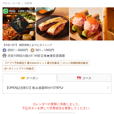
渋谷センター街
居酒屋
【渋谷1分!!】 個室焼鳥とおでんダイニング
2001～3000円
501～1000円
渋谷109目の前のﾋﾞﾙ!!好立地★激安居酒屋
【アプリ予約限定】最大800ポイント還元対象店
口コミ投稿特典対象店
ポイントプラス対象店
クーポン
コース
【OPEN記念割◎】飲み放題90分1078円♪
カレンダーの更新に失敗しました。
下記ボタンを押して空席状況を更新してください。