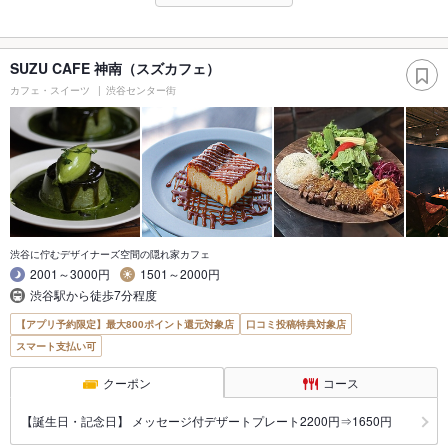
SUZU CAFE 神南（スズカフェ）
カフェ・スイーツ
渋谷センター街
渋谷に佇むデザイナーズ空間の隠れ家カフェ
2001～3000円
1501～2000円
渋谷駅から徒歩7分程度
【アプリ予約限定】最大800ポイント還元対象店
口コミ投稿特典対象店
スマート支払い可
クーポン
コース
【誕生日・記念日】 メッセージ付デザートプレート2200円⇒1650円