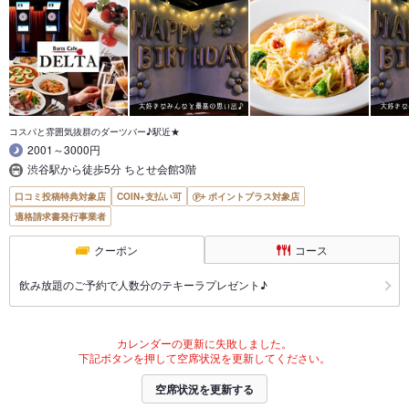
コスパと雰囲気抜群のダーツバー♪駅近★
2001～3000円
渋谷駅から徒歩5分 ちとせ会館3階
口コミ投稿特典対象店
COIN+支払い可
ポイントプラス対象店
適格請求書発行事業者
クーポン
コース
飲み放題のご予約で人数分のテキーラプレゼント♪
カレンダーの更新に失敗しました。
下記ボタンを押して空席状況を更新してください。
空席状況を更新する