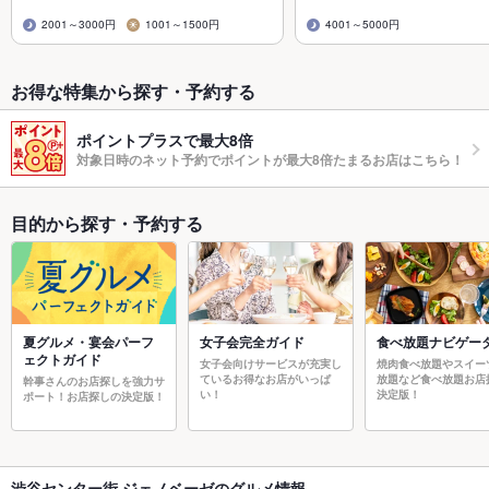
2001～3000円
1001～1500円
4001～5000円
お得な特集から探す・予約する
ポイントプラスで最大8倍
対象日時のネット予約でポイントが最大8倍たまるお店はこちら！
目的から探す・予約する
夏グルメ・宴会パーフ
女子会完全ガイド
食べ放題ナビゲー
ェクトガイド
女子会向けサービスが充実し
焼肉食べ放題やスイー
ているお得なお店がいっぱ
放題など食べ放題お店
幹事さんのお店探しを強力サ
い！
決定版！
ポート！お店探しの決定版！
渋谷センター街 ジェノベーゼのグルメ情報