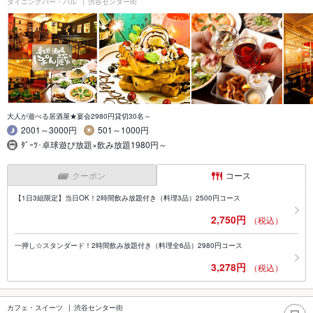
ダイニングバー・バル
渋谷センター街
大人が遊べる居酒屋★宴会2980円貸切30名～
2001～3000円
501～1000円
ﾀﾞｰﾂ･卓球遊び放題×飲み放題1980円～
クーポン
コース
【1日3組限定】当日OK！2時間飲み放題付き（料理3品）2500円コース
2,750円
（税込）
一押し☆スタンダード！2時間飲み放題付き（料理全6品）2980円コース
3,278円
（税込）
カフェ・スイーツ
渋谷センター街