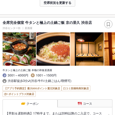
空席状況を更新する
全席完全個室 牛タンと極上の土鍋ご飯 京の里久 渋谷店
渋谷センター街
居酒屋
牛タンと極上の土鍋ご飯 本物の和食居酒屋
3001～4000円
1001～1500円
渋谷駅徒歩3分♪(渋谷/牛ﾀﾝ/土鍋ごはん/喫煙可)
【アプリ予約限定】最大800ポイント還元対象店
口コミ投稿特典対象店
ポイントプラス対象店
クーポン
コース
【早割＆遅割特典】17時半まで、または20時以降のご入店で、コース