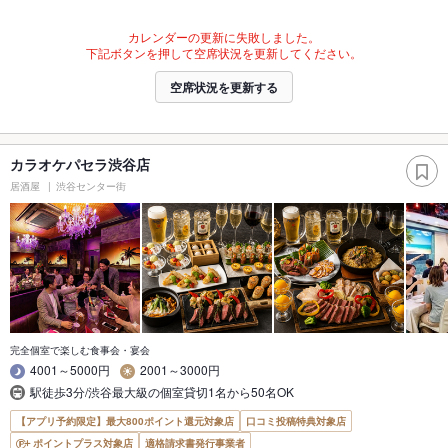
カレンダーの更新に失敗しました。
下記ボタンを押して空席状況を更新してください。
空席状況を更新する
カラオケパセラ渋谷店
居酒屋
渋谷センター街
完全個室で楽しむ食事会・宴会
4001～5000円
2001～3000円
駅徒歩3分/渋谷最大級の個室貸切1名から50名OK
【アプリ予約限定】最大800ポイント還元対象店
口コミ投稿特典対象店
ポイントプラス対象店
適格請求書発行事業者