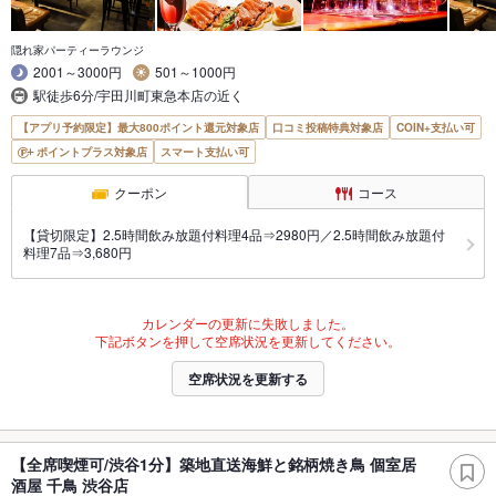
隠れ家パーティーラウンジ
2001～3000円
501～1000円
駅徒歩6分/宇田川町東急本店の近く
【アプリ予約限定】最大800ポイント還元対象店
口コミ投稿特典対象店
COIN+支払い可
ポイントプラス対象店
スマート支払い可
クーポン
コース
【貸切限定】2.5時間飲み放題付料理4品⇒2980円／2.5時間飲み放題付
料理7品⇒3,680円
カレンダーの更新に失敗しました。
下記ボタンを押して空席状況を更新してください。
空席状況を更新する
【全席喫煙可/渋谷1分】築地直送海鮮と銘柄焼き鳥 個室居
酒屋 千鳥 渋谷店