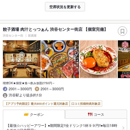
空席状況を更新する
餃子酒場 肉汁とっつぁん 渋谷センター街店 【個室完備】
渋谷センター街
居酒屋
喫煙OK★個室★食べ飲み放題2750円～
2001～3000円
2001～3000円
渋谷駅より徒歩約1分
【アプリ予約限定】最大800ポイント還元対象店
口コミ投稿特典対象店
クーポン
コース
【最強☆ハッピーアワー】●期間限定!!全ドリンク1杯９９円!!●毎日18時
までのご注文限定●