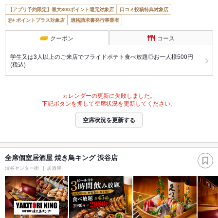
【アプリ予約限定】最大800ポイント還元対象店
口コミ投稿特典対象店
ポイントプラス対象店
適格請求書発行事業者
クーポン
コース
学生又は3人以上のご来店でフライドポテト食べ放題◎お一人様500円
(税込)
カレンダーの更新に失敗しました。
下記ボタンを押して空席状況を更新してください。
空席状況を更新する
全席個室居酒屋 焼き鳥キング 渋谷店
渋谷センター街
居酒屋