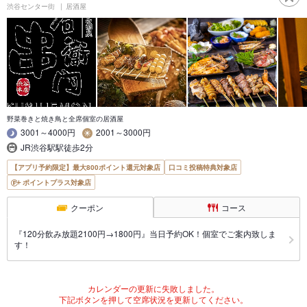
渋谷センター街
居酒屋
野菜巻きと焼き鳥と全席個室の居酒屋
3001～4000円
2001～3000円
JR渋谷駅駅徒歩2分
【アプリ予約限定】最大800ポイント還元対象店
口コミ投稿特典対象店
ポイントプラス対象店
クーポン
コース
『120分飲み放題2100円→1800円』当日予約OK！個室でご案内致しま
す！
カレンダーの更新に失敗しました。
下記ボタンを押して空席状況を更新してください。