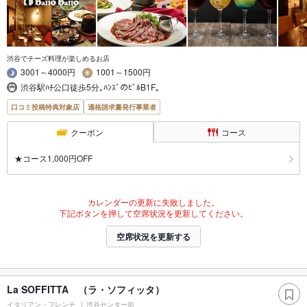
渋谷でチーズ料理が楽しめるお店
3001～4000円
1001～1500円
渋谷駅ﾊﾁ公口徒歩5分｡ﾊﾝｽﾞのﾋﾞﾙB1F｡
口コミ投稿特典対象店
適格請求書発行事業者
クーポン
コース
★コース1,000円OFF
カレンダーの更新に失敗しました。
下記ボタンを押して空席状況を更新してください。
空席状況を更新する
La SOFFITTA （ラ・ソフィッタ）
イタリアン・フレンチ
渋谷センター街