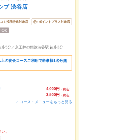
シブ 渋谷店
コミ投稿特典対象店
ポイントプラス対象店
徒歩5分／京王井の頭線渋谷駅 徒歩3分
以上の宴会コースご利用で幹事様1名分無
！
4,000円
（税込）
3,500円
（税込）
コース・メニューをもっと見る
さい。