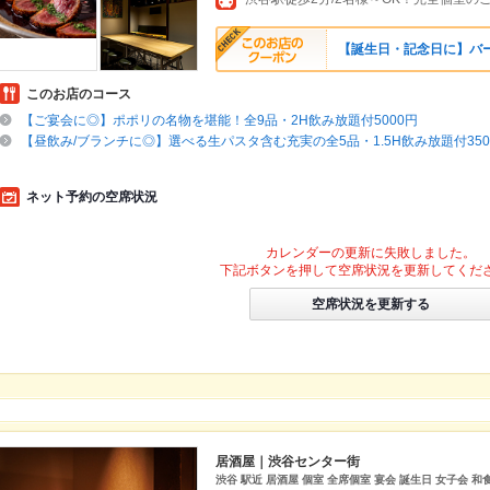
【誕生日・記念日に】バ
このお店のコース
【ご宴会に◎】ポポリの名物を堪能！全9品・2H飲み放題付5000円
【昼飲み/ブランチに◎】選べる生パスタ含む充実の全5品・1.5H飲み放題付350
ネット予約の空席状況
カレンダーの更新に失敗しました。
下記ボタンを押して空席状況を更新してくだ
空席状況を更新する
居酒屋｜渋谷センター街
渋谷 駅近 居酒屋 個室 全席個室 宴会 誕生日 女子会 和