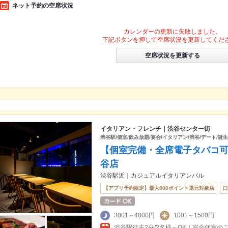
ネット予約の空席状況
カレンダーの更新に失敗しました。
下記ボタンを押して空席状況を更新してくだ
空席状況を更新する
イタリアン・フレンチ｜渋谷センター街
渋谷駅/個室/飲み放題/宴会/イタリアン/渋谷/デート/誕生
【個室完備・全席電子タバコ可
谷店
渋谷駅近｜カジュアルイタリアンバル
【アプリ予約限定】最大800ポイント還元対象店
口
3001～4000円
1001～1500円
渋谷駅徒歩2分/2名様～OK！完全個室の