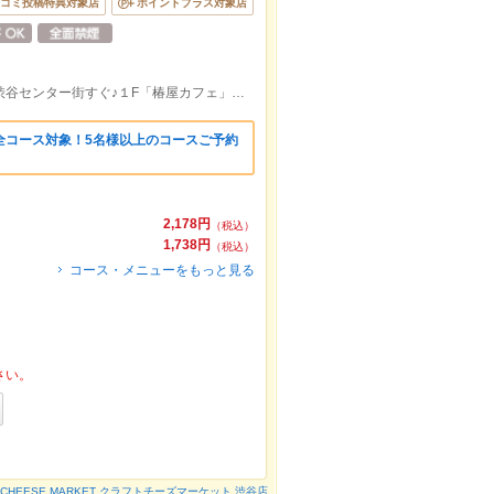
コミ投稿特典対象店
ポイントプラス対象店
JR線「渋谷」駅ハチ公口から徒歩1分/◎渋谷センター街すぐ♪１F「椿屋カフェ」のビルの地下１F
全コース対象！5名様以上のコースご予約
2,178円
（税込）
1,738円
（税込）
コース・メニューをもっと見る
さい。
T CHEESE MARKET クラフトチーズマーケット 渋谷店