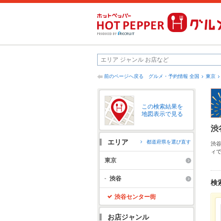
前のページへ戻る
グルメ・予約情報 全国
東京
この検索結果を
地図表示で見る
渋
エリア
都道府県を選び直す
渋
ィ
近
東京
り
予
渋谷
検
用
渋谷センター街
お店ジャンル