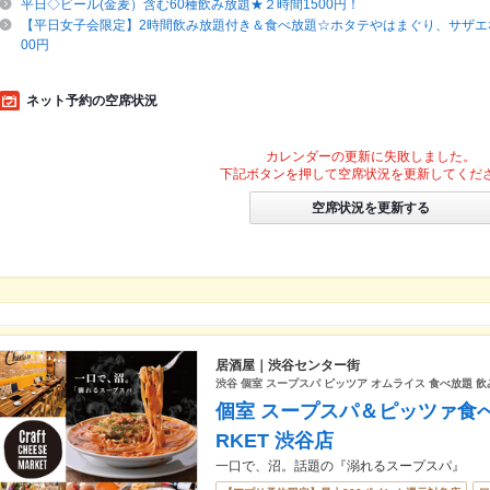
平日◇ビール(金麦）含む60種飲み放題★２時間1500円！
【平日女子会限定】2時間飲み放題付き＆食べ放題☆ホタテやはまぐり、サザエな
00円
ネット予約の空席状況
カレンダーの更新に失敗しました。
下記ボタンを押して空席状況を更新してくだ
空席状況を更新する
居酒屋｜渋谷センター街
渋谷 個室 スープスパ ピッツア オムライス 食べ放題 飲
個室 スープスパ＆ピッツァ食べ放題
RKET 渋谷店
一口で、沼。話題の『溺れるスープスパ』