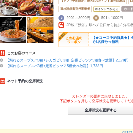
【アプリ予約限定】最大800ポイント還元対象店
口
適格請求書発行事業者
ポイントつかえる
2001～3000円
501～1000円
【★コース予約特典★】
で1名様分⇒無料
このお店のコース
【溺れるスープスパ8種+シカゴピザ3種+定番ピッツア5種食べ放題】2,178円
【溺れるスープスパ3種+定番ピッツア5種食べ放題】1,738円
ネット予約の空席状況
カレンダーの更新に失敗しました。
下記ボタンを押して空席状況を更新してくだ
空席状況を更新する
CRAF