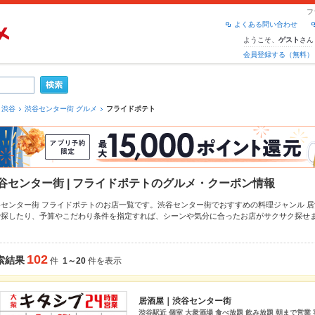
フ
よくある問い合わせ
ようこそ、
さん
ゲスト
会員登録する（無料）
渋谷
渋谷センター街 グルメ
フライドポテト
谷センター街 | フライドポテトのグルメ・クーポン情報
谷センター街 フライドポテトのお店一覧です。渋谷センター街でおすすめの料理ジャンル
居
で探したり、予算やこだわり条件を指定すれば、シーンや気分に合ったお店がサクサク探せ
隣のエリア
道玄坂
、
渋谷センター街
、
宇田川町
もチェックしてみてください。ホットペッパ
メニュー
からあげ
、
お茶漬け
、
馬刺し
や季節のおすすめ料理など、お店の最新情報をご紹介し
約が使えるお店も拡大中です。友達どうしの飲み会にも、会社の宴会にも、デートやパーテ
102
索結果
件
1～20
件を表示
ください。
居酒屋｜渋谷センター街
渋谷駅近 個室 大衆酒場 食べ放題 飲み放題 朝まで営業 