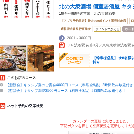
北の大衆酒場 個室居酒屋 キタ
18時～朝8時迄営業 北の大衆酒場
【アプリ予約限定】最大800ポイント還元対象店
口
適格請求書発行事業者
ポイントつかえる
2001～3000円
ＪＲ渋谷駅 徒歩3分／東急東横線渋谷駅 
【幹事様必見】 ★8名様
料★
このお店のコース
【懇親会】キタシブ夏のご宴会4000円コース（料理全9品）2時間飲み放題付き
【懇親会】キタシブ満喫3500円コース（料理全8品）2時間飲み放題付き！
ネット予約の空席状況
カレンダーの更新に失敗しました。
下記ボタンを押して空席状況を更新してくだ