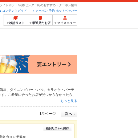
ライドポテト/渋谷センター街のおすすめ・クーポン情報
コンテンツガイド
クーポン 予約 ホットペッパー
検討リスト
最近見たお店
マイメニュー
酒屋
、
ダイニングバー・バル
、
カラオケ・パーテ
ます。ご希望に合ったお店が見つからなかったら、
ーグルメなら、お得なクーポンはもちろん、こだわ
もっと見る
ているので安心！24時間使える簡単便利なネット
ィーにもお得に便利にホットペッパーグルメをご利
1/6ページ
宴会 合コン 懇親会