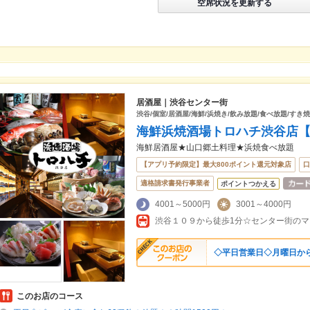
空席状況を更新する
居酒屋｜渋谷センター街
渋谷/個室/居酒屋/海鮮/浜焼き/飲み放題/食べ放題/すき
海鮮浜焼酒場トロハチ渋谷店【
海鮮居酒屋★山口郷土料理★浜焼食べ放題
【アプリ予約限定】最大800ポイント還元対象店
口
適格請求書発行事業者
ポイントつかえる
4001～5000円
3001～4000円
渋谷１０９から徒歩1分☆センター街のマ
◇平日営業日◇月曜日か
このお店のコース