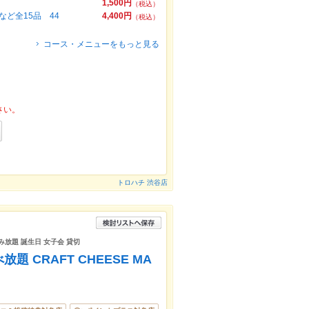
1,500円
（税込）
ど全15品 44
4,400円
（税込）
コース・メニューをもっと見る
さい。
トロハチ 渋谷店
み放題 誕生日 女子会 貸切
 CRAFT CHEESE MA