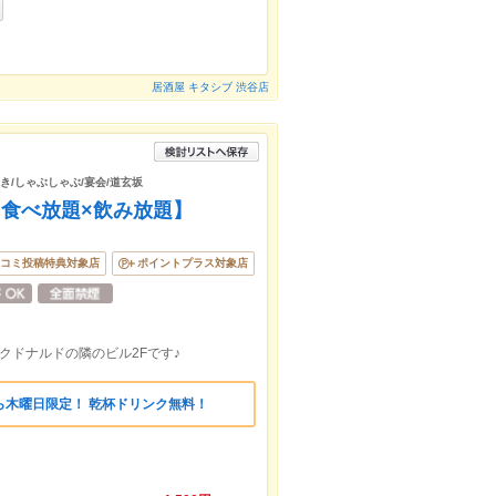
居酒屋 キタシブ 渋谷店
焼き/しゃぶしゃぶ/宴会/道玄坂
食べ放題×飲み放題】
コミ投稿特典対象店
ポイントプラス対象店
クドナルドの隣のビル2Fです♪
ら木曜日限定！ 乾杯ドリンク無料！