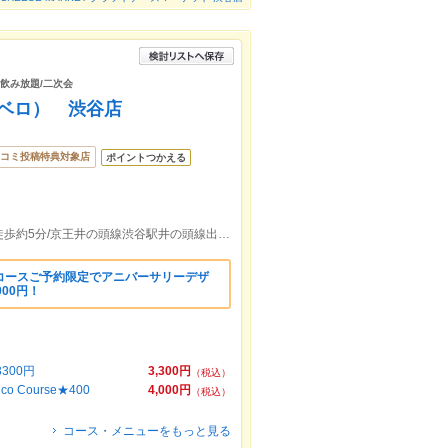
/飲み放題/二次会
アルベロ） 渋谷店
コミ投稿特典対象店
ポイントつかえる
東京メトロ，東急渋谷駅Ａ３ｂ出口より徒歩約5分/京王井の頭線渋谷駅井の頭線出口(スクランブル交差点)より徒歩約7分
コースご予約限定でアニバーサリーデザ
000円！
300円
3,300円
（税込）
Course★400
4,000円
（税込）
コース・メニューをもっと見る