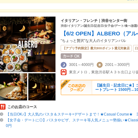
イタリアン・フレンチ｜渋谷センター街
渋谷/イタリアン/誕生日/記念日/女子会/デート/食べ放題
【6/2 OPEN】ALBERO（
“ちょっと贅沢”な大人のイタリアンバル
【アプリ予約限定】最大800ポイント還元対象店
口
3001～4000円
2001～3000円
【誕生日・記念日に★】
ートプレート 1500円→1
このお店のコース
【当日OK♪】大人気のパスタ＆ステーキ+デザートまで！★Casual Course★ 3
【女子会・デートに◎】パスタやピザ、ステーキ等人気メニュー勢揃い★Classico 
0円