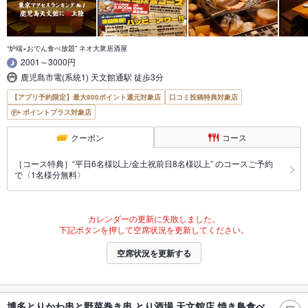
“炉端×おでん食べ放題” ネオ大衆居酒屋
2001～3000円
鹿児島市電(系統1) 天文館通駅 徒歩3分
【アプリ予約限定】最大800ポイント還元対象店
口コミ投稿特典対象店
ポイントプラス対象店
クーポン
コース
［コース特典］“平日6名様以上/金土祝前日8名様以上” のコースご予約
で〈1名様分無料〉
カレンダーの更新に失敗しました。
下記ボタンを押して空席状況を更新してください。
空席状況を更新する
博多とりかわ串と野菜巻き串 とり酒場 天文館店 焼き鳥食べ