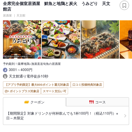
全席完全個室居酒屋 鮮魚と地鶏と炭火 うみどり 天文
館店
居酒屋
天文館
予約殺到！薩摩地鶏×漁港直送旬魚の居酒屋
3001～4000円
天文館通り電停徒歩10秒
【アプリ予約限定】最大800ポイント還元対象店
口コミ投稿特典対象店
ポイントプラス対象店
スマート支払い可
クーポン
コース
【期間限定】対象ドリンクが何杯飲んでも1杯100円！（税込110円）※
日～木限定