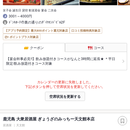
女子会 誕生日 貸切 歓送迎会 宴会 二次会
3001～4000円
ﾄﾞﾝｷﾎｰﾃの裏の通りのﾀﾞｲﾔﾓﾝﾄﾞﾋﾞﾙ2F
【アプリ予約限定】最大800ポイント還元対象店
口コミ投稿特典対象店
ポイントプラス対象店
クーポン
コース
【宴会幹事必見!!】飲み放題付きコースがなんと3時間に延長★ ＊平日
限定/飲み放題付きコース対象
カレンダーの更新に失敗しました。
下記ボタンを押して空席状況を更新してください。
空席状況を更新する
鹿児島 大衆居酒屋 ぎょうざのみっちー天文館本店
居酒屋
天文館