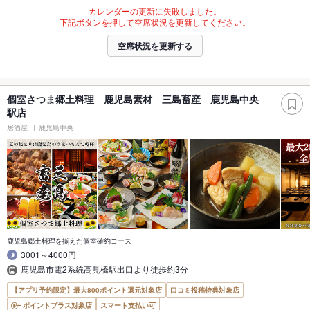
カレンダーの更新に失敗しました。
下記ボタンを押して空席状況を更新してください。
空席状況を更新する
個室さつま郷土料理 鹿児島素材 三島畜産 鹿児島中央
駅店
居酒屋
鹿児島中央
鹿児島郷土料理を揃えた個室確約コース
3001～4000円
鹿児島市電2系統高見橋駅出口より徒歩約3分
【アプリ予約限定】最大800ポイント還元対象店
口コミ投稿特典対象店
ポイントプラス対象店
スマート支払い可