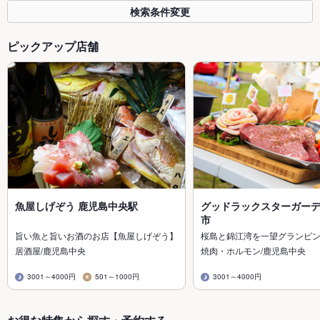
検索条件変更
ピックアップ店舗
魚屋しげぞう 鹿児島中央駅
グッドラックスターガーデ
市
旨い魚と旨いお酒のお店【魚屋しげぞう】
桜島と錦江湾を一望グランピン
居酒屋/鹿児島中央
焼肉・ホルモン/鹿児島中央
3001～4000円
501～1000円
3001～4000円