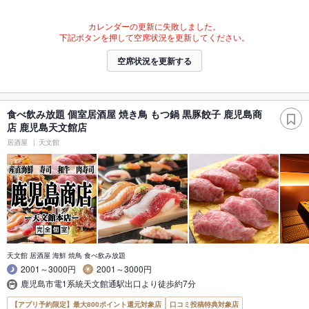
カレンダーの更新に失敗しました。
下記ボタンを押して空席状況を更新してください。
空席状況を更新する
食べ飲み放題 個室居酒屋 焼き鳥 もつ鍋 黒豚餃子 鹿児島商
店 鹿児島天文館店
居酒屋
天文館
天文館 居酒屋 海鮮 焼鳥 食べ飲み放題
2001～3000円
2001～3000円
鹿児島市電1系統天文館通駅出口より徒歩約7分
【アプリ予約限定】最大800ポイント還元対象店
口コミ投稿特典対象店