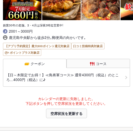
創業30年の老舗。3・4月は深夜3時迄営業中!
2001～3000円
鹿児島中央駅から徒歩2分｡郵便局の向かいです｡
【アプリ予約限定】最大800ポイント還元対象店
口コミ投稿特典対象店
ポイントプラス対象店
クーポン
コース
【日～木限定でお得！】≪鳥将軍コース≫ 通常4300円（税込）のとこ
ろ…4000円（税込）に♪
カレンダーの更新に失敗しました。
下記ボタンを押して空席状況を更新してください。
空席状況を更新する