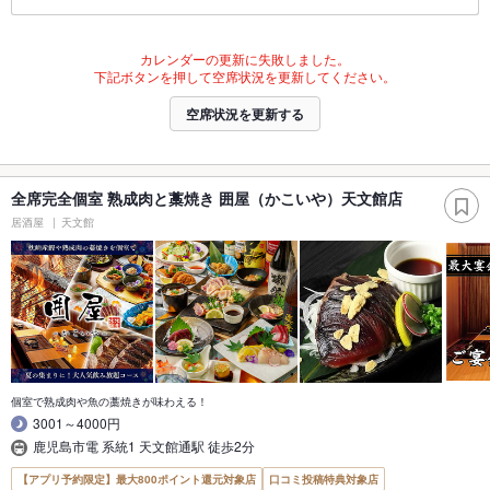
カレンダーの更新に失敗しました。
下記ボタンを押して空席状況を更新してください。
空席状況を更新する
全席完全個室 熟成肉と藁焼き 囲屋（かこいや）天文館店
居酒屋
天文館
個室で熟成肉や魚の藁焼きが味わえる！
3001～4000円
鹿児島市電 系統1 天文館通駅 徒歩2分
【アプリ予約限定】最大800ポイント還元対象店
口コミ投稿特典対象店