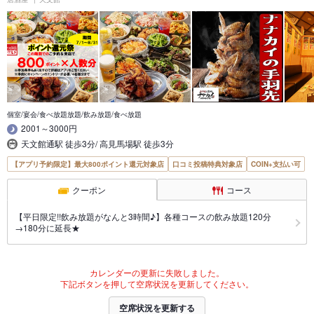
個室/宴会/食べ放題放題/飲み放題/食べ放題
2001～3000円
天文館通駅 徒歩3分/ 高見馬場駅 徒歩3分
【アプリ予約限定】最大800ポイント還元対象店
口コミ投稿特典対象店
COIN+支払い可
クーポン
コース
【平日限定!!飲み放題がなんと3時間♪】各種コースの飲み放題120分
→180分に延長★
カレンダーの更新に失敗しました。
下記ボタンを押して空席状況を更新してください。
空席状況を更新する