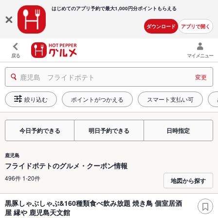
はじめてのアプリ予約で最大
1,000円分ポイントもらえる
ダウンロード
アプリで開く
戻る
マイメニュー
鹿児島 フライドポテト
変更
絞り込む
ポイントがつかえる
スマート支払い可
今日予約できる
明日予約できる
日時指定
鹿児島
フライドポテトのグルメ・クーポン情報
496件 1-20件
地図から探す
黒豚しゃぶしゃぶ&160種類食べ飲み放題 焼き鳥 個室居酒
屋 縁や 鹿児島天文館