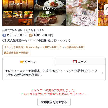
結婚式二次会 誕生日 女子会 歓送迎会
2001～3000円
1501～2000円
天文館電停からｱｰｹｰﾄﾞを照国神社方面へまっすぐ
【アプリ予約限定】最大800ポイント還元対象店
口コミ投稿特典対象店
適格請求書発行事業者
クーポン
コース
★レディースデー★毎週水、木曜日はなんとドリンク全品半額＆コース
も全種500円OFF!!祝前日除く
カレンダーの更新に失敗しました。
下記ボタンを押して空席状況を更新してください。
空席状況を更新する