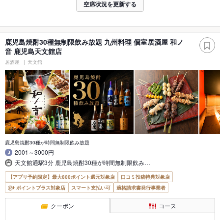
空席状況を更新する
鹿児島焼酎30種無制限飲み放題 九州料理 個室居酒屋 和ノ
音 鹿児島天文館店
居酒屋
天文館
鹿児島焼酎30種が時間無制限飲み放題
2001～3000円
天文館通駅3分 鹿児島焼酎30種が時間無制限飲み…
【アプリ予約限定】最大800ポイント還元対象店
口コミ投稿特典対象店
ポイントプラス対象店
スマート支払い可
適格請求書発行事業者
クーポン
コース