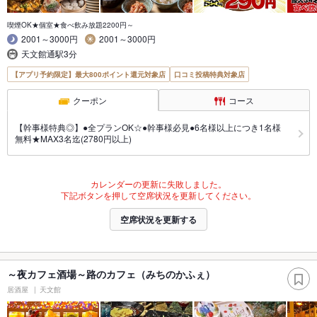
喫煙OK★個室★食べ飲み放題2200円～
2001～3000円
2001～3000円
天文館通駅3分
【アプリ予約限定】最大800ポイント還元対象店
口コミ投稿特典対象店
クーポン
コース
【幹事様特典◎】●全プランOK☆●幹事様必見●6名様以上につき1名様
無料★MAX3名迄(2780円以上)
カレンダーの更新に失敗しました。
下記ボタンを押して空席状況を更新してください。
空席状況を更新する
～夜カフェ酒場～路のカフェ（みちのかふぇ）
居酒屋
天文館