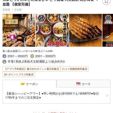
放題 【個室完備】
居酒屋
天文館
食べ飲み放題◎ハイボール188/生ビール299
2001～3000円
2001～3000円
市電1系統,2系統天文館通駅より徒歩約3分
【アプリ予約限定】最大800ポイント還元対象店
口コミ投稿特典対象店
ポイントプラス対象店
クーポン
コース
【最強☆ハッピーアワー】●早い時間がお得!!何杯でも1杯88円!!●毎日
17時半までのご注文限定●