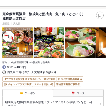
完全個室居酒屋 熟成魚と熟成肉 魚ト肉（ととにく）
鹿児島天文館店
居酒屋
天文館
落ちついた個室空間で味わう熟成魚と熟成肉
3001～4000円
鹿児島市電(系統1) 天文館通駅 徒歩2分
【アプリ予約限定】最大800ポイント還元対象店
口コミ投稿特典対象店
ポイントプラス対象店
スマート支払い可
適格請求書発行事業者
クーポン
コース
期間限定♪無制限単品飲み放題！プレミアムモルツや翠ジンなど ※日
～木限定