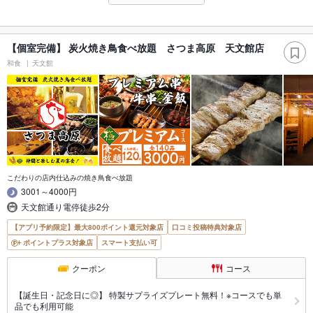
【個室完備】 炭火焼き鳥食べ放題 さつま高原 天文館店
和食
天文館
こだわりの店内仕込みの焼き鳥食べ放題
3001～4000円
天文館通り電停徒歩2分
【アプリ予約限定】最大800ポイント還元対象店
口コミ投稿特典対象店
ポイントプラス対象店
スマート支払い可
クーポン
コース
【誕生日・記念日に◎】 特製サプライズプレート無料！※コースでも単
品でも利用可能