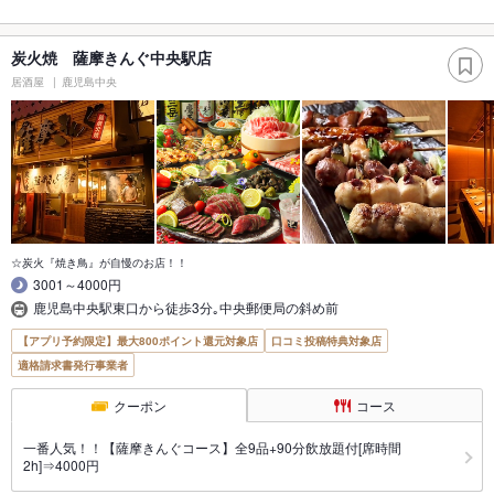
炭火焼 薩摩きんぐ中央駅店
居酒屋
鹿児島中央
☆炭火『焼き鳥』が自慢のお店！！
3001～4000円
鹿児島中央駅東口から徒歩3分｡中央郵便局の斜め前
【アプリ予約限定】最大800ポイント還元対象店
口コミ投稿特典対象店
適格請求書発行事業者
クーポン
コース
一番人気！！【薩摩きんぐコース】全9品+90分飲放題付[席時間
2h]⇒4000円