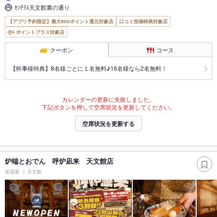
ｾﾝﾃﾗｽ天文館裏の通り
【アプリ予約限定】最大800ポイント還元対象店
口コミ投稿特典対象店
ポイントプラス対象店
クーポン
コース
【幹事様特典】8名様ごとに１名無料♪16名様なら2名無料！
カレンダーの更新に失敗しました。
下記ボタンを押して空席状況を更新してください。
空席状況を更新する
炉端とおでん 呼炉凪来 天文館店
居酒屋
天文館