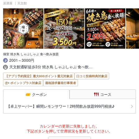
居酒屋
天文館
個室 焼き鳥 しゃぶしゃぶ 食べ飲み放題
2001～3000円
天文館通駅徒歩3分 焼き鳥 しゃぶしゃぶ 食べ飲…
【アプリ予約限定】最大800ポイント還元対象店
口コミ投稿特典対象店
ポイントプラス対象店
適格請求書発行事業者
クーポン
コース
【卓上サーバー】瞬間レモンサワー！2時間飲み放題999円税抜♪
カレンダーの更新に失敗しました。
下記ボタンを押して空席状況を更新してください。