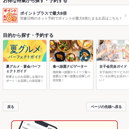
お得な特集から探す・予約する
ポイントプラスで最大8倍
対象日時のネット予約でポイントが最大8倍たまるお店はこちら！
目的から探す・予約する
夏グルメ・宴会パーフ
食べ放題ナビゲーター
女子会完全ガイド
ェクトガイド
焼肉食べ放題やスイーツ食べ
女子会向けサービスが
放題など食べ放題お店探しの
ているお得なお店がい
幹事さんのお店探しを強力サ
決定版！
い！
ポート！お店探しの決定版！
戻る
ページの先頭へ戻る