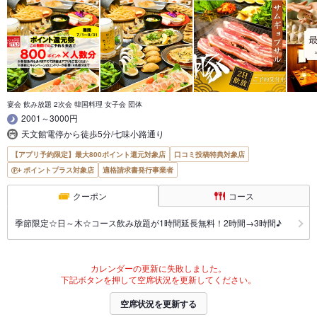
宴会 飲み放題 2次会 韓国料理 女子会 団体
2001～3000円
天文館電停から徒歩5分/七味小路通り
【アプリ予約限定】最大800ポイント還元対象店
口コミ投稿特典対象店
ポイントプラス対象店
適格請求書発行事業者
クーポン
コース
季節限定☆日～木☆コース飲み放題が1時間延長無料！2時間→3時間♪
カレンダーの更新に失敗しました。
下記ボタンを押して空席状況を更新してください。
空席状況を更新する