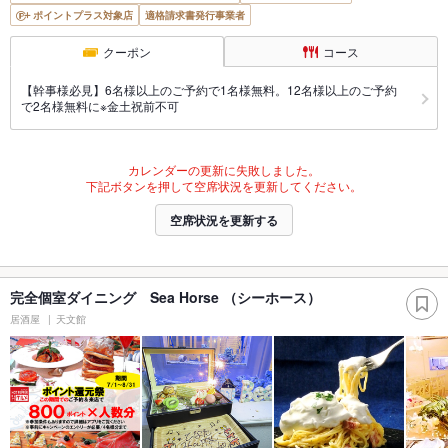
ポイントプラス対象店
適格請求書発行事業者
クーポン
コース
【幹事様必見】6名様以上のご予約で1名様無料。12名様以上のご予約
で2名様無料に※金土祝前不可
カレンダーの更新に失敗しました。
下記ボタンを押して空席状況を更新してください。
空席状況を更新する
完全個室ダイニング Sea Horse （シーホース）
居酒屋
天文館