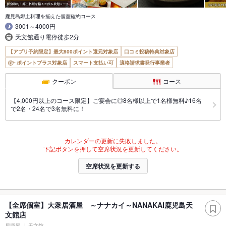
鹿児島郷土料理を揃えた個室確約コース
3001～4000円
天文館通り電停徒歩2分
【アプリ予約限定】最大800ポイント還元対象店
口コミ投稿特典対象店
ポイントプラス対象店
スマート支払い可
適格請求書発行事業者
クーポン
コース
【4,000円以上のコース限定】ご宴会に◎8名様以上で1名様無料♪16名
で2名・24名で3名無料に！
カレンダーの更新に失敗しました。
下記ボタンを押して空席状況を更新してください。
空席状況を更新する
【全席個室】大衆居酒屋 ～ナナカイ～NANAKAI鹿児島天
文館店
居酒屋
天文館