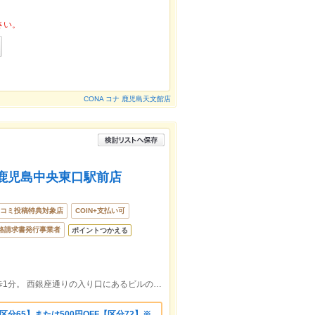
さい。
CONA コナ 鹿児島天文館店
 鹿児島中央東口駅前店
コミ投稿特典対象店
COIN+支払い可
格請求書発行事業者
ポイントつかえる
鹿児島中央駅東口、ロータリーを左へ徒歩1分。 西銀座通りの入り口にあるビルの5階です。
【区分65】または500円OFF【区分72】※