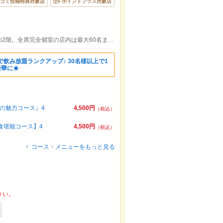
コミ投稿特典対象店
ポイントプラス対象店
天文館電停よりダイヤモンドビル向かいの2階。全席完全個室の店内は最大60名まで入れる！
で飲み放題ランクアップ♪ 30名様以上で1
豪華に★
の魅力コース』4
4,500円
（税込）
食堪能コース】4
4,500円
（税込）
コース・メニューをもっと見る
さい。