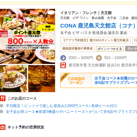
イタリアン・フレンチ｜天文館
天文館 ピザ ワイン 飲み放題 女子会 二次会 誕
CONA 鹿児島天文館店（コナ
女子会 ピザ パスタ 歓送迎会 誕生日 宴会
【アプリ予約限定】最大800ポイント還元対象店
口
適格請求書発行事業者
ポイントつかえる
2001～3000円
501～1000円
鹿児島市電 天文館通駅 徒歩2分 鹿児島市
女子会コース★自慢のロ
全9品!サプライズプレー
このお店のコース
平日限定！ピッツァで楽しむ昼呑み2,000円コース♪ 乾杯ビール付◎
女子会お得コース★前菜5種盛りやハニートーストがついて全9品!サプライズプ
ネット予約の空席状況