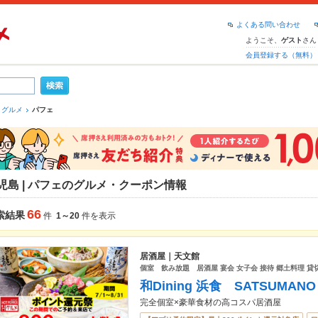
よくある問い合わせ
ようこそ、
さん
ゲスト
会員登録する（無料）
 グルメ
パフェ
児島 | パフェのグルメ・クーポン情報
66
索結果
件
1～20
件を表示
居酒屋｜天文館
個室 飲み放題 居酒屋 宴会 女子会 接待 郷土料理 
和Dining 浜食 SATSUMAN
完全個室×豪華食材の高コスパ居酒屋