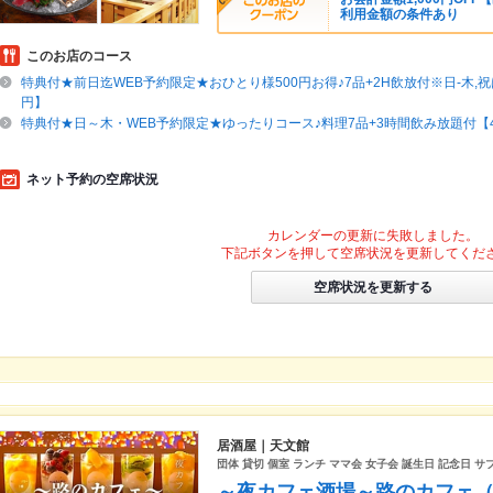
利用金額の条件あり
このお店のコース
特典付★前日迄WEB予約限定★おひとり様500円お得♪7品+2H飲放付※日-木,祝は
円】
特典付★日～木・WEB予約限定★ゆったりコース♪料理7品+3時間飲み放題付【4
ネット予約の空席状況
カレンダーの更新に失敗しました。
下記ボタンを押して空席状況を更新してくだ
空席状況を更新する
居酒屋｜天文館
団体 貸切 個室 ランチ ママ会 女子会 誕生日 記念日 
～夜カフェ酒場～路のカフェ