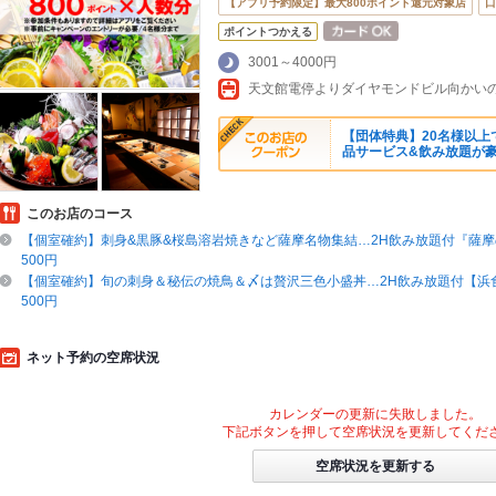
【アプリ予約限定】最大800ポイント還元対象店
口
ポイントつかえる
3001～4000円
【団体特典】20名様以上
品サービス&飲み放題が
このお店のコース
【個室確約】刺身&黒豚&桜島溶岩焼きなど薩摩名物集結…2H飲み放題付『薩摩
500円
【個室確約】旬の刺身＆秘伝の焼鳥＆〆は贅沢三色小盛丼…2H飲み放題付【浜
500円
ネット予約の空席状況
カレンダーの更新に失敗しました。
下記ボタンを押して空席状況を更新してくだ
空席状況を更新する