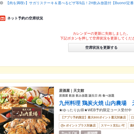
【肉を満喫♪】サガリステーキ＆選べるピザ等9品！2H飲み放題付【Buono!定番
ネット予約の空席状況
カレンダーの更新に失敗しました。
下記ボタンを押して空席状況を更新してくだ
空席状況を更新する
居酒屋｜天文館
居酒屋 飲放 飲み放題 誕生日 肉 食べ放題
九州料理 鶏炭火焼 山内農場 
★ゆったりお得★WEB予約限定コース受付中
【アプリ予約限定】最大800ポイント還元対象店
口
ポイントプラス対象店
スマート支払い可
適