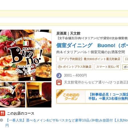
居酒屋｜天文館
【女子会/誕生日/肉/イタリアン/ピザ/貸切/2次会/個室/
個室ダイニング Buono!（
肉＆イタリアンバル！個室完備のお洒落空間
【アプリ予約限定】最大800ポイント還元対象店
口
ポイントプラス対象店
スマート支払い可
ポ
3001～4000円
天文館電停からセピア通りへ/さつま路正
【幹事様必見！コース限定
半額』⇒最大3名様分無
このお店のコース
【一番人気】選べるメイン&ピザ&パスタなど豪華10品♪3H飲み放題付【人気No.
円