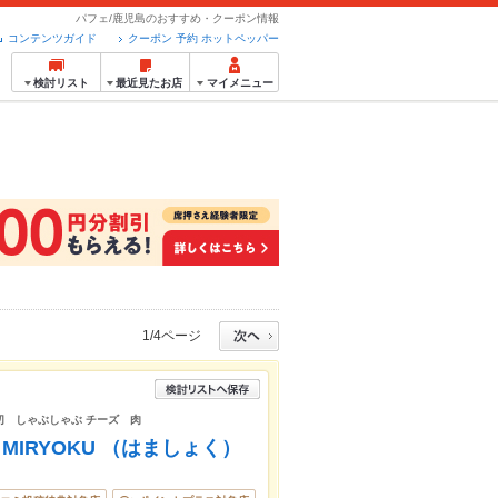
パフェ/鹿児島のおすすめ・クーポン情報
コンテンツガイド
クーポン 予約 ホットペッパー
検討リスト
最近見たお店
マイメニュー
1/4ページ
貸切 しゃぶしゃぶ チーズ 肉
O MIRYOKU （はましょく）