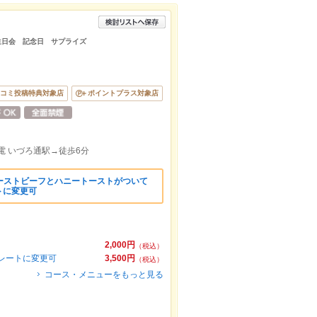
生日会 記念日 サプライズ
）
コミ投稿特典対象店
ポイントプラス対象店
電 いづろ通駅→徒歩6分
ーストビーフとハニートーストがついて
トに変更可
2,000円
（税込）
レートに変更可
3,500円
（税込）
コース・メニューをもっと見る