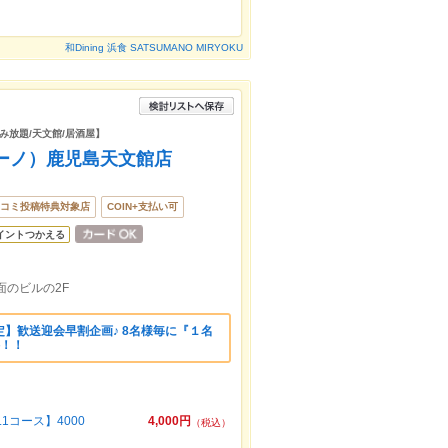
和Dining 浜食 SATSUMANO MIRYOKU
飲み放題/天文館/居酒屋】
ボーノ）鹿児島天文館店
コミ投稿特典対象店
COIN+支払い可
イントつかえる
面のビルの2F
】歓送迎会早割企画♪ 8名様毎に『１名
料！！
1コース】4000
4,000円
（税込）