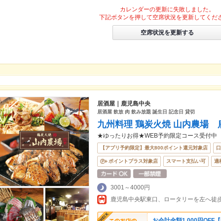
カレンダーの更新に失敗しました。
下記ボタンを押して空席状況を更新してくだ
空席状況を更新する
居酒屋｜鹿児島中央
居酒屋 飲放 肉 飲み放題 誕生日 記念日 貸切
九州料理 鶏炭火焼 山内農場
★ゆったりお得★WEB予約限定コース受付中
【アプリ予約限定】最大800ポイント還元対象店
口
ポイントプラス対象店
スマート支払い可
適
3001～4000円
お会計金額1,000円OFF