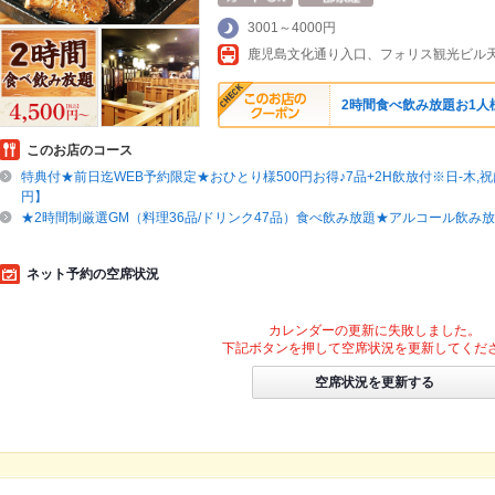
3001～4000円
鹿児島文化通り入口、フォリス観光ビル天
2時間食べ飲み放題お1人様
このお店のコース
特典付★前日迄WEB予約限定★おひとり様500円お得♪7品+2H飲放付※日-木,祝は
円】
★2時間制厳選GM（料理36品/ドリンク47品）食べ飲み放題★アルコール飲み放
ネット予約の空席状況
カレンダーの更新に失敗しました。
下記ボタンを押して空席状況を更新してくだ
空席状況を更新する