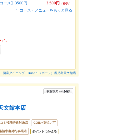
コース】3500円
3,500円
（税込）
コース・メニューをもっと見る
さい。
個室ダイニング Buono!（ボーノ）鹿児島天文館店
天文館本店
コミ投稿特典対象店
COIN+支払い可
格請求書発行事業者
ポイントつかえる