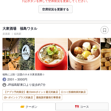
下記ボタンを押して空席状況を更新してください。
空席状況を更新する
大衆酒場 福島ワタル
居酒屋
福島駅
福島に上陸！話題のネオ大衆居酒屋☆
2001～3000円
JR福島駅東口より徒歩約7分
【アプリ予約限定】最大800ポイント還元対象店
口コミ投稿特典対象店
ポイントプラス対象店
適格請求書発行事業者
クーポン
コース