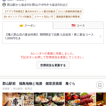
郡山駅から徒歩3分/郡山ｼﾃｨﾎﾃﾙから徒歩3分ほど
【アプリ予約限定】最大800ポイント還元対象店
口コミ投稿特典対象店
ポイントプラス対象店
スマート支払い可
適格請求書発行事業者
クーポン
コース
【庵八郡山店の宴会特典】 期間限定で品数３品追加！更に宴会コース
1,000円引き
カレンダーの更新に失敗しました。
下記ボタンを押して空席状況を更新してください。
空席状況を更新する
郡山駅前 福島地物と地酒 個室居酒屋 庵ぐら
居酒屋
郡山駅前・駅周辺