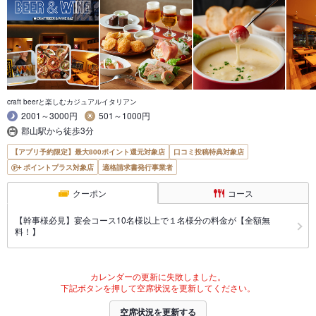
craft beerと楽しむカジュアルイタリアン
2001～3000円
501～1000円
郡山駅から徒歩3分
【アプリ予約限定】最大800ポイント還元対象店
口コミ投稿特典対象店
ポイントプラス対象店
適格請求書発行事業者
クーポン
コース
【幹事様必見】宴会コース10名様以上で１名様分の料金が【全額無
料！】
カレンダーの更新に失敗しました。
下記ボタンを押して空席状況を更新してください。
空席状況を更新する