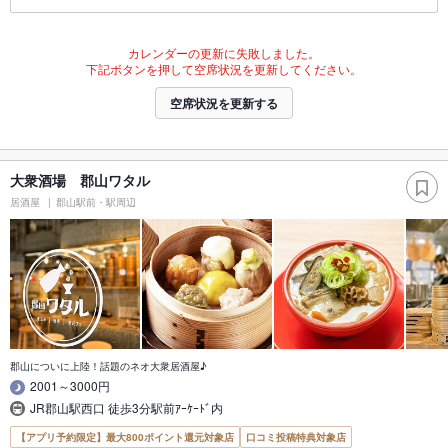
カレンダーの更新に失敗しました。
下記ボタンを押して空席状況を更新してください。
空席状況を更新する
大衆酒場 郡山ワタル
居酒屋
郡山駅前・駅周辺
郡山についに上陸！話題のネオ大衆居酒屋♪
2001～3000円
JR郡山駅西口 徒歩3分駅前ｱｰｹｰﾄﾞ内
【アプリ予約限定】最大800ポイント還元対象店
口コミ投稿特典対象店