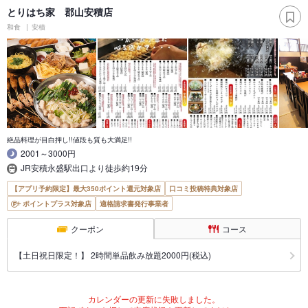
とりはち家 郡山安積店
和食
安積
絶品料理が目白押し!!値段も質も大満足!!
2001～3000円
JR安積永盛駅出口より徒歩約19分
【アプリ予約限定】最大350ポイント還元対象店
口コミ投稿特典対象店
ポイントプラス対象店
適格請求書発行事業者
クーポン
コース
【土日祝日限定！】 2時間単品飲み放題2000円(税込)
カレンダーの更新に失敗しました。