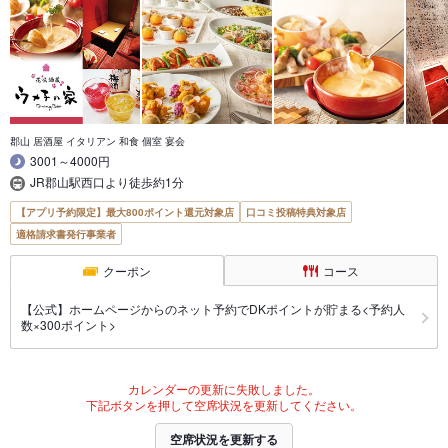
郡山 居酒屋 イタリアン 和食 個室 宴会
3001～4000円
JR郡山駅西口より徒歩約1分
【アプリ予約限定】最大800ポイント還元対象店
口コミ投稿特典対象店
適格請求書発行事業者
クーポン
コース
【公式】ホームページからのネット予約でDKポイントが貯まる<予約人
数×300ポイント>
カレンダーの更新に失敗しました。
下記ボタンを押して空席状況を更新してください。
空席状況を更新する