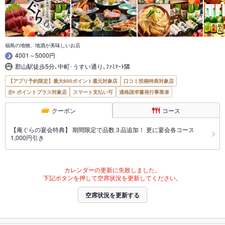
福島の地物、地酒が美味しいお店
4001～5000円
郡山駅徒歩5分､中町･うすい通り､ﾌｧﾐﾏｰﾄ隣
【アプリ予約限定】最大800ポイント還元対象店
口コミ投稿特典対象店
ポイントプラス対象店
スマート支払い可
適格請求書発行事業者
クーポン
コース
【庵ぐらの宴会特典】 期間限定で品数３品追加！ 更に宴会各コース
1,000円引き
カレンダーの更新に失敗しました。
下記ボタンを押して空席状況を更新してください。
空席状況を更新する