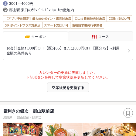
3001～4000円
郡山駅 東口のﾗｳﾝﾄﾞ1､ﾄﾞﾝ･ｷﾎｰﾃの敷地内
【アプリ予約限定】最大800ポイント還元対象店
口コミ投稿特典対象店
COIN+支払い可
ポイントプラス対象店
スマート支払い可
適格請求書発行事業者
クーポン
コース
お会計金額1,000円OFF【区分65】または500円OFF【区分72】※利用
金額の条件あり
カレンダーの更新に失敗しました。
下記ボタンを押して空席状況を更新してください。
空席状況を更新する
目利きの銀次 郡山駅前店
居酒屋
郡山駅前・駅周辺