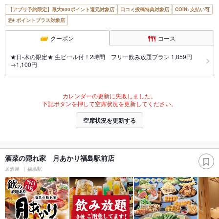
【アプリ予約限定】最大800ポイント還元対象店
口コミ投稿特典対象店
COIN+支払い可
ポイントプラス対象店
クーポン
コース
★日-木の限定★ 生ビール付！2時間 フリー飲み放題プラン 1,859円
→1,100円
カレンダーの更新に失敗しました。
下記ボタンを押して空席状況を更新してください。
空席状況を更新する
酒菜の隠れ家 月あかり福島駅前店
居酒屋
福島駅