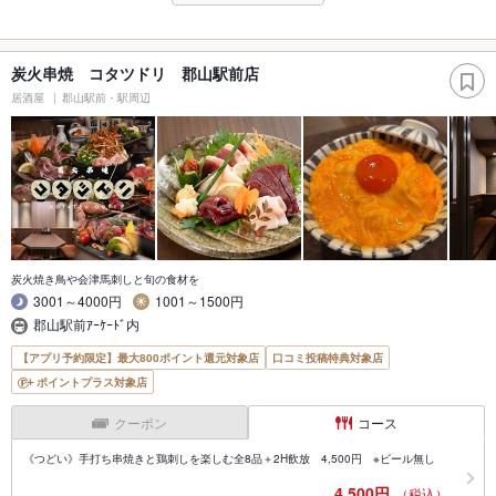
炭火串焼 コタツドリ 郡山駅前店
居酒屋
郡山駅前・駅周辺
炭火焼き鳥や会津馬刺しと旬の食材を
3001～4000円
1001～1500円
郡山駅前ｱｰｹｰﾄﾞ内
【アプリ予約限定】最大800ポイント還元対象店
口コミ投稿特典対象店
ポイントプラス対象店
クーポン
コース
《つどい》手打ち串焼きと鶏刺しを楽しむ全8品＋2H飲放 4,500円 ※ビール無し
4,500円
（税込）