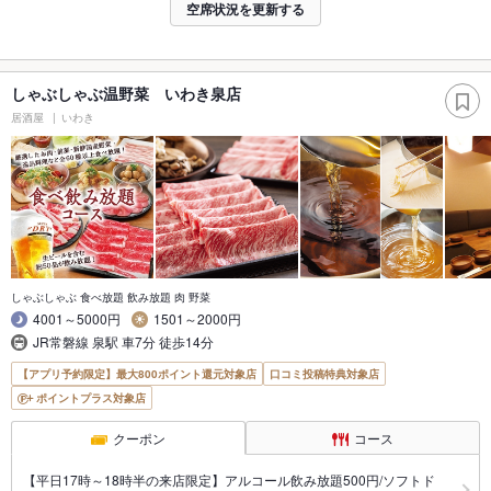
空席状況を更新する
しゃぶしゃぶ温野菜 いわき泉店
居酒屋
いわき
しゃぶしゃぶ 食べ放題 飲み放題 肉 野菜
4001～5000円
1501～2000円
JR常磐線 泉駅 車7分 徒歩14分
【アプリ予約限定】最大800ポイント還元対象店
口コミ投稿特典対象店
ポイントプラス対象店
クーポン
コース
【平日17時～18時半の来店限定】アルコール飲み放題500円/ソフトド