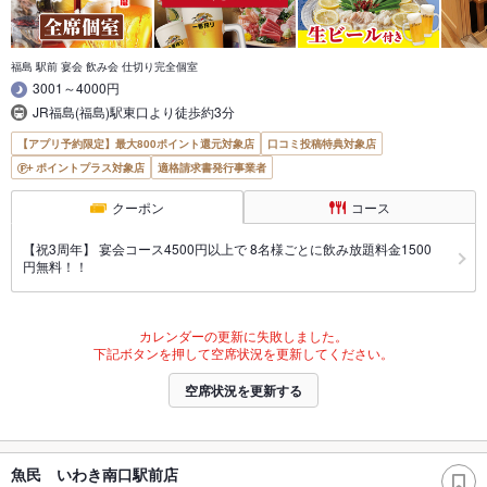
福島 駅前 宴会 飲み会 仕切り完全個室
3001～4000円
JR福島(福島)駅東口より徒歩約3分
【アプリ予約限定】最大800ポイント還元対象店
口コミ投稿特典対象店
ポイントプラス対象店
適格請求書発行事業者
クーポン
コース
【祝3周年】 宴会コース4500円以上で 8名様ごとに飲み放題料金1500
円無料！！
カレンダーの更新に失敗しました。
下記ボタンを押して空席状況を更新してください。
空席状況を更新する
魚民 いわき南口駅前店