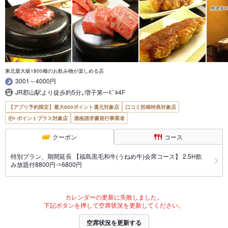
東北最大級1800種のお飲み物が楽しめる店
3001～4000円
JR郡山駅より徒歩約5分｡増子第一ﾋﾞﾙ4F
【アプリ予約限定】最大800ポイント還元対象店
口コミ投稿特典対象店
ポイントプラス対象店
適格請求書発行事業者
クーポン
コース
特別プラン、期間延長 【福島黒毛和牛(うねめ牛)会席コース】 2.5H飲
み放題付8800円⇒6800円
カレンダーの更新に失敗しました。
下記ボタンを押して空席状況を更新してください。
空席状況を更新する