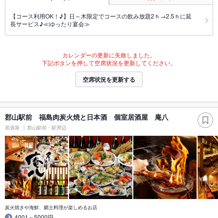
【コース利用OK！♪】日～木限定でコースの飲み放題2ｈ→2.5ｈに延
長サービス♪≪ゆったり宴会≫
カレンダーの更新に失敗しました。
下記ボタンを押して空席状況を更新してください。
空席状況を更新する
郡山駅前 福島肉炭火焼と日本酒 個室居酒屋 庵八
居酒屋
郡山駅前・駅周辺
炭火焼きや海鮮、郷土料理が楽しめるお店
4001～5000円