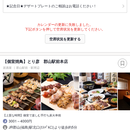
★記念日★デザートプレートのご相談はお電話ください！
カレンダーの更新に失敗しました。
下記ボタンを押して空席状況を更新してください。
空席状況を更新する
【個室焼鳥】とり彦 郡山駅前本店
居酒屋
郡山駅前・駅周辺
【上質な時間】個室で楽しむ手打ち炭火串焼
3001～4000円
JR郡山(福島)駅北口(ｴｽﾊﾟﾙ口)より徒歩約5分