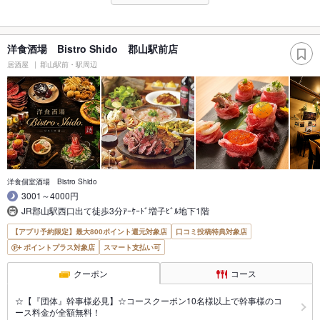
洋食酒場 Bistro Shido 郡山駅前店
居酒屋
郡山駅前・駅周辺
洋食個室酒場 Bistro Shido
3001～4000円
JR郡山駅西口出て徒歩3分ｱｰｹｰﾄﾞ増子ﾋﾞﾙ地下1階
【アプリ予約限定】最大800ポイント還元対象店
口コミ投稿特典対象店
ポイントプラス対象店
スマート支払い可
クーポン
コース
☆【『団体』幹事様必見】☆コースクーポン10名様以上で幹事様のコ
ース料金が全額無料！