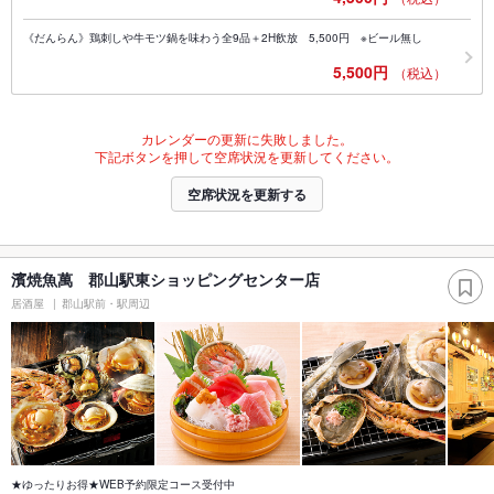
《だんらん》鶏刺しや牛モツ鍋を味わう全9品＋2H飲放 5,500円 ※ビール無し
5,500円
（税込）
カレンダーの更新に失敗しました。
下記ボタンを押して空席状況を更新してください。
空席状況を更新する
濱焼魚萬 郡山駅東ショッピングセンター店
居酒屋
郡山駅前・駅周辺
★ゆったりお得★WEB予約限定コース受付中