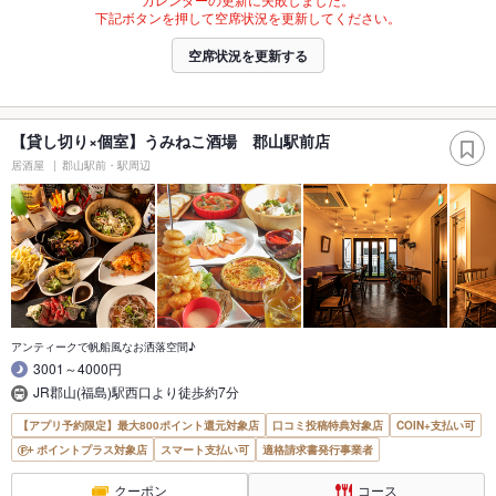
下記ボタンを押して空席状況を更新してください。
空席状況を更新する
【貸し切り×個室】うみねこ酒場 郡山駅前店
居酒屋
郡山駅前・駅周辺
アンティークで帆船風なお洒落空間♪
3001～4000円
JR郡山(福島)駅西口より徒歩約7分
【アプリ予約限定】最大800ポイント還元対象店
口コミ投稿特典対象店
COIN+支払い可
ポイントプラス対象店
スマート支払い可
適格請求書発行事業者
クーポン
コース