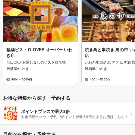
福酒ビストロ OVER オーバー いわ
焼き鳥と串焼き 鳥の市 い
き店
店
当日OK／お通しなしのビストロ名物
いわき駅 焼き鳥 アテ 日本酒 
居酒屋/いわき
居酒屋/いわき
4001～5000円
4001～5000円
お得な特集から探す・予約する
ポイントプラスで最大8倍
対象日時のネット予約でポイントが最大8倍たまるお店はこちら！
目的から探す・予約する