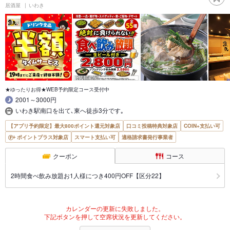
居酒屋
いわき
★ゆったりお得★WEB予約限定コース受付中
2001～3000円
いわき駅南口を出て､東へ徒歩3分です｡
【アプリ予約限定】最大800ポイント還元対象店
口コミ投稿特典対象店
COIN+支払い可
ポイントプラス対象店
スマート支払い可
適格請求書発行事業者
クーポン
コース
2時間食べ飲み放題お1人様につき400円OFF【区分22】
カレンダーの更新に失敗しました。
下記ボタンを押して空席状況を更新してください。