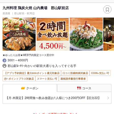
九州料理 鶏炭火焼 山内農場 郡山駅前店
居酒屋
郡山駅前・駅周辺
★ゆったりお得★WEB予約限定コース受付中
3001～4000円
郡山駅ﾛｰﾀﾘｰ向かいの駅前大通りを入ってすぐ右手
【アプリ予約限定】最大800ポイント還元対象店
口コミ投稿特典対象店
COIN+支払い可
ポイントプラス対象店
スマート支払い可
適格請求書発行事業者
クーポン
コース
【月‐木限定】2時間食べ飲み放題お1人様につき200円OFF【区分22】
カレンダーの更新に失敗しました。