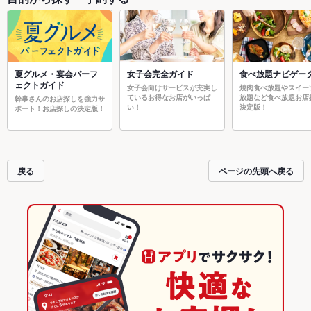
夏グルメ・宴会パーフ
女子会完全ガイド
食べ放題ナビゲー
ェクトガイド
女子会向けサービスが充実し
焼肉食べ放題やスイー
ているお得なお店がいっぱ
放題など食べ放題お店
幹事さんのお店探しを強力サ
い！
決定版！
ポート！お店探しの決定版！
戻る
ページの先頭へ戻る