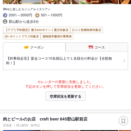
Wineと楽しむカジュアルイタリアン
2001～3000円
501～1000円
郡山駅から徒歩3分
【アプリ予約限定】最大800ポイント還元対象店
口コミ投稿特典対象店
ポイントプラス対象店
適格請求書発行事業者
クーポン
コース
【幹事様必見】宴会コース10名様以上で１名様分の料金が【全額無
料！】
カレンダーの更新に失敗しました。
下記ボタンを押して空席状況を更新してください。
空席状況を更新する
肉とビールのお店 craft beer 845郡山駅前店
居酒屋
郡山駅前・駅周辺