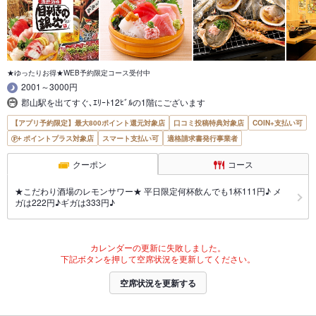
★ゆったりお得★WEB予約限定コース受付中
2001～3000円
郡山駅を出てすぐ､ｴﾘｰﾄ12ﾋﾞﾙの1階にございます
【アプリ予約限定】最大800ポイント還元対象店
口コミ投稿特典対象店
COIN+支払い可
ポイントプラス対象店
スマート支払い可
適格請求書発行事業者
クーポン
コース
★こだわり酒場のレモンサワー★ 平日限定何杯飲んでも1杯111円♪ メ
ガは222円♪ギガは333円♪
カレンダーの更新に失敗しました。
下記ボタンを押して空席状況を更新してください。
空席状況を更新する