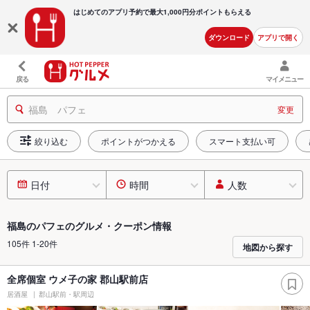
はじめてのアプリ予約で最大
1,000円分ポイントもらえる
ダウンロード
アプリで開く
戻る
マイメニュー
福島 パフェ
変更
絞り込む
ポイントがつかえる
スマート支払い可
日付
時間
人数
福島のパフェのグルメ・クーポン情報
105件 1-20件
地図から探す
全席個室 ウメ子の家 郡山駅前店
居酒屋
郡山駅前・駅周辺