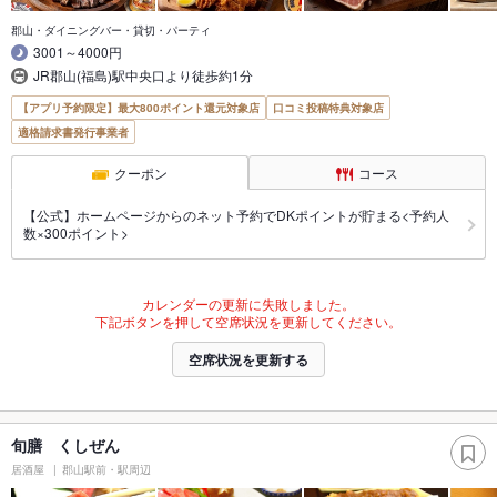
郡山・ダイニングバー・貸切・パーティ
3001～4000円
JR郡山(福島)駅中央口より徒歩約1分
【アプリ予約限定】最大800ポイント還元対象店
口コミ投稿特典対象店
適格請求書発行事業者
クーポン
コース
【公式】ホームページからのネット予約でDKポイントが貯まる<予約人
数×300ポイント>
カレンダーの更新に失敗しました。
下記ボタンを押して空席状況を更新してください。
空席状況を更新する
旬膳 くしぜん
居酒屋
郡山駅前・駅周辺