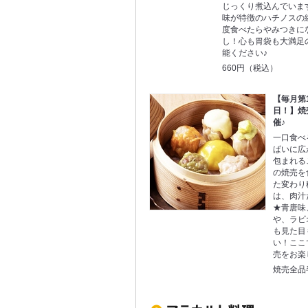
じっくり煮込んでいま
味が特徴のハチノスの
度食べたらやみつきに
し！心も胃袋も大満足
能ください♪
660円（税込）
【毎月第
日！】焼
催♪
一口食べ
ぱいに広
包まれる
の焼売を
た変わり
は、肉汁
★青唐味
や、ラビ
も見た目
い！ここ
売をお楽
焼売全品