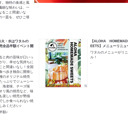
す。独特の食感と風
繊細な味わいは、一
なること間違いな
の一皿を、ぜひご堪
1火・水はワタルの
【ALOHA HOMEMA
売全品半額イベント開
EETS】メニューリニュ
ワタルのメニューがリ
ると肉の旨味が口いっ
ル！
がり、幸せな気持ちに
-
こと間違いなし！全国
食べ歩き独自に開発し
種のオリジナル焼売
たっぷりでジューシー
、海老味、チーズ味
オリ風の焼売など、味
も楽しい焼売が勢揃
でしか食べられない焼
しみください♪
半額♪