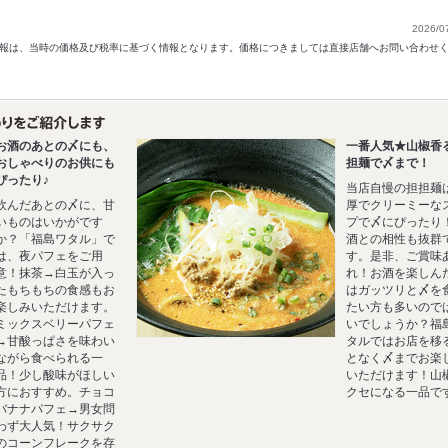
2026/0
以前の情報は、当時の価格及び税率に基づく情報となります。価格につきましては直接店舗へお問い合わせ
お酒のあとの〆にも、
一番人気★山椒香
おしゃべりのお供にも
担麺で〆まで！
ぴったり♪
当店自慢の担担麺
飲んだあとの〆に、甘
厚でクリーミーな
いものはいかがです
プで〆にぴったり
か？「福島ワタル」で
酒との相性も抜群
は、夜パフェをご用
す。是非、ご賞味
意！抹茶→白玉が入っ
れ！お酒を楽しん
たもちもちの食感もお
はガッツリと〆を
楽しみいただけます。
たい方も多いので
ミックスベリーパフェ
いでしょうか？福
→甘酸っぱさを味わい
タルではお店を移
ながら食べられる一
となく〆までお楽
品！少し酸味がほしい
いただけます！山
方におすすめ。チョコ
クセになる一品で
バナナパフェ→男女問
わず大人気！サクサク
のコーンフレークを存