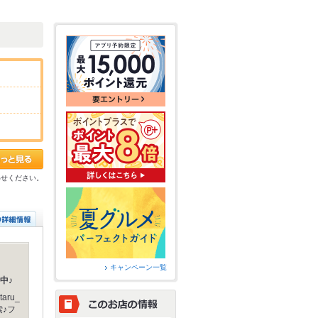
わせください。
キャンペーン一覧
中♪
taru_
索♪フ