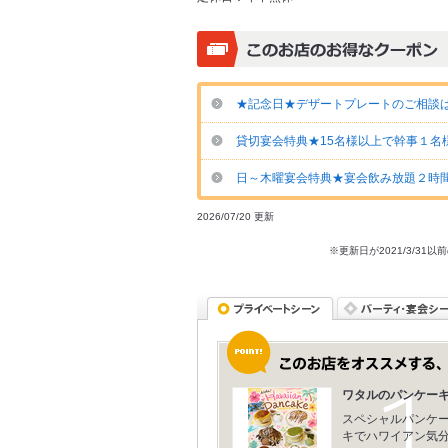
★記念日★デザートプレートのご相談
貸切宴会特典★15名様以上で幹事１名
日～木曜宴会特典★宴会飲み放題２時間
2026/07/20 更新
※更新日が2021/3/
ワタルのパンケーキ
スペシャルパンケ
キでハワイアン気