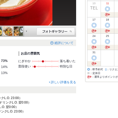
10
11
TEL
◎
17
18
◎
◎
24
25
◎
◎
総評について
31
お店の雰囲気
◎
73%
にぎやか
落ち着いた
普段使い
特別な日
14%
◎
：即予約可
□
：リクエ
13%
休
：定休日
：通常よりポイントが
詳しい評価を見る
クL.O. 23:00）
 ドリンクL.O. 翌0:00）
.O. 翌0:00）
リンクL.O. 23:00）