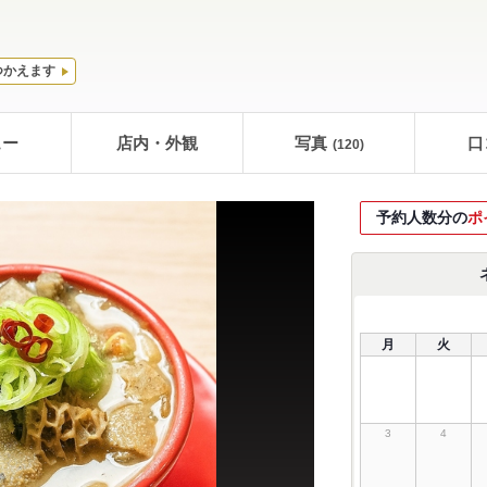
つかえます
ュー
店内・外観
写真
口
(120)
予約人数分の
ポ
月
火
3
4