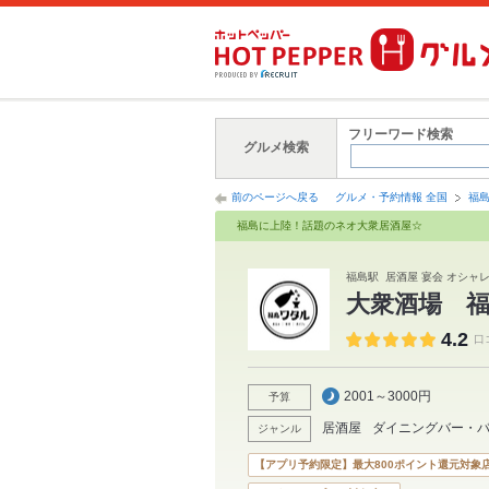
フリーワード検索
グルメ検索
前のページへ戻る
グルメ・予約情報 全国
福
福島に上陸！話題のネオ大衆居酒屋☆
福島駅 居酒屋 宴会 オシャレ
大衆酒場 
4.2
口
2001～3000円
予算
居酒屋
ダイニングバー・
ジャンル
【アプリ予約限定】最大800ポイント還元対象