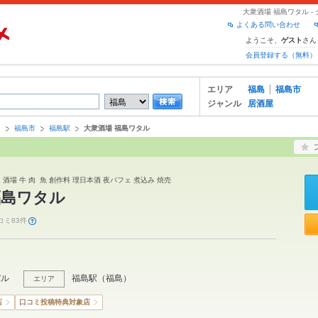
大衆酒場 福島ワタル 
よくある問い合わせ
ようこそ、
さん
ゲスト
会員登録する（無料）
エリア
福島
福島市
ジャンル
居酒屋
島
福島市
福島駅
大衆酒場 福島ワタル
 酒場 牛 肉 魚 創作料 理日本酒 夜パフェ 煮込み 焼売
福島ワタル
コミ83件
バル
福島駅
（
福島
）
エリア
店
口コミ投稿特典対象店