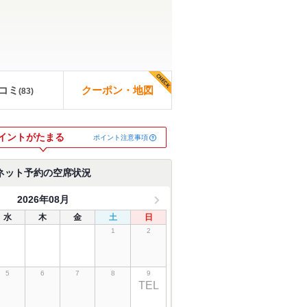
コミ
クーポン・地図
(
83
)
イントがたまる
ポイント注意事項
ネット予約の空席状況
2026年08月
水
木
金
土
日
1
2
5
6
7
8
9
TEL