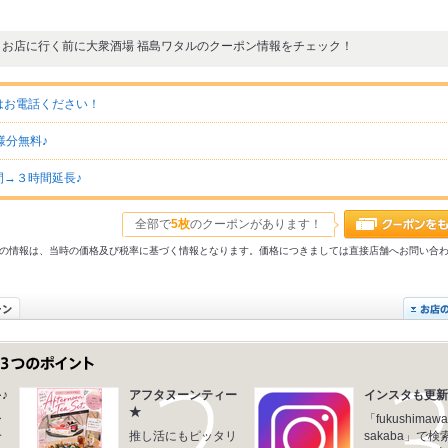
お店に行く前に大衆酒場 福島ワタルのクーポン情報をチェック！
はお電話ください！
様分無料♪
→３時間延長♪
全部で
5枚
のクーポンがあります！
31以前の情報は、当時の価格及び税率に基づく情報となります。価格につきましては直接店舗へお問い合
♪
アフタヌーンティー
インスタも更新
★
ー
「fukushimawa
分
推し活にもピッタリ
sakaba」で検