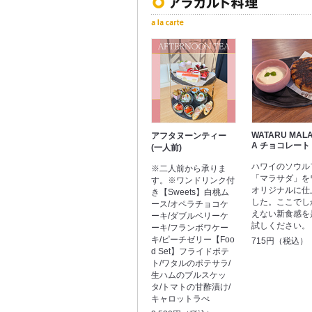
WATARU MAL
アフタヌーンティー
A チョコレート
(一人前)
ハワイのソウル
※二人前から承りま
「マラサダ」を
す。※ワンドリンク付
オリジナルに仕
き【Sweets】白桃ム
した。ここでし
ース/オペラチョコケ
えない新食感を
ーキ/ダブルベリーケ
試しください。
ーキ/フランボワケー
キ/ピーチゼリー【Foo
715円（税込）
d Set】フライドポテ
ト/ワタルのポテサラ/
生ハムのブルスケッ
タ/トマトの甘酢漬け/
キャロットラぺ