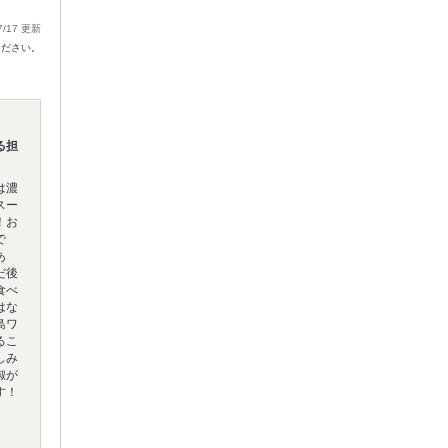
7/17 更新
ください。
る担
は濃
スー
！お
で
あ
だ後
食べ
はな
島ワ
るこ
しみ
椒が
す！