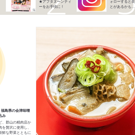
★アフタヌーンティ
ォローすると良
ーをお手頃に！
とがあるかも…!
♪】福島県の会津味噌
込み
ど、郡山の精肉店か
肉を贅沢に使用し、
新鮮な野菜とともに