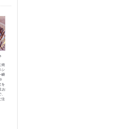
キ
に焼
ペシ
一瞬
※
文を
上お
で、
ご注