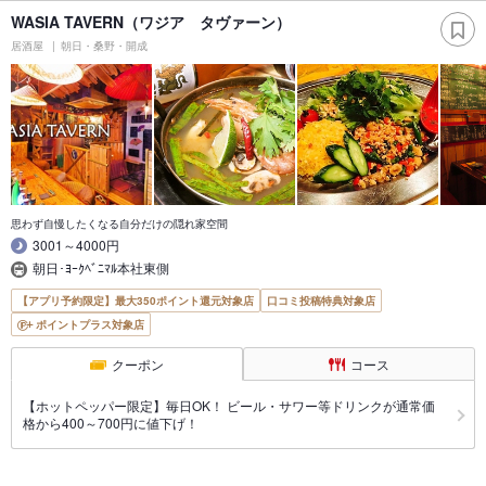
WASIA TAVERN（ワジア タヴァーン）
居酒屋
朝日・桑野・開成
思わず自慢したくなる自分だけの隠れ家空間
3001～4000円
朝日･ﾖｰｸﾍﾞﾆﾏﾙ本社東側
【アプリ予約限定】最大350ポイント還元対象店
口コミ投稿特典対象店
ポイントプラス対象店
クーポン
コース
【ホットペッパー限定】毎日OK！ ビール・サワー等ドリンクが通常価
格から400～700円に値下げ！