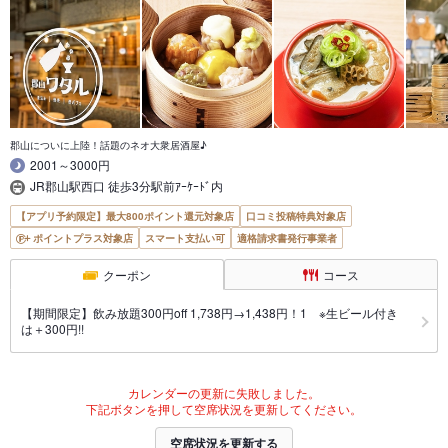
郡山についに上陸！話題のネオ大衆居酒屋♪
2001～3000円
JR郡山駅西口 徒歩3分駅前ｱｰｹｰﾄﾞ内
【アプリ予約限定】最大800ポイント還元対象店
口コミ投稿特典対象店
ポイントプラス対象店
スマート支払い可
適格請求書発行事業者
クーポン
コース
【期間限定】飲み放題300円off 1,738円→1,438円！1 ※生ビール付き
は＋300円!!
カレンダーの更新に失敗しました。
下記ボタンを押して空席状況を更新してください。
空席状況を更新する