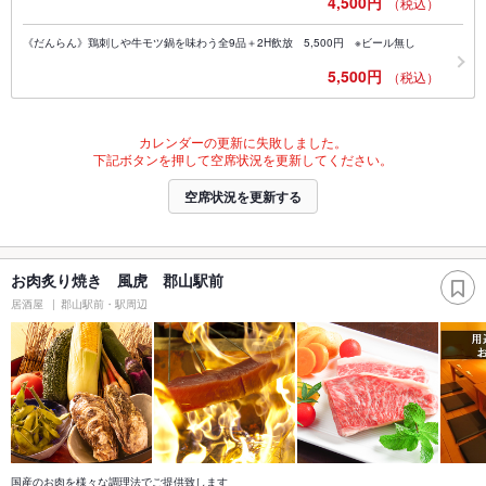
4,500円
（税込）
《だんらん》鶏刺しや牛モツ鍋を味わう全9品＋2H飲放 5,500円 ※ビール無し
5,500円
（税込）
カレンダーの更新に失敗しました。
下記ボタンを押して空席状況を更新してください。
空席状況を更新する
お肉炙り焼き 風虎 郡山駅前
居酒屋
郡山駅前・駅周辺
国産のお肉を様々な調理法でご提供致します