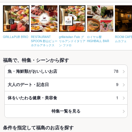
GRILL&PUB BRIO
RESTAURANT
grill&italian Falo グ
ロイヤル響
ROOM CAF
SPOON 郡山ビュー
リルアンドイタリア
HIGHBALL BAR
ムカフェ
ホテルアネックス
ン ファロ
福島で、特集・シーンから探す
78
魚・海鮮類がおいしいお店
9
大人のデート・記念日
1
体をいたわる健康・美容食
特集一覧を見る
条件を指定して福島のお店を探す