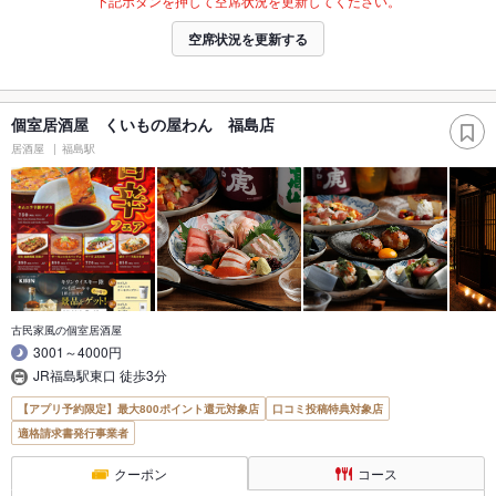
下記ボタンを押して空席状況を更新してください。
空席状況を更新する
個室居酒屋 くいもの屋わん 福島店
居酒屋
福島駅
古民家風の個室居酒屋
3001～4000円
JR福島駅東口 徒歩3分
【アプリ予約限定】最大800ポイント還元対象店
口コミ投稿特典対象店
適格請求書発行事業者
クーポン
コース