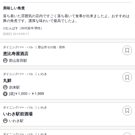
美味しい角煮
落ち着いた雰囲気の店内ですごく落ち着いて食事が出来ましたよ。おすすめは
豚の角煮です。濃厚な味わいで最高でしたよ。
けむんぱす（30代前半/男性）
投稿日 2014/05/17
ダイニングバー・バル
郡山市その他・郊外
恵比寿屋酒店
郡山富田駅
ダイニングバー・バル
いわき
丸鮮
勿来駅
[昼]￥1,000～￥1,999
ダイニングバー・バル
いわき
いわき駅前酒場
いわき駅
ダイニングバー・バル
いわき