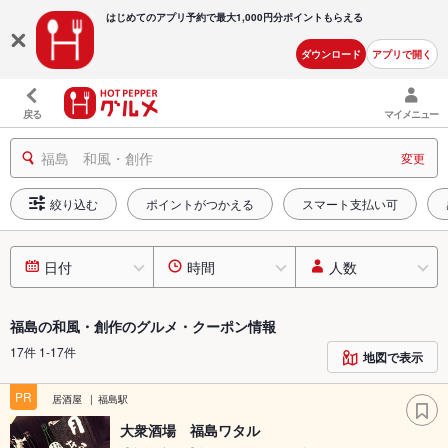
はじめてのアプリ予約で最大
1,000円分ポイントもらえる
ダウンロード
アプリで開く
戻る
マイメニュー
福島 和風・創作
変更
絞り込む
ポイントがつかえる
スマート支払い可
日付
時間
人数
福島の和風・創作のグルメ・クーポン情報
17件 1-17件
地図で表示
PR
居酒屋
福島駅
大衆酒場 福島ワタル