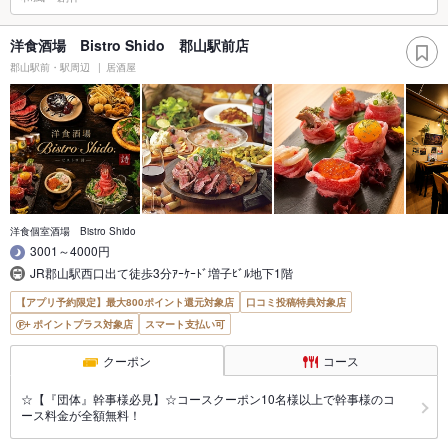
洋食酒場 Bistro Shido 郡山駅前店
郡山駅前・駅周辺
居酒屋
洋食個室酒場 Bistro Shido
3001～4000円
JR郡山駅西口出て徒歩3分ｱｰｹｰﾄﾞ増子ﾋﾞﾙ地下1階
【アプリ予約限定】最大800ポイント還元対象店
口コミ投稿特典対象店
ポイントプラス対象店
スマート支払い可
クーポン
コース
☆【『団体』幹事様必見】☆コースクーポン10名様以上で幹事様のコ
ース料金が全額無料！