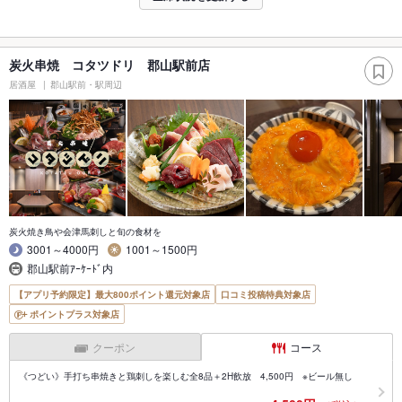
炭火串焼 コタツドリ 郡山駅前店
居酒屋
郡山駅前・駅周辺
炭火焼き鳥や会津馬刺しと旬の食材を
3001～4000円
1001～1500円
郡山駅前ｱｰｹｰﾄﾞ内
【アプリ予約限定】最大800ポイント還元対象店
口コミ投稿特典対象店
ポイントプラス対象店
クーポン
コース
《つどい》手打ち串焼きと鶏刺しを楽しむ全8品＋2H飲放 4,500円 ※ビール無し