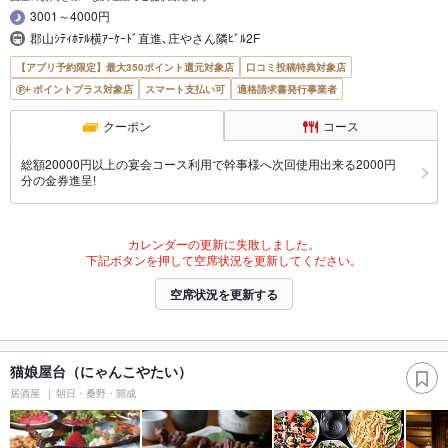
3001～4000円
郡山ｼﾃｨﾎﾃﾙ横ｱｰｹｰﾄﾞ直進､庄やさん隣ﾋﾞﾙ2F
【アプリ予約限定】最大350ポイント還元対象店
口コミ投稿特典対象店
ポイントプラス対象店
スマート支払い可
適格請求書発行事業者
クーポン
コース
総額20000円以上の宴会コース利用で幹事様へ次回使用出来る2000円
分の金券進呈!
カレンダーの更新に失敗しました。
下記ボタンを押して空席状況を更新してください。
空席状況を更新する
猫娘屋台（にゃんこやたい）
居酒屋
朝日・桑野・開成