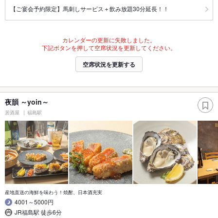
【ご宴会予約限定】馬刺しサービス＋飲み放題30分延長！！
カレンダーの更新に失敗しました。
下記ボタンを押して空席状況を更新してください。
空席状況を更新する
夜韻 ～yoin～
居酒屋
福島駅
産地直送の海鮮を味わう！焼酎、日本酒充実
4001～5000円
JR福島駅 徒歩6分