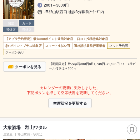
2001～3000円
JR郡山駅西口 徒歩3分駅前ｱｰｹｰﾄﾞ内
個室
カード
禁煙席
喫煙席
【アプリ予約限定】最大800ポイント還元対象店
口コミ投稿特典対象店
ポイントプラス対象店
スマート支払い可
適格請求書発行事業者
ネット予約可
クーポンあり
【期間限定】飲み放題300円off 1,738円→1,438円！1 ※生ビ
クーポンを見る
ール付きは＋300円!!
カレンダーの更新に失敗しました。
下記ボタンを押して空席状況を更新してください。
空席状況を更新する
大衆酒場 郡山ワタル
居酒屋
郡山駅前・駅周辺