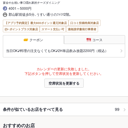
宴会やお祝い事◎隠れ家的チーズダイニング
4001～5000円
郡山駅前徒歩5分､うすい通りのﾌｧﾐﾏ2階｡
【アプリ予約限定】最大800ポイント還元対象店
口コミ投稿特典対象店
ポイントプラス対象店
スマート支払い可
適格請求書発行事業者
クーポン
コース
当日OK♪料理の注文なくてもOK♪2H単品飲み放題2200円（税込）
カレンダーの更新に失敗しました。
下記ボタンを押して空席状況を更新してください。
空席状況を更新する
99
条件が似ているお店をすべて見る
おすすめのお店