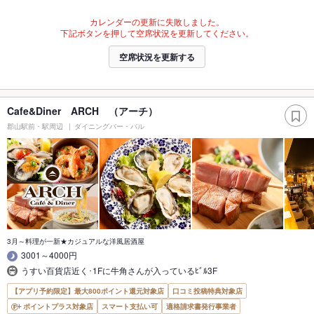
カレンダーの更新に失敗しました。
下記ボタンを押して空席状況を更新してください。
空席状況を更新する
Cafe&Diner ARCH （アーチ）
郡山駅前・駅周辺
ダイニングバー・バル
3月～料理が一新★カジュアルな洋風居酒屋
3001～4000円
うすい百貨店近く･1Fに牛角さんが入っているﾋﾞﾙ3F
【アプリ予約限定】最大800ポイント還元対象店
口コミ投稿特典対象店
ポイントプラス対象店
スマート支払い可
適格請求書発行事業者