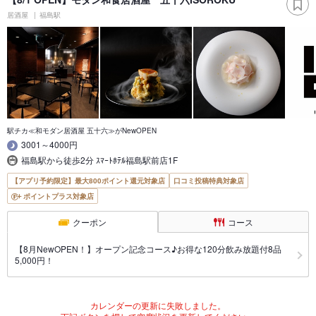
居酒屋
福島駅
駅チカ≪和モダン居酒屋 五十六≫がNewOPEN
3001～4000円
福島駅から徒歩2分 ｽﾏｰﾄﾎﾃﾙ福島駅前店1F
【アプリ予約限定】最大800ポイント還元対象店
口コミ投稿特典対象店
ポイントプラス対象店
クーポン
コース
【8月NewOPEN！】オープン記念コース♪お得な120分飲み放題付8品
5,000円！
カレンダーの更新に失敗しました。