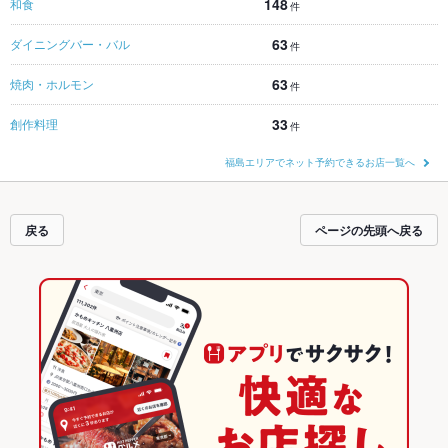
148
和食
件
63
ダイニングバー・バル
件
63
焼肉・ホルモン
件
33
創作料理
件
福島エリアでネット予約できるお店一覧へ
戻る
ページの先頭へ戻る