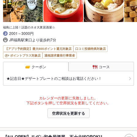
福島に上陸！話題のネオ大衆居酒屋☆
2001～3000円
JR福島駅東口より徒歩約7分
【アプリ予約限定】最大800ポイント還元対象店
口コミ投稿特典対象店
ポイントプラス対象店
適格請求書発行事業者
クーポン
コース
★記念日★デザートプレートのご相談はお電話ください！
カレンダーの更新に失敗しました。
下記ボタンを押して空席状況を更新してください。
空席状況を更新する
【8/1 OPEN】モダン和食居酒屋 五十六ISOROKU