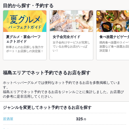
目的から探す・予約する
夏グルメ・宴会パーフ
女子会完全ガイド
食べ放題ナビゲー
ェクトガイド
女子会向けサービスが充実し
焼肉食べ放題やスイー
ているお得なお店がいっぱ
放題など食べ放題お店
幹事さんのお店探しを強力サ
い！
決定版！
ポート！お店探しの決定版！
福島エリアでネット予約できるお店を探す
ホットペッパーグルメでは便利なネット予約できるお店を多数掲載していま
す。
福島エリアでネット予約できるお店をジャンルごとに集計しました。お店選び
の参考に是非活用してください。
ジャンルを変更してネット予約できるお店を探す
325
居酒屋
件