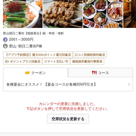
郡山朝日二番街【猫娘屋台】鍋・串焼・海鮮
2001～3000円
郡山･朝日二番街F棟
【アプリ予約限定】最大350ポイント還元対象店
口コミ投稿特典対象店
ポイントプラス対象店
スマート支払い可
適格請求書発行事業者
クーポン
コース
各種宴会にオススメ！ 【宴会コースが各種500円引き】
カレンダーの更新に失敗しました。
下記ボタンを押して空席状況を更新してください。
空席状況を更新する