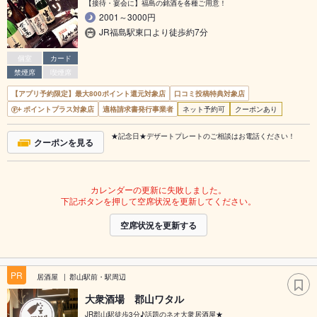
【接待・宴会に】福島の銘酒を各種ご用意！
2001～3000円
JR福島駅東口より徒歩約7分
個室
カード
禁煙席
喫煙席
【アプリ予約限定】最大800ポイント還元対象店
口コミ投稿特典対象店
ポイントプラス対象店
適格請求書発行事業者
ネット予約可
クーポンあり
★記念日★デザートプレートのご相談はお電話ください！
クーポンを見る
カレンダーの更新に失敗しました。
下記ボタンを押して空席状況を更新してください。
空席状況を更新する
PR
居酒屋
郡山駅前・駅周辺
大衆酒場 郡山ワタル
JR郡山駅徒歩3分♪話題のネオ大衆居酒屋★