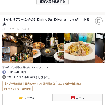
空席状況を更新する
【イタリアン×女子会】DiningBar D-koma いわき 小名
浜
バー・カクテル
いわき
落ち着いた空間×お酒と美味しいイタリアン
3001～4000円
ｲｵﾝﾓｰﾙいわき小名浜様より徒歩2分
【アプリ予約限定】最大800ポイント還元対象店
口コミ投稿特典対象店
ポイントプラス対象店
クーポン
コース