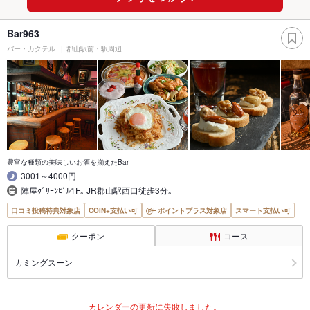
Bar963
バー・カクテル
郡山駅前・駅周辺
豊富な種類の美味しいお酒を揃えたBar
3001～4000円
陣屋ｸﾞﾘｰﾝﾋﾞﾙ1F｡ JR郡山駅西口徒歩3分｡
口コミ投稿特典対象店
COIN+支払い可
ポイントプラス対象店
スマート支払い可
クーポン
コース
カミングスーン
カレンダーの更新に失敗しました。