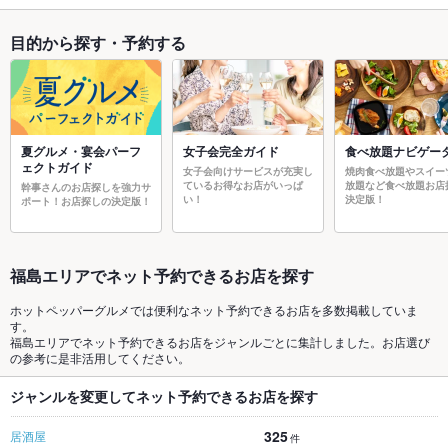
目的から探す・予約する
夏グルメ・宴会パーフ
女子会完全ガイド
食べ放題ナビゲー
ェクトガイド
女子会向けサービスが充実し
焼肉食べ放題やスイー
ているお得なお店がいっぱ
放題など食べ放題お店
幹事さんのお店探しを強力サ
い！
決定版！
ポート！お店探しの決定版！
福島エリアでネット予約できるお店を探す
ホットペッパーグルメでは便利なネット予約できるお店を多数掲載していま
す。
福島エリアでネット予約できるお店をジャンルごとに集計しました。お店選び
の参考に是非活用してください。
ジャンルを変更してネット予約できるお店を探す
325
居酒屋
件