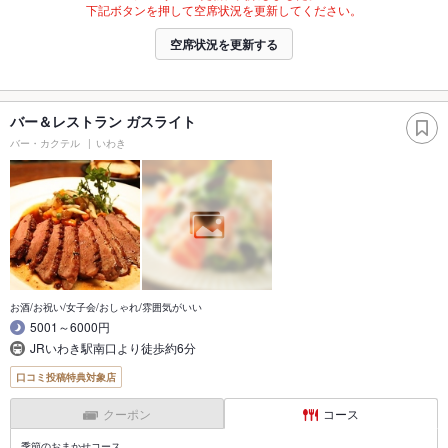
下記ボタンを押して空席状況を更新してください。
空席状況を更新する
バー＆レストラン ガスライト
バー・カクテル
いわき
お酒/お祝い/女子会/おしゃれ/雰囲気がいい
5001～6000円
JRいわき駅南口より徒歩約6分
口コミ投稿特典対象店
クーポン
コース
季節のおまかせコース