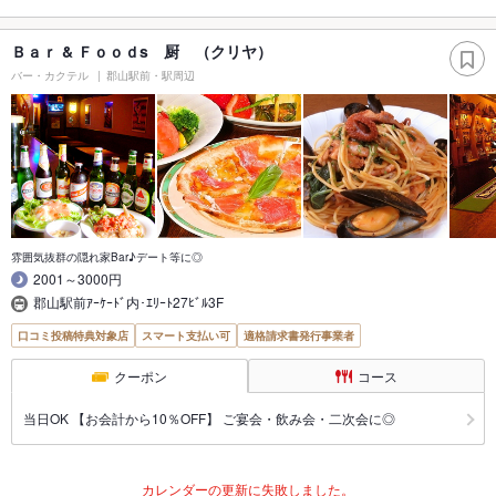
Ｂａｒ & Ｆｏｏｄs 厨 （クリヤ）
バー・カクテル
郡山駅前・駅周辺
雰囲気抜群の隠れ家Bar♪デート等に◎
2001～3000円
郡山駅前ｱｰｹｰﾄﾞ内･ｴﾘｰﾄ27ﾋﾞﾙ3F
口コミ投稿特典対象店
スマート支払い可
適格請求書発行事業者
クーポン
コース
当日OK 【お会計から10％OFF】 ご宴会・飲み会・二次会に◎
カレンダーの更新に失敗しました。