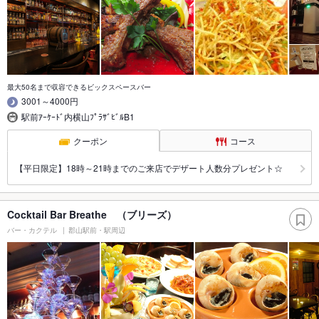
最大50名まで収容できるビックスペースバー
3001～4000円
駅前ｱｰｹｰﾄﾞ内横山ﾌﾟﾗｻﾞﾋﾞﾙB1
クーポン
コース
【平日限定】18時～21時までのご来店でデザート人数分プレゼント☆
Cocktail Bar Breathe （ブリーズ）
バー・カクテル
郡山駅前・駅周辺