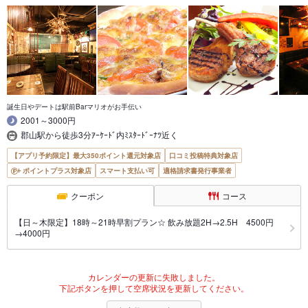
誕生日やデートは駅前Barマリオがお手伝い
2001～3000円
郡山駅から徒歩3分ｱｰｹｰﾄﾞ内ﾐｽﾀｰﾄﾞｰﾅﾂ近く
【アプリ予約限定】最大350ポイント還元対象店
口コミ投稿特典対象店
ポイントプラス対象店
スマート支払い可
適格請求書発行事業者
クーポン
コース
【日～木限定】18時～21時早割プラン☆ 飲み放題2H→2.5H 4500円
→4000円
カレンダーの更新に失敗しました。
下記ボタンを押して空席状況を更新してください。