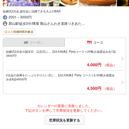
結婚式2次会,誕生会に活躍できる大人のBAR
2001～3000円
郡山駅徒歩3分/陣屋 魯山さんわき道路つきあた…
口コミ投稿特典対象店
クーポン
コース
結婚式2次会や誕生日・記念日に…【22大特典】Partyコース☆2H飲み放題込み全7品
3500円!
4,000円
（税込）
2次会の余興をたっぷりやりたい方に…【22大特典】Party コース☆2.5H飲み放題込
み全8品4500円!
4,500円
（税込）
カレンダーの更新に失敗しました。
下記ボタンを押して空席状況を更新してください。
空席状況を更新する