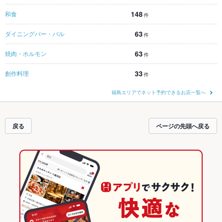
148
和食
件
63
ダイニングバー・バル
件
63
焼肉・ホルモン
件
33
創作料理
件
福島エリアでネット予約できるお店一覧へ
戻る
ページの先頭へ戻る