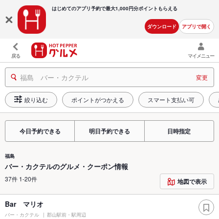
はじめてのアプリ予約で最大
1,000円分ポイントもらえる
ダウンロード
アプリで開く
戻る
マイメニュー
福島 バー・カクテル
変更
絞り込む
ポイントがつかえる
スマート支払い可
今日予約できる
明日予約できる
日時指定
福島
バー・カクテルのグルメ・クーポン情報
37件 1-20件
地図で表示
Bar マリオ
バー・カクテル
郡山駅前・駅周辺