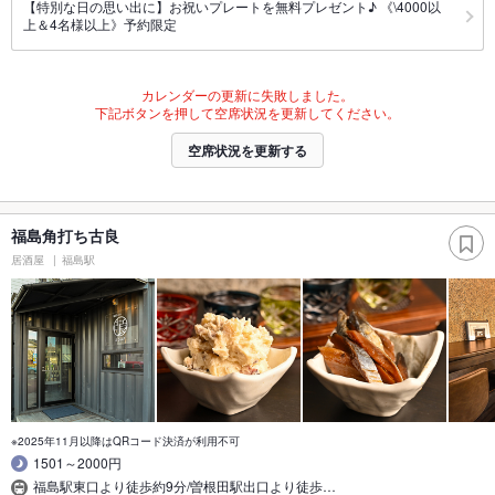
【特別な日の思い出に】お祝いプレートを無料プレゼント♪ 《\4000以
上＆4名様以上》予約限定
カレンダーの更新に失敗しました。
下記ボタンを押して空席状況を更新してください。
空席状況を更新する
福島角打ち古良
居酒屋
福島駅
※2025年11月以降はQRコード決済が利用不可
1501～2000円
福島駅東口より徒歩約9分/曽根田駅出口より徒歩…