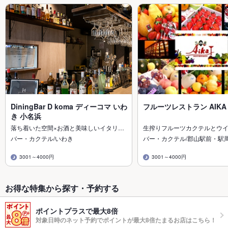
DiningBar D koma ディーコマ いわ
フルーツレストラン AIKA
き 小名浜
落ち着いた空間×お酒と美味しいイタリ…
生搾りフルーツカクテルとウイ
バー・カクテル/いわき
バー・カクテル/郡山駅前・駅
3001～4000円
3001～4000円
お得な特集から探す・予約する
ポイントプラスで最大8倍
対象日時のネット予約でポイントが最大8倍たまるお店はこちら！