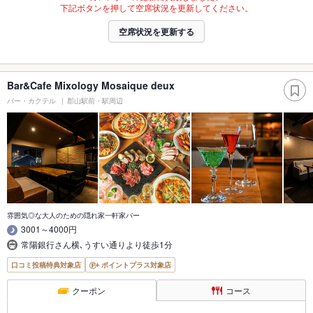
下記ボタンを押して空席状況を更新してください。
空席状況を更新する
Bar&Cafe Mixology Mosaique deux
バー・カクテル
郡山駅前・駅周辺
雰囲気◎な大人のための隠れ家一軒家バー
3001～4000円
常陽銀行さん横､うすい通りより徒歩1分
口コミ投稿特典対象店
ポイントプラス対象店
クーポン
コース