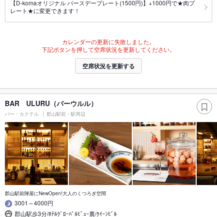
【D-komaオリジナル バースデープレート(1500円)】+1000円で★肉プ
レート★に変更できます！
カレンダーの更新に失敗しました。
下記ボタンを押して空席状況を更新してください。
空席状況を更新する
BAR ULURU（バーウルル）
バー・カクテル
郡山駅前・駅周辺
郡山駅前陣屋にNewOpen!大人のくつろぎ空間
3001～4000円
郡山駅歩3分/ﾎﾃﾙｸﾞﾛｰﾊﾞﾙﾋﾞｭｰ裏/ｸｲｰﾝﾋﾞﾙ