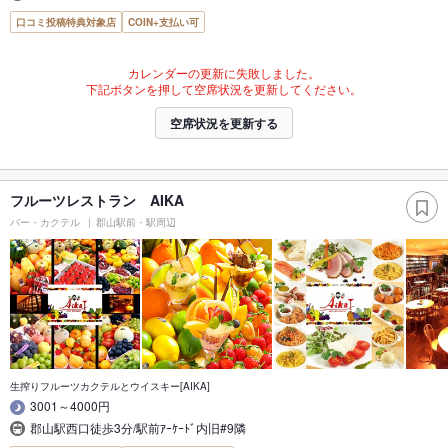
口コミ投稿特典対象店
COIN+支払い可
カレンダーの更新に失敗しました。
下記ボタンを押して空席状況を更新してください。
空席状況を更新する
フルーツレストラン AIKA
バー・カクテル
郡山駅前・駅周辺
生搾りフルーツカクテルとウイスキー[AIKA]
3001～4000円
郡山駅西口徒歩3分/駅前ｱｰｹｰﾄﾞ内旧#9隣