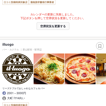
口コミ投稿特典対象店
適格請求書発行事業者
カレンダーの更新に失敗しました。
下記ボタンを押して空席状況を更新してください。
空席状況を更新する
illuogo
バー・カクテル
郡山駅前・駅周辺
リーズナブルでおしゃれなカフェ＆バー
2001～3000円
大町 ﾃｱﾄﾙ向い
口コミ投稿特典対象店