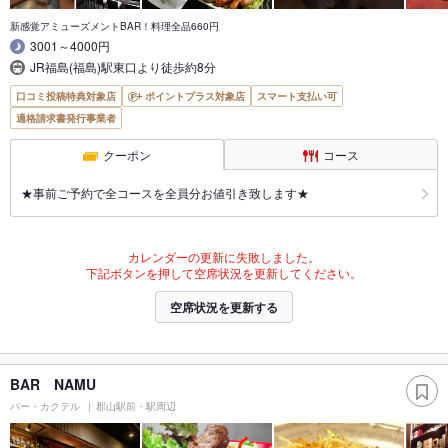
新感覚アミューズメントBAR！料理全品660円
3001～4000円
JR福島(福島)駅東口より徒歩約8分
口コミ投稿特典対象店
ポイントプラス対象店
スマート支払い可
適格請求書発行事業者
クーポン
コース
★事前ご予約で全コースを全員分お値引き致します★
カレンダーの更新に失敗しました。
下記ボタンを押して空席状況を更新してください。
空席状況を更新する
BAR NAMU
バー・カクテル
郡山駅前・駅周辺