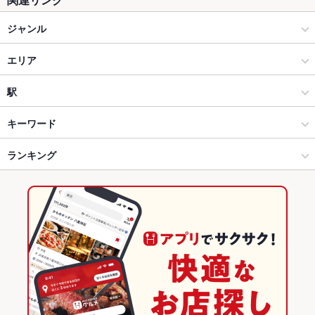
ジャンル
居酒屋
エリア
和風
天文館
駅
鹿児島市 天文館・中央駅・ふ頭 × 居酒屋
天文館 × 居酒屋
天文館通駅
キーワード
鹿児島市 天文館・中央駅・ふ頭 × 和風
天文館 × 和風
ランキング
からあげ
塩辛
エビ料理
カキ料理・オイスター
カニ料理
ローストビーフ
フライドポテト
海鮮丼
ちらし寿司
レバー
炭火焼
天文館通駅 × 居酒屋
天文館 × 和食
鹿児島のグルメランキング
牛タン
ケーキ
デザート
生ハム
ジェラート
天文館通駅 × 和風
天文館 × 和食全般
鹿児島の居酒屋ランキング
和食
鹿児島
鹿児島市 天文館・中央駅・ふ頭のグルメランキング
和食全般
鹿児島 × 居酒屋
鹿児島市 天文館・中央駅・ふ頭の居酒屋ランキング
鹿児島市 天文館・中央駅・ふ頭 × 和食
鹿児島 × 和風
天文館のグルメランキング