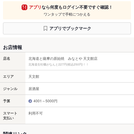
アプリ
なら何度もログイン不要ですぐ確認！
ワンタップで手軽につかえる
アプリでブックマーク
お店情報
店名
北海道と薩摩の原始焼 みなとや 天文館店
北海道生牡蠣がなんと227円(税込250円)！！
エリア
天文館
ジャンル
居酒屋
予算
4001～5000円
スマート
利用不可
支払い
関連リンク