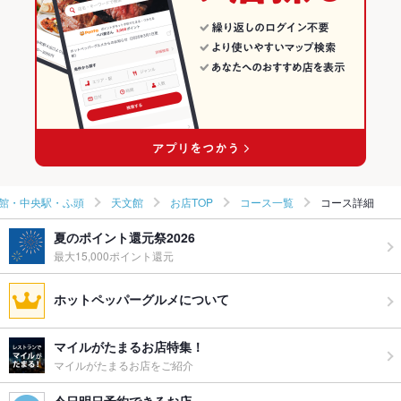
鹿児島市 天文館・中央駅・ふ頭 × 和食全般
鹿児島 × 和食
天文館の居酒屋ランキング
天文館通駅 × 和食
鹿児島 × 和食全般
天文館通駅 × 和食全般
館・中央駅・ふ頭
天文館
お店TOP
コース一覧
コース詳細
夏のポイント還元祭2026
最大15,000ポイント還元
ホットペッパーグルメについて
マイルがたまるお店特集！
マイルがたまるお店をご紹介
今日明日予約できるお店