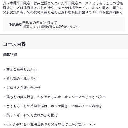
月～木曜平日限定！飲み放題までついた平日限定コース！とうもろこしの旨塩
唐揚げ、〆は北海道あさりの冷やしぶっかけ塩ラーメン、ホッケ開き、鶏もも
の炭火焼き等、旬の食材も盛り込んだお料理を個別盛りで！8/13お盆期間除く
来店日の当日14時まで
予約締切
※曜日によって締切が異なる場合があります。
コース内容
品数
12品
・前菜２種盛り合わせ
・蒸し鶏の和風サラダ
・お造り３点盛り合わせ
・鶏ももの炭火焼き、キタアカリのオニオンソースのじゃがバター
・とうもろこしの旨塩唐揚げ、ホッケ開き、３種のチーズ春巻き
・鶏ザンギ、おでん大根のから揚げ
・出汁がおいしい北海道あさりの冷やしぶっかけ塩ラーメン