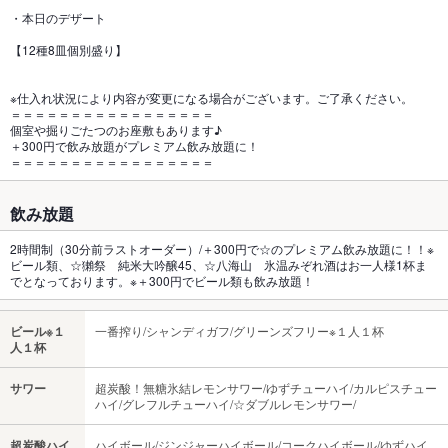
・本日のデザート
【12種8皿個別盛り】
※仕入れ状況により内容が変更になる場合がございます。ご了承ください。
＝＝＝＝＝＝＝＝＝＝＝＝＝＝＝＝＝
個室や掘りごたつのお座敷もあります♪
＋300円で飲み放題がプレミアム飲み放題に！
＝＝＝＝＝＝＝＝＝＝＝＝＝＝＝＝＝
飲み放題
2時間制（30分前ラストオーダー）/＋300円で☆のプレミアム飲み放題に！！※
ビール類、☆獺祭 純米大吟醸45、☆八海山 氷温みぞれ酒はお一人様1杯ま
でとなっております。※＋300円でビール類も飲み放題！
ビール※１
一番搾り/シャンディガフ/グリーンズフリー※１人１杯
人１杯
サワー
超炭酸！無糖氷結レモンサワー/ゆずチューハイ/カルピスチュー
ハイ/グレフルチューハイ/☆ダブルレモンサワー/
超炭酸ハイ
ハイボール/ジンジャーハイボール/コークハイボール/ゆずハイ