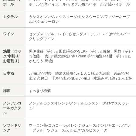
ボール
ボール/☆角ハイボール/☆ダブル角ハイボール/☆陸ハイボール
カクテル
カシスオレンジ/カシスソーダ/カシスウーロン/ファジーネーブ
ル/ペシェウーロン
ワイン
センダス・デル・レイ(白)/センダス・デル・レイ(赤)/☆スパー
クリングワイン
焼酎（ロッ
黒伊佐錦（芋）/☆田倉(芋)/夕-SEKI-（芋）/☆佐藤 黒麹（芋）/
ク/水割り/
☆佐藤 (麦)/☆蔵の師魂The Green 芋/☆知覧Tea酎（芋）/☆た
お湯割り）
かたろう(黒糖)
日本酒
八海山/☆獺祭 純米大吟醸45※１人１杯/☆九頭龍 逸品/☆写
楽/☆久保田 千寿/☆杜の蔵/☆八海山 氷温みぞれ酒※１人１杯
梅酒
すっきり梅酒
ノンアルコ
ノンアルカシスオレンジ/ノンアルカシスソーダ/ゆずスカッシ
ールカクテ
ュ/
ル
ソフトドリ
ウーロン茶/コカコーラ/オレンジジュース/ジンジャエール/グレ
ンク
ープフルーツジュース/カルピス/カルピスソーダ