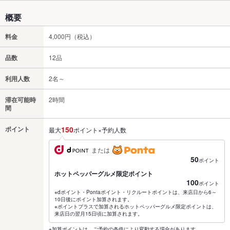
概要
料金
4,000円（税込）
品数
12品
利用人数
2名～
滞在可能時
2時間
間
ポイント
150
最大
ポイント×予約人数
または
50
ポイント
ホットペッパーグルメ限定ポイント
100
ポイント
※dポイント・Pontaポイント・リクルートポイントは、来店日から6～
10日後にポイント加算されます。
※ポイントプラスで加算されるホットペッパーグルメ限定ポイントは、
来店日の翌月15日頃に加算されます。
※加算ポイントは、ご予約の条件により変動する場合があります。