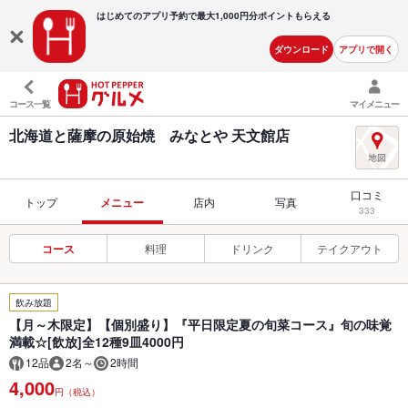
はじめてのアプリ予約で最大
1,000円分ポイントもらえる
ダウンロード
アプリで開く
コース一覧
マイメニュー
北海道と薩摩の原始焼 みなとや 天文館店
口コミ
トップ
メニュー
店内
写真
333
コース
料理
ドリンク
テイクアウト
飲み放題
【月～木限定】【個別盛り】『平日限定夏の旬菜コース』旬の味覚
満載☆[飲放]全12種9皿4000円
12品
2名～
2時間
4,000
円（税込）