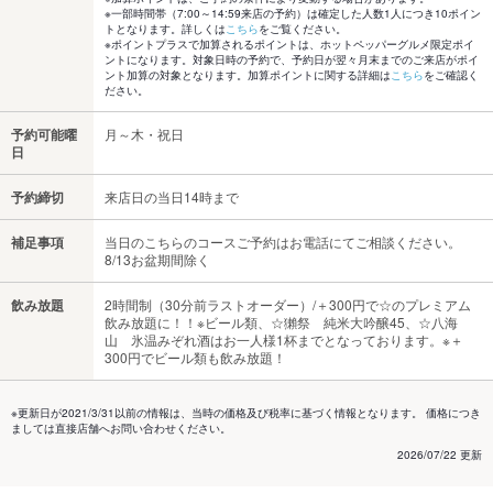
※一部時間帯（7:00～14:59来店の予約）は確定した人数1人につき10ポイン
トとなります。詳しくは
こちら
をご覧ください。
※ポイントプラスで加算されるポイントは、ホットペッパーグルメ限定ポイ
ントになります。対象日時の予約で、予約日が翌々月末までのご来店がポイ
ント加算の対象となります。加算ポイントに関する詳細は
こちら
をご確認く
ださい。
予約可能曜
月～木・祝日
日
予約締切
来店日の当日14時まで
補足事項
当日のこちらのコースご予約はお電話にてご相談ください。
8/13お盆期間除く
飲み放題
2時間制（30分前ラストオーダー）/＋300円で☆のプレミアム
飲み放題に！！※ビール類、☆獺祭 純米大吟醸45、☆八海
山 氷温みぞれ酒はお一人様1杯までとなっております。※＋
300円でビール類も飲み放題！
※更新日が2021/3/31以前の情報は、当時の価格及び税率に基づく情報となります。 価格につき
ましては直接店舗へお問い合わせください。
2026/07/22 更新