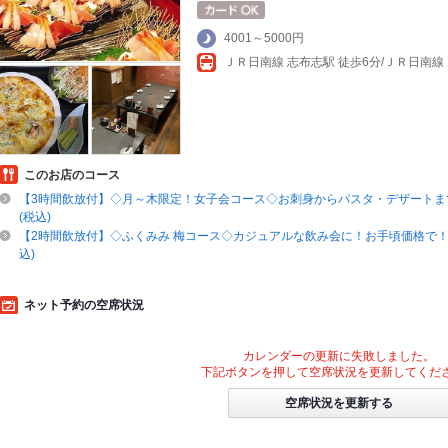
4001～5000円
ＪＲ日南線 志布志駅 徒歩6分/ＪＲ日南線
このお店のコース
【3時間飲放付】◇月～木限定！女子会コース◇お刺身からパスタ・デザートまで
(税込)
【2時間飲放付】◇ふくみみ 梅コース◇カジュアルな飲み会に！お手頃価格で！全8
込)
ネット予約の空席状況
カレンダーの更新に失敗しました。
下記ボタンを押して空席状況を更新してくだ
空席状況を更新する