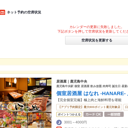
ネット予約の空席状況
カレンダーの更新に失敗しました。
下記ボタンを押して空席状況を更新してくだ
空席状況を更新する
居酒屋｜鹿児島中央
鹿児島中央駅 個室 居酒屋 飲み放題 肉寿司 誕生日 昼宴
個室居酒屋 はなれ -HANARE
【完全個室完備】極上肉と海鮮料理を堪能
【アプリ予約限定】最大800ポイント還元対象店
口
ポイントつかえる
3001～4000円