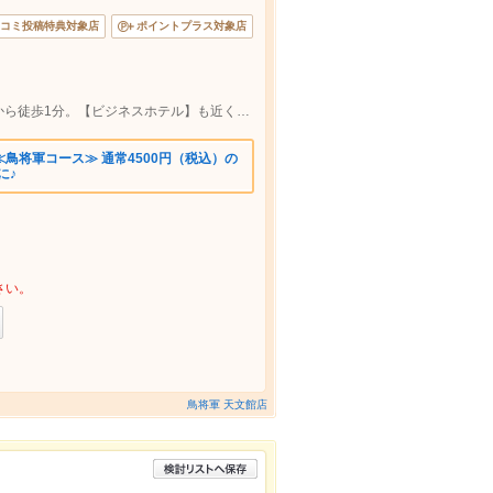
コミ投稿特典対象店
ポイントプラス対象店
【天文館・二官橋通り沿い】市営駐車場から徒歩1分。【ビジネスホテル】も近く、県外客の方もアクセス便利です。
鳥将軍コース≫ 通常4500円（税込）の
に♪
さい。
鳥将軍 天文館店