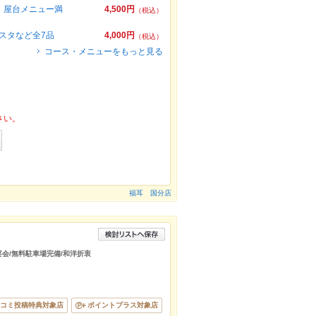
！屋台メニュー満
4,500円
（税込）
スタなど全7品
4,000円
（税込）
コース・メニューをもっと見る
さい。
福耳 国分店
/宴会/無料駐車場完備/和洋折衷
コミ投稿特典対象店
ポイントプラス対象店