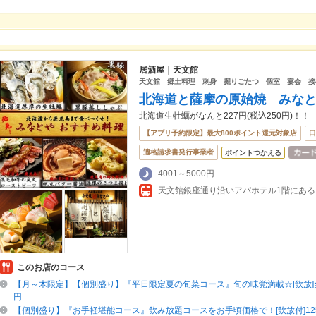
居酒屋｜天文館
天文館 郷土料理 刺身 掘りごたつ 個室 宴会 接
北海道と薩摩の原始焼 みなと
北海道生牡蠣がなんと227円(税込250円)！！
【アプリ予約限定】最大800ポイント還元対象店
口
適格請求書発行事業者
ポイントつかえる
4001～5000円
天文館銀座通り沿いアパホテル1階にある
このお店のコース
【月～木限定】【個別盛り】『平日限定夏の旬菜コース』旬の味覚満載☆[飲放]全1
円
【個別盛り】『お手軽堪能コース』飲み放題コースをお手頃価格で！[飲放付]12種