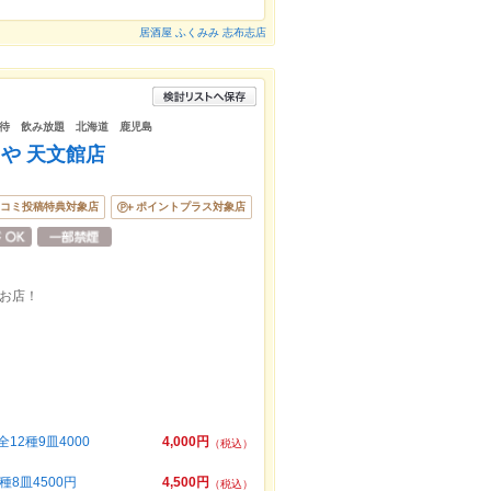
居酒屋 ふくみみ 志布志店
待 飲み放題 北海道 鹿児島
や 天文館店
コミ投稿特典対象店
ポイントプラス対象店
お店！
2種9皿4000
4,000円
（税込）
8皿4500円
4,500円
（税込）