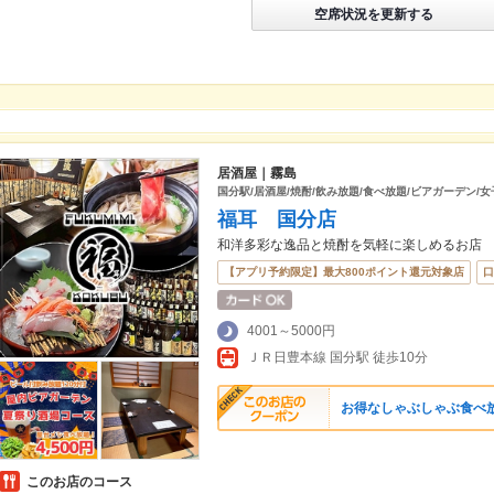
空席状況を更新する
居酒屋｜霧島
国分駅/居酒屋/焼酎/飲み放題/食べ放題/ビアガーデン/女
福耳 国分店
和洋多彩な逸品と焼酎を気軽に楽しめるお店
【アプリ予約限定】最大800ポイント還元対象店
口
4001～5000円
ＪＲ日豊本線 国分駅 徒歩10分
お得なしゃぶしゃぶ食べ
このお店のコース