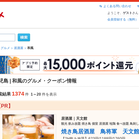
よくある問い合わせ
ようこそ、
さん
ゲスト
会員登録する（無料）
 グルメ
居酒屋
和風
児島 | 和風のグルメ・クーポン情報
1374
索結果
件
1～20
件を表示
【PR】
居酒屋｜天文館
観光 飲み放題 焼き鳥 個室 居酒屋 地鶏 食べ放題 鳥刺
焼き鳥居酒屋 鳥将軍 天文
【2H飲み放題】623円/1188円/1760円