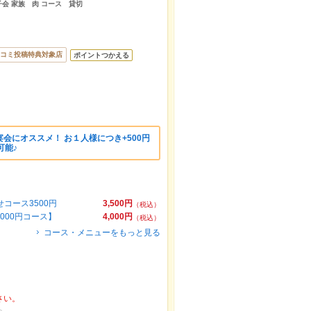
女子会 家族 肉 コース 貸切
コミ投稿特典対象店
ポイントつかえる
会にオススメ！ お１人様につき+500円
可能♪
コース3500円
3,500円
（税込）
000円コース】
4,000円
（税込）
コース・メニューをもっと見る
さい。