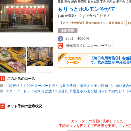
霧島 国分 焼肉 居酒屋 飲み放題 宴会 忘年会 新年会 
もりっとホルモンやがて
お肉が満足いくまで食べられる！
【アプリ予約限定】最大800ポイント還元対象店
口
3001～4000円
国分駅近くにニューオープン！
【毎日利用可能◎】各種宴
で、飲み放題が30分延長
このお店のコース
【超破格！】90分スーパードライも飲み放題！増量ホルモン焼肉×もつ鍋♪盛合せ
≪スーパードライも90分飲放！≫鶏刺し＆増量ホルモン焼肉＆もつ鍋など！【4
ネット予約の空席状況
カレンダーの更新に失敗しました。
下記ボタンを押して空席状況を更新してくだ