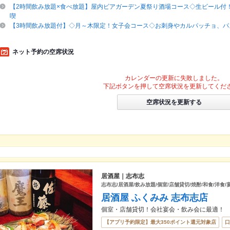
【2時間飲み放題×食べ放題】屋内ビアガーデン夏祭り酒場コース◇生ビール付
喫
【3時間飲み放題付】◇月～木限定！女子会コース◇お刺身やカルパッチョ、パ
ネット予約の空席状況
カレンダーの更新に失敗しました。
下記ボタンを押して空席状況を更新してくだ
空席状況を更新する
居酒屋｜志布志
志布志/居酒屋/飲み放題/個室/店舗貸切/焼酎/和食/洋食
居酒屋 ふくみみ 志布志店
個室・店舗貸切！会社宴会・飲み会に最適！
【アプリ予約限定】最大350ポイント還元対象店
口