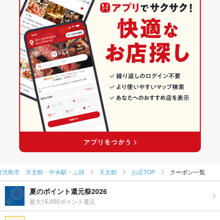
和食
鹿児島
鹿児島市 天文館・中央駅・ふ頭のグルメランキング
焼き鳥・鶏料理
鹿児島 × 居酒屋
鹿児島市 天文館・中央駅・ふ頭の居酒屋ランキング
鹿児島市 天文館・中央駅・ふ頭 × 和食
鹿児島 × 和風
天文館のグルメランキング
鹿児島市 天文館・中央駅・ふ頭 × 焼き鳥・鶏料理
鹿児島 × 和食
天文館の居酒屋ランキング
天文館通駅 × 和食
鹿児島 × 焼き鳥・鶏料理
天文館通駅 × 焼き鳥・鶏料理
鹿児島市 天文館・中央駅・ふ頭
天文館
お店TOP
クーポン一覧
夏のポイント還元祭2026
最大15,000ポイント還元