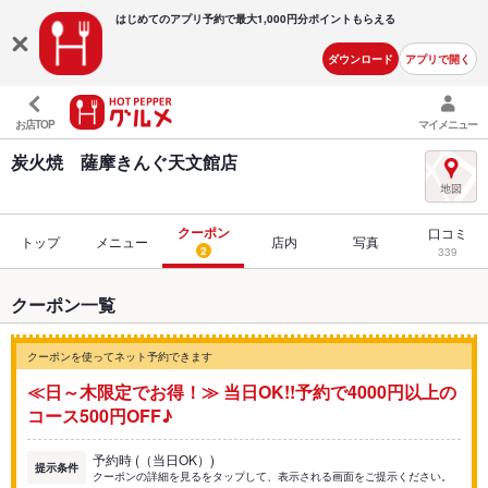
はじめてのアプリ予約で最大
1,000円分ポイントもらえる
ダウンロード
アプリで開く
お店TOP
マイメニュー
炭火焼 薩摩きんぐ天文館店
クーポン
口コミ
トップ
メニュー
店内
写真
2
339
クーポン一覧
クーポンを使ってネット予約できます
≪日～木限定でお得！≫ 当日OK!!予約で4000円以上の
コース500円OFF♪
予約時 (（当日OK）)
提示条件
クーポンの詳細を見るをタップして、表示される画面をご提示ください。