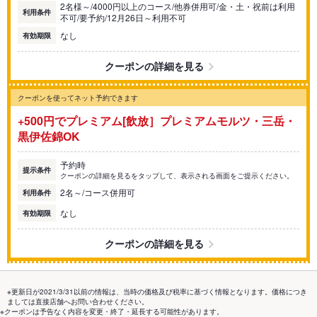
2名様～/4000円以上のコース/他券併用可/金・土・祝前は利用
利用条件
不可/要予約/12月26日～利用不可
なし
有効期限
クーポンの詳細を見る
クーポンを使ってネット予約できます
+500円でプレミアム[飲放］プレミアムモルツ・三岳・
黒伊佐錦OK
予約時
提示条件
クーポンの詳細を見るをタップして、表示される画面をご提示ください。
2名～/コース併用可
利用条件
なし
有効期限
クーポンの詳細を見る
※更新日が2021/3/31以前の情報は、当時の価格及び税率に基づく情報となります。価格につき
ましては直接店舗へお問い合わせください。
※クーポンは予告なく内容を変更・終了・延長する可能性があります。