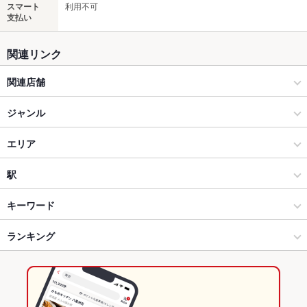
スマート
利用不可
支払い
関連リンク
関連店舗
炭火焼 薩摩きんぐ中央駅店
ジャンル
居酒屋
エリア
和風
天文館
駅
鹿児島市 天文館・中央駅・ふ頭 × 居酒屋
天文館 × 居酒屋
鹿児島中央駅
キーワード
鹿児島市 天文館・中央駅・ふ頭 × 和風
天文館 × 和風
加治屋町駅
ランキング
卵焼き
からあげ
お茶漬け
塩辛
カキ料理・オイスター
刺身
フライドポテト
天ぷら
レバー
つくね
鶏皮
もつ鍋
餃子
天文館通駅 × 居酒屋
天文館 × 和食
天文館通駅
鹿児島のグルメランキング
チャーハン
炭火焼
デザート
生ハム
塩もつ鍋
天文館通駅 × 和風
天文館 × 焼き鳥・鶏料理
鹿児島の居酒屋ランキング