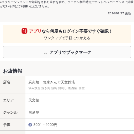
※スクリーンショットや印刷をされた場合を含め、クーポン利用時点でホットペッパーグルメに掲載
がないものはご利用いただけません。
2026/02/27 更新
アプリ
なら何度もログイン不要ですぐ確認！
ワンタップで手軽につかえる
アプリでブックマーク
お店情報
店名
炭火焼 薩摩きんぐ天文館店
飲み放題 焼き鳥 焼鳥 鶏刺し 居酒屋 個室
エリア
天文館
ジャンル
居酒屋
予算
3001～4000円