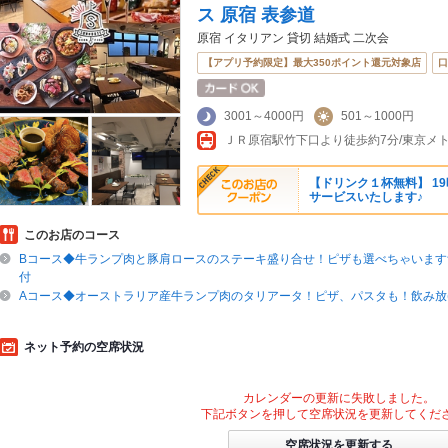
ス 原宿 表参道
原宿 イタリアン 貸切 結婚式 二次会
【アプリ予約限定】最大350ポイント還元対象店
口
3001～4000円
501～1000円
【ドリンク１杯無料】 1
サービスいたします♪
このお店のコース
Bコース◆牛ランプ肉と豚肩ロースのステーキ盛り合せ！ピザも選べちゃいます飲み放
付
Aコース◆オーストラリア産牛ランプ肉のタリアータ！ピザ、パスタも！飲み放(Lo
ネット予約の空席状況
カレンダーの更新に失敗しました。
下記ボタンを押して空席状況を更新してくだ
空席状況を更新する