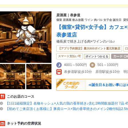
居酒屋｜表参道
個室 居酒屋 飲み放題 ワイン 肉バル 女子会 誕生日 貸
【個室×貸切×女子会】カフェ×肉
表参道店
備長炭で焼き上げる肉×ワインのバル♪
【アプリ予約限定】最大800ポイント還元対象店
口
スマート支払い可
ポイントつかえる
4001～5000円
501～1000円
表参道駅徒歩10分 原宿駅徒歩10分 明
≪誕生日＆お祝い事には≫
このお店のコース
【1日1組様限定】名物キッシュ×人気の鶏の香草焼き♪含む2時間飲放題付 7品 45
【初めてご来店頂くお客様に】豚肩ロース×鶏の香草焼きのメイン2種付8品2.5h
ネット予約の空席状況