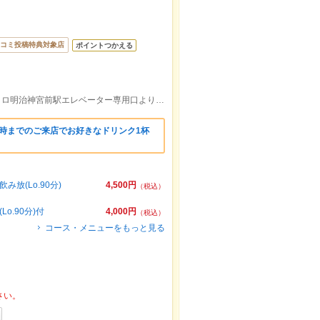
コミ投稿特典対象店
ポイントつかえる
ＪＲ原宿駅竹下口より徒歩約7分/東京メトロ明治神宮前駅エレベーター専用口より徒歩約7分/原宿の竹下通りの奥です。
9時までのご来店でお好きなドリンク1杯
(Lo.90分)
4,500円
（税込）
.90分)付
4,000円
（税込）
コース・メニューをもっと見る
さい。