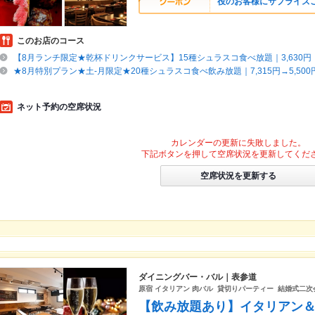
役のお客様にサプライズ
このお店のコース
【8月ランチ限定★乾杯ドリンクサービス】15種シュラスコ食べ放題｜3,630円（
★8月特別プラン★土-月限定★20種シュラスコ食べ飲み放題｜7,315円→5,500
ネット予約の空席状況
カレンダーの更新に失敗しました。
下記ボタンを押して空席状況を更新してくだ
空席状況を更新する
ダイニングバー・バル｜表参道
原宿 イタリアン 肉バル 貸切りパーティー 結婚式二次会
【飲み放題あり】イタリアン＆