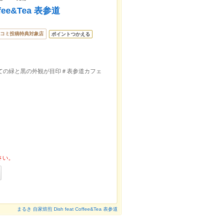
fee&Tea 表参道
コミ投稿特典対象店
ポイントつかえる
ての緑と黒の外観が目印＃表参道カフェ
さい。
まるき 自家焙煎 Dish feat Coffee&Tea 表参道