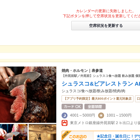
カレンダーの更新に失敗しました。
下記ボタンを押して空席状況を更新してくだ
空席状況を更新する
焼肉・ホルモン｜表参道
【外苑前駅／外苑前】シュラスコ食べ放題 飲み放題 個室
シュラスコ&ビアレストラン AL
シュラスコ/食べ放題/飲み放題/焼肉/肉
【アプリ予約限定】最大800ポイント還元対象店
口
4001～5000円
1001～1500円
東京メトロ銀座線外苑前駅２ｂ出口より徒
★記念日・誕生日に！デ