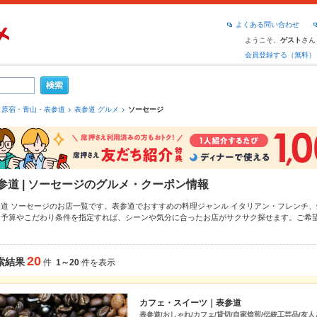
よくある問い合わせ
ようこそ、
さん
ゲスト
会員登録する（無料）
原宿・青山・表参道
表参道 グルメ
ソーセージ
参道 | ソーセージのグルメ・クーポン情報
参道 ソーセージのお店一覧です。表参道でおすすめの料理ジャンル
イタリアン・フレンチ
、
、予算やこだわり条件を指定すれば、シーンや気分に合ったお店がサクサク探せます。ご希
表参道
、
原宿
、
青山
もチェックしてみてください。ホットペッパーグルメなら、お得なクー
げ
、
手羽先
や季節のおすすめ料理など、お店の最新情報をご紹介しているので安心！24時間
す。友達どうしの飲み会にも、会社の宴会にも、デートやパーティーにもお得に便利にホッ
20
索結果
件
1～20
件を表示
カフェ・スイーツ｜表参道
表参道/おしゃれ/カフェ/貸切/自家焙煎/伝統工芸品/友人と/