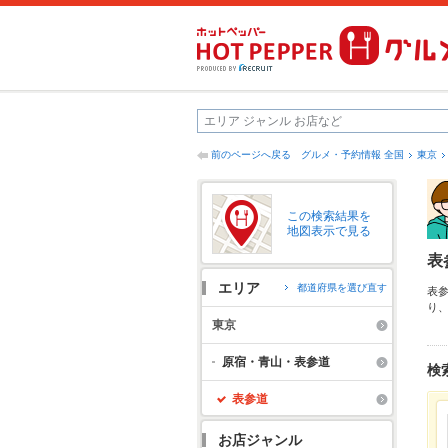
前のページへ戻る
グルメ・予約情報 全国
東京
この検索結果を
地図表示で見る
表
エリア
都道府県を選び直す
表
り
ア
東京
あ
で
原宿・青山・表参道
検
表参道
お店ジャンル