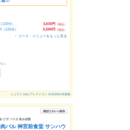
ご協力♪
120分）
3,630円
（税込）
円（120分）
5,500円
（税込）
コース・メニューをもっと見る
さい。
シュラスコ&ビアレストラン ALEGRIA 外苑前
 ピザ パスタ 飲み放題
肉バル 神宮前食堂 サンハウ