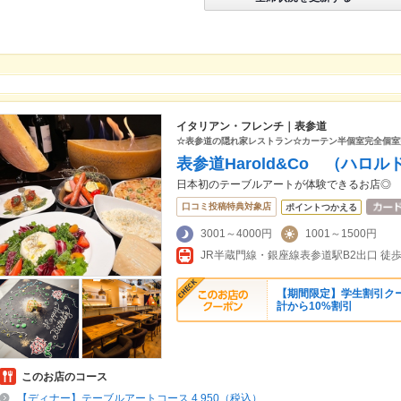
イタリアン・フレンチ｜表参道
☆表参道の隠れ家レストラン☆カーテン半個室完全個室
表参道Harold&Co （ハロ
日本初のテーブルアートが体験できるお店◎
口コミ投稿特典対象店
ポイントつかえる
3001～4000円
1001～1500円
JR半蔵門線・銀座線表参道駅B2出口 徒歩
【期間限定】学生割引ク
計から10%割引
このお店のコース
【ディナー】テーブルアートコース 4,950（税込）