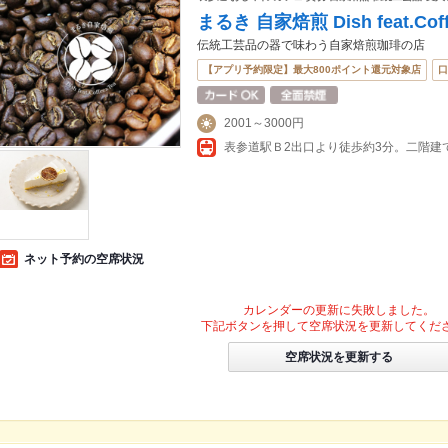
まるき 自家焙煎 Dish feat.Cof
伝統工芸品の器で味わう自家焙煎珈琲の店
【アプリ予約限定】最大800ポイント還元対象店
口
2001～3000円
表参道駅Ｂ2出口より徒歩約3分。二階建
ネット予約の空席状況
カレンダーの更新に失敗しました。
下記ボタンを押して空席状況を更新してくだ
空席状況を更新する