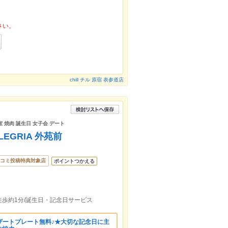
さい。
chill チル 原宿 表参道店
 焼肉 誕生日 女子会 デート
EGRIA 外苑前
コミ投稿特典対象店
ポイントつかえる
歩約1分/誕生日・記念日サービス
ザートプレート無料♪★大切な記念日に主