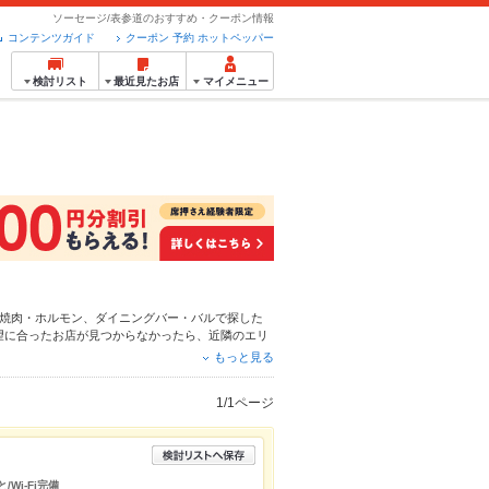
ソーセージ/表参道のおすすめ・クーポン情報
コンテンツガイド
クーポン 予約 ホットペッパー
検討リスト
最近見たお店
マイメニュー
焼肉・ホルモン
、
ダイニングバー・バル
で探した
望に合ったお店が見つからなかったら、近隣のエリ
ポンはもちろん、こだわりメニュー
リゾット
、
から
もっと見る
使える簡単便利なネット予約が使えるお店も拡大中
トペッパーグルメをご利用ください。
1/1ページ
Wi-Fi完備