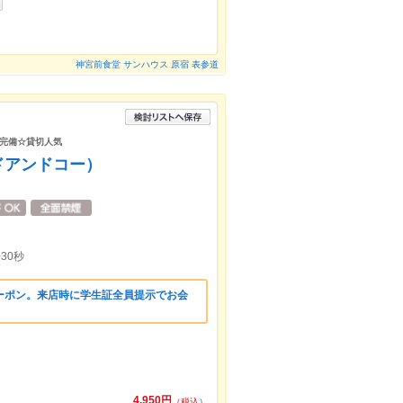
神宮前食堂 サンハウス 原宿 表参道
完備☆貸切人気
ルドアンドコー）
30秒
ーポン。来店時に学生証全員提示でお会
4,950円
（税込）