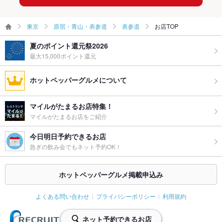
ウェディン
ご相談ください。
グパーティ
東京
原宿・青山・表参道
表参道
お店TOP
ー二次会
夏のポイント還元祭2026
備考
－
最大15,000ポイント還元
ホットペッパーグルメについて
マイルがたまるお店特集！
マイルがたまるお店をご紹介
今日明日予約できるお店
急ぎの飲み会でもネット予約OK！
ホットペッパーグルメ掲載申込み
よくある問い合わせ
プライバシーポリシー
利用規約
ネット予約できるお店
(C) Recruit Co., Ltd.