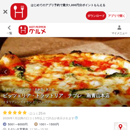
はじめてのアプリ予約で最大
1,000円分ポイントもらえる
ダウンロード
アプリで開く
一覧
マイメニュー
イタリアン・フレンチ | 表参道 | 東京都
ピッツェリア・トラットリア ナプレ 南青山本店
イタリアンレストラン ピッツェリア
-
25
口コミ
件
2026年1月以降の口コミ5件以上で評点が表示されます
5001～6000円
1001～1500円
ただいま営業中
11:30～15:30