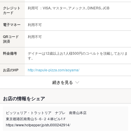
クレジット
利用可 ：VISA､マスター､アメックス､DINERS､JCB
カード
電子マネー
利用不可
QRコード
利用不可
決済
料金備考
デイナーは12歳以上お1人様500円のコペルトを頂戴しておりま
す。
お店のHP
http://napule-pizza.com/aoyama/
続きを見る
たばこ
お店の情報をシェア
禁煙・喫煙
全席禁煙
ピッツェリア・トラットリア ナプレ 南青山本店
喫煙専用室
なし
東京都港区南青山５‐６‐２４林ビル1Ｆ
https://www.hotpepper.jp/strJ000242914/
※2020年4月1日～受動喫煙対策に関する法律が施行されています。正しい情報はお店へお問い
合わせください。