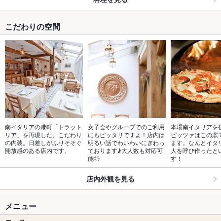
こだわりの空間
南イタリアの港町「トラット
女子会やグループでのご利用
本場南イタリアを
リア」を再現した、こだわり
にもピッタリですよ！店内は
ピッツァはこの窯
の内装。日差しがふりそそぐ
明るい話でわいわいにぎわっ
ます。なんとイタ
開放感のある店内です。
ております♪大人数も対応可
人を呼び作ったと
能◎
す！
店内外観を見る
メニュー