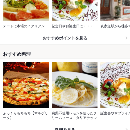
デートに本場のイタリアン
記念日やお誕生日に・・・
表参道駅から徒歩
おすすめポイントを見る
おすすめ料理
ふっくらもちもち【マルゲリ
農薬不使用レモンを使ったク
誕生会やサプライ
ータ】
リームソース　タリアテッレ
料理を見る