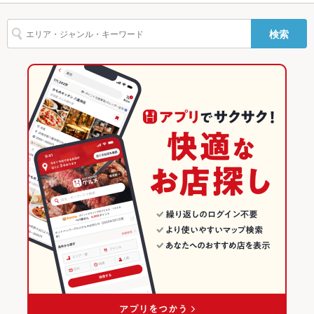
炭火焼
デザート
生ハム
表参道駅 × イタリアン・フレンチ
東京
渋谷駅
東京のグルメランキング
Wi-Fi
あり
検索
表参道駅 × パスタ・ピザ
東京 × イタリアン・フレンチ
東京のイタリアン・フレンチランキング
バリアフリ
なし
ー
東京 × パスタ・ピザ
東京のパスタ・ピザランキング
駐車場
なし
原宿・青山・表参道のグルメランキング
英語メニュ
あり
ー
原宿・青山・表参道のイタリアン・フレンチランキング
その他設備
－
表参道のグルメランキング
その他
表参道のイタリアン・フレンチランキング
飲み放題
なし
食べ放題
なし
お酒
ワイン充実
お子様連れ
お子様連れ歓迎 ：ベビーチェアのご用意はございません。ベビ
ーカーでの入店はご遠慮ください。