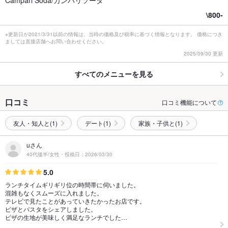
Campari Soda/カンパリソーダ
\800-
※更新日が2021/3/31以前の情報は、当時の価格及び税率に基づく情報となります。 価格につき
ましては直接店舗へお問い合わせください。
2025/09/30 更新
すべてのメニューを見る
口コミ
口コミ機能について
友人・知人と(1)
デート(1)
家族・子供と(1)
uさん
40代後半/女性・投稿日：2026/03/30
5.0
ランチタイムギリギリ位の時間帯に伺いました。
混雑もなくスムーズに入れました。
テレビで見たことがあっていきたかったお店です。
ピザとパスタをシェアしました。
ピザの生地が美味しく満足なランチでした…