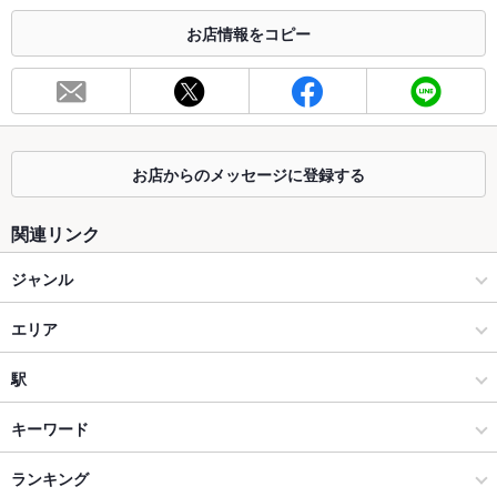
お店情報をコピー
お席
総席数
84席
最大宴会収
－
容人数
お店からのメッセージに登録する
個室
なし
座敷
なし
関連リンク
掘りごたつ
なし
ジャンル
カウンター
なし
イタリアン・フレンチ
エリア
ソファー
なし
パスタ・ピザ
表参道
駅
テラス席
なし
原宿・青山・表参道 × イタリアン・フレンチ
表参道 × イタリアン・フレンチ
表参道駅
キーワード
貸切
貸切不可 ：ご相談ください。
原宿・青山・表参道 × パスタ・ピザ
表参道 × パスタ・ピザ
外苑前駅
ランキング
エビ料理
魚料理
ソーセージ
パスタ
タリアータ
ピザ
マルゲリータ
設備