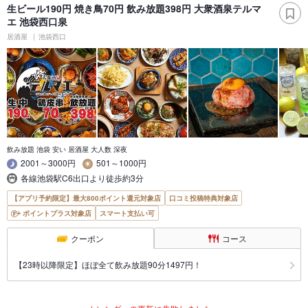
生ビール190円 焼き鳥70円 飲み放題398円 大衆酒泉テルマ
エ 池袋西口泉
居酒屋
池袋西口
飲み放題 池袋 安い 居酒屋 大人数 深夜
2001～3000円
501～1000円
各線池袋駅C6出口より徒歩約3分
【アプリ予約限定】最大800ポイント還元対象店
口コミ投稿特典対象店
ポイントプラス対象店
スマート支払い可
クーポン
コース
【23時以降限定】ほぼ全て飲み放題90分1497円！