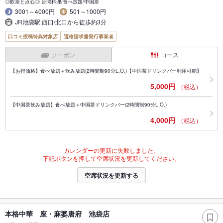
◎飲茶と点心◎ 台湾料理/食べ放題/中国茶
3001～4000円
501～1000円
JR池袋駅:西口/北口から徒歩約3分
口コミ投稿特典対象店
適格請求書発行事業者
クーポン
コース
【お得価格】食べ放題＋飲み放題(2時間制90分L.O.)【中国茶ドリンクバー利用可能】
5,000円
（税込）
【中国茶飲み放題】食べ放題＋中国茶ドリンクバー(2時間制90分L.O.)
4,000円
（税込）
カレンダーの更新に失敗しました。
下記ボタンを押して空席状況を更新してください。
空席状況を更新する
本格中華 座・麻婆唐府 池袋店