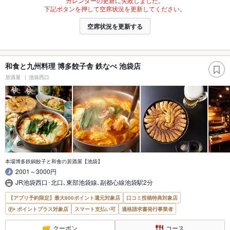
カレンダーの更新に失敗しました。
下記ボタンを押して空席状況を更新してください。
空席状況を更新する
和食と九州料理 博多餃子舎 鉄なべ 池袋店
居酒屋
池袋西口
本場博多鉄鍋餃子と和食の居酒屋【池袋】
2001～3000円
JR池袋西口･北口､東部池袋線､副都心線池袋駅2分
【アプリ予約限定】最大800ポイント還元対象店
口コミ投稿特典対象店
ポイントプラス対象店
スマート支払い可
適格請求書発行事業者
クーポン
コース