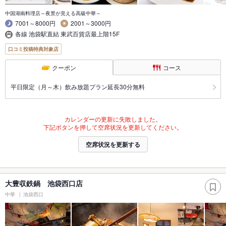
中国湖南料理店～夜景が見える高級中華～
7001～8000円
2001～3000円
各線 池袋駅直結 東武百貨店最上階15F
口コミ投稿特典対象店
クーポン
コース
平日限定（月～木）飲み放題プラン延長30分無料
カレンダーの更新に失敗しました。
下記ボタンを押して空席状況を更新してください。
空席状況を更新する
大豊収鉄鍋 池袋西口店
中華
池袋西口