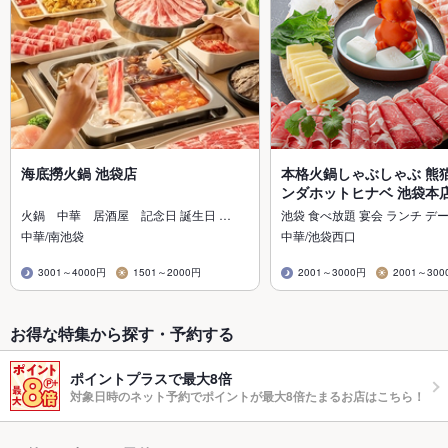
海底撈火鍋 池袋店
本格火鍋しゃぶしゃぶ 熊猫
ンダホットヒナベ 池袋本
火鍋 中華 居酒屋 記念日 誕生日 …
池袋 食べ放題 宴会 ランチ デ
中華/南池袋
中華/池袋西口
3001～4000円
1501～2000円
2001～3000円
2001～300
お得な特集から探す・予約する
ポイントプラスで最大8倍
対象日時のネット予約でポイントが最大8倍たまるお店はこちら！