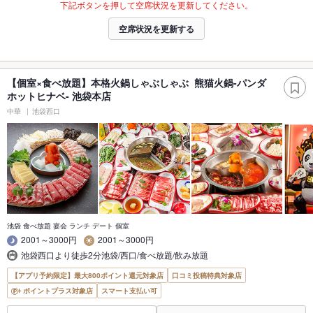
下記ボタンを押して空席状況を更新してください。
空席状況を更新する
【個室×食べ放題】本格火鍋しゃぶしゃぶ 熊猫火鍋-パンダ
ホットヒナベ- 池袋本店
中華
池袋西口
池袋 食べ放題 宴会 ランチ デート 個室
2001～3000円
2001～3000円
池袋西口より徒歩2分池袋/西口/食べ放題/飲み放題
【アプリ予約限定】最大800ポイント還元対象店
口コミ投稿特典対象店
ポイントプラス対象店
スマート支払い可