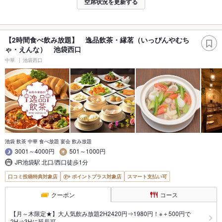
空席状況を更新する
【2時間食べ飲み放題】 逸品飲茶・縁茗（いっぴんやむち
ゃ・えんな） 池袋西口
中華
池袋西口
池袋 飲茶 中華 食べ放題 宴会 飲み放題
3001～4000円
501～1000円
JR池袋駅 北口/西口徒歩1分
口コミ投稿特典対象店
ポイントプラス対象店
スマート支払い可
クーポン
コース
【月～木限定★】大人気飲み放題2H2420円⇒1980円！※＋500円で
2H⇒3Hに延長可