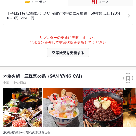
クーポン
コース
【平日21時以降限定】遅い時間でお得に飲み放題！50種類以上 120分
1680円→1200円!!
カレンダーの更新に失敗しました。
下記ボタンを押して空席状況を更新してください。
空席状況を更新する
本格火鍋 三様菜火鍋（SAN YANG CAI）
中華
池袋西口
池袋駅徒歩3分◇安心の本格派火鍋