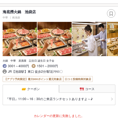
海底撈火鍋 池袋店
中華
南池袋
火鍋 中華 居酒屋 記念日 誕生日 女子会
3001～4000円
1501～2000円
JR【池袋駅】東口 徒歩2分!駅近ｱｸｾｽ〇
【アプリ予約限定】最大800ポイント還元対象店
口コミ投稿特典対象店
クーポン
コース
『平日』11:00～16：30のご来店ランチセットありますよ～♪
カレンダーの更新に失敗しました。