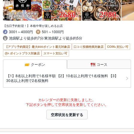
【当日予約歓迎！】本格中華が楽しめるお店
3001～4000円
501～1000円
池袋駅より徒歩約7分/東池袋駅より徒歩約5分
【アプリ予約限定】最大800ポイント還元対象店
口コミ投稿特典対象店
COIN+支払い可
ポイントプラス対象店
スマート支払い可
クーポン
コース
【1】8名以上利用で1名様半額 【2】10名以上利用で1名様無料 【3】
30名以上利用で2名様無料
カレンダーの更新に失敗しました。
下記ボタンを押して空席状況を更新してください。
空席状況を更新する