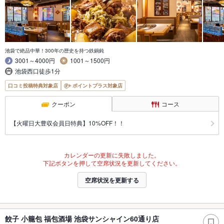
池袋で絶品中華！300年の歴史を持つ鉄鍋鈍
3001～4000円
1001～1500円
池袋西口徒歩1分
口コミ投稿特典対象店
ポイントプラス対象店
クーポン
コース
【火曜日大豊収会員日特典】10%OFF！！
カレンダーの更新に失敗しました。
下記ボタンを押して空席状況を更新してください。
空席状況を更新する
餃子 小籠包 福包酒場 池袋サンシャイン60通り店