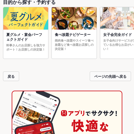
目的から探す・予約する
夏グルメ・宴会パーフ
食べ放題ナビゲーター
女子会完全ガイド
ェクトガイド
焼肉食べ放題やスイーツ食べ
女子会向けサービスが
放題など食べ放題お店探しの
ているお得なお店がい
幹事さんのお店探しを強力サ
決定版！
い！
ポート！お店探しの決定版！
戻る
ページの先頭へ戻る