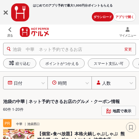
はじめてのアプリ予約で最大
1,000円分ポイントもらえる
ダウンロード
アプリで開く
戻る
マイメニュー
池袋 中華 ネット予約できるお店
変更
絞り込む
ポイントがつかえる
スマート支払い可
日付
時間
人数
池袋の中華 | ネット予約できるお店のグルメ・クーポン情報
60件 1-20件
地図で表示
PR
中華
池袋西口
【個室×食べ放題】本格火鍋しゃぶしゃぶ 熊