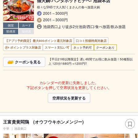
猫火鍋-パンダホットヒナベ- 池袋本店
様々なSNSで大人気!くまさんの食べ放題火鍋
2001～3000円
2001～3000円
個室
カード
池袋西口より徒歩2分池袋/西口/食べ放題/飲み放題
禁煙席
喫煙席
【アプリ予約限定】最大800ポイント還元対象店
口コミ投稿特典対象店
ポイントプラス対象店
スマート支払い可
ネット予約可
クーポンあり
【平日21時以降限定】遅い時間でお得に飲み放題！50種類以
クーポンを見る
上 120分1680円→1200円!!
カレンダーの更新に失敗しました。
下記ボタンを押して空席状況を更新してください。
空席状況を更新する
王富貴黄悶鶏 (オウフウキホンメンジー)
中華
池袋東口