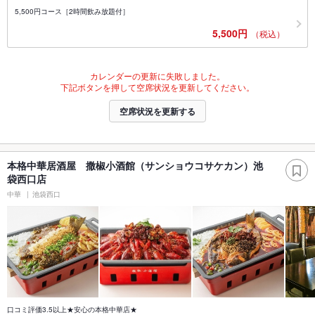
5,500円コース［2時間飲み放題付］
5,500円
（税込）
カレンダーの更新に失敗しました。
下記ボタンを押して空席状況を更新してください。
空席状況を更新する
本格中華居酒屋 撒椒小酒館（サンショウコサケカン）池
袋西口店
中華
池袋西口
口コミ評価3.5以上★安心の本格中華店★