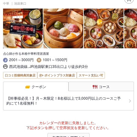
中華
池袋東口
点心師が作る本格中華料理居酒屋
2001～3000円
1001～1500円
西武池袋線､JR池袋駅東口35出口より徒歩約3分
口コミ投稿特典対象店
ポイントプラス対象店
スマート支払い可
クーポン
コース
【幹事様必見！】月～木限定！8名様以上で3,000円以上のコースご予
約にて1名様無料！
カレンダーの更新に失敗しました。
下記ボタンを押して空席状況を更新してください。