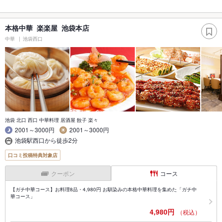
本格中華 楽楽屋 池袋本店
中華
池袋西口
池袋 北口 西口 中華料理 居酒屋 餃子 楽々
2001～3000円
2001～3000円
池袋駅西口から徒歩2分
口コミ投稿特典対象店
クーポン
コース
【ガチ中華コース】お料理8品・4,980円 お馴染みの本格中華料理を集めた「ガチ中
華コース」
4,980円
（税込）