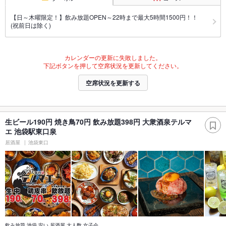
【日～木曜限定！】飲み放題OPEN～22時まで最大5時間1500円！！
(祝前日は除く)
カレンダーの更新に失敗しました。
下記ボタンを押して空席状況を更新してください。
空席状況を更新する
生ビール190円 焼き鳥70円 飲み放題398円 大衆酒泉テルマ
エ 池袋駅東口泉
居酒屋
池袋東口
飲み放題 池袋 安い 居酒屋 大人数 女子会