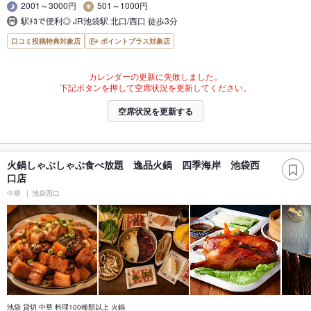
2001～3000円
501～1000円
駅ﾁｶで便利◎ JR池袋駅 北口/西口 徒歩3分
口コミ投稿特典対象店
ポイントプラス対象店
カレンダーの更新に失敗しました。
下記ボタンを押して空席状況を更新してください。
空席状況を更新する
火鍋しゃぶしゃぶ食べ放題 逸品火鍋 四季海岸 池袋西
口店
中華
池袋西口
池袋 貸切 中華 料理100種類以上 火鍋