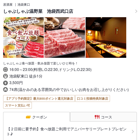
居酒屋
池袋東口
しゃぶしゃぶ温野菜 池袋西武口店
しゃぶしゃぶ食べ放題・飲み放題で楽しいひと時を！
16:00～23:00(料理L.O.22:30,ドリンクL.O.22:30)
池袋駅東口 徒歩1分
3,500円
74席(温かみのある雰囲気の中でおいしいお肉をお召し上がりください)
【アプリ予約限定】最大800ポイント還元対象店
口コミ投稿特典対象店
スマート支払い可
クーポン
コース
【２日前に要予約】食べ放題ご利用でアニバーサリープレートプレゼン
ト♪