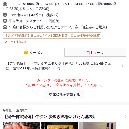
11:00～15:00(料理L.O.14:00,ドリンクL.O.14:00),17:00～翌0:00(料理
L.O.23:30,ドリンクL.O.23:30)
JR新池袋東口 43番出口 徒歩1分
平均予算：ディナー5,000円前後
60席(2名様からご利用いただけるテーブル席、個室席をご用意)
【アプリ予約限定】最大800ポイント還元対象店
口コミ投稿特典対象店
スマート支払い可
クーポン
コース
【赤字覚悟】サ・プレミアムモルツ【神泡】と50種類以上2H飲み放
題 通常2000円⇒特別価格1680円
カレンダーの更新に失敗しました。
下記ボタンを押して空席状況を更新してください。
空席状況を更新する
居酒屋
池袋東口
【完全個室完備】牛タン 炭焼き酒場いけたん池袋店