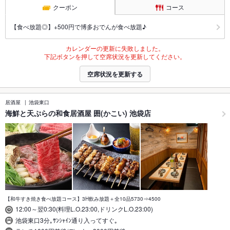
クーポン
コース
【食べ放題◎】+500円で博多おでんが食べ放題♪
カレンダーの更新に失敗しました。
下記ボタンを押して空席状況を更新してください。
空席状況を更新する
居酒屋
池袋東口
海鮮と天ぷらの和食居酒屋 囲(かこい) 池袋店
【和牛すき焼き食べ放題コース】3H飲み放題＋全10品5730⇒4500
12:00～翌0:30(料理L.O.23:00,ドリンクL.O.23:00)
池袋東口3分｡ｻﾝｼｬｲﾝ通り入ってすぐ｡