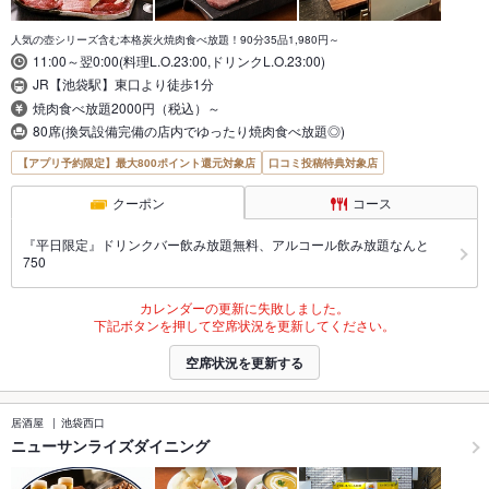
人気の壺シリーズ含む本格炭火焼肉食べ放題！90分35品1,980円～
11:00～翌0:00(料理L.O.23:00,ドリンクL.O.23:00)
JR【池袋駅】東口より徒歩1分
焼肉食べ放題2000円（税込）～
80席(換気設備完備の店内でゆったり焼肉食べ放題◎)
【アプリ予約限定】最大800ポイント還元対象店
口コミ投稿特典対象店
クーポン
コース
『平日限定』ドリンクバー飲み放題無料、アルコール飲み放題なんと
750
カレンダーの更新に失敗しました。
下記ボタンを押して空席状況を更新してください。
空席状況を更新する
居酒屋
池袋西口
ニューサンライズダイニング