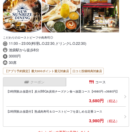
こだわりのローストビーフや肉寿司◎
11:00～23:00(料理L.O.22:30,ドリンクL.O.22:30)
池袋駅から徒歩8分
3000円
30席
【アプリ予約限定】最大800ポイント還元対象店
口コミ投稿特典対象店
クーポン
コース
【3時間飲み放題付】炭火BBQ&炭焼チーズナン食べ放題コース【4980円→3680円】
3,680円
（税込）
【2時間飲み放題付】熟成肉寿司＆ローストビーフを楽しめる定番コース
3,980円
（税込）
カレンダーの更新に失敗しました。