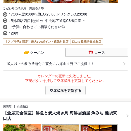
こだわりの焼き鳥、野菜巻き串
17:00～翌0:00(料理L.O.23:00,ドリンクL.O.23:30)
JR池袋駅西口徒歩1分 中央地下通路C8出口直上
ご予算に合わせてご相談ください◎
120席
【アプリ予約限定】最大800ポイント還元対象店
口コミ投稿特典対象店
クーポン
コース
10人以上の飲み放題付ご宴会に八海山１升でご提供！！
カレンダーの更新に失敗しました。
下記ボタンを押して空席状況を更新してください。
空席状況を更新する
居酒屋
池袋東口
【全席完全個室】鮮魚と炭火焼き鳥 海鮮居酒屋 魚みち 池袋東
口店