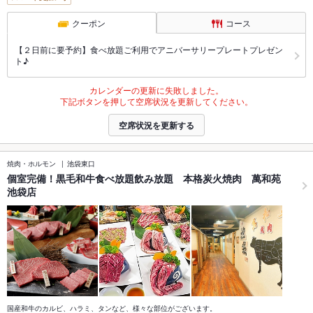
クーポン
コース
【２日前に要予約】食べ放題ご利用でアニバーサリープレートプレゼン
ト♪
カレンダーの更新に失敗しました。
下記ボタンを押して空席状況を更新してください。
空席状況を更新する
焼肉・ホルモン
池袋東口
個室完備！黒毛和牛食べ放題飲み放題 本格炭火焼肉 萬和苑
池袋店
国産和牛のカルビ、ハラミ、タンなど、様々な部位がございます。