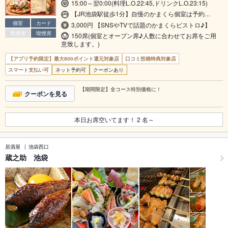
15:00～翌0:00(料理L.O.22:45,ドリンクL.O.23:15)
【JR池袋駅徒歩1分】自慢のかまくら個室は予約…
個室
カード
3,000円 【SNSやTVで話題のかまくらビストロ♪】
禁煙席
喫煙席
150席(個室とオープン席♪人数に合わせてお席をご用
意致します。)
【アプリ予約限定】最大800ポイント還元対象店
口コミ投稿特典対象店
スマート支払い可
ネット予約可
クーポンあり
【期間限定】全コース特別価格に！
クーポンを見る
本日お席空いてます！
2
名～
居酒屋
池袋西口
蔵之助 池袋