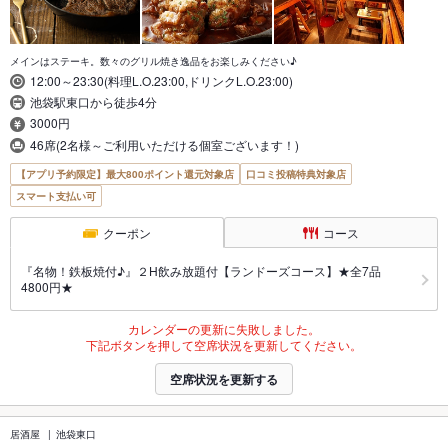
メインはステーキ。数々のグリル焼き逸品をお楽しみください♪
12:00～23:30(料理L.O.23:00,ドリンクL.O.23:00)
池袋駅東口から徒歩4分
3000円
46席(2名様～ご利用いただける個室ございます！)
【アプリ予約限定】最大800ポイント還元対象店
口コミ投稿特典対象店
スマート支払い可
クーポン
コース
『名物！鉄板焼付♪』２H飲み放題付【ランドーズコース】★全7品
4800円★
カレンダーの更新に失敗しました。
下記ボタンを押して空席状況を更新してください。
空席状況を更新する
居酒屋
池袋東口