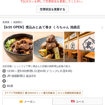
下記ボタンを押して空席状況を更新してください。
空席状況を更新する
居酒屋
池袋西口
【6/25 OPEN】煮込みとあて巻き くろちゃん 池袋店
当店名物！じっくりと丁寧に煮込んだ自慢の肉料理は必食の旨さ。
12:00～翌5:00(料理L.O.翌4:00,ドリンクL.O.翌4:00)
JR 池袋駅西口 徒歩2分
-
80席
【アプリ予約限定】最大800ポイント還元対象店
口コミ投稿特典対象店
クーポン
コース