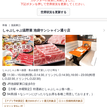
下記ボタンを押して空席状況を更新してください。
空席状況を更新する
和食
池袋東口
しゃぶしゃぶ温野菜 池袋サンシャイン通り店
しゃぶしゃぶ食べ放題・飲み放題で楽しいひと時を！
11:30～15:00(料理L.O.14:30,ドリンクL.O.14:30),16:00～23:00(料理
L.O.22:30,ドリンクL.O.22:30)
JR池袋駅東口徒歩5分
【月曜～木曜限定】特選鍋としゃぶしゃぶ食べ飲…
94席(様々なシーンにぴったりなお席を各種ご用意しております。)
【アプリ予約限定】最大800ポイント還元対象店
口コミ投稿特典対象店
スマート支払い可