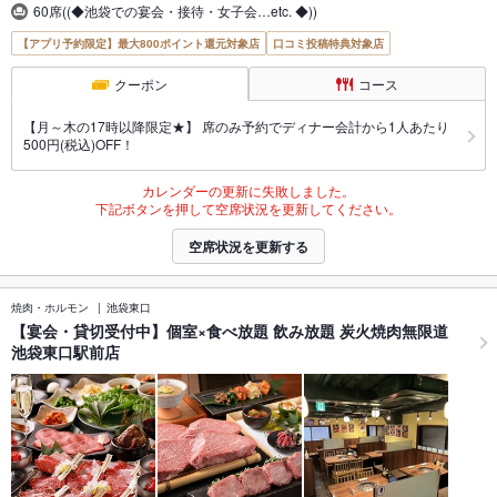
60席((◆池袋での宴会・接待・女子会…etc. ◆))
【アプリ予約限定】最大800ポイント還元対象店
口コミ投稿特典対象店
クーポン
コース
【月～木の17時以降限定★】 席のみ予約でディナー会計から1人あたり
500円(税込)OFF！
カレンダーの更新に失敗しました。
下記ボタンを押して空席状況を更新してください。
空席状況を更新する
焼肉・ホルモン
池袋東口
【宴会・貸切受付中】個室×食べ放題 飲み放題 炭火焼肉無限道
池袋東口駅前店