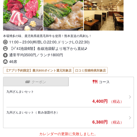
本場博多の味、鹿児島県産黒毛和牛を使用！熊本直送の馬刺も！
11:00～23:00(料理L.O.22:00,ドリンクL.O.22:30)
【ﾊﾟﾙｺ池袋8階】各線池袋駅より地下から直結♪
通常平均3500円／ランチ1800円
46席
【アプリ予約限定】最大800ポイント還元対象店
口コミ投稿特典対象店
クーポン
コース
九州ざんまいセット
4,400円
（税込）
九州ざんまいセット（ 飲み放題付き）
6,380円
（税込）
カレンダーの更新に失敗しました。