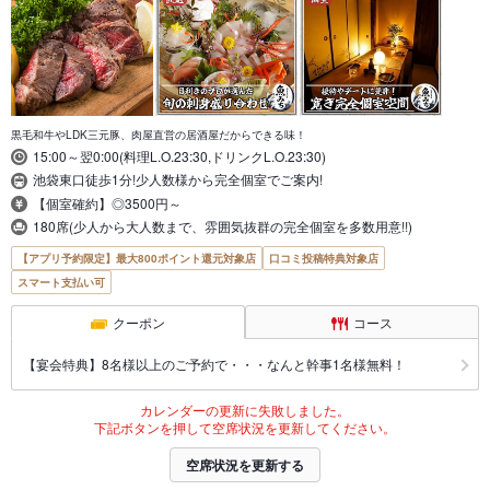
黒毛和牛やLDK三元豚、肉屋直営の居酒屋だからできる味！
15:00～翌0:00(料理L.O.23:30,ドリンクL.O.23:30)
池袋東口徒歩1分!少人数様から完全個室でご案内!
【個室確約】◎3500円～
180席(少人から大人数まで、雰囲気抜群の完全個室を多数用意!!)
【アプリ予約限定】最大800ポイント還元対象店
口コミ投稿特典対象店
スマート支払い可
クーポン
コース
【宴会特典】8名様以上のご予約で・・・なんと幹事1名様無料！
カレンダーの更新に失敗しました。
下記ボタンを押して空席状況を更新してください。
空席状況を更新する