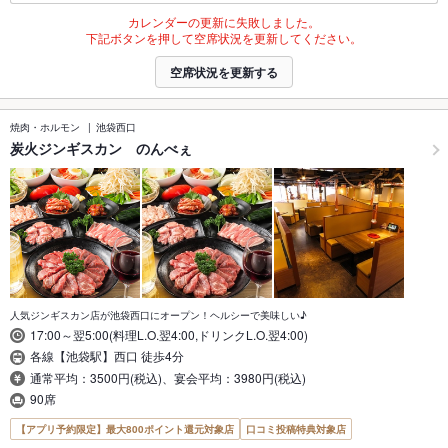
カレンダーの更新に失敗しました。
下記ボタンを押して空席状況を更新してください。
空席状況を更新する
焼肉・ホルモン
池袋西口
炭火ジンギスカン のんべぇ
人気ジンギスカン店が池袋西口にオープン！ヘルシーで美味しい♪
17:00～翌5:00(料理L.O.翌4:00,ドリンクL.O.翌4:00)
各線【池袋駅】西口 徒歩4分
通常平均：3500円(税込)、宴会平均：3980円(税込)
90席
【アプリ予約限定】最大800ポイント還元対象店
口コミ投稿特典対象店