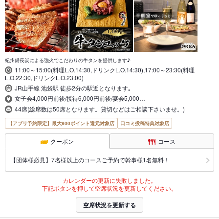
紀州備長炭による強火でこだわりの牛タンを提供します♪
11:00～15:00(料理L.O.14:30,ドリンクL.O.14:30),17:00～23:30(料理
L.O.22:30,ドリンクL.O.23:00)
JR山手線 池袋駅 徒歩2分の駅近となります｡
女子会4,000円前後/接待6,000円前後/宴会5,000…
44席(総席数は50席となります。貸切などはご相談下さいませ。)
【アプリ予約限定】最大800ポイント還元対象店
口コミ投稿特典対象店
クーポン
コース
【団体様必見】7名様以上のコースご予約で幹事様1名無料！
カレンダーの更新に失敗しました。
下記ボタンを押して空席状況を更新してください。
空席状況を更新する