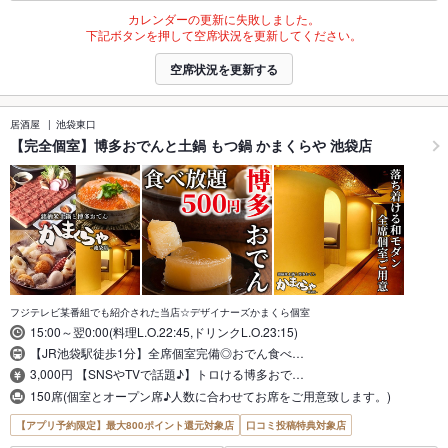
カレンダーの更新に失敗しました。
下記ボタンを押して空席状況を更新してください。
空席状況を更新する
居酒屋
池袋東口
【完全個室】博多おでんと土鍋 もつ鍋 かまくらや 池袋店
フジテレビ某番組でも紹介された当店☆デザイナーズかまくら個室
15:00～翌0:00(料理L.O.22:45,ドリンクL.O.23:15)
【JR池袋駅徒歩1分】全席個室完備◎おでん食べ…
3,000円 【SNSやTVで話題♪】トロける博多おで…
150席(個室とオープン席♪人数に合わせてお席をご用意致します。)
【アプリ予約限定】最大800ポイント還元対象店
口コミ投稿特典対象店