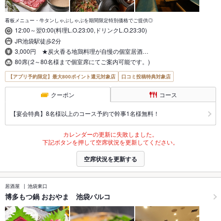
看板メニュー・牛タンしゃぶしゃぶを期間限定特別価格でご提供◎
12:00～翌0:00(料理L.O.23:00,ドリンクL.O.23:30)
JR池袋駅徒歩2分
3,000円 ★炭火香る地鶏料理が自慢の個室居酒…
80席(:2～80名様まで個室席にてご案内可能です。)
【アプリ予約限定】最大800ポイント還元対象店
口コミ投稿特典対象店
クーポン
コース
【宴会特典】8名様以上のコース予約で幹事1名様無料！
カレンダーの更新に失敗しました。
下記ボタンを押して空席状況を更新してください。
空席状況を更新する
居酒屋
池袋東口
博多もつ鍋 おおやま 池袋パルコ