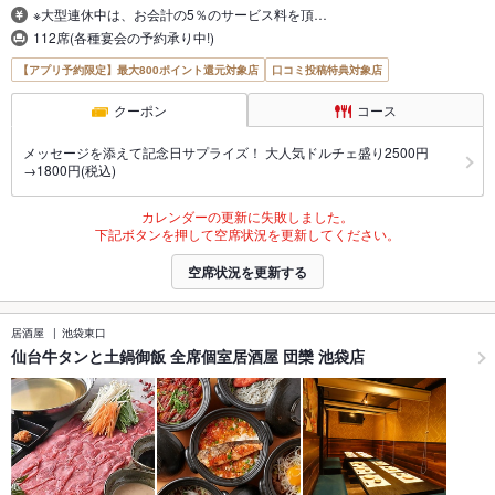
※大型連休中は、お会計の5％のサービス料を頂…
112席(各種宴会の予約承り中!)
【アプリ予約限定】最大800ポイント還元対象店
口コミ投稿特典対象店
クーポン
コース
メッセージを添えて記念日サプライズ！ 大人気ドルチェ盛り2500円
→1800円(税込)
カレンダーの更新に失敗しました。
下記ボタンを押して空席状況を更新してください。
空席状況を更新する
居酒屋
池袋東口
仙台牛タンと土鍋御飯 全席個室居酒屋 団欒 池袋店