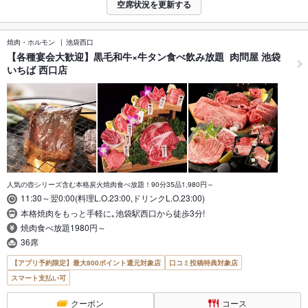
空席状況を更新する
焼肉・ホルモン
池袋西口
【各種宴会大歓迎】黒毛和牛×牛タン食べ飲み放題 肉問屋 池袋
いちば 西口店
人気の壺シリーズ含む本格炭火焼肉食べ放題！90分35品1,980円～
11:30～翌0:00(料理L.O.23:00,ドリンクL.O.23:00)
本格焼肉をもっと手軽に｡池袋駅西口から徒歩3分!
焼肉食べ放題1980円～
36席
【アプリ予約限定】最大800ポイント還元対象店
口コミ投稿特典対象店
スマート支払い可
クーポン
コース