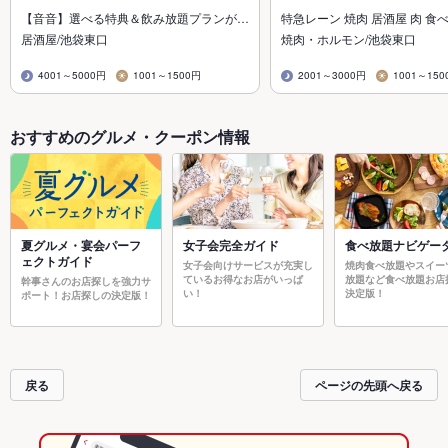
【音音】選べる特典＆飲み放題プランが…
特急レーン 焼肉 居酒屋 肉 食
居酒屋/池袋東口
焼肉・ホルモン/池袋東口
4001～5000円
1001～1500円
2001～3000円
1001～150
おすすめのグルメ・クーポン情報
夏グルメ・宴会パーフ
女子会完全ガイド
食べ放題ナビゲー
ェクトガイド
女子会向けサービスが充実し
焼肉食べ放題やスイー
ているお得なお店がいっぱ
放題など食べ放題お店
幹事さんのお店探しを強力サ
い！
決定版！
ポート！お店探しの決定版！
戻る
ページの先頭へ戻る