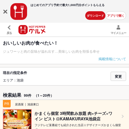
はじめてのアプリ予約で最大
1,000円分ポイントもらえる
ダウンロード
アプリで開く
戻る
マイメニュー
おいしいお肉が食べたい！
ジュワーッと肉の旨味が溢れ出す…美味しいお肉を頬張る幸せ
掲載情報について
現在の指定条件
変更
エリア：池袋
検索結果
99件
（1～20件）
PR
居酒屋
池袋東口
かまくら個室 3時間飲み放題 肉×チーズ×ワ
イン ビストロKAMAKURAYA池袋店
フジテレビ某番組でも紹介された当店☆デザイナーズかまくら個室