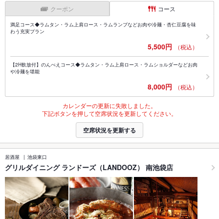
クーポン
コース
満足コース◆ラムタン・ラム上肩ロース・ラムランプなどお肉や冷麺・杏仁豆腐を味
わう充実プラン
5,500円
（税込）
【2H飲放付】のんべえコース◆ラムタン・ラム上肩ロース・ラムショルダーなどお肉
や冷麺を堪能
8,000円
（税込）
カレンダーの更新に失敗しました。
下記ボタンを押して空席状況を更新してください。
空席状況を更新する
居酒屋
池袋東口
グリルダイニング ランドーズ（LANDOOZ） 南池袋店