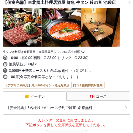
【個室完備】東北郷土料理居酒屋 鮮魚 牛タン 鈴の音 池袋店
牛タンは料理は種類豊富！肉問屋専門ならではの和牛料理も♪
16:00～翌0:00(料理L.O.23:00,ドリンクL.O.23:30)
池袋駅徒歩30秒♪
3,500円★贅沢コース＆3h飲み放題付⇒（池袋/土…
100席(全席完全個室席となっております。)
【アプリ予約限定】最大800ポイント還元対象店
口コミ投稿特典対象店
クーポン
コース
【宴会特典】8名様以上のコース予約で幹事1名様無料！
カレンダーの更新に失敗しました。
下記ボタンを押して空席状況を更新してください。