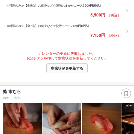
≪料理のみ≫【全5品】お刺身など☆楽味おまかせコース5500円(税込)
5,500円
（税込）
≪料理のみ≫【全7品】お刺身など☆贅沢コース7150円(税込)
7,150円
（税込）
カレンダーの更新に失敗しました。
下記ボタンを押して空席状況を更新してください。
空席状況を更新する
鮨 市むら
和食
赤羽