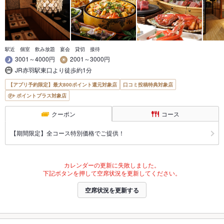
駅近 個室 飲み放題 宴会 貸切 接待
3001～4000円
2001～3000円
JR赤羽駅東口より徒歩約1分
【アプリ予約限定】最大800ポイント還元対象店
口コミ投稿特典対象店
ポイントプラス対象店
クーポン
コース
【期間限定】全コース特別価格でご提供！
カレンダーの更新に失敗しました。
下記ボタンを押して空席状況を更新してください。
空席状況を更新する