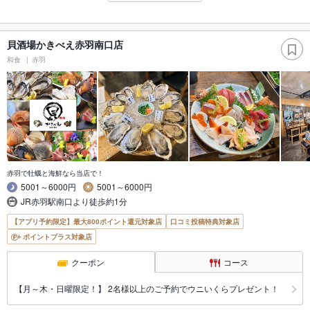
貝酒場かきべえ赤羽南口店
和食
赤羽
赤羽で牡蠣と海鮮なら当店で！
5001～6000円
5001～6000円
JR赤羽駅南口より徒歩約1分
【アプリ予約限定】最大800ポイント還元対象店
口コミ投稿特典対象店
ポイントプラス対象店
クーポン
コース
【月～木・日曜限定！】 2名様以上のご予約でウニいくらプレゼント！