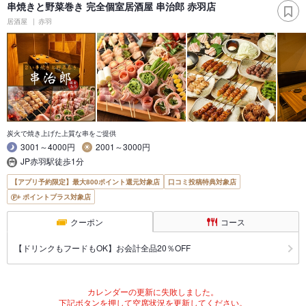
串焼きと野菜巻き 完全個室居酒屋 串治郎 赤羽店
居酒屋
赤羽
炭火で焼き上げた上質な串をご提供
3001～4000円
2001～3000円
JP赤羽駅徒歩1分
【アプリ予約限定】最大800ポイント還元対象店
口コミ投稿特典対象店
ポイントプラス対象店
クーポン
コース
【ドリンクもフードもOK】お会計全品20％OFF
カレンダーの更新に失敗しました。
下記ボタンを押して空席状況を更新してください。