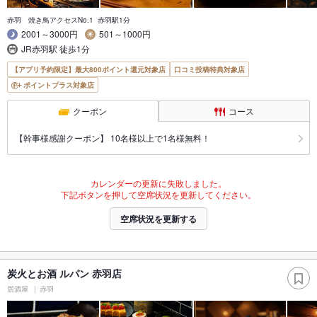
赤羽 焼き鳥アクセスNo.1 赤羽駅1分
2001～3000円
501～1000円
JR赤羽駅 徒歩1分
【アプリ予約限定】最大800ポイント還元対象店
口コミ投稿特典対象店
ポイントプラス対象店
クーポン
コース
【幹事様感謝クーポン】 10名様以上で1名様無料！
カレンダーの更新に失敗しました。
下記ボタンを押して空席状況を更新してください。
空席状況を更新する
炭火とお酒 ルパン 赤羽店
居酒屋
赤羽