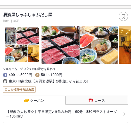
居酒屋しゃぶしゃぶだし屋
和食
赤羽
シルキーな、切り立ての口溶けを味わう
4001～5000円
501～1000円
東京ﾒﾄﾛ南北線【赤羽岩淵駅】2番出口から徒歩3分
口コミ投稿特典対象店
クーポン
コース
【昼飲み大歓迎☆】平日限定♪昼飲み放題 60分 880円ラストオーダ
ー10分前♪