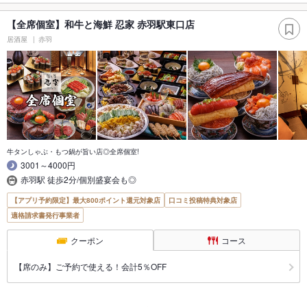
【全席個室】和牛と海鮮 忍家 赤羽駅東口店
居酒屋
赤羽
牛タンしゃぶ・もつ鍋が旨い店◎全席個室!
3001～4000円
赤羽駅 徒歩2分/個別盛宴会も◎
【アプリ予約限定】最大800ポイント還元対象店
口コミ投稿特典対象店
適格請求書発行事業者
クーポン
コース
【席のみ】ご予約で使える！会計5％OFF