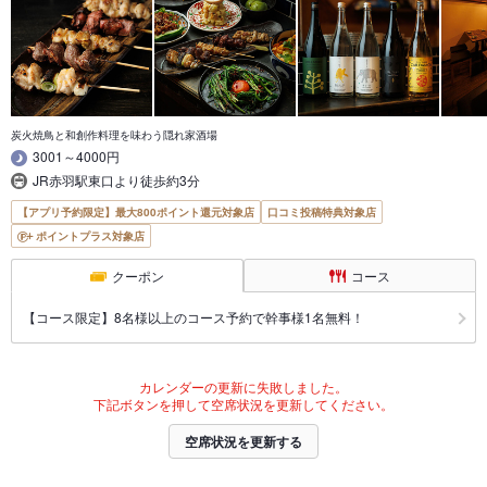
炭火焼鳥と和創作料理を味わう隠れ家酒場
3001～4000円
JR赤羽駅東口より徒歩約3分
【アプリ予約限定】最大800ポイント還元対象店
口コミ投稿特典対象店
ポイントプラス対象店
クーポン
コース
【コース限定】8名様以上のコース予約で幹事様1名無料！
カレンダーの更新に失敗しました。
下記ボタンを押して空席状況を更新してください。
空席状況を更新する