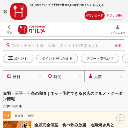
はじめてのアプリ予約で最大
1,000円分ポイントもらえる
ダウンロード
アプリで開く
戻る
マイメニュー
赤羽・王子・十条 和食 ネット予約できるお店
変更
絞り込む
ポイントがつかえる
スマート支払い可
日付
時間
人数
赤羽・王子・十条の和食 | ネット予約できるお店のグルメ・クーポ
ン情報
77件 1-20件
PR
居酒屋
赤羽
全席完全個室 食べ飲み放題 地鶏焼き鳥と