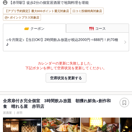
【赤羽駅】徒歩2分の個室居酒屋で地鶏料理を堪能
【アプリ予約限定】最大800ポイント還元対象店
口コミ投稿特典対象店
ポイントプラス対象店
クーポン
コース
<今月限定>【当日OK!】2時間飲み放題が税込2000円⇒888円！約70種
♪
カレンダーの更新に失敗しました。
下記ボタンを押して空席状況を更新してください。
空席状況を更新する
全席扉付き完全個室 3時間飲み放題 朝獲れ鮮魚×創作和
食 晴れる屋 赤羽店
居酒屋
赤羽