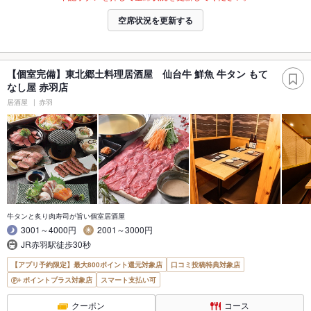
空席状況を更新する
【個室完備】東北郷土料理居酒屋 仙台牛 鮮魚 牛タン もて
なし屋 赤羽店
居酒屋
赤羽
牛タンと炙り肉寿司が旨い個室居酒屋
3001～4000円
2001～3000円
JR赤羽駅徒歩30秒
【アプリ予約限定】最大800ポイント還元対象店
口コミ投稿特典対象店
ポイントプラス対象店
スマート支払い可
クーポン
コース