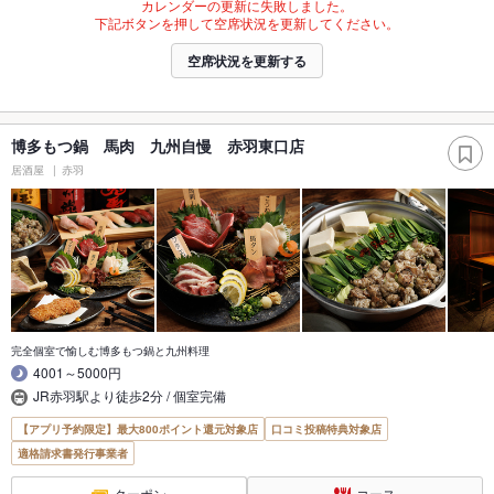
カレンダーの更新に失敗しました。
下記ボタンを押して空席状況を更新してください。
空席状況を更新する
博多もつ鍋 馬肉 九州自慢 赤羽東口店
居酒屋
赤羽
完全個室で愉しむ博多もつ鍋と九州料理
4001～5000円
JR赤羽駅より徒歩2分 / 個室完備
【アプリ予約限定】最大800ポイント還元対象店
口コミ投稿特典対象店
適格請求書発行事業者
クーポン
コース