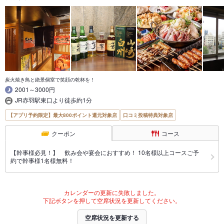
炭火焼き鳥と絶景個室で笑顔の乾杯を！
2001～3000円
JR赤羽駅東口より徒歩約1分
【アプリ予約限定】最大800ポイント還元対象店
口コミ投稿特典対象店
クーポン
コース
【幹事様必見！】 飲み会や宴会におすすめ！ 10名様以上コースご予
約で幹事様1名様無料！
カレンダーの更新に失敗しました。
下記ボタンを押して空席状況を更新してください。
空席状況を更新する