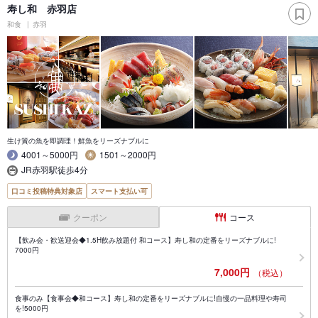
寿し和 赤羽店
和食
赤羽
生け簀の魚を即調理！鮮魚をリーズナブルに
4001～5000円
1501～2000円
JR赤羽駅徒歩4分
口コミ投稿特典対象店
スマート支払い可
クーポン
コース
【飲み会・歓送迎会◆1.5H飲み放題付 和コース】寿し和の定番をリーズナブルに!
7000円
7,000円
（税込）
食事のみ【食事会◆和コース】寿し和の定番をリーズナブルに!自慢の一品料理や寿司
を!5000円