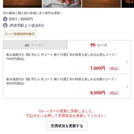
旬の素材と職人技の本格にぎり寿司を堪能！
5001～6000円
JR赤羽駅より徒歩5分
口コミ投稿特典対象店
クーポン
コース
飲み放題付き【鮨 市むら 竹コース 握り10貫】旬の味覚も楽しめるお得なコース！
7000円(税込)
7,000円
（税込）
飲み放題付き【鮨 市むら 松コース 握り12貫】旬の味覚も楽しめる自慢のコース！
9000円(税込)
9,000円
（税込）
カレンダーの更新に失敗しました。
下記ボタンを押して空席状況を更新してください。
空席状況を更新する