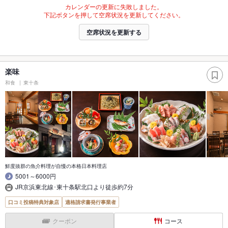
カレンダーの更新に失敗しました。
下記ボタンを押して空席状況を更新してください。
空席状況を更新する
楽味
和食
東十条
鮮度抜群の魚介料理が自慢の本格日本料理店
5001～6000円
JR京浜東北線･東十条駅北口より徒歩約7分
口コミ投稿特典対象店
適格請求書発行事業者
クーポン
コース