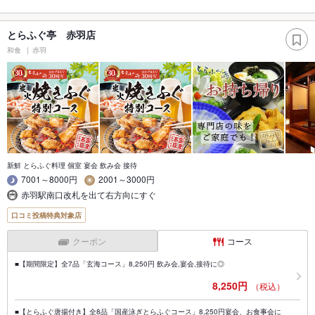
とらふぐ亭 赤羽店
和食
赤羽
新鮮 とらふぐ料理 個室 宴会 飲み会 接待
7001～8000円
2001～3000円
赤羽駅南口改札を出て右方向にすぐ
口コミ投稿特典対象店
クーポン
コース
■【期間限定】全7品「玄海コース」8,250円 飲み会,宴会,接待に◎
8,250円
（税込）
■【とらふぐ唐揚付き】全8品「国産泳ぎとらふぐコース」8,250円宴会、お食事会に