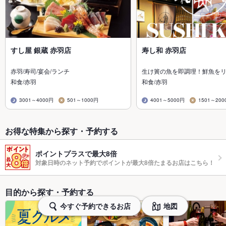
すし屋 銀蔵 赤羽店
寿し和 赤羽店
赤羽/寿司/宴会/ランチ
生け簀の魚を即調理！鮮魚を
和食/赤羽
和食/赤羽
3001～4000円
501～1000円
4001～5000円
1501～200
お得な特集から探す・予約する
ポイントプラスで最大8倍
対象日時のネット予約でポイントが最大8倍たまるお店はこちら！
目的から探す・予約する
今すぐ予約できるお店
地図