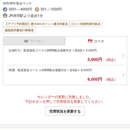
赤羽/寿司/宴会/ランチ
3001～4000円
501～1000円
JR赤羽駅より徒歩1分
【アプリ予約限定】最大800ポイント還元対象店
口コミ投稿特典対象店
適格請求書発行事業者
クーポン
コース
〈お値打ち〉歓送迎会コース≪2時間飲み放題付き＋全8品≫ 5,000円
5,000円
（税込）
〈特選〉歓送迎会コース ≪2時間飲み放題付き＋全9品≫ 6,000円
6,000円
（税込）
カレンダーの更新に失敗しました。
下記ボタンを押して空席状況を更新してください。
空席状況を更新する