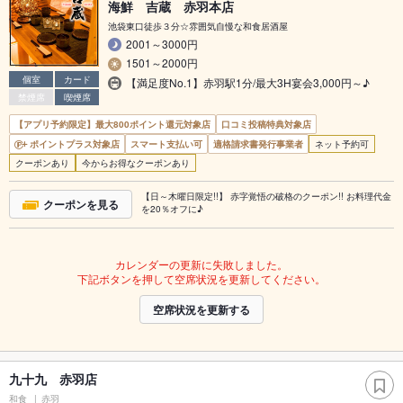
海鮮 吉蔵 赤羽本店
池袋東口徒歩３分☆雰囲気自慢な和食居酒屋
2001～3000円
1501～2000円
個室
カード
【満足度No.1】赤羽駅1分/最大3H宴会3,000円～♪
禁煙席
喫煙席
【アプリ予約限定】最大800ポイント還元対象店
口コミ投稿特典対象店
ポイントプラス対象店
スマート支払い可
適格請求書発行事業者
ネット予約可
クーポンあり
今からお得なクーポンあり
【日～木曜日限定!!】 赤字覚悟の破格のクーポン!! お料理代金
クーポンを見る
を20％オフに♪
カレンダーの更新に失敗しました。
下記ボタンを押して空席状況を更新してください。
空席状況を更新する
九十九 赤羽店
和食
赤羽