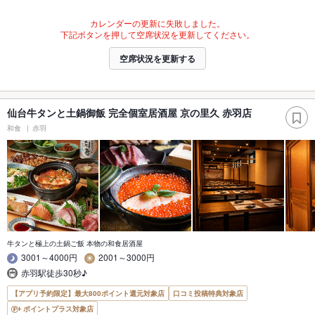
カレンダーの更新に失敗しました。
下記ボタンを押して空席状況を更新してください。
空席状況を更新する
仙台牛タンと土鍋御飯 完全個室居酒屋 京の里久 赤羽店
和食
赤羽
牛タンと極上の土鍋ご飯 本物の和食居酒屋
3001～4000円
2001～3000円
赤羽駅徒歩30秒♪
【アプリ予約限定】最大800ポイント還元対象店
口コミ投稿特典対象店
ポイントプラス対象店