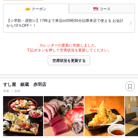
クーポン
コース
【☆早割・遅割☆】17時まで来店or20時30分以降来店で使える お会計
から10％OFF！！
カレンダーの更新に失敗しました。
下記ボタンを押して空席状況を更新してください。
空席状況を更新する
すし屋 銀蔵 赤羽店
和食
赤羽