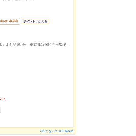
書発行事業者
ポイントつかえる
JR山手線・東京メトロ東西線「高田馬場駅」より徒歩5分。東京都新宿区高田馬場2-2-2、翌5時まで営業。
さい。
元祖どないや 高田馬場店