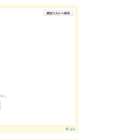
さい。
坂 ばん