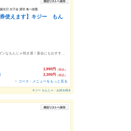
 誕生日 女子会 貸切 食べ放題
食事券使えます】キジー もん
高田馬場駅から徒歩10分！落ち着いたモダンなもんじゃ焼き屋！宴会にもおすすめ!!ご予約お待ちしております♪
1,990円
（税込）
円
2,300円
（税込）
コース・メニューをもっと見る
キジー もんじゃ・お好み焼き