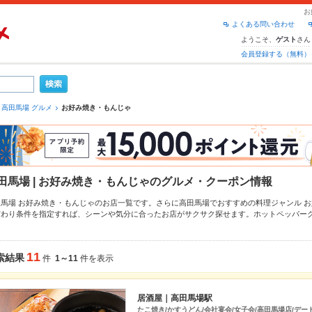
お
よくある問い合わせ
ようこそ、
さん
ゲスト
会員登録する（無料）
高田馬場 グルメ
お好み焼き・もんじゃ
田馬場 | お好み焼き・もんじゃのグルメ・クーポン情報
田馬場 お好み焼き・もんじゃのお店一覧です。さらに高田馬場でおすすめの料理ジャンル
お
だわり条件を指定すれば、シーンや気分に合ったお店がサクサク探せます。ホットペッパー
ニューや季節のおすすめ料理など、お店の最新情報をご紹介しているので安心！24時間使え
。友達どうしの飲み会にも、会社の宴会にも、デートやパーティーにもお得に便利にホット
11
索結果
件
1～11
件を表示
居酒屋｜高田馬場駅
たこ焼き/かすうどん/会社宴会/女子会/高田馬場店/デー