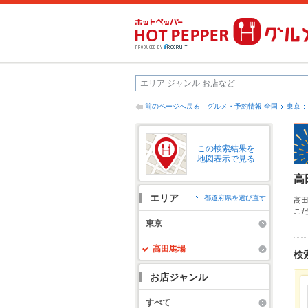
前のページへ戻る
グルメ・予約情報 全国
東京
この検索結果を
地図表示で見る
高
エリア
都道府県を選び直す
高
こ
メ
東京
す
高田馬場
検
お店ジャンル
すべて