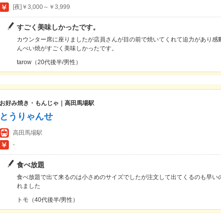
[夜]￥3,000～￥3,999
すごく美味しかったです。
カウンター席に座りましたが店員さんが目の前で焼いてくれて迫力があり感
んぺい焼がすごく美味しかったです。
tarow（20代後半/男性）
お好み焼き・もんじゃ｜高田馬場駅
とうりゃんせ
高田馬場駅
-
食べ放題
食べ放題で出て来るのは小さめのサイズでしたが注文して出てくるのも早い
れました
トモ（40代後半/男性）