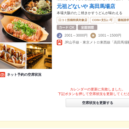
元祖どないや 高田馬場店
本場大阪のたこ焼きかすうどんが味わえる
口コミ投稿特典対象店
COIN+支払い可
適格請求
2001～3000円
1001～1500円
ネット予約の空席状況
カレンダーの更新に失敗しました。
下記ボタンを押して空席状況を更新してくだ
空席状況を更新する