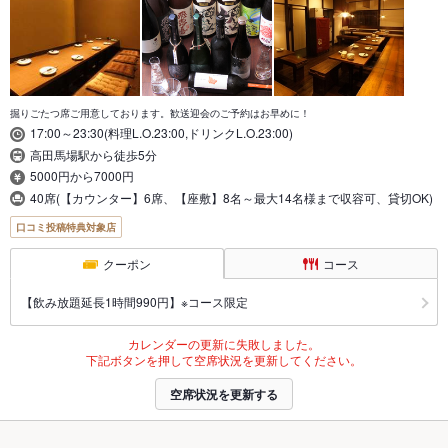
掘りごたつ席ご用意しております。歓送迎会のご予約はお早めに！
17:00～23:30(料理L.O.23:00,ドリンクL.O.23:00)
高田馬場駅から徒歩5分
5000円から7000円
40席(【カウンター】6席、【座敷】8名～最大14名様まで収容可、貸切OK)
口コミ投稿特典対象店
クーポン
コース
【飲み放題延長1時間990円】※コース限定
カレンダーの更新に失敗しました。
下記ボタンを押して空席状況を更新してください。
空席状況を更新する