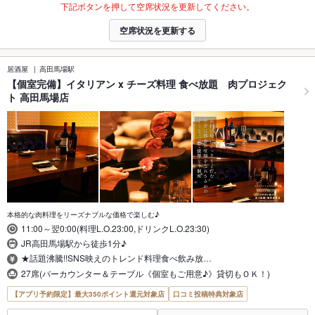
下記ボタンを押して空席状況を更新してください。
空席状況を更新する
居酒屋
高田馬場駅
【個室完備】イタリアン x チーズ料理 食べ放題 肉プロジェク
ト 高田馬場店
本格的な肉料理をリーズナブルな価格で楽しむ♪
11:00～翌0:00(料理L.O.23:00,ドリンクL.O.23:30)
JR高田馬場駅から徒歩1分♪
★話題沸騰!!SNS映えのトレンド料理食べ飲み放…
27席(バーカウンター＆テーブル《個室もご用意♪》貸切もＯＫ！)
【アプリ予約限定】最大350ポイント還元対象店
口コミ投稿特典対象店