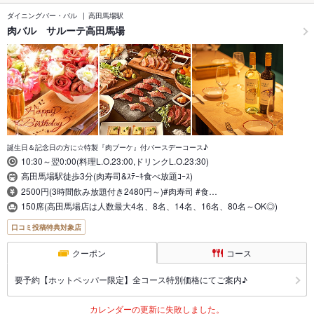
ダイニングバー・バル
高田馬場駅
肉バル サルーテ高田馬場
誕生日＆記念日の方に☆特製『肉ブーケ』付バースデーコース♪
10:30～翌0:00(料理L.O.23:00,ドリンクL.O.23:30)
高田馬場駅徒歩3分(肉寿司&ｽﾃｰｷ食べ放題ｺｰｽ)
2500円(3時間飲み放題付き2480円～)#肉寿司 #食…
150席(高田馬場店は人数最大4名、8名、14名、16名、80名～OK◎)
口コミ投稿特典対象店
クーポン
コース
要予約【ホットペッパー限定】全コース特別価格にてご案内♪
カレンダーの更新に失敗しました。