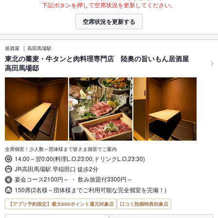
下記ボタンを押して空席状況を更新してください。
空席状況を更新する
居酒屋
高田馬場駅
東北の蕎麦・牛タンと肉料理専門店 陸奥の旨いもん居酒屋
高田馬場邸
全席個室！少人数～団体様まで皆さま個室でご案内
14:00～翌0:00(料理L.O.23:00,ドリンクL.O.23:30)
JR高田馬場駅 早稲田口 徒歩2分
宴会コース2100円～ ・ 飲み放題付3300円～
150席(2名様～団体様までご利用可能な完全個室を完備！)
【アプリ予約限定】最大800ポイント還元対象店
口コミ投稿特典対象店