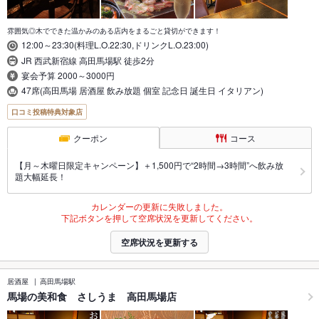
雰囲気◎木でできた温かみのある店内をまるごと貸切ができます！
12:00～23:30(料理L.O.22:30,ドリンクL.O.23:00)
JR 西武新宿線 高田馬場駅 徒歩2分
宴会予算 2000～3000円
47席(高田馬場 居酒屋 飲み放題 個室 記念日 誕生日 イタリアン)
口コミ投稿特典対象店
クーポン
コース
【月～木曜日限定キャンペーン】＋1,500円で“2時間→3時間”へ飲み放
題大幅延長！
カレンダーの更新に失敗しました。
下記ボタンを押して空席状況を更新してください。
空席状況を更新する
居酒屋
高田馬場駅
馬場の美和食 さしうま 高田馬場店