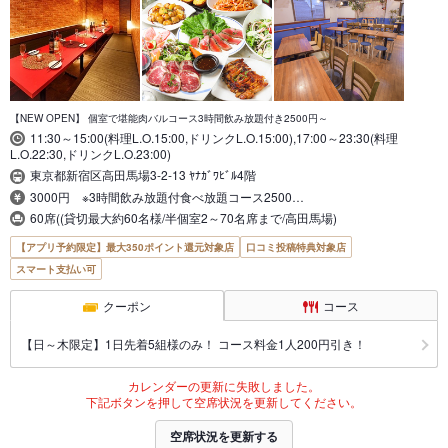
【NEW OPEN】 個室で堪能肉バルコース3時間飲み放題付き2500円～
11:30～15:00(料理L.O.15:00,ドリンクL.O.15:00),17:00～23:30(料理
L.O.22:30,ドリンクL.O.23:00)
東京都新宿区高田馬場3-2-13 ﾔﾅｶﾞﾜﾋﾞﾙ4階
3000円 ※3時間飲み放題付食べ放題コース2500…
60席((貸切最大約60名様/半個室2～70名席まで/高田馬場)
【アプリ予約限定】最大350ポイント還元対象店
口コミ投稿特典対象店
スマート支払い可
クーポン
コース
【日～木限定】1日先着5組様のみ！ コース料金1人200円引き！
カレンダーの更新に失敗しました。
下記ボタンを押して空席状況を更新してください。
空席状況を更新する