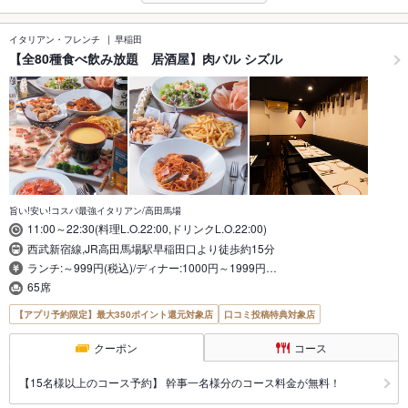
イタリアン・フレンチ
早稲田
【全80種食べ飲み放題 居酒屋】肉バル シズル
旨い!安い!コスパ最強イタリアン/高田馬場
11:00～22:30(料理L.O.22:00,ドリンクL.O.22:00)
西武新宿線,JR高田馬場駅早稲田口より徒歩約15分
ランチ:～999円(税込)/ディナー:1000円～1999円…
65席
【アプリ予約限定】最大350ポイント還元対象店
口コミ投稿特典対象店
クーポン
コース
【15名様以上のコース予約】 幹事一名様分のコース料金が無料！