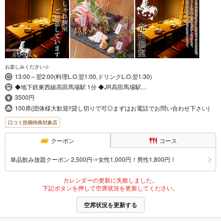
お楽しみください☆
13:00～翌2:00(料理L.O.翌1:00,ドリンクL.O.翌1:30)
◆地下鉄東西線高田馬場駅 1分 ◆JR高田馬場駅…
3500円
100席(団体様大歓迎!!貸し切りで可◎まずはお電話でお問い合わせ下さい)
口コミ投稿特典対象店
クーポン
コース
単品飲み放題クーポン 2,500円⇒女性1,000円！男性1,800円！
カレンダーの更新に失敗しました。
下記ボタンを押して空席状況を更新してください。
空席状況を更新する