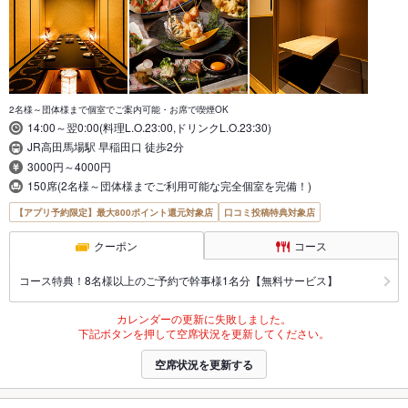
2名様～団体様まで個室でご案内可能・お席で喫煙OK
14:00～翌0:00(料理L.O.23:00,ドリンクL.O.23:30)
JR高田馬場駅 早稲田口 徒歩2分
3000円～4000円
150席(2名様～団体様までご利用可能な完全個室を完備！)
【アプリ予約限定】最大800ポイント還元対象店
口コミ投稿特典対象店
クーポン
コース
コース特典！8名様以上のご予約で幹事様1名分【無料サービス】
カレンダーの更新に失敗しました。
下記ボタンを押して空席状況を更新してください。
空席状況を更新する