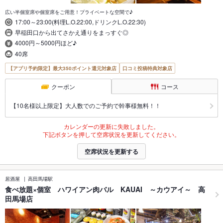
広い半個室席や個室席をご用意！プライベートな空間で♪
17:00～23:00(料理L.O.22:00,ドリンクL.O.22:30)
早稲田口から出てさかえ通りをまっすぐ◎
4000円～5000円ほど♪
40席
【アプリ予約限定】最大350ポイント還元対象店
口コミ投稿特典対象店
クーポン
コース
【10名様以上限定】大人数でのご予約で幹事様無料！！
カレンダーの更新に失敗しました。
下記ボタンを押して空席状況を更新してください。
空席状況を更新する
居酒屋
高田馬場駅
食べ放題×個室 ハワイアン肉バル KAUAI ～カウアイ～ 高
田馬場店