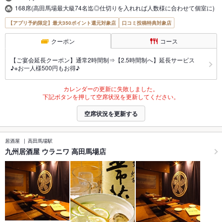
168席(高田馬場最大級74名迄◎仕切りを入れれば人数様に合わせて個室に)
【アプリ予約限定】最大350ポイント還元対象店
口コミ投稿特典対象店
クーポン
コース
【ご宴会延長クーポン】通常2時間制⇒【2.5時間制へ】延長サービス
♪※お一人様500円もお得♪
カレンダーの更新に失敗しました。
下記ボタンを押して空席状況を更新してください。
空席状況を更新する
居酒屋
高田馬場駅
九州居酒屋 ウラニワ 高田馬場店