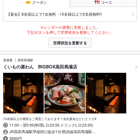
クーポン
コース
【宴会】8名様以上で1名無料・15名様以上で2名様無料!!
カレンダーの更新に失敗しました。
下記ボタンを押して空席状況を更新してください。
空席状況を更新する
居酒屋
高田馬場駅
くいもの屋わん BIGBOX高田馬場店
10名様以上の個室もご用意しております！会社宴会などにどうぞ♪
11:00～翌0:00(料理L.O.23:30,ドリンクL.O.23:30)
JR高田馬場駅早稲田口徒歩1分/西武線高田馬場駅…
3000円