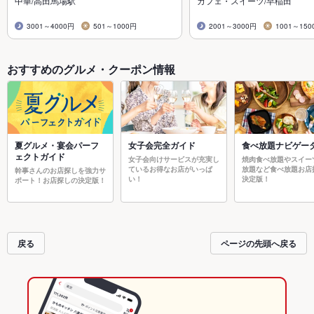
中華/高田馬場駅
カフェ・スイーツ/早稲田
3001～4000円
501～1000円
2001～3000円
1001～150
おすすめのグルメ・クーポン情報
夏グルメ・宴会パーフ
女子会完全ガイド
食べ放題ナビゲー
ェクトガイド
女子会向けサービスが充実し
焼肉食べ放題やスイー
ているお得なお店がいっぱ
放題など食べ放題お店
幹事さんのお店探しを強力サ
い！
決定版！
ポート！お店探しの決定版！
戻る
ページの先頭へ戻る