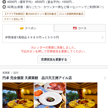
4000円（通常平均） 4500円（宴会平均）1000円…
42席(お座敷・掘りごたつ・カウンター席など様々なシーンでご利用OK！)
【アプリ予約限定】最大800ポイント還元対象店
口コミ投稿特典対象店
スマート支払い可
クーポン
コース
伊勢海老1尾税込４９８０円→１５００円
カレンダーの更新に失敗しました。
下記ボタンを押して空席状況を更新してください。
空席状況を更新する
居酒屋
品川
円卓 完全個室 天厨菜館 品川天王洲アイル店