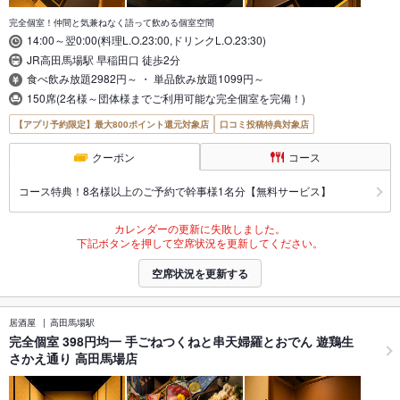
完全個室！仲間と気兼ねなく語って飲める個室空間
14:00～翌0:00(料理L.O.23:00,ドリンクL.O.23:30)
JR高田馬場駅 早稲田口 徒歩2分
食べ飲み放題2982円～ ・ 単品飲み放題1099円～
150席(2名様～団体様までご利用可能な完全個室を完備！)
【アプリ予約限定】最大800ポイント還元対象店
口コミ投稿特典対象店
クーポン
コース
コース特典！8名様以上のご予約で幹事様1名分【無料サービス】
カレンダーの更新に失敗しました。
下記ボタンを押して空席状況を更新してください。
空席状況を更新する
居酒屋
高田馬場駅
完全個室 398円均一 手ごねつくねと串天婦羅とおでん 遊鶏生
さかえ通り 高田馬場店