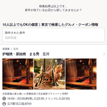
検索結果は以上です。
条件が似ているお店から探してみませんか？
10人以上でもOKの個室｜東京で検索したグルメ・クーポン情報
除外された条件
高田馬場
居酒屋
立川
炉端焼・原始焼 まる秀 立川
古民家風の落ち着いた雰囲気漂う完全個室プライベート空間!!
16:00～23:00(料理L.O.22:00,ドリンクL.O.22:30)
立川駅北口徒歩5分