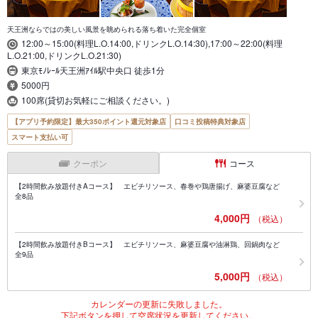
天王洲ならではの美しい風景を眺められる落ち着いた完全個室
12:00～15:00(料理L.O.14:00,ドリンクL.O.14:30),17:00～22:00(料理
L.O.21:00,ドリンクL.O.21:30)
東京ﾓﾉﾚｰﾙ天王洲ｱｲﾙ駅中央口 徒歩1分
5000円
100席(貸切お気軽にご相談ください。)
【アプリ予約限定】最大350ポイント還元対象店
口コミ投稿特典対象店
スマート支払い可
クーポン
コース
【2時間飲み放題付きAコース】 エビチリソース、春巻や鶏唐揚げ、麻婆豆腐など
全8品
4,000円
（税込）
【2時間飲み放題付きBコース】 エビチリソース、麻婆豆腐や油淋鶏、回鍋肉など
全9品
5,000円
（税込）
カレンダーの更新に失敗しました。
下記ボタンを押して空席状況を更新してください。