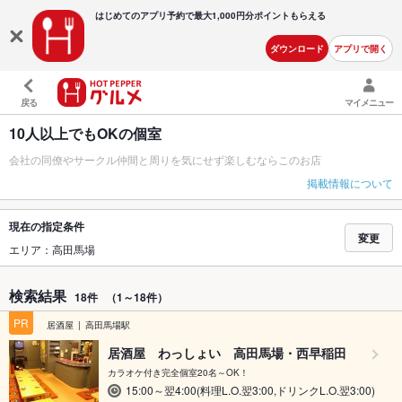
はじめてのアプリ予約で最大
1,000円分ポイントもらえる
ダウンロード
アプリで開く
戻る
マイメニュー
10人以上でもOKの個室
会社の同僚やサークル仲間と周りを気にせず楽しむならこのお店
掲載情報について
現在の指定条件
変更
エリア：高田馬場
検索結果
18件
（1～18件）
PR
居酒屋
高田馬場駅
居酒屋 わっしょい 高田馬場・西早稲田
カラオケ付き完全個室20名～OK！
15:00～翌4:00(料理L.O.翌3:00,ドリンクL.O.翌3:00)