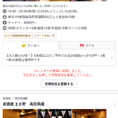
宴会や誕生日などのお祝い事にもご利用いただけます！
16:30～23:30(料理L.O.23:00,ドリンクL.O.23:00)
東京ﾒﾄﾛ東西線高田馬場駅6出口より徒歩約10秒
ディナー：3000円～
39席(カウンター6席/個室12席/半個室12席/テーブル9席)
口コミ投稿特典対象店
スマート支払い可
クーポン
コース
【大人数がお得！】5名様以上のご予約でお会計総額から5%OFF！※食
べ飲み放題は適用外です
カレンダーの更新に失敗しました。
下記ボタンを押して空席状況を更新してください。
空席状況を更新する
居酒屋
高田馬場駅
居酒屋 まき野 高田馬場