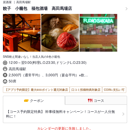
居酒屋
高田馬場駅
餃子 小籠包 福包酒場 高田馬場店
SNS映え間違いなし！当店人気の5色小籠包
12:00～翌0:00(料理L.O.23:30,ドリンクL.O.23:30)
高田馬場駅
2,500円（通常平均）、3,000円（宴会平均）※飲…
50席
【アプリ予約限定】最大800ポイント還元対象店
口コミ投稿特典対象店
COIN+支払い可
クーポン
コース
【コース予約限定特典】 幹事様無料キャンペーン！コースが一人分無
料に！
カレンダーの更新に失敗しました。