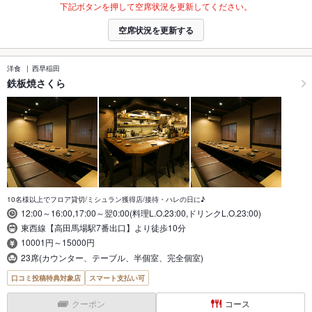
下記ボタンを押して空席状況を更新してください。
空席状況を更新する
洋食
西早稲田
鉄板焼さくら
10名様以上でフロア貸切/ミシュラン獲得店/接待・ハレの日に♪
12:00～16:00,17:00～翌0:00(料理L.O.23:00,ドリンクL.O.23:00)
東西線【高田馬場駅7番出口】より徒歩10分
10001円～15000円
23席(カウンター、テーブル、半個室、完全個室)
口コミ投稿特典対象店
スマート支払い可
クーポン
コース