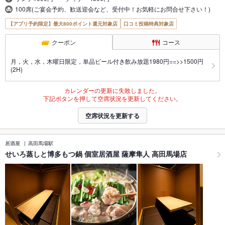
100席(ご宴会予約、歓送迎会など、受付中！お気軽にお問合せ下さい！)
【アプリ予約限定】最大800ポイント還元対象店
口コミ投稿特典対象店
クーポン
コース
月，火，水，木曜日限定，単品ビール付き飲み放題1980円==>>1500円
(2H)
カレンダーの更新に失敗しました。
下記ボタンを押して空席状況を更新してください。
空席状況を更新する
居酒屋
高田馬場駅
せいろ蒸しと博多もつ鍋 個室居酒屋 薩摩隼人 高田馬場店