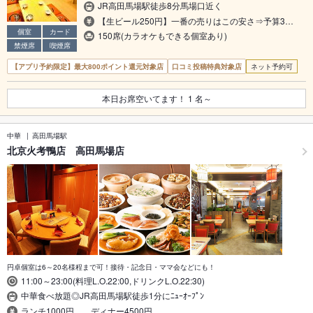
JR高田馬場駅徒歩8分馬場口近く
【生ビール250円】一番の売りはこの安さ⇒予算3…
個室
カード
150席(カラオケもできる個室あり)
禁煙席
喫煙席
【アプリ予約限定】最大800ポイント還元対象店
口コミ投稿特典対象店
ネット予約可
本日お席空いてます！
1
名～
中華
高田馬場駅
北京火考鴨店 高田馬場店
円卓個室は6～20名様程まで可！接待・記念日・ママ会などにも！
11:00～23:00(料理L.O.22:00,ドリンクL.O.22:30)
中華食べ放題◎JR高田馬場駅徒歩1分にﾆｭｰｵｰﾌﾟﾝ
ランチ1000円 ディナー4500円