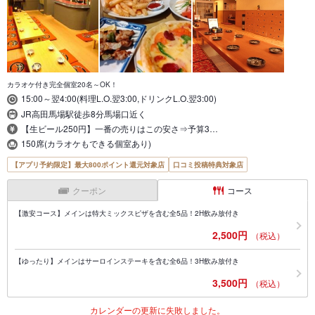
カラオケ付き完全個室20名～OK！
15:00～翌4:00(料理L.O.翌3:00,ドリンクL.O.翌3:00)
JR高田馬場駅徒歩8分馬場口近く
【生ビール250円】一番の売りはこの安さ⇒予算3…
150席(カラオケもできる個室あり)
【アプリ予約限定】最大800ポイント還元対象店
口コミ投稿特典対象店
クーポン
コース
【激安コース】メインは特大ミックスピザを含む全5品！2H飲み放付き
2,500円
（税込）
【ゆったり】メインはサーロインステーキを含む全6品！3H飲み放付き
3,500円
（税込）
カレンダーの更新に失敗しました。