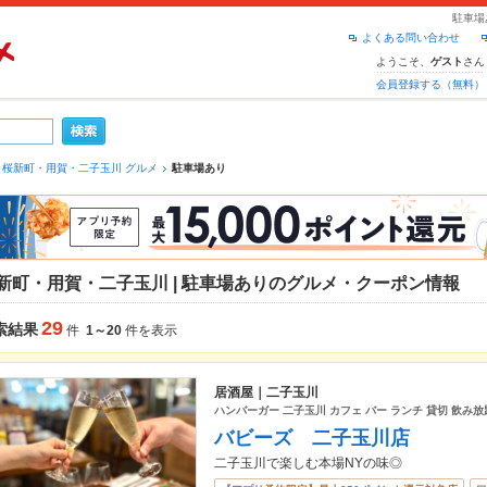
駐車場
よくある問い合わせ
ようこそ、
さん
ゲスト
会員登録する（無料）
桜新町・用賀・二子玉川 グルメ
駐車場あり
新町・用賀・二子玉川 | 駐車場ありのグルメ・クーポン情報
29
索結果
件
1～20
件を表示
居酒屋｜二子玉川
ハンバーガー 二子玉川 カフェ バー ランチ 貸切 飲み放
バビーズ 二子玉川店
二子玉川で楽しむ本場NYの味◎