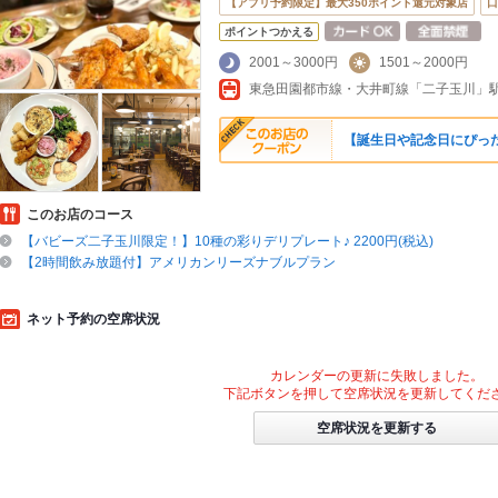
【アプリ予約限定】最大350ポイント還元対象店
口
ポイントつかえる
2001～3000円
1501～2000円
東急田園都市線・大井町線「二子玉川」
【誕生日や記念日にぴっ
このお店のコース
【バビーズ二子玉川限定！】10種の彩りデリプレート♪ 2200円(税込)
【2時間飲み放題付】アメリカンリーズナブルプラン
ネット予約の空席状況
カレンダーの更新に失敗しました。
下記ボタンを押して空席状況を更新してくだ
空席状況を更新する