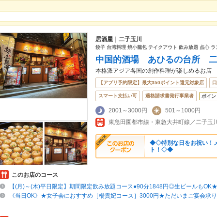
居酒屋｜二子玉川
餃子 台湾料理 焼小籠包 テイクアウト 飲み放題 点心 ラ
中国的酒場 あひるの台所 
本格派アジア各国の創作料理が楽しめるお店
【アプリ予約限定】最大350ポイント還元対象店
口
スマート支払い可
適格請求書発行事業者
ポイン
2001～3000円
501～1000円
東急田園都市線・東急大井町線／二子玉川
◆◇特別な日をお祝い！
ト！◇◆
このお店のコース
【(月)～(木)平日限定】期間限定飲み放題コース●90分1848円◎生ビールもOK
《当日OK》★女子会におすすめ［楊貴妃コース］3000円★ただいまご宴会承