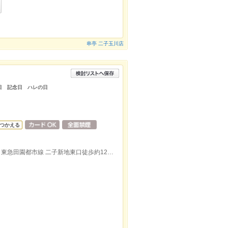
串亭 二子玉川店
生日 記念日 ハレの日
つかえる
東急田園都市線 二子玉川西口徒歩約3分、東急田園都市線 二子新地東口徒歩約12分、東急大井町線 上野毛北口徒歩約20分