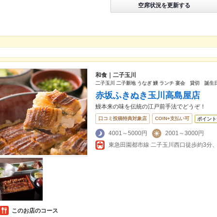
空席状況を更新する
和食｜二子玉川
二子玉川 二子新地 うなぎ 鰻 ランチ 宴会 貸切 誕
赤坂ふきぬき玉川高島屋店
鰻本来の味を伝統の江戸前手法でどうぞ！
口コミ投稿特典対象店
COIN+支払い可
ポイント
4001～5000円
2001～3000円
このお店のコース