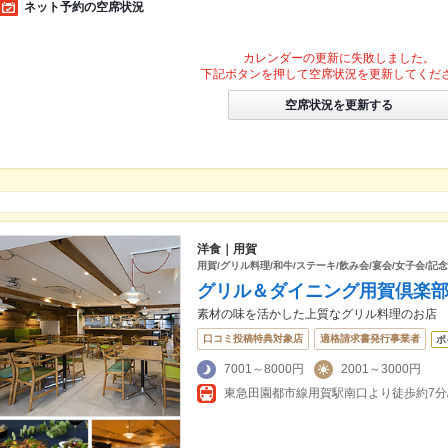
ネット予約の空席状況
カレンダーの更新に失敗しました。
下記ボタンを押して空席状況を更新してくだ
空席状況を更新する
洋食｜用賀
用賀/グリル料理/和牛/ステーキ/飲み会/宴会/女子会/記念
グリル＆ダイニング用賀倶楽
素材の味を活かした上質なグリル料理のお店
口コミ投稿特典対象店
適格請求書発行事業者
ポ
7001～8000円
2001～3000円