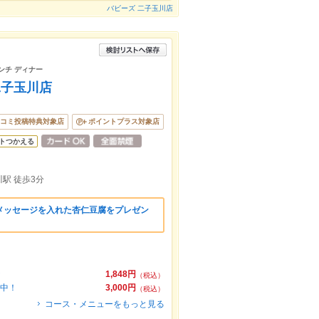
バビーズ 二子玉川店
ンチ ディナー
二子玉川店
コミ投稿特典対象店
ポイントプラス対象店
トつかえる
駅 徒歩3分
メッセージを入れた杏仁豆腐をプレゼン
★
1,848円
（税込）
り中！
3,000円
（税込）
コース・メニューをもっと見る