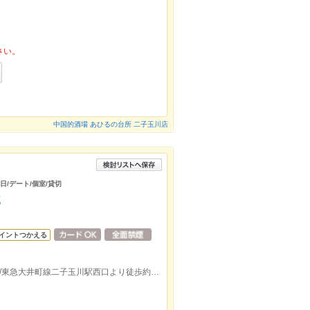
さい。
中国的酒場 あひるの台所 二子玉川店
日/デート/個室/貸切
部
イントつかえる
東急田園都市線用賀駅南口より徒歩約7分/東急大井町線二子玉川駅西口より徒歩約27分