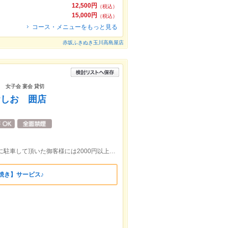
12,500円
（税込）
15,000円
（税込）
コース・メニューをもっと見る
赤坂ふきぬき玉川高島屋店
ト 女子会 宴会 貸切
おしお 囲店
二子玉川駅西口から徒歩５分 高島屋様に駐車して頂いた御客様には2000円以上で1時間無料で駐車が出来ます♪
焼き】サービス♪