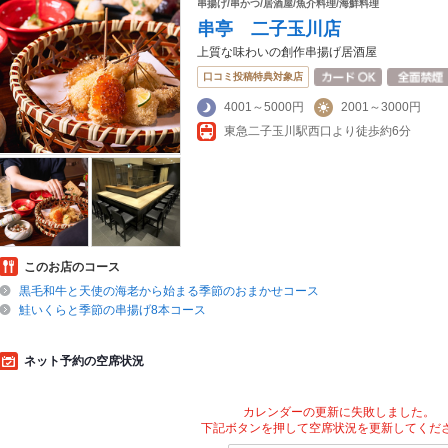
串揚げ/串かつ/居酒屋/魚介料理/海鮮料理
串亭 二子玉川店
上質な味わいの創作串揚げ居酒屋
口コミ投稿特典対象店
4001～5000円
2001～3000円
東急二子玉川駅西口より徒歩約6分
このお店のコース
黒毛和牛と天使の海老から始まる季節のおまかせコース
鮭いくらと季節の串揚げ8本コース
ネット予約の空席状況
カレンダーの更新に失敗しました。
下記ボタンを押して空席状況を更新してくだ