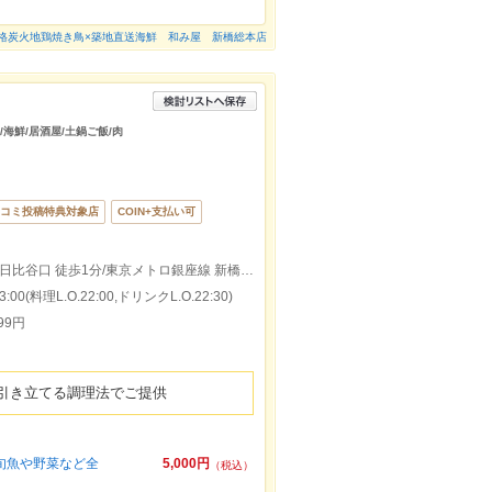
格炭火地鶏焼き鳥×築地直送海鮮 和み屋 新橋総本店
/海鮮/居酒屋/土鍋ご飯/肉
コミ投稿特典対象店
COIN+支払い可
JR新橋駅 烏森口より徒歩1分/JR新橋駅 日比谷口 徒歩1分/東京メトロ銀座線 新橋駅 徒歩1分/都営浅草線 新橋駅 徒歩3分
00(料理L.O.22:00,ドリンクL.O.22:30)
99円
引き立てる調理法でご提供
旬魚や野菜など全
5,000円
（税込）