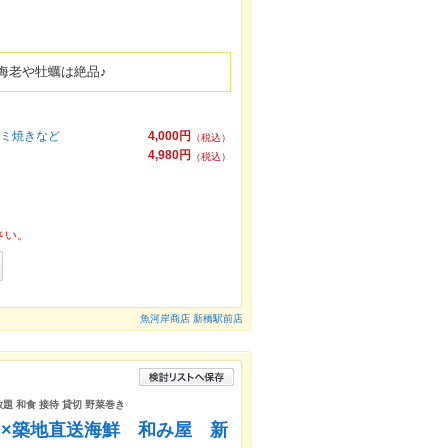
海老や牡蠣は絶品♪
ラミ焼きなど
4,000円
（税込）
4,980円
（税込）
さい。
魚河岸商店 新橋駅前店
放題 和食 接待 貸切 野菜巻き
×築地直送海鮮 和み屋 新