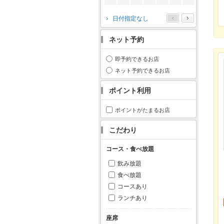
2026年10月
日付指定なし
月
火
水
木
金
土
日
ネット予約
1
2
3
4
5
6
7
8
9
10
11
即予約できるお店
12
13
14
15
16
17
18
ネット予約できるお店
19
20
21
22
23
24
25
ポイント利用
26
27
28
29
30
31
ポイントがたまるお店
こだわり
コース・食べ放題
飲み放題
食べ放題
コースあり
ランチあり
座席