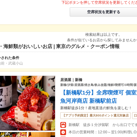
下記ボタンを押して空席状況を更新してくだ
空席状況を更新する
検索結果は以上です。
条件が似ているお店から探してみませんか
・海鮮類がおいしいお店 | 東京のグルメ・クーポン情報
外された条件
動前・武蔵小山
居酒屋｜新橋
新橋/汐留/居酒屋/焼き鳥/飲み放題/海鮮/喫煙可/3時間/宴
【新橋駅1分】全席喫煙可 個
魚河岸商店 新橋駅前店
新橋駅徒歩1分！産地直送の鮮魚を楽しむ！
【アプリ予約限定】最大800ポイント還元対象店
口
新橋駅 徒歩１分汐留駅 から出口でて
本日の営業時間：12:00～翌1:00(料理L.O.翌