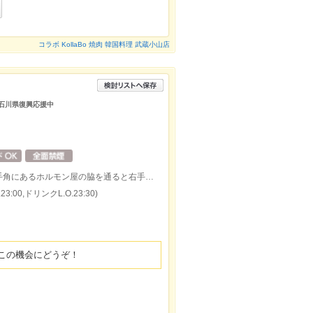
コラボ KollaBo 焼肉 韓国料理 武蔵小山店
/石川県復興応援中
西小山駅を出たら目の前の商店街へ。右手角にあるホルモン屋の脇を通ると右手にお店の提灯が見えます。
:00,ドリンクL.O.23:30)
この機会にどうぞ！