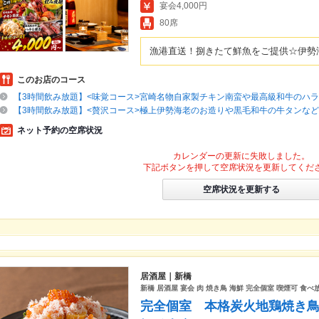
宴会4,000円
80席
漁港直送！捌きたて鮮魚をご提供☆伊勢
このお店のコース
【3時間飲み放題】<味覚コース>宮崎名物自家製チキン南蛮や最高級和牛のハ
【3時間飲み放題】<贅沢コース>極上伊勢海老のお造りや黒毛和牛の牛タンなど
ネット予約の空席状況
カレンダーの更新に失敗しました。
下記ボタンを押して空席状況を更新してくだ
空席状況を更新する
居酒屋｜新橋
新橋 居酒屋 宴会 肉 焼き鳥 海鮮 完全個室 喫煙可 食べ
完全個室 本格炭火地鶏焼き鳥