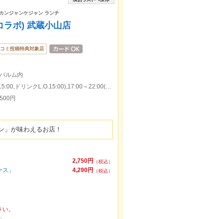
 カンジャンケジャン ランチ
(コラボ) 武蔵小山店
コミ投稿特典対象店
パルム内
本日の営業時間：11:00～15:30(料理L.O.15:00,ドリンクL.O.15:00),17:00～22:00(料理L.O.21:00,ドリンクL.O.21:00)
500円
ン」が味わえるお店！
2,750円
（税込）
ース」
4,290円
（税込）
さい。