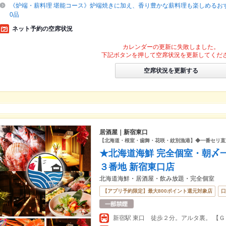
《炉端・薪料理 堪能コース》炉端焼きに加え、香り豊かな薪料理も楽しめるおす
0品
ネット予約の空席状況
カレンダーの更新に失敗しました。
下記ボタンを押して空席状況を更新してくだ
空席状況を更新する
居酒屋｜新宿東口
【北海道・根室・歯舞・花咲・紋別漁港】◆一番セリ直
★北海道海鮮 完全個室・朝〆
３番地 新宿東口店
北海道海鮮・居酒屋・飲み放題・完全個室
【アプリ予約限定】最大800ポイント還元対象店
口