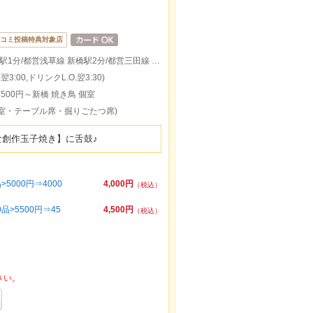
コミ投稿特典対象店
ＪＲ 新橋駅 烏森口1分/地下鉄銀座線 新橋駅1分/都営浅草線 新橋駅2分/都営三田線 御成門駅2分/都営大江戸線 汐留駅7分
3:00,ドリンクL.O.翌3:30)
500円～新橋 焼き鳥 個室
個室・テーブル席・掘りごたつ席)
な創作玉子焼き】に舌鼓♪
000円⇒4000
4,000円
（税込）
>5500円⇒45
4,500円
（税込）
さい。