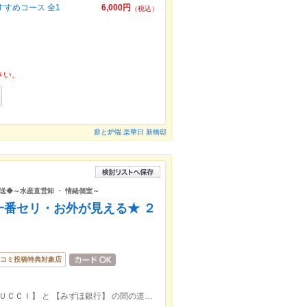
すめコース 全1
6,000円
（税込）
さい。
薪と炉端 楽華日 新橋邸
送◆～水産直営卸 ・ 情緒個室～
一番セリ・お外が見える★ ２
コミ投稿特典対象店
新宿駅 東口 徒歩２分。アルタ裏。 【ＧＵＣＣＩ】 と 【みずほ銀行】 の間の道を・１００ｍ直進。靖国通り手前・右。