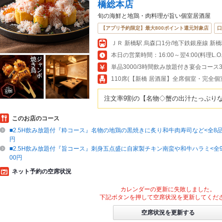
橋総本店
旬の海鮮と地鶏・肉料理が旨い個室居酒屋
【アプリ予約限定】最大800ポイント還元対象店
口
本日の営業時間：16:00～翌4:00(料理L.O.翌
単品3000/3時間飲み放題付き宴会コース3
110席(【新橋 居酒屋】全席個室・完全
注文率9割の【名物◇蟹の出汁たっぷり
このお店のコース
■2.5H飲み放題付『粋コース』名物の地鶏の黒焼きに炙り和牛肉寿司など<全8品>5
円
■2.5H飲み放題付『旨コース』刺身五点盛に自家製チキン南蛮や和牛ハラミ<全9品
00円
ネット予約の空席状況
カレンダーの更新に失敗しました。
下記ボタンを押して空席状況を更新してくだ
空席状況を更新する