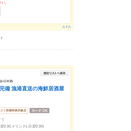
さい。
八十八
？
会/日本酒/
室完備 漁港直送の海鮮居酒屋
コミ投稿特典対象店
すぐ
0:30,ドリンクL.O.翌0:30)