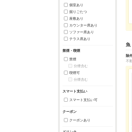
個室あり
掘りごたつ
座敷あり
カウンター席あり
ソファー席あり
テラス席あり
魚
禁煙・喫煙
除
禁煙
不
分煙含む
喫煙可
分煙含む
スマート支払い
スマート支払い可
クーポン
クーポンあり
ドリンク