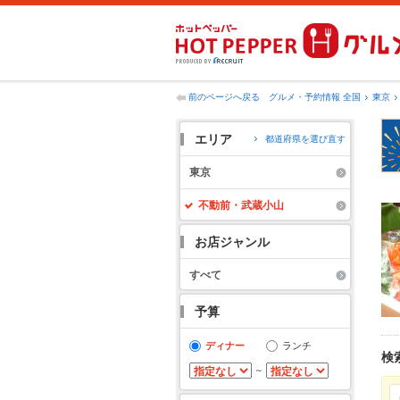
前のページへ戻る
グルメ・予約情報 全国
東京
エリア
都道府県を選び直す
東京
不動前・武蔵小山
お店ジャンル
すべて
予算
ディナー
ランチ
検
～