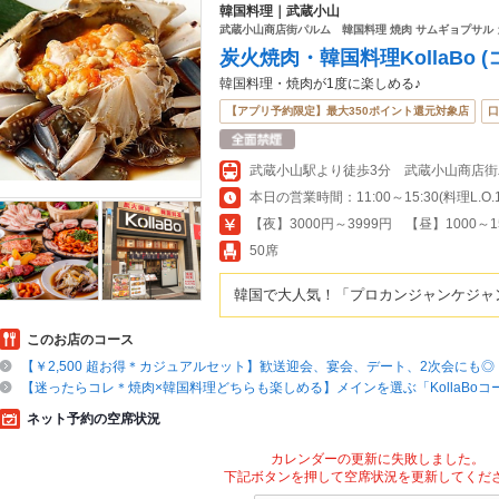
韓国料理｜武蔵小山
武蔵小山商店街パルム 韓国料理 焼肉 サムギョプサル
炭火焼肉・韓国料理KollaBo 
韓国料理・焼肉が1度に楽しめる♪
【アプリ予約限定】最大350ポイント還元対象店
口
武蔵小山駅より徒歩3分 武蔵小山商店街
【夜】3000円～3999円 【昼】1000～1
50席
韓国で大人気！「プロカンジャンケジャ
このお店のコース
【￥2,500 超お得＊カジュアルセット】歓送迎会、宴会、デート、2次会にも◎
【迷ったらコレ＊焼肉×韓国料理どちらも楽しめる】メインを選ぶ「KollaBoコ
ネット予約の空席状況
カレンダーの更新に失敗しました。
下記ボタンを押して空席状況を更新してくだ