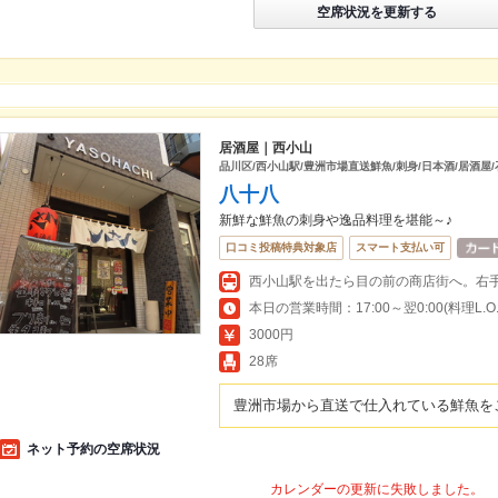
空席状況を更新する
居酒屋｜西小山
品川区/西小山駅/豊洲市場直送鮮魚/刺身/日本酒/居酒屋
八十八
新鮮な鮮魚の刺身や逸品料理を堪能～♪
口コミ投稿特典対象店
スマート支払い可
本日の営業時間：17:00～翌0:00(料理L.O.23
3000円
28席
豊洲市場から直送で仕入れている鮮魚を
ネット予約の空席状況
カレンダーの更新に失敗しました。