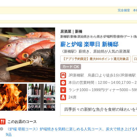
完全個室 本
居酒屋｜新橋
新橋駅/新橋/原始焼き/わら焼き/炉端料理/接待/デート/魚
薪と炉端 楽華日 新橋邸
《新橋駅》薪焼き、原始焼が人気の居酒屋
【アプリ予約限定】最大800ポイント還元対象店
口
本日の営業時間：12:00～14:00,17:00～23:
ランチ1000～1999円/ディナー5000～59
24席
四季折々の新鮮な魚介を食材の味わいを
このお店のコース
《炉端 堪能コース》炉端焼きを気軽に楽しめる人気コース。炭火で焼き上げる
9品