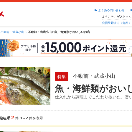
よくある問い合わせ
ようこそ、
さん
ゲスト
会員登録する（無料）
不動前・武蔵小山
不動前・武蔵小山の魚・海鮮類がおいしいお店
不動前・武蔵小山
特集
魚・海鮮類がおい
仕入れから調理までこだわり抜いた、旨い
2
索結果
件
1～2
件を表示