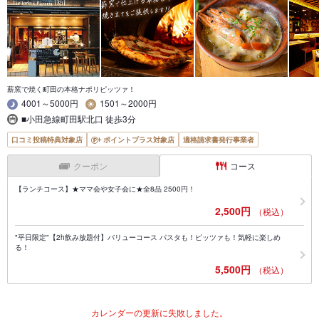
薪窯で焼く町田の本格ナポリピッツァ！
4001～5000円
1501～2000円
■小田急線町田駅北口 徒歩3分
口コミ投稿特典対象店
ポイントプラス対象店
適格請求書発行事業者
クーポン
コース
【ランチコース】★ママ会や女子会に★全8品 2500円！
2,500円
（税込）
"平日限定"【2h飲み放題付】バリューコース パスタも！ピッツァも！気軽に楽しめ
る！
5,500円
（税込）
カレンダーの更新に失敗しました。