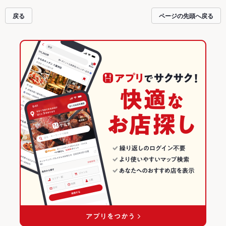
ど、お店の最新情報をご紹介しているので安心！24時間使える簡単便利なネッ
ト予約が使えるお店も拡大中です。友達どうしの飲み会にも、会社の宴会に
戻る
ページの先頭へ戻る
も、デートやパーティーにもお得に便利にホットペッパーグルメをご利用くだ
さい。