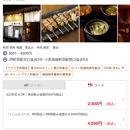
町田 焼鳥 地酒 煮込み 串焼 個室 宴会
3001～4000円
JR町田駅北口徒歩3分･小田急線町田駅西口徒歩5分
【アプリ予約限定】最大800ポイント還元対象店
口コミ投稿特典対象店
COIN+支払い可
ポイントプラス対象店
適格請求書発行事業者
クーポン
コース
当日対応もOK！単品飲み放題2500円(税込)
2,500円
（税込）
『くしべえコース』料理8品＋2時間飲み放題付き4500円(税込)
4,500円
（税込）