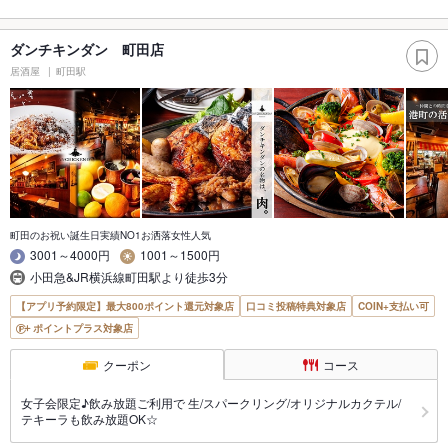
ダンチキンダン 町田店
居酒屋
町田駅
町田のお祝い誕生日実績NO1お洒落女性人気
3001～4000円
1001～1500円
小田急&JR横浜線町田駅より徒歩3分
【アプリ予約限定】最大800ポイント還元対象店
口コミ投稿特典対象店
COIN+支払い可
ポイントプラス対象店
クーポン
コース
女子会限定♪飲み放題ご利用で 生/スパークリング/オリジナルカクテル/
テキーラも飲み放題OK☆