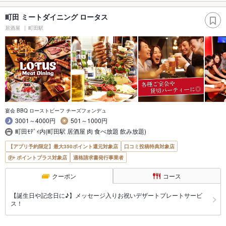
町田 ミートダイニング ロータス
居酒屋
町田駅
宴会 BBQ ローストビーフ チーズフォンデュ
3001～4000円
501～1000円
町田ﾓﾃﾞｨ内(町田駅 居酒屋 肉 食べ放題 飲み放題)
【アプリ予約限定】最大350ポイント還元対象店
口コミ投稿特典対象店
ポイントプラス対象店
適格請求書発行事業者
クーポン
コース
【誕生日や記念日に♪】メッセージ入りお祝いデザートプレートサービ
ス！