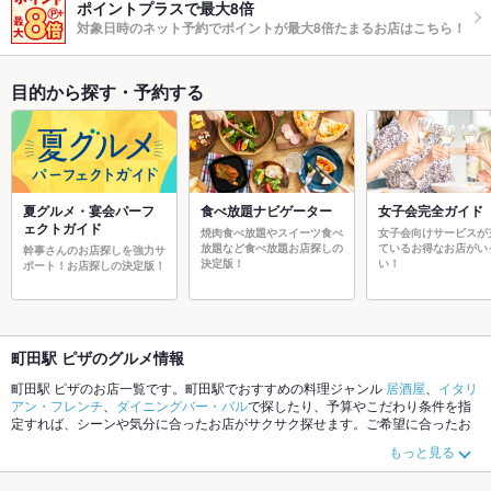
ポイントプラスで最大8倍
対象日時のネット予約でポイントが最大8倍たまるお店はこちら！
目的から探す・予約する
夏グルメ・宴会パーフ
食べ放題ナビゲーター
女子会完全ガイド
ェクトガイド
焼肉食べ放題やスイーツ食べ
女子会向けサービスが
放題など食べ放題お店探しの
ているお得なお店がい
幹事さんのお店探しを強力サ
決定版！
い！
ポート！お店探しの決定版！
町田駅 ピザのグルメ情報
町田駅 ピザのお店一覧です。町田駅でおすすめの料理ジャンル
居酒屋
、
イタリ
アン・フレンチ
、
ダイニングバー・バル
で探したり、予算やこだわり条件を指
定すれば、シーンや気分に合ったお店がサクサク探せます。ご希望に合ったお
店が見つからなかったら、近隣のエリア
町田駅
、
鶴川
、
町田市その他
もチェッ
もっと見る
クしてみてください。ホットペッパーグルメなら、お得なクーポンはもちろ
ん、こだわりメニュー
からあげ
、
お茶漬け
、
馬刺し
や季節のおすすめ料理な