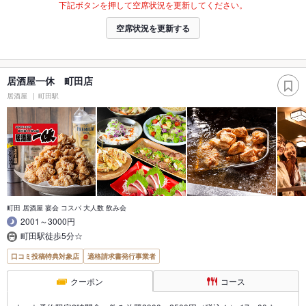
下記ボタンを押して空席状況を更新してください。
空席状況を更新する
居酒屋一休 町田店
居酒屋
町田駅
町田 居酒屋 宴会 コスパ 大人数 飲み会
2001～3000円
町田駅徒歩5分☆
口コミ投稿特典対象店
適格請求書発行事業者
クーポン
コース