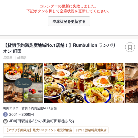
カレンダーの更新に失敗しました。
下記ボタンを押して空席状況を更新してください。
空席状況を更新する
【貸切予約満足度地域No.1店舗！】Rumbullion ランバリ
オン 町田
居酒屋
町田駅
町田エリア 貸切予約満足度NO.1店舗
2001～3000円
JR町田駅徒歩3分/小田急町田駅徒歩5分
【アプリ予約限定】最大350ポイント還元対象店
口コミ投稿特典対象店