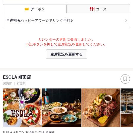
クーポン
コース
早遅割★ハッピーアワー☆ドリンク半額♪
カレンダーの更新に失敗しました。
下記ボタンを押して空席状況を更新してください。
空席状況を更新する
ESOLA 町田店
居酒屋
町田駅
町田 イタリアン 女子会 記念日 居酒屋