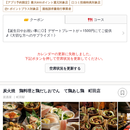
【アプリ予約限定】最大800ポイント還元対象店
口コミ投稿特典対象店
ポイントプラス対象店
適格請求書発行事業者
クーポン
コース
【誕生日やお祝い事に◎】デザートプレートが＋1500円にてご提供
♪《大切な方へのサプライズ！》
カレンダーの更新に失敗しました。
下記ボタンを押して空席状況を更新してください。
空席状況を更新する
炭火焼 鶏料理と鶏だしおでん て鶏あし鶏 町田店
居酒屋
町田駅