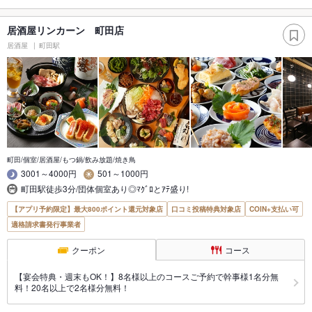
居酒屋リンカーン 町田店
居酒屋
町田駅
町田/個室/居酒屋/もつ鍋/飲み放題/焼き鳥
3001～4000円
501～1000円
町田駅徒歩3分/団体個室あり◎ﾏｸﾞﾛとｱﾃ盛り!
【アプリ予約限定】最大800ポイント還元対象店
口コミ投稿特典対象店
COIN+支払い可
適格請求書発行事業者
クーポン
コース
【宴会特典・週末もOK！】8名様以上のコースご予約で幹事様1名分無
料！20名以上で2名様分無料！