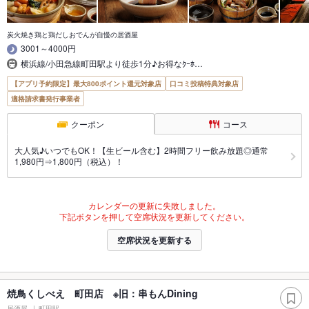
炭火焼き鶏と鶏だしおでんが自慢の居酒屋
3001～4000円
横浜線/小田急線町田駅より徒歩1分♪お得なｸｰﾎ…
【アプリ予約限定】最大800ポイント還元対象店
口コミ投稿特典対象店
適格請求書発行事業者
クーポン
コース
大人気♪いつでもOK！【生ビール含む】2時間フリー飲み放題◎通常
1,980円⇒1,800円（税込）！
カレンダーの更新に失敗しました。
下記ボタンを押して空席状況を更新してください。
空席状況を更新する
焼鳥くしべえ 町田店 ※旧：串もんDining
居酒屋
町田駅