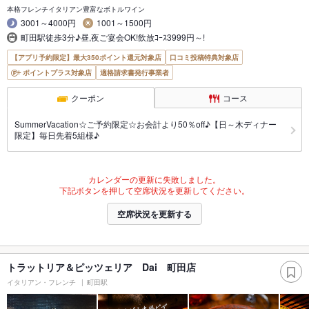
本格フレンチイタリアン豊富なボトルワイン
3001～4000円
1001～1500円
町田駅徒歩3分♪昼,夜ご宴会OK!飲放ｺｰｽ3999円～!
【アプリ予約限定】最大350ポイント還元対象店
口コミ投稿特典対象店
ポイントプラス対象店
適格請求書発行事業者
クーポン
コース
SummerVacation☆ご予約限定☆お会計より50％off♪【日～木ディナー
限定】毎日先着5組様♪
カレンダーの更新に失敗しました。
下記ボタンを押して空席状況を更新してください。
空席状況を更新する
トラットリア＆ピッツェリア Dai 町田店
イタリアン・フレンチ
町田駅