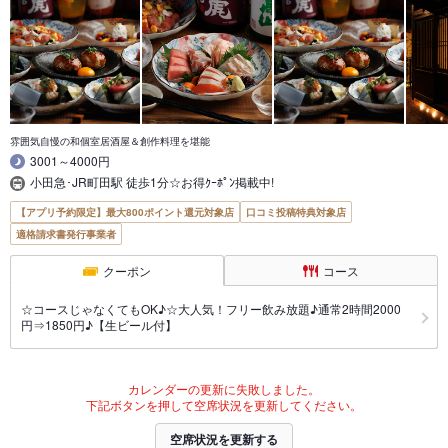
雰囲気自慢の和個室居酒屋＆創作料理を堪能
3001～4000円
小田急･JR町田駅 徒歩1分☆お得ｸｰﾎﾟﾝ掲載中!
【アプリ予約限定】最大800ポイント還元対象店
口コミ投稿特典対象店
適格請求書発行事業者
クーポン
コース
☆コースじゃなくてもOK♪☆大人気！フリー飲み放題♪通常2時間2000
円⇒1850円♪【生ビール付】
カレンダーの更新に失敗しました。
下記ボタンを押して空席状況を更新してください。
空席状況を更新する