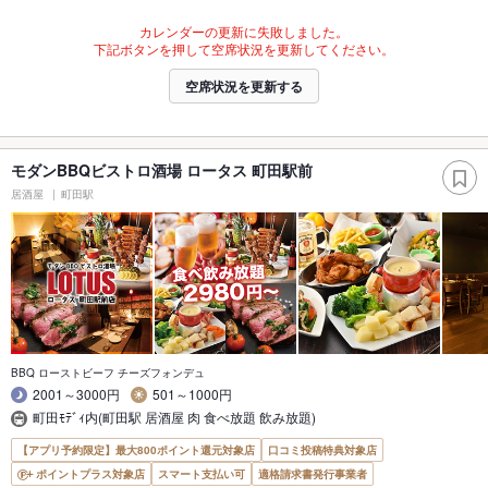
カレンダーの更新に失敗しました。
下記ボタンを押して空席状況を更新してください。
空席状況を更新する
モダンBBQビストロ酒場 ロータス 町田駅前
居酒屋
町田駅
BBQ ローストビーフ チーズフォンデュ
2001～3000円
501～1000円
町田ﾓﾃﾞｨ内(町田駅 居酒屋 肉 食べ放題 飲み放題)
【アプリ予約限定】最大800ポイント還元対象店
口コミ投稿特典対象店
ポイントプラス対象店
スマート支払い可
適格請求書発行事業者