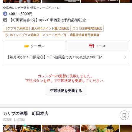
全席赤レンガ半個室 燻製とチーズビストロ
4001～5000円
【町田駅徒歩1分】赤ﾚﾝｶﾞ半個室は予約必須!記念…
【アプリ予約限定】最大800ポイント還元対象店
口コミ投稿特典対象店
ポイントプラス対象店
スマート支払い可
適格請求書発行事業者
クーポン
コース
【毎月9の付く日限定◎】1日5組限定でガロの丸焼き980円♪
カレンダーの更新に失敗しました。
下記ボタンを押して空席状況を更新してください。
空席状況を更新する
カリブの酒場 町田本店
居酒屋
町田駅