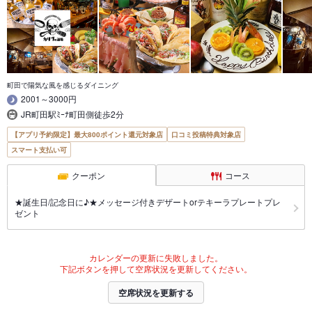
町田で陽気な風を感じるダイニング
2001～3000円
JR町田駅ﾐｰﾅ町田側徒歩2分
【アプリ予約限定】最大800ポイント還元対象店
口コミ投稿特典対象店
スマート支払い可
クーポン
コース
★誕生日/記念日に♪★メッセージ付きデザートorテキーラプレートプレ
ゼント
カレンダーの更新に失敗しました。
下記ボタンを押して空席状況を更新してください。
空席状況を更新する