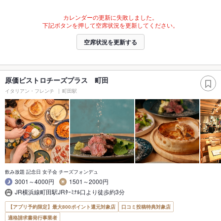
カレンダーの更新に失敗しました。
下記ボタンを押して空席状況を更新してください。
空席状況を更新する
原価ビストロチーズプラス 町田
イタリアン・フレンチ
町田駅
飲み放題 記念日 女子会 チーズフォンデュ
3001～4000円
1501～2000円
JR横浜線町田駅JRﾀｰﾐﾅﾙ口より徒歩約3分
【アプリ予約限定】最大800ポイント還元対象店
口コミ投稿特典対象店
適格請求書発行事業者