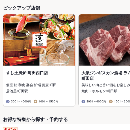
ピックアップ店舗
すし土風炉 町田西口店
大衆ジンギスカン酒場 ラ
町田店
個室 鮨 和食 宴会 炉端 蕎麦 町田
美味しい肉と旨い酒をお楽しみ
居酒屋/町田駅
焼肉・ホルモン/町田駅
3001～4000円
1001～1500円
3001～4000円
1501～200
お得な特集から探す・予約する