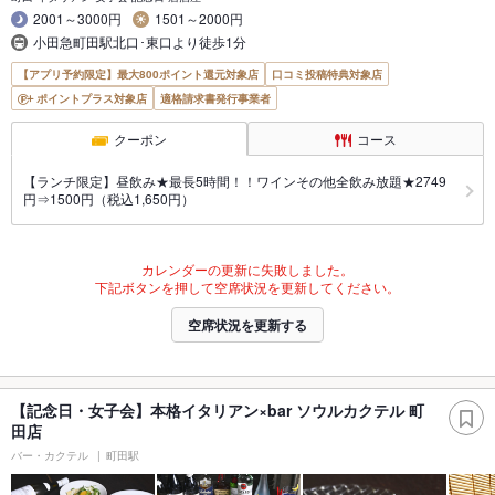
2001～3000円
1501～2000円
小田急町田駅北口･東口より徒歩1分
【アプリ予約限定】最大800ポイント還元対象店
口コミ投稿特典対象店
ポイントプラス対象店
適格請求書発行事業者
クーポン
コース
【ランチ限定】昼飲み★最長5時間！！ワインその他全飲み放題★2749
円⇒1500円（税込1,650円）
カレンダーの更新に失敗しました。
下記ボタンを押して空席状況を更新してください。
空席状況を更新する
【記念日・女子会】本格イタリアン×bar ソウルカクテル 町
田店
バー・カクテル
町田駅