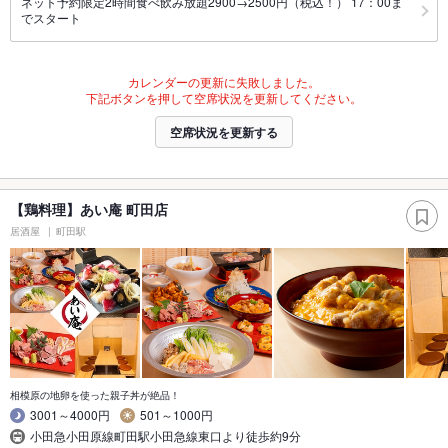
ネット予約限定2時間食べ飲み放題2900→2500円（税込！） 17：00ま
でスタート
カレンダーの更新に失敗しました。
下記ボタンを押して空席状況を更新してください。
空席状況を更新する
【鶏料理】あい庵 町田店
居酒屋
町田駅
相模原の地卵を使った親子丼が絶品！
3001～4000円
501～1000円
小田急小田原線町田駅小田急線東口より徒歩約9分