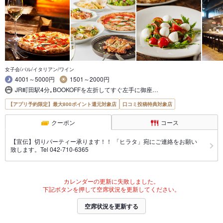
女子会/バル/イタリアン/ワイン
4001～5000円
1501～2000円
JR町田駅4分｡BOOKOFFを左折してすぐ左手に御座…
【アプリ予約限定】最大800ポイント還元対象店
口コミ投稿特典対象店
クーポン
コース
【宣伝】切りパーティー承ります！！ 「ヒラタ」宛にご連絡をお願い
致します。Tel 042-710-6365
カレンダーの更新に失敗しました。
下記ボタンを押して空席状況を更新してください。
空席状況を更新する