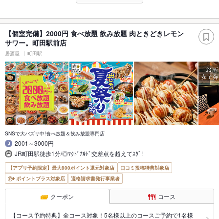
【個室完備】2000円 食べ放題 飲み放題 肉ときどきレモン
サワー。町田駅前店
居酒屋
町田駅
SNSで大バズリ中!食べ放題＆飲み放題専門店
2001～3000円
JR町田駅徒歩1分/◎ﾏｸﾄﾞﾅﾙﾄﾞ交差点を超えてｽｸﾞ!
【アプリ予約限定】最大800ポイント還元対象店
口コミ投稿特典対象店
ポイントプラス対象店
適格請求書発行事業者
クーポン
コース
【コース予約特典】全コース対象！5名様以上のコースご予約で1名様