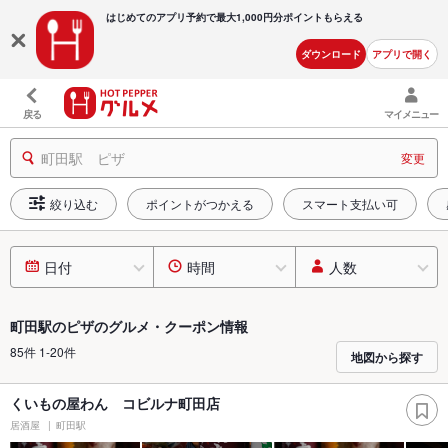
はじめてのアプリ予約で最大
1,000円分ポイントもらえる
ダウンロード
アプリで開く
戻る
マイメニュー
町田駅 ピザ
変更
絞り込む
ポイントがつかえる
スマート支払い可
日付
時間
人数
町田駅のピザのグルメ・クーポン情報
85件 1-20件
地図から探す
くいもの屋わん コビルナ町田店
居酒屋
町田駅