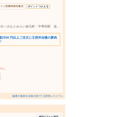
コミ投稿特典対象店
ポイントつかえる
中華街 ＪＲ根岸線石川町駅 北口 徒歩5分／みなとみらい線元町・中華街駅 徒歩3分 加賀警察署の近
様2500 円以上ご注文に王府井自慢の豚肉
！
さい。
厳選の食材を伝統の技で! 王府井レストラン