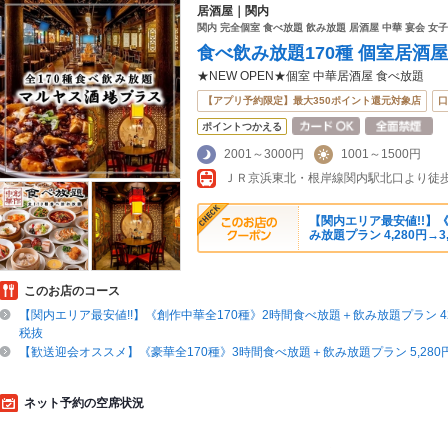
居酒屋｜関内
関内 完全個室 食べ放題 飲み放題 居酒屋 中華 宴会 女
食べ飲み放題170種 個室居酒
★NEW OPEN★個室 中華居酒屋 食べ放題
【アプリ予約限定】最大350ポイント還元対象店
口
ポイントつかえる
2001～3000円
1001～1500円
【関内エリア最安値!!】
み放題プラン 4,280円→3,
このお店のコース
【関内エリア最安値!!】《創作中華全170種》2時間食べ放題＋飲み放題プラン 42
税抜
【歓送迎会オススメ】《豪華全170種》3時間食べ放題＋飲み放題プラン 5,280円
ネット予約の空席状況