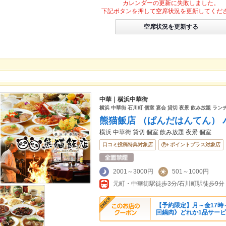
カレンダーの更新に失敗しました。
下記ボタンを押して空席状況を更新してくだ
空席状況を更新する
中華｜横浜中華街
横浜 中華街 石川町 個室 宴会 貸切 夜景 飲み放題 ラン
熊猫飯店 （ぱんだはんてん）
横浜 中華街 貸切 個室 飲み放題 夜景 個室
口コミ投稿特典対象店
ポイントプラス対象店
2001～3000円
501～1000円
元町・中華街駅徒歩3分/石川町駅徒歩9分
【予約限定】月～金17時
回鍋肉》どれか1品サービ