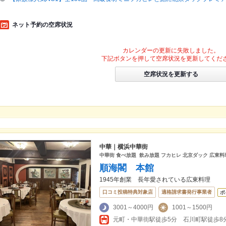
ネット予約の空席状況
カレンダーの更新に失敗しました。
下記ボタンを押して空席状況を更新してくだ
空席状況を更新する
中華｜横浜中華街
中華街 食べ放題 飲み放題 フカヒレ 北京ダック 広東
順海閣 本館
1945年創業 長年愛されている広東料理
口コミ投稿特典対象店
適格請求書発行事業者
ポ
3001～4000円
1001～1500円
元町・中華街駅徒歩5分 石川町駅徒歩8