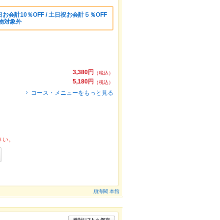
会計10％OFF / 土日祝お会計５％OFF
物対象外
3,380円
（税込）
5,180円
（税込）
コース・メニューをもっと見る
さい。
順海閣 本館