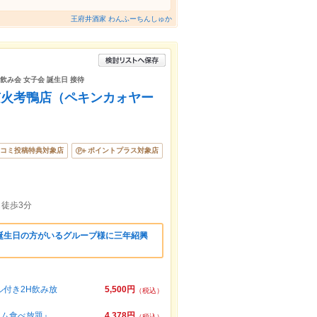
王府井酒家 わんふーちんしゅか
 飲み会 女子会 誕生日 接待
京火考鴨店（ペキンカォヤー
コミ投稿特典対象店
ポイントプラス対象店
ら徒歩3分
誕生日の方がいるグループ様に三年紹興
付き2H飲み放
5,500円
（税込）
アム食べ放題』
4,378円
（税込）