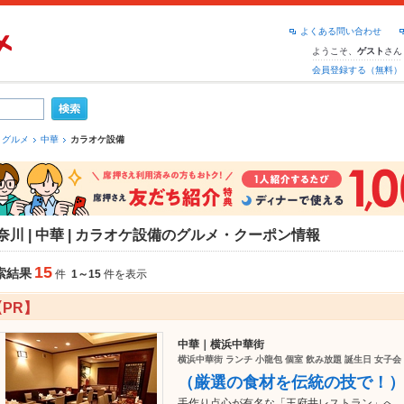
よくある問い合わせ
ようこそ、
さん
ゲスト
会員登録する（無料）
 グルメ
中華
カラオケ設備
奈川 | 中華 | カラオケ設備のグルメ・クーポン情報
15
索結果
件
1～15
件を表示
【PR】
中華｜横浜中華街
横浜中華街 ランチ 小龍包 個室 飲み放題 誕生日 女子会
（厳選の食材を伝統の技で！
手作り点心が有名な「王府井レストラン」へ