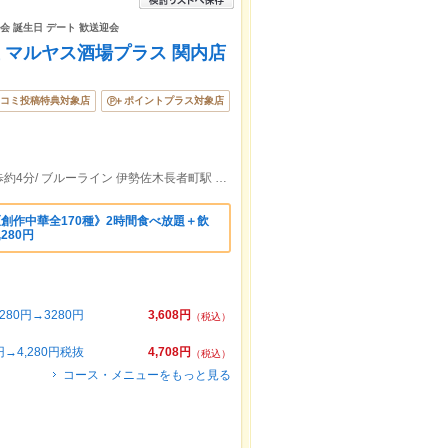
子会 誕生日 デート 歓送迎会
屋 マルヤス酒場プラス 関内店
コミ投稿特典対象店
ポイントプラス対象店
ＪＲ京浜東北・根岸線関内駅北口より徒歩約4分/ ブルーライン 伊勢佐木長者町駅 徒歩7分/京急本線 日ノ出町駅 徒歩10分
《創作中華全170種》2時間食べ放題＋飲
280円
80円→3280円
3,608円
（税込）
→4,280円税抜
4,708円
（税込）
コース・メニューをもっと見る