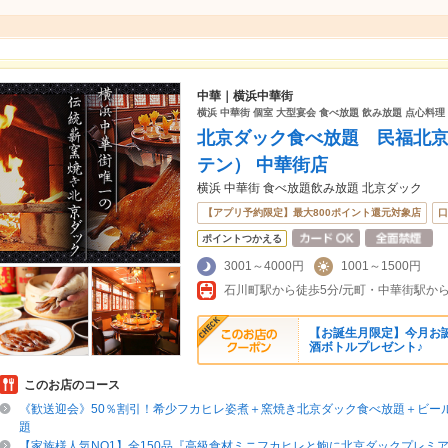
中華｜横浜中華街
横浜 中華街 個室 大型宴会 食べ放題 飲み放題 点心料理
北京ダック食べ放題 民福北
テン） 中華街店
横浜 中華街 食べ放題飲み放題 北京ダック
【アプリ予約限定】最大800ポイント還元対象店
口
ポイントつかえる
3001～4000円
1001～1500円
石川町駅から徒歩5分/元町・中華街駅か
【お誕生月限定】今月お
酒ボトルプレゼント♪
このお店のコース
《歓送迎会》50％割引！希少フカヒレ姿煮＋窯焼き北京ダック食べ放題＋ビール
題
【家族様人気NO1】全150品『高級食材ミニフカヒレと鮑に北京ダックプレミ