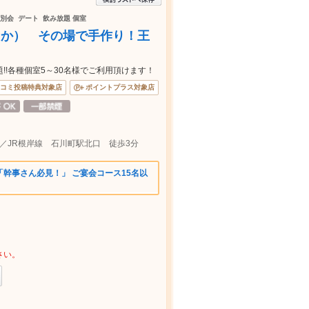
送別会 デート 飲み放題 個室
ゅか） その場で手作り！王
!!各種個室5～30名様でご利用頂けます！
コミ投稿特典対象店
ポイントプラス対象店
／JR根岸線 石川町駅北口 徒歩3分
幹事さん必見！」 ご宴会コース15名以
さい。