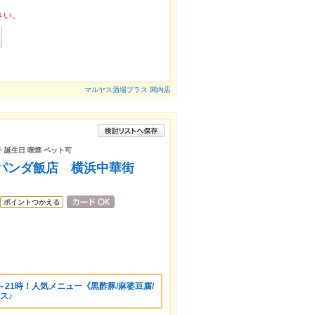
さい。
マルヤス酒場プラス 関内店
チ 誕生日 喫煙 ペット可
 パンダ飯店 横浜中華街
ポイントつかえる
～21時！人気メニュー《黒酢豚/麻婆豆腐/
ス♪