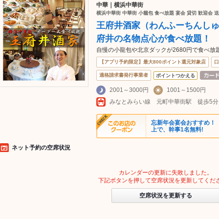
中華｜横浜中華街
横浜中華街 中華街 小籠包 食べ放題 宴会 貸切 歓迎会 
王府井酒家（わんふーちんし
府井の名物点心が食べ放題！
自慢の小龍包や北京ダックが2680円で食べ放題
【アプリ予約限定】最大800ポイント還元対象店
口
適格請求書発行事業者
ポイントつかえる
2001～3000円
1001～1500円
みなとみらい線 元町中華街駅 徒歩5分
忘新年会宴会おすすめ！「
上で、幹事1名無料!
ネット予約の空席状況
カレンダーの更新に失敗しました。
下記ボタンを押して空席状況を更新してくだ
空席状況を更新する